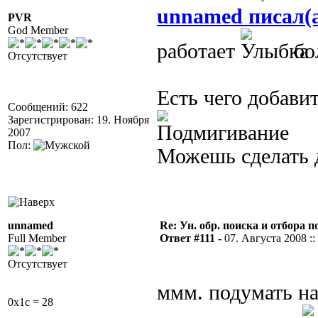
unnamed писал(
PVR
God Member
работает
бо
Отсутствует
Есть чего добавит
Сообщений: 622
Зарегистрирован: 19. Ноября
2007
Пол:
Можешь сделать 
unnamed
Re: Ун. обр. поиска и отбора 
Full Member
Ответ #111 -
07. Августа 2008 ::
Отсутствует
ммм. подумать н
0x1c = 28