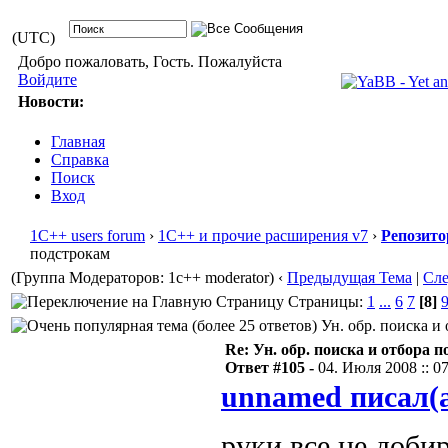
(UTC)
Добро пожаловать, Гость. Пожалуйста
Войдите
Новости:
Главная
Справка
Поиск
Вход
1С++ users forum
›
1С++ и прочие расширения v7
›
Репозито
подстрокам
(Группа Модераторов: 1c++ moderator)
‹
Предыдущая Тема
|
Сл
Страницы:
1
...
6
7
[8]
Ун. обр. поиска и 
Re: Ун. обр. поиска и отбора 
Ответ #105 -
04. Июля 2008 :: 0
unnamed писал(
руки все не доби