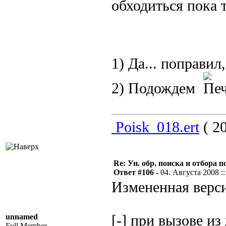
обходиться пока т
1) Да... поправи
2) Подождем
Poisk_018.ert
( 20
Re: Ун. обр. поиска и отбора 
Ответ #106 -
04. Августа 2008 ::
Измененная верси
unnamed
[-] при вызове из
Full Member