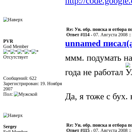
http://code.google
Re: Ун. обр. поиска и отбора 
Ответ #114 -
07. Августа 2008 ::
PVR
unnamed писал(
God Member
ммм. подумать н
Отсутствует
года не работал
Сообщений: 622
Зарегистрирован: 19. Ноября
2007
Пол:
Да, я тоже с бух.
Re: Ун. обр. поиска и отбора 
Sergey
Ответ #115 -
07. Августа 2008 ::
Full Member