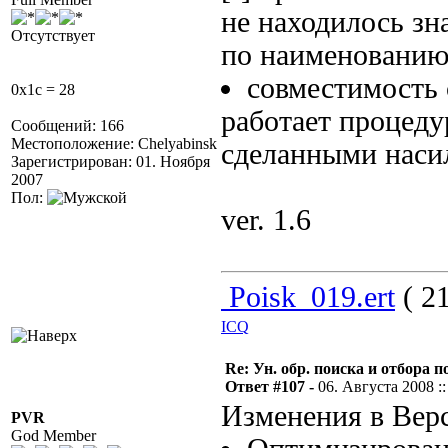
не находилось зн
Отсутствует
по наименованию
совместимость 
0x1c = 28
работает процед
Сообщений: 166
Местоположение: Chelyabinsk
сделанными наси
Зарегистрирован: 01. Ноября
2007
Пол:
ver. 1.6
Poisk_019.ert
( 21
ICQ
Re: Ун. обр. поиска и отбора 
Ответ #107 -
06. Августа 2008 ::
Изменения в Верс
PVR
God Member