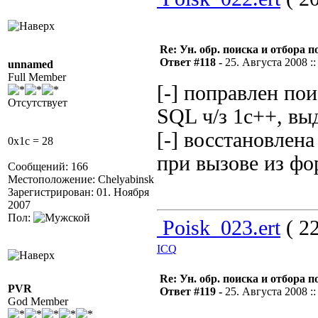
Re: Ун. обр. поиска и отбора 
Ответ #118 -
25. Августа 2008 ::
unnamed
Full Member
[-] поправлен по
Отсутствует
SQL ч/з 1c++, вы
[-] восстановлен
0x1c = 28
при вызове из ф
Сообщений: 166
Местоположение: Chelyabinsk
Зарегистрирован: 01. Ноября
2007
Пол:
Poisk_023.ert
( 22
ICQ
Re: Ун. обр. поиска и отбора 
PVR
Ответ #119 -
25. Августа 2008 ::
God Member