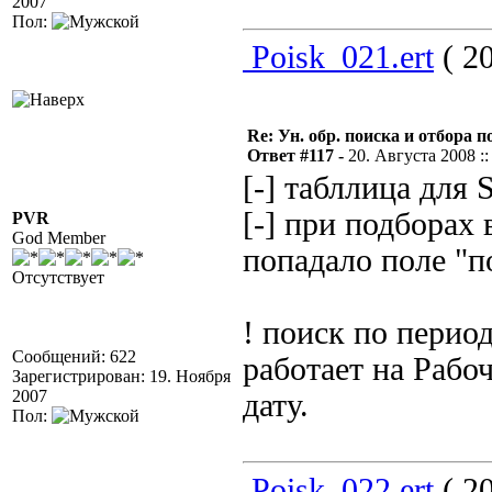
2007
Пол:
Poisk_021.ert
( 20
Re: Ун. обр. поиска и отбора 
Ответ #117 -
20. Августа 2008 ::
[-] табллица для 
[-] при подборах
PVR
God Member
попадало поле "п
Отсутствует
! поиск по перио
Сообщений: 622
работает на Рабо
Зарегистрирован: 19. Ноября
2007
дату.
Пол:
Poisk_022.ert
( 20