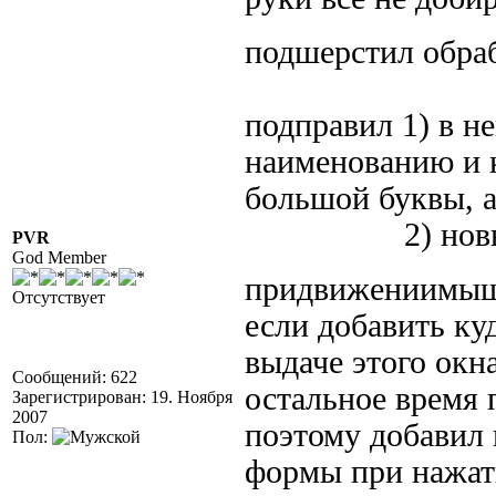
подшерстил обра
подправил 1) в н
наименованию и к
большой буквы, а
2) новый for
PVR
God Member
придвижениимыши
Отсутствует
если добавить ку
выдаче этого окн
Сообщений: 622
остальное время 
Зарегистрирован: 19. Ноября
2007
поэтому добавил
Пол:
формы при нажат