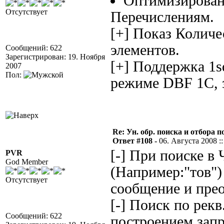
Оптимизирован
Отсутствует
Перечислениям.
[+] Показ Количе
элементов.
Сообщений: 622
Зарегистрирован: 19. Ноября
[+] Поддержка 1s
2007
Пол:
режиме DBF 1С, за
Re: Ун. обр. поиска и отбора 
Ответ #108 -
06. Августа 2008 ::
[-] При поиске в
PVR
God Member
(Например:"тов")
Отсутствует
сообщение и прео
[-] Поиск по рек
Сообщений: 622
построением запр