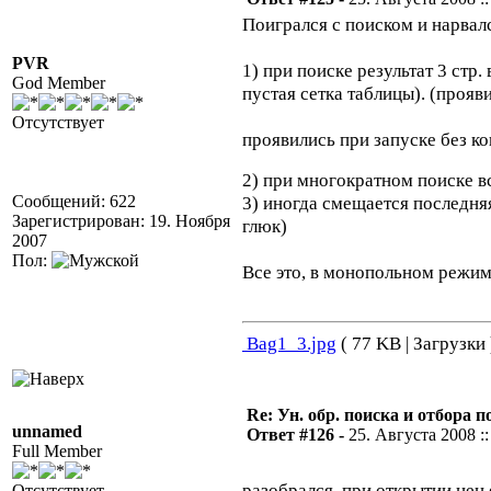
Поигрался с поиском и нарвалс
PVR
1) при поиске результат 3 стр.
God Member
пустая сетка таблицы). (прояв
Отсутствует
проявились при запуске без ко
2) при многократном поиске в
Сообщений: 622
3) иногда смещается последня
Зарегистрирован: 19. Ноября
глюк)
2007
Пол:
Все это, в монопольном режи
Bag1_3.jpg
( 77 KB | Загрузки 
Re: Ун. обр. поиска и отбора 
unnamed
Ответ #126 -
25. Августа 2008 ::
Full Member
разобрался. при открытии цен 
Отсутствует