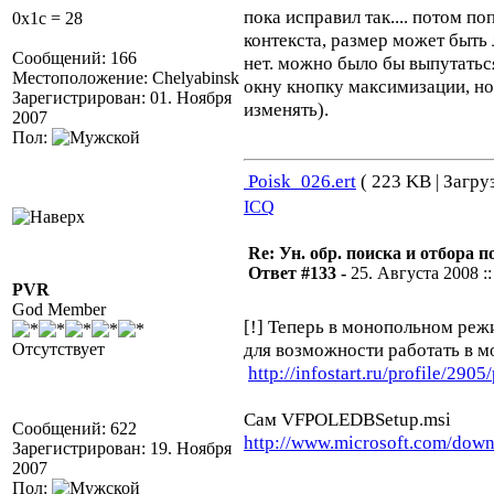
пока исправил так.... потом п
0x1c = 28
контекста, размер может быть
Сообщений: 166
нет. можно было бы выпутаться
Местоположение: Chelyabinsk
окну кнопку максимизации, но
Зарегистрирован: 01. Ноября
изменять).
2007
Пол:
Poisk_026.ert
( 223 KB | Загру
ICQ
Re: Ун. обр. поиска и отбора 
Ответ #133 -
25. Августа 2008 ::
PVR
God Member
[!] Теперь в монопольном реж
для возможности работать в 
Отсутствует
http://infostart.ru/profile/2905
Сам VFPOLEDBSetup.msi
Сообщений: 622
http://www.microsoft.com/dow
Зарегистрирован: 19. Ноября
2007
Пол: