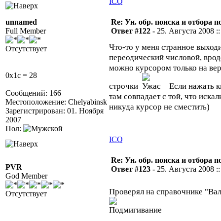
ICQ
unnamed
Re: Ун. обр. поиска и отбора 
Full Member
Ответ #122 -
25. Августа 2008 ::
Что-то у меня странное выход
Отсутствует
переодический числовой, вроде
можно курсором только на верх
0x1c = 28
строчки
Если нажать к
Сообщений: 166
там совпадает с той, что иска
Местоположение: Chelyabinsk
никуда курсор не сместить)
Зарегистрирован: 01. Ноября
2007
Пол:
ICQ
Re: Ун. обр. поиска и отбора 
PVR
Ответ #123 -
25. Августа 2008 ::
God Member
Проверял на справочнике "Ва
Отсутствует