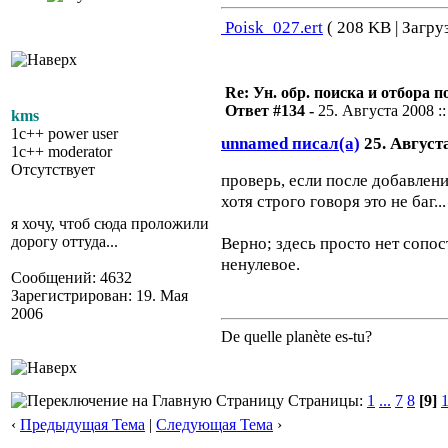
Poisk_027.ert
( 208 KB | Загру
Re: Ун. обр. поиска и отбора 
Ответ #134 -
25. Августа 2008 ::
kms
1c++ power user
unnamed писал(а)
25. Августа
1c++ moderator
Отсутствует
проверь, если после добавлен
хотя строго говоря это не баг.
я хочу, чтоб сюда проложили
дорогу оттуда...
Верно; здесь просто нет сопо
ненулевое.
Сообщений: 4632
Зарегистрирован: 19. Мая
2006
De quelle planète es-tu?
Страницы:
1
...
7
8
[9]
‹
Предыдущая Тема
|
Следующая Тема
›