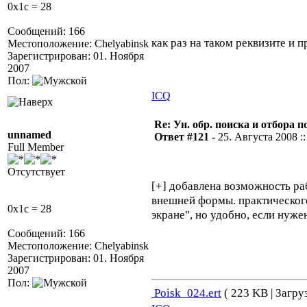
0x1c = 28
Сообщений: 166
как раз на таком реквизите и 
Местоположение: Chelyabinsk
Зарегистрирован: 01. Ноября
2007
Пол:
ICQ
Re: Ун. обр. поиска и отбора 
unnamed
Ответ #121 -
25. Августа 2008 ::
Full Member
Отсутствует
[+] добавлена возможность р
внешней формы. практического
0x1c = 28
экране", но удобно, если нуже
Сообщений: 166
Местоположение: Chelyabinsk
Зарегистрирован: 01. Ноября
2007
Пол:
Poisk_024.ert
( 223 KB | Загру