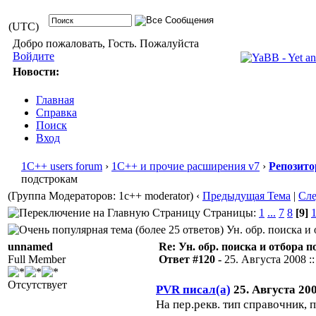
(UTC)
Добро пожаловать, Гость. Пожалуйста
Войдите
Новости:
Главная
Справка
Поиск
Вход
1С++ users forum
›
1С++ и прочие расширения v7
›
Репозито
подстрокам
(Группа Модераторов: 1c++ moderator)
‹
Предыдущая Тема
|
Сл
Страницы:
1
...
7
8
[9]
Ун. обр. поиска и 
unnamed
Re: Ун. обр. поиска и отбора 
Full Member
Ответ #120 -
25. Августа 2008 ::
Отсутствует
PVR писал(а)
25. Августа 200
На пер.рекв. тип справочник, 