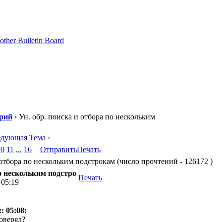
рий
› Ун. обр. поиска и отбора по нескольким
едующая Тема
›
10
11
...
16
Отправить
Печать
отбора по нескольким подстрокам (число прочтений - 126172 )
по нескольким подстро
Печать
 05:19
: 05:08:
оверял?