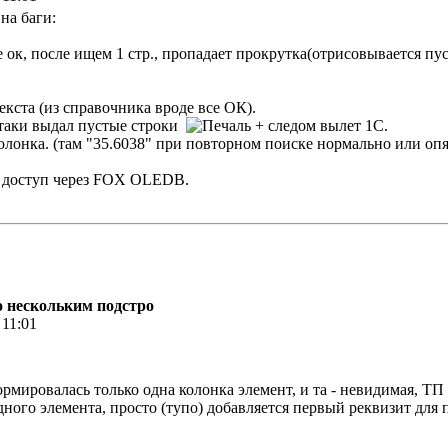
на баги:
се ок, после ищем 1 стр., пропадает прокрутка(отрисовывается пу
екста (из справочника вроде все ОК).
ётаки выдал пустые строки
+ следом вылет 1С.
колонка. (там "35.6038" при повторном поиске нормально или опя
, доступ через FOX OLEDB.
по нескольким подстро
 11:01
ормировалась только одна колонка элемент, и та - невидимая, Т
дного элемента, просто (тупо) добавляется первый реквизит для п