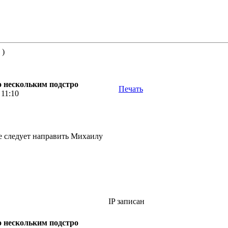
 )
по нескольким подстро
Печать
 11:10
е следует направить Михаилу
IP записан
по нескольким подстро