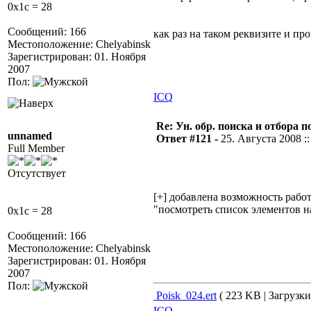
0x1c = 28
Сообщений: 166
как раз на таком реквизите и пр
Местоположение: Chelyabinsk
Зарегистрирован: 01. Ноября
2007
Пол:
ICQ
Re: Ун. обр. поиска и отбора 
unnamed
Ответ #121 -
25. Августа 2008 ::
Full Member
Отсутствует
[+] добавлена возможность рабо
"посмотреть список элементов на
0x1c = 28
Сообщений: 166
Местоположение: Chelyabinsk
Зарегистрирован: 01. Ноября
2007
Пол:
Poisk_024.ert
( 223 KB | Загрузки
ICQ