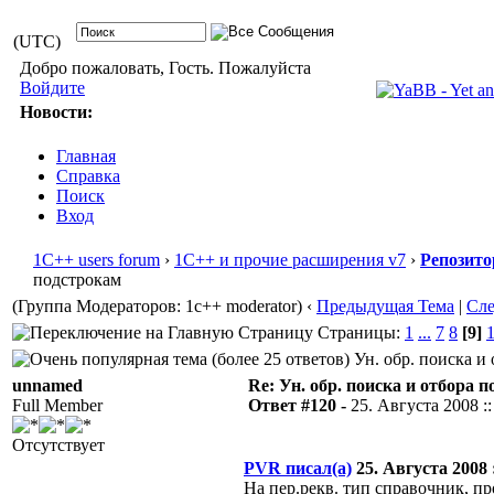
(UTC)
Добро пожаловать, Гость. Пожалуйста
Войдите
Новости:
Главная
Справка
Поиск
Вход
1С++ users forum
›
1С++ и прочие расширения v7
›
Репозито
подстрокам
(Группа Модераторов: 1c++ moderator)
‹
Предыдущая Тема
|
Сл
Страницы:
1
...
7
8
[9]
Ун. обр. поиска и 
unnamed
Re: Ун. обр. поиска и отбора 
Full Member
Ответ #120 -
25. Августа 2008 ::
Отсутствует
PVR писал(а)
25. Августа 2008 :
На пер.рекв. тип справочник, пр