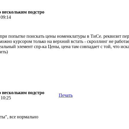
по нескольким подстро
 09:14
 при попытке поискать цены номенклатуры в ТиСе. реквизит пер
 можно курсором только на верхний встать - скроллинг не работ
еальный элемент спр-ка Цены, цена там совпадает с той, что ис
ить)
по нескольким подстро
Печать
 10:25
ты", все нормально