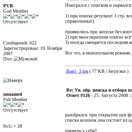
Поигрался с поиском и нарвался 
PVR
God Member
1) при поиске результат 3 стр. в
справочника!)
Отсутствует
проявились при запуске без конт
2) при многократном поиске вс
3) иногда смещается последняя 
Сообщений: 622
Зарегистрирован: 19. Ноября
Все это, в монопольном режиме
2007
Пол:
Bag1_3.jpg
( 77 KB | Загрузки )
Re: Ун. обр. поиска и отбора 
unnamed
Ответ #126 -
25. Августа 2008 ::
Full Member
Отсутствует
разобрался. при открытии цен ф
списка колонок она состоит из о
0x1c = 28
проверь у себя?