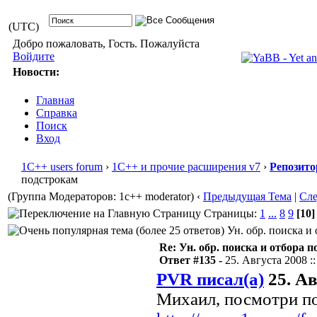
(UTC)
Добро пожаловать, Гость. Пожалуйста
Войдите
Новости:
Главная
Справка
Поиск
Вход
1С++ users forum
›
1С++ и прочие расширения v7
›
Репозито
подстрокам
(Группа Модераторов: 1c++ moderator)
‹
Предыдущая Тема
|
Сл
Страницы:
1
...
8
9
[10]
Ун. обр. поиска и 
Re: Ун. обр. поиска и отбора 
Ответ #135 -
25. Августа 2008 ::
PVR писал(а)
25. Ав
Михаил, посмотри п