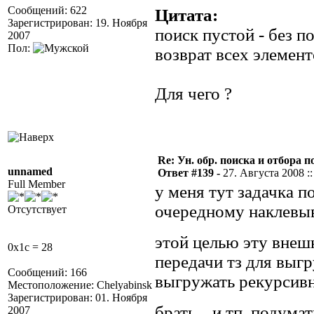
Сообщений: 622
Цитата:
Зарегистрирован: 19. Ноября
поиск пустой - без по
2007
Пол:
возврат всех элемент
Для чего ?
Re: Ун. обр. поиска и отбора 
unnamed
Ответ #139 -
27. Августа 2008 ::
Full Member
у меня тут задачка 
очередному наклевыв
Отсутствует
этой целью эту вне
0x1c = 28
передачи тз для выг
Сообщений: 166
выгружать рекурсивно
Местоположение: Chelyabinsk
Зарегистрирован: 01. Ноября
брать... и тп. подума
2007