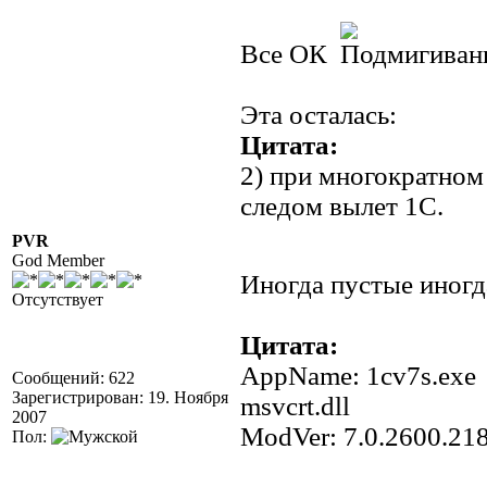
Все ОК
Эта осталась:
Цитата:
2) при многократном
следом вылет 1С.
PVR
God Member
Иногда пустые иногда
Отсутствует
Цитата:
AppName: 1cv7s.e
Сообщений: 622
Зарегистрирован: 19. Ноября
msvcrt.dll
2007
ModVer: 7.0.2600.2
Пол: