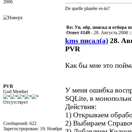
2006
De quelle planète es-tu?
Re: Ун. обр. поиска и отбора 
Ответ #149 -
28. Августа 2008 ::
kms писал(а)
28. Авг
PVR
Как бы мне это пойм
PVR
У меня ошибка воспр
God Member
SQLite, в монопольн
Отсутствует
Действия:
1) Открываем обрабо
2) Выбираем Справоч
Сообщений: 622
Зарегистрирован: 19. Ноября
3) Добавляем Колонк