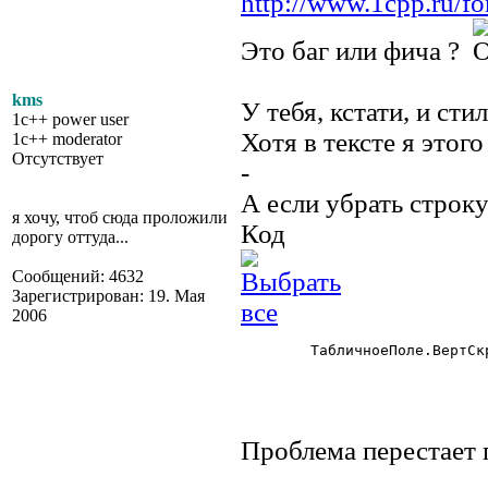
http://www.1cpp.ru/
Это баг или фича ?
kms
У тебя, кстати, и ст
1c++ power user
Хотя в тексте я этого
1c++ moderator
Отсутствует
-
А если убрать строк
я хочу, чтоб сюда проложили
Код
дорогу оттуда...
Сообщений: 4632
Зарегистрирован: 19. Мая
2006
	ТабличноеПоле.ВертСкроллер=1;

Проблема перестает 