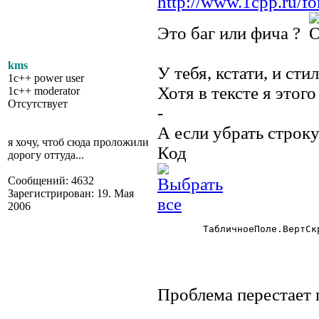
http://www.1cpp.ru/
Это баг или фича ?
kms
У тебя, кстати, и ст
1c++ power user
Хотя в тексте я этого
1c++ moderator
Отсутствует
-
А если убрать строк
я хочу, чтоб сюда проложили
Код
дорогу оттуда...
Сообщений: 4632
Зарегистрирован: 19. Мая
2006
	ТабличноеПоле.ВертСкроллер=1;

Проблема перестает 