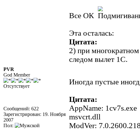
Все ОК
Эта осталась:
Цитата:
2) при многократном
следом вылет 1С.
PVR
God Member
Иногда пустые иногда
Отсутствует
Цитата:
AppName: 1cv7s.e
Сообщений: 622
Зарегистрирован: 19. Ноября
msvcrt.dll
2007
ModVer: 7.0.2600.2
Пол: