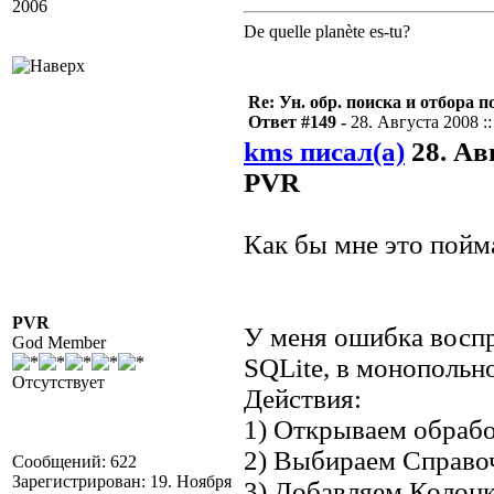
2006
De quelle planète es-tu?
Re: Ун. обр. поиска и отбора 
Ответ #149 -
28. Августа 2008 ::
kms писал(а)
28. Авг
PVR
Как бы мне это пойм
PVR
У меня ошибка воспр
God Member
SQLite, в монопольн
Отсутствует
Действия:
1) Открываем обрабо
2) Выбираем Справоч
Сообщений: 622
Зарегистрирован: 19. Ноября
3) Добавляем Колонк