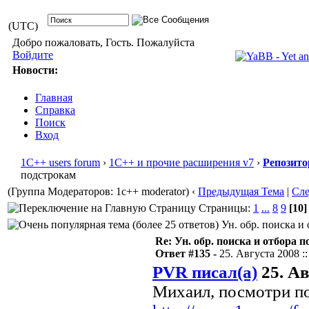
(UTC)
Добро пожаловать, Гость. Пожалуйста
Войдите
Новости:
Главная
Справка
Поиск
Вход
1С++ users forum
›
1С++ и прочие расширения v7
›
Репозито
подстрокам
(Группа Модераторов: 1c++ moderator)
‹
Предыдущая Тема
|
Сл
Страницы:
1
...
8
9
[10]
Ун. обр. поиска и 
Re: Ун. обр. поиска и отбора 
Ответ #135 -
25. Августа 2008 ::
PVR писал(а)
25. Ав
Михаил, посмотри п