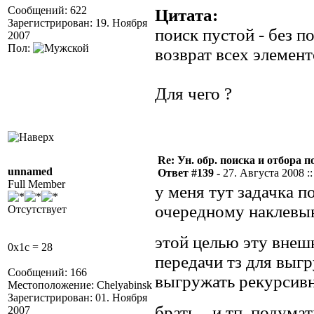
Сообщений: 622
Цитата:
Зарегистрирован: 19. Ноября
поиск пустой - без по
2007
Пол:
возврат всех элемент
Для чего ?
Re: Ун. обр. поиска и отбора 
unnamed
Ответ #139 -
27. Августа 2008 ::
Full Member
у меня тут задачка 
очередному наклевыв
Отсутствует
этой целью эту вне
0x1c = 28
передачи тз для выг
Сообщений: 166
выгружать рекурсивно
Местоположение: Chelyabinsk
Зарегистрирован: 01. Ноября
брать... и тп. подума
2007