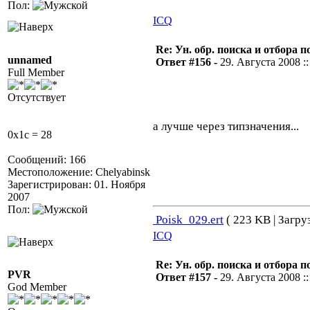
Пол:
ICQ
Re: Ун. обр. поиска и отбора 
unnamed
Ответ #156 -
29. Августа 2008 ::
Full Member
Отсутствует
а лучше через типзначения...
0x1c = 28
Сообщений: 166
Местоположение: Chelyabinsk
Зарегистрирован: 01. Ноября
2007
Пол:
Poisk_029.ert
( 223 KB | Загру
ICQ
Re: Ун. обр. поиска и отбора 
PVR
Ответ #157 -
29. Августа 2008 ::
God Member