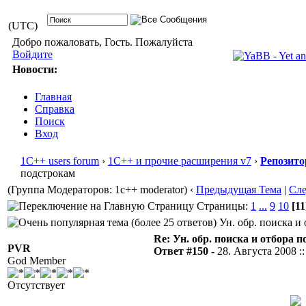
(UTC)
Добро пожаловать, Гость. Пожалуйста
Войдите
Новости:
Главная
Справка
Поиск
Вход
1С++ users forum
›
1С++ и прочие расширения v7
›
Репозито
подстрокам
(Группа Модераторов: 1c++ moderator)
‹
Предыдущая Тема
|
Сл
Страницы:
1
...
9
10
[11
Ун. обр. поиска и 
Re: Ун. обр. поиска и отбора 
PVR
Ответ #150 -
28. Августа 2008 ::
God Member
Отсутствует