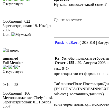
Отсутствует
Ну как, поможет такой совет?
Да, не вылетает.
Сообщений: 622
Зарегистрирован: 19. Ноября
2007
Пол:
Poisk_028.ert
( 208 KB | Загру
unnamed
Re: Ун. обр. поиска и отбора 
Full Member
Ответ #155 -
29. Августа 2008 ::
гм... 8-O
Отсутствует
при открытии из формы справо
ТабличноеПоле.Поставщик
0x1c = 28
{E:\1CDATA\TANDEMNN\EXTFOR
Сообщений: 166
объект (ПоставщикДанных)
Местоположение: Chelyabinsk
Зарегистрирован: 01. Ноября
если через попытку... исключе
2007