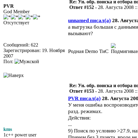
Re: Ун. обр. поиска и отбора 
PVR
Ответ #152 -
28. Августа 2008 ::
God Member
unnamed писал(а)
28. Августа
Отсутствует
а выгрузка большая с данным
вызывают?
Сообщений: 622
Зарегистрирован: 19. Ноября
Родная Demo ТиС
2007
Пол:
Re: Ун. обр. поиска и отбора 
Ответ #153 -
28. Августа 2008 ::
PVR писал(а)
28. Августа 200
У меня ошибка воспроизводитс
разд. режимах.
Действия:
...
kms
9) Поиск по условию >27.9, на
1c++ power user
Причем без 3 пункта, вроде не