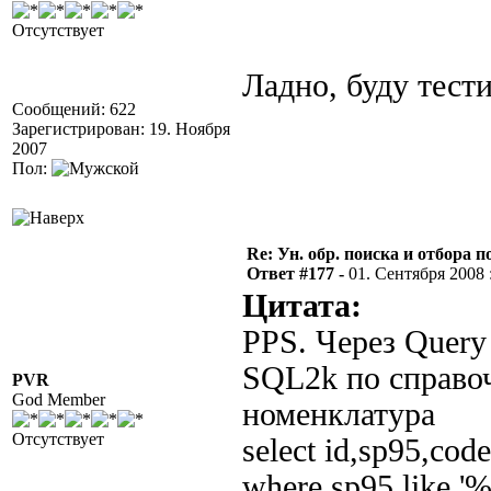
Отсутствует
Ладно, буду тест
Сообщений: 622
Зарегистрирован: 19. Ноября
2007
Пол:
Re: Ун. обр. поиска и отбора 
Ответ #177 -
01. Сентября 2008 :
Цитата:
PPS. Через Query
SQL2k по справо
PVR
God Member
номенклатура
Отсутствует
select id,sp95,cod
where sp95 like '