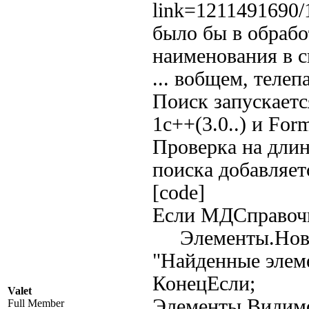
link=1211491690
было бы в обрабо
наименования в с
... вобщем, телепа
Поиск запускаетс
1с++(3.0..) и Fo
Проверка на длин
поиска добавляет
[code]
Если МДСправоч
Элементы.НоваяК
"Найденные элеме
КонецЕсли;
Valet
Элементы.Видимо
Full Member