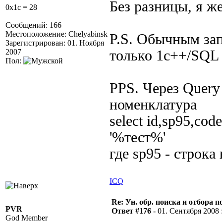
Без разницы, я ж
0x1c = 28
Сообщений: 166
Местоположение: Chelyabinsk
P.S. Обычным зап
Зарегистрирован: 01. Ноября
2007
только 1с++/SQL
Пол:
PPS. Через Query
номенклатура
select id,sp95,cod
'%тест%'
где sp95 - строк
ICQ
Re: Ун. обр. поиска и отбора 
PVR
Ответ #176 -
01. Сентября 2008 :
God Member