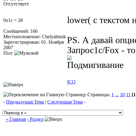
Отсутствует
lower( с текстом 
0x1c = 28
Сообщений: 166
Местоположение: Chelyabinsk
PS. А давай опцио
Зарегистрирован: 01. Ноября
2007
Запрос1с/Fox - т
Пол:
ICQ
Страницы:
1
...
10
11
[1
‹
Предыдущая Тема
|
Следующая Тема
›
« Главная
‹ Раздел