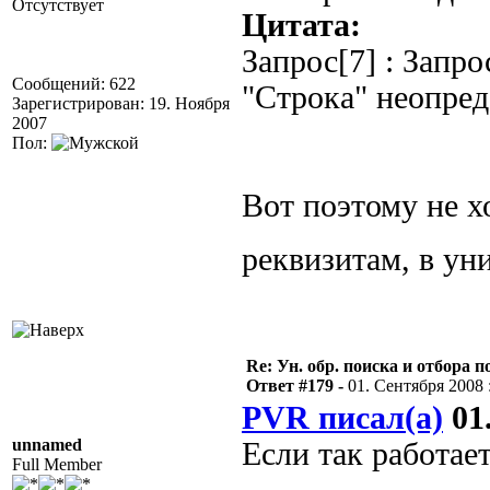
Отсутствует
Цитата:
Запрос[7] : Запр
Сообщений: 622
"Строка" неопре
Зарегистрирован: 19. Ноября
2007
Пол:
Вот поэтому не х
реквизитам, в у
Re: Ун. обр. поиска и отбора 
Ответ #179 -
01. Сентября 2008 :
PVR писал(а)
01.
unnamed
Если так работает
Full Member