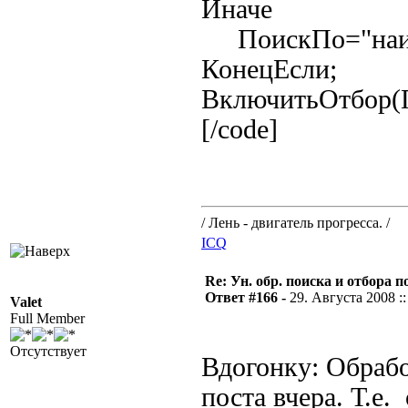
Иначе
ПоискПо="наим
КонецЕсли;
ВключитьОтбор(
[/code]
/ Лень - двигатель прогресса. /
ICQ
Re: Ун. обр. поиска и отбора 
Ответ #166 -
29. Августа 2008 ::
Valet
Full Member
Отсутствует
Вдогонку: Обрабо
поста вчера. Т.е