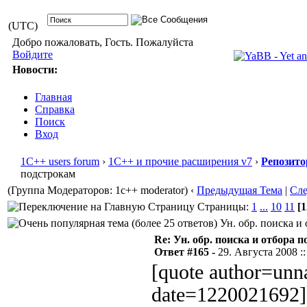
(UTC)
Добро пожаловать, Гость. Пожалуйста
Войдите
Новости:
Главная
Справка
Поиск
Вход
1С++ users forum
›
1С++ и прочие расширения v7
›
Репозито
подстрокам
(Группа Модераторов: 1c++ moderator)
‹
Предыдущая Тема
|
Сл
Страницы:
1
...
10
11
[1
Ун. обр. поиска и 
Re: Ун. обр. поиска и отбора 
Ответ #165 -
29. Августа 2008 ::
[quote author=un
date=1220021692][