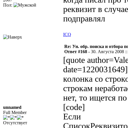
Пол:
реквизит в случа
подправлял
ICQ
Re: Ун. обр. поиска и отбора 
Ответ #168 -
30. Августа 2008 ::
[quote author=Val
date=1220031649
колонка со строк
строкам неработа
нет, то ищется по
[code]
unnamed
Full Member
Если
Отсутствует
СписокРеквизито