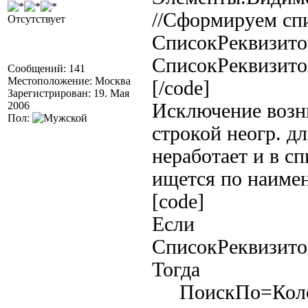
//Сформируем спи
Отсутствует
СписокРеквизито
СписокРеквизито
Сообщений: 141
Местоположение: Москва
[/code]
Зарегистрирован: 19. Мая
2006
Исключение возни
Пол:
строкой неогр. д
неработает и в сп
ищется по наимено
[code]
Если
СписокРеквизито
Тогда
ПоискПо=Коло