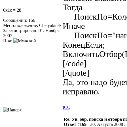
Тогда
0x1c = 28
ПоискПо=Коло
Сообщений: 166
Иначе
Местоположение: Chelyabinsk
Зарегистрирован: 01. Ноября
ПоискПо="наим
2007
Пол:
КонецЕсли;
ВключитьОтбор(
[/code]
[/quote]
Да, это надо буде
исправлю.
ICQ
Re: Ун. обр. поиска и отбора 
Ответ #169 -
30. Августа 2008 ::