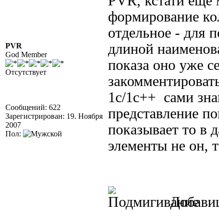
PVR, кстати еще 
формирование кол
отдельное - для п
длиной наименова
PVR
God Member
показа оно уже се
Отсутствует
закомментировать
1с/1c++ сами зна
Сообщений: 622
представление пок
Зарегистрирован: 19. Ноября
2007
показывает то в 
Пол:
элементы не он, 
Добави