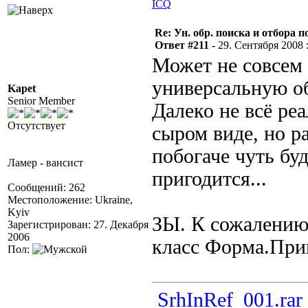
ICQ
Re: Ун. обр. поиска и отбора 
Ответ #211 -
29. Сентября 2008 :
Может не совсем в
универсальную об
Kapet
Senior Member
Далеко не всё реа
Отсутствует
сыром виде, но р
побогаче чуть бу
Ламер - вансист
пригодится...
Сообщений: 262
Местоположение: Ukraine,
Kyiv
ЗЫ. К сожалению 
Зарегистрирован: 27. Декабря
2006
класс Форма.При
Пол:
SrhInRef_001.rar