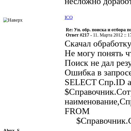
несложно доработ
ICQ
Re: Ун. обр. поиска и отбора 
Ответ #217 -
11. Марта 2012 :: 1
Скачал обработку
Не могу понять чт
Поиск не дал резу
Ошибка в запросе
SELECT Спр.ID a
$Справочник.Сот
наименование,Спр
FROM
$Справочник.Со
Alexx_S