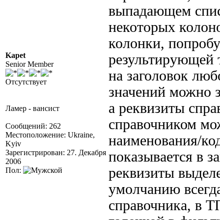
выпадающем списк
некоторых колоно
колонки, попробуй
Kapet
результирующей т
Senior Member
на заголовок люб
Отсутствует
значений можно з
а реквизиты спра
Ламер - вансист
справочником мож
Сообщений: 262
Местоположение: Ukraine,
наименования/код
Kyiv
Зарегистрирован: 27. Декабря
показывается в з
2006
реквизиты выдел
Пол:
умолчанию всегда
справочника, в Т