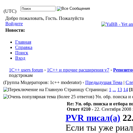
(UTC)
Добро пожаловать, Гость. Пожалуйста
Войдите
Новости:
Главная
Справка
Поиск
Вход
1С++ users forum
›
1С++ и прочие расширения v7
›
Репозито
подстрокам
(Группа Модераторов: 1c++ moderator)
‹
Предыдущая Тема
|
Сл
Страницы:
1
...
13
14
[1
Ун. обр. поиска и 
Re: Ун. обр. поиска и отбора 
Ответ #210 -
22. Сентября 2008 :
PVR писал(а)
22.
Если ты уже риал