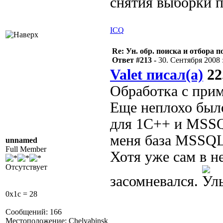
снятия выборки п
ICQ
Re: Ун. обр. поиска и отбора 
Ответ #213 -
30. Сентября 2008 :
Valet писал(а)
22
Обработка с при
Еще неплохо бы
для 1С++ и MSSQL
меня база MSSQL
unnamed
Full Member
Хотя уже сам в н
Отсутствует
засомневался.
0x1c = 28
Сообщений: 166
Местоположение: Chelyabinsk