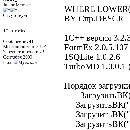
Junior Member
WHERE LOWER(С
Отсутствует
BY Спр.DESCR
1C++ rocks!
1С++ версия 3.2.
Сообщений: 41
FormEx 2.0.5.107
Местоположение: UA
Зарегистрирован: 23.
1SQLite 1.0.2.6
Сентября 2009
Пол:
TurboMD 1.0.0.1 
Порядок загрузк
ЗагрузитьВК("1
ЗагрузитьВК("1sq
ЗагрузитьВК("F
ЗагрузитьВК("T