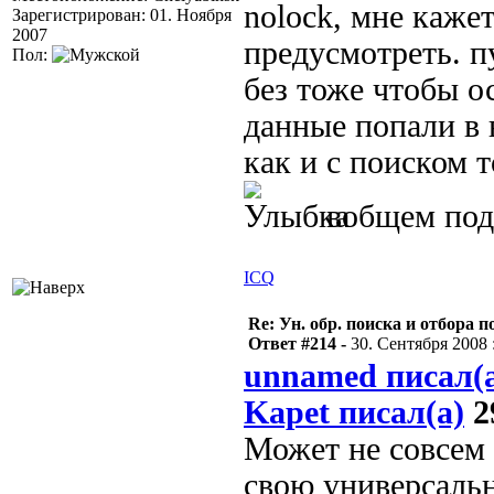
nolock, мне каже
Зарегистрирован: 01. Ноября
2007
предусмотреть. п
Пол:
без тоже чтобы о
данные попали в 
как и с поиском 
вобщем поду
ICQ
Re: Ун. обр. поиска и отбора 
Ответ #214 -
30. Сентября 2008 :
unnamed писал(
Kapet писал(а)
2
Может не совсем в
свою универсаль