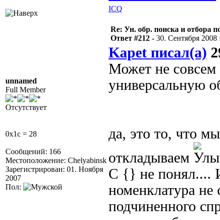
ICQ
Re: Ун. обр. поиска и отбора 
Ответ #212 -
30. Сентября 2008 :
Kapet писал(а)
2
Может не совсем в
unnamed
универсальную об
Full Member
Отсутствует
да, это то, что м
0x1c = 28
Сообщений: 166
откладываем
Местоположение: Chelyabinsk
Зарегистрирован: 01. Ноября
С {} не понял...
2007
номенклатура не 
Пол:
подчиненного спр