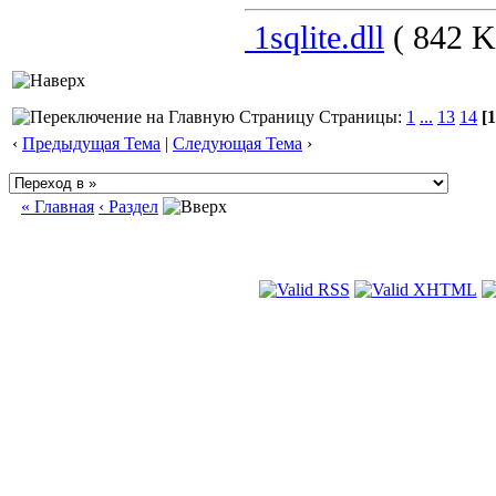
1sqlite.dll
( 842 K
Страницы:
1
...
13
14
[1
‹
Предыдущая Тема
|
Следующая Тема
›
« Главная
‹ Раздел