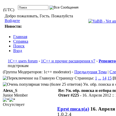
(UTC)
Добро пожаловать, Гость. Пожалуйста
Войдите
Новости:
Главная
Справка
Поиск
Вход
1С++ users forum
›
1С++ и прочие расширения v7
›
Репозито
подстрокам
(Группа Модераторов: 1c++ moderator)
‹
Предыдущая Тема
|
Сл
Страницы:
1
...
14
15
[1
Ун. обр. поиска и 
Alexx_S
Re: Ун. обр. поиска и отбора 
Junior Member
Ответ #225 -
16. Апреля 2012 :: 
Отсутствует
Eprst писал(а)
16. Апреля 
1.0.2.4