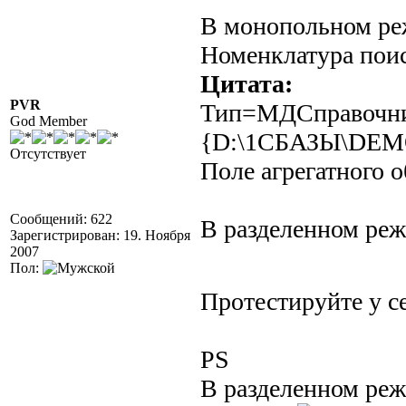
В монопольном реж
Номенклатура пои
Цитата:
PVR
Тип=МДСправочник
God Member
{D:\1СБАЗЫ\DEM
Отсутствует
Поле агрегатного 
Сообщений: 622
В разделенном реж
Зарегистрирован: 19. Ноября
2007
Пол:
Протестируйте у с
PS
В разделенном реж