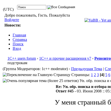
(UTC)
Добро пожаловать, Гость. Пожалуйста
Войдите
Новости:
Главная
Справка
Поиск
Вход
1С++ users forum
›
1С++ и прочие расширения v7
›
Репозито
подстрокам
(Группа Модераторов: 1c++ moderator)
‹
Предыдущая Тема
|
Сл
Страницы:
1
2
3
[4]
5
6
Ун. обр. поиска и 
Re: Ун. обр. поиска и отбора 
Ответ #45 -
03. Июня 2008 :: 05
У меня странный 