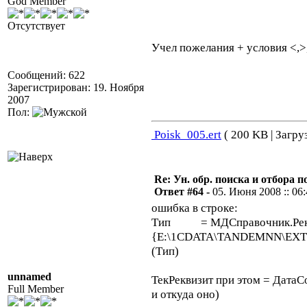
God Member
Отсутствует
Учел пожелания + условия <,
Сообщений: 622
Зарегистрирован: 19. Ноября
2007
Пол:
Poisk_005.ert
( 200 KB | Загру
Re: Ун. обр. поиска и отбора 
Ответ #64 -
05. Июня 2008 :: 06
ошибка в строке:
Тип = МДСправочник.Рекви
{E:\1CDATA\TANDEMNN\EXTFOR
(Тип)
unnamed
ТекРеквизит при этом = ДатаСо
Full Member
и откуда оно)