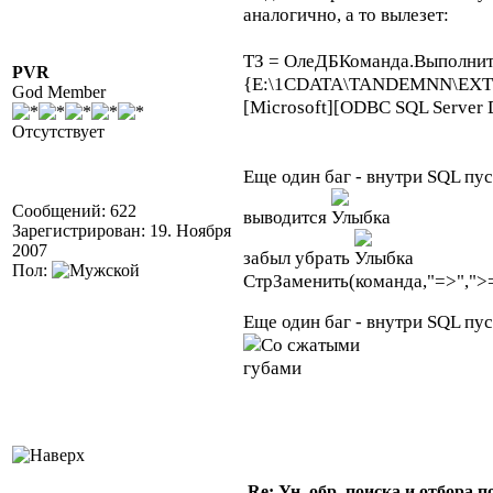
аналогично, а то вылезет:
ТЗ = ОлеДБКоманда.Выполнит
PVR
{E:\1CDATA\TANDEMNN\EXTFOR
God Member
[Microsoft][ODBC SQL Server Dr
Отсутствует
Еще один баг - внутри SQL пус
Сообщений: 622
выводится
Зарегистрирован: 19. Ноября
2007
забыл убрать
Пол:
СтрЗаменить(команда,"=>",">="
Еще один баг - внутри SQL пус
Re: Ун. обр. поиска и отбора 