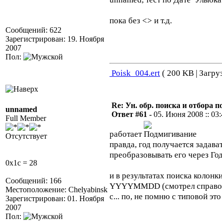
пока без <> и т.д.
Сообщений: 622
Зарегистрирован: 19. Ноября
2007
Пол:
Poisk_004.ert
( 200 KB | Загру
Re: Ун. обр. поиска и отбора 
unnamed
Ответ #61 -
05. Июня 2008 :: 03
Full Member
работает
Отсутствует
правда, год получается задава
преобразовывать его через Год
0x1c = 28
и в результатах поиска колонк
Сообщений: 166
YYYYMMDD (смотрел справочн
Местоположение: Chelyabinsk
с... по, не помню с типовой это
Зарегистрирован: 01. Ноября
2007
Пол: