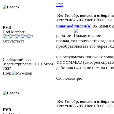
ICQ
Re: Ун. обр. поиска и отбора 
Ответ #62 -
05. Июня 2008 :: 04
unnamed писал(а)
05. Июня 20
PVR
God Member
работает
правда, год получается задава
Отсутствует
преобразовывать его через Год
и в результатах поиска колонк
Сообщений: 622
YYYYMMDD (смотрел справочн
Зарегистрирован: 19. Ноября
действия с... по, не помню с т
2007
Пол:
Ок, посмотрю.
Re: Ун. обр. поиска и отбора 
Ответ #63 -
05. Июня 2008 :: 06
PVR