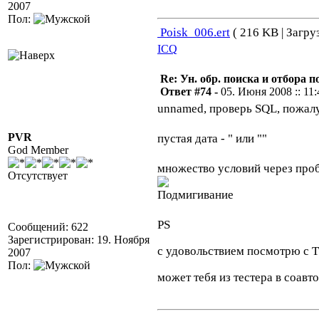
2007
Пол:
Poisk_006.ert
( 216 KB | Загру
ICQ
Re: Ун. обр. поиска и отбора 
Ответ #74 -
05. Июня 2008 :: 11:
unnamed, проверь SQL, пожалу
PVR
пустая дата - " или ""
God Member
множество условий через про
Отсутствует
PS
Сообщений: 622
Зарегистрирован: 19. Ноября
с удовольствием посмотрю с
2007
Пол:
может тебя из тестера в соав