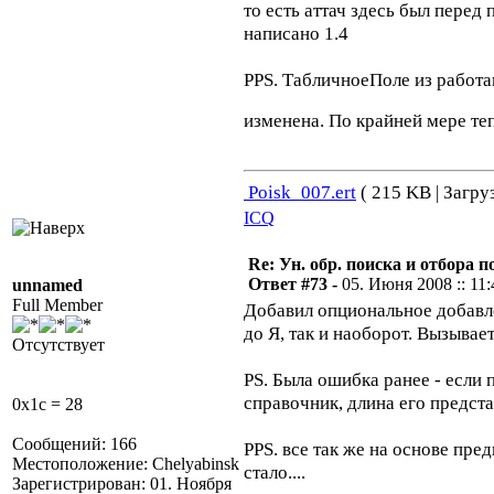
то есть аттач здесь был перед
написано 1.4
PPS. ТабличноеПоле из работа
изменена. По крайней мере т
Poisk_007.ert
( 215 KB | Загру
ICQ
Re: Ун. обр. поиска и отбора 
Ответ #73 -
05. Июня 2008 :: 11:
unnamed
Full Member
Добавил опциональное добавлен
до Я, так и наоборот. Вызывае
Отсутствует
PS. Была ошибка ранее - если 
справочник, длина его предста
0x1c = 28
Сообщений: 166
PPS. все так же на основе пр
Местоположение: Chelyabinsk
стало....
Зарегистрирован: 01. Ноября