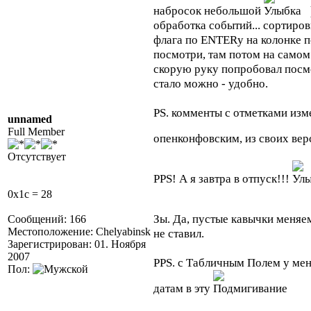
набросок небольшой
обработка событий... сортиро
флага по ENTERу на колонке 
посмотри, там потом на самом
скорую руку попробовал посмо
стало можно - удобно.
PS. комменты с отметками изм
unnamed
Full Member
опенконфовским, из своих ве
Отсутствует
PPS! А я завтра в отпуск!!!
0x1c = 28
Зы. Да, пустые кавычки меняе
Сообщений: 166
Местоположение: Chelyabinsk
не ставил.
Зарегистрирован: 01. Ноября
2007
PPS. с Табличным Полем у мен
Пол:
датам в эту