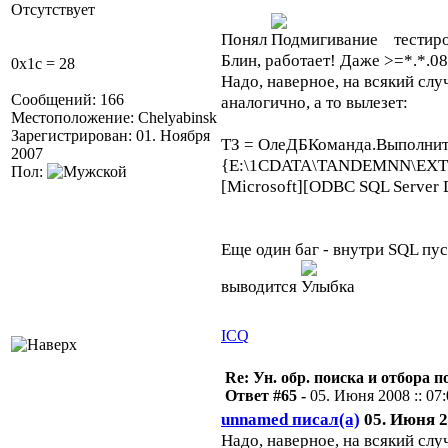
Отсутствует
Понял
тестиро
Блин, работает! Даже >=*.*.08 и
0x1c = 28
Надо, наверное, на всякий сл
Сообщений: 166
аналогично, а то вылезет:
Местоположение: Chelyabinsk
Зарегистрирован: 01. Ноября
ТЗ = ОлеДБКоманда.Выполнит
2007
{E:\1CDATA\TANDEMNN\EXTFOR
Пол:
[Microsoft][ODBC SQL Server Dr
Еще один баг - внутри SQL пус
выводится
ICQ
Re: Ун. обр. поиска и отбора 
Ответ #65 -
05. Июня 2008 :: 07
unnamed писал(а)
05. Июня 20
Надо, наверное, на всякий сл