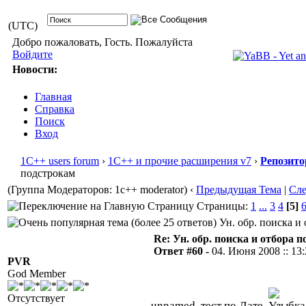
(UTC)
Добро пожаловать, Гость. Пожалуйста
Войдите
Новости:
Главная
Справка
Поиск
Вход
1С++ users forum
›
1С++ и прочие расширения v7
›
Репозито
подстрокам
(Группа Модераторов: 1c++ moderator)
‹
Предыдущая Тема
|
Сл
Страницы:
1
...
3
4
[5]
Ун. обр. поиска и 
Re: Ун. обр. поиска и отбора 
Ответ #60 -
04. Июня 2008 :: 13
PVR
God Member
Отсутствует
unnamed, тест по Дате