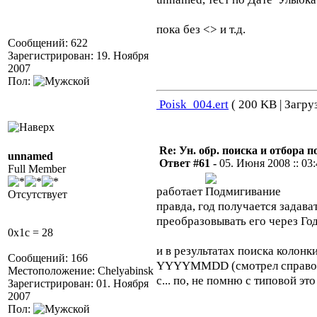
пока без <> и т.д.
Сообщений: 622
Зарегистрирован: 19. Ноября
2007
Пол:
Poisk_004.ert
( 200 KB | Загру
Re: Ун. обр. поиска и отбора 
unnamed
Ответ #61 -
05. Июня 2008 :: 03
Full Member
работает
Отсутствует
правда, год получается задава
преобразовывать его через Год
0x1c = 28
и в результатах поиска колонк
Сообщений: 166
YYYYMMDD (смотрел справочн
Местоположение: Chelyabinsk
с... по, не помню с типовой это
Зарегистрирован: 01. Ноября
2007
Пол: