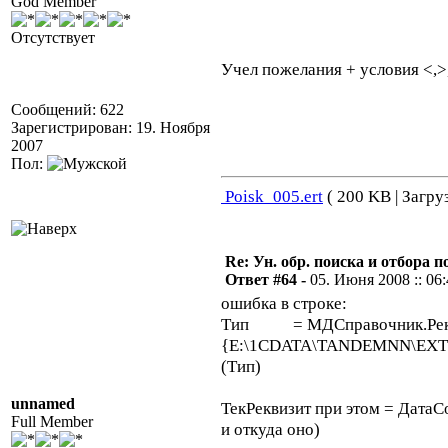
God Member
Отсутствует
Учел пожелания + условия <,
Сообщений: 622
Зарегистрирован: 19. Ноября
2007
Пол:
Poisk_005.ert
( 200 KB | Загру
Re: Ун. обр. поиска и отбора 
Ответ #64 -
05. Июня 2008 :: 06
ошибка в строке:
Тип = МДСправочник.Рекви
{E:\1CDATA\TANDEMNN\EXTFOR
(Тип)
unnamed
ТекРеквизит при этом = ДатаСо
Full Member
и откуда оно)