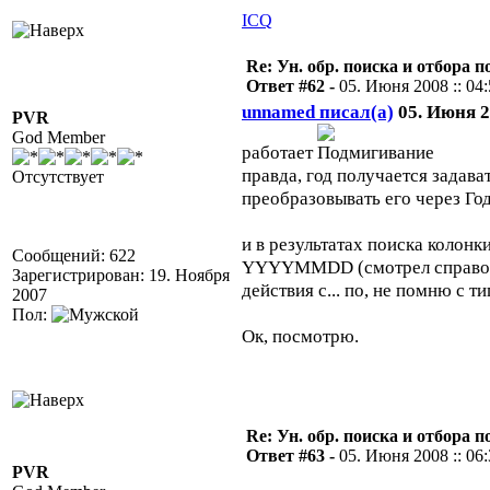
ICQ
Re: Ун. обр. поиска и отбора 
Ответ #62 -
05. Июня 2008 :: 04
unnamed писал(а)
05. Июня 20
PVR
God Member
работает
правда, год получается задава
Отсутствует
преобразовывать его через Год
и в результатах поиска колонк
Сообщений: 622
YYYYMMDD (смотрел справочн
Зарегистрирован: 19. Ноября
действия с... по, не помню с т
2007
Пол:
Ок, посмотрю.
Re: Ун. обр. поиска и отбора 
Ответ #63 -
05. Июня 2008 :: 06
PVR