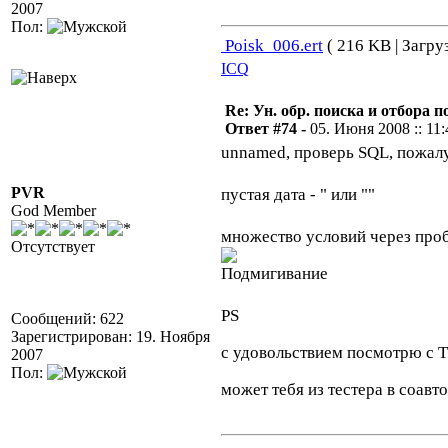
2007
Пол:
Poisk_006.ert
( 216 KB | Загру
ICQ
Re: Ун. обр. поиска и отбора 
Ответ #74 -
05. Июня 2008 :: 11:
unnamed, проверь SQL, пожалу
PVR
пустая дата - " или ""
God Member
множество условий через про
Отсутствует
PS
Сообщений: 622
Зарегистрирован: 19. Ноября
с удовольствием посмотрю с
2007
Пол:
может тебя из тестера в соав