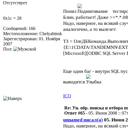
Отсутствует
Понял
тестиро
Блин, работает! Даже >=*.*.08 и
0x1c = 28
Надо, наверное, на всякий сл
Сообщений: 166
аналогично, а то вылезет:
Местоположение: Chelyabinsk
Зарегистрирован: 01. Ноября
ТЗ = ОлеДБКоманда.Выполнит
2007
{E:\1CDATA\TANDEMNN\EXTFOR
Пол:
[Microsoft][ODBC SQL Server Dr
Еще один баг - внутри SQL пус
выводится
ICQ
Re: Ун. обр. поиска и отбора 
Ответ #65 -
05. Июня 2008 :: 07
unnamed писал(а)
05. Июня 20
Надо, наверное, на всякий сл