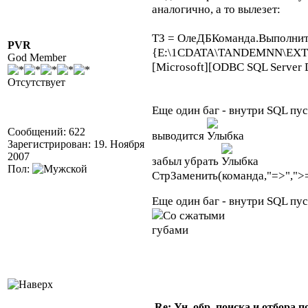
аналогично, а то вылезет:
ТЗ = ОлеДБКоманда.Выполнит
PVR
{E:\1CDATA\TANDEMNN\EXTFOR
God Member
[Microsoft][ODBC SQL Server Dr
Отсутствует
Еще один баг - внутри SQL пус
Сообщений: 622
выводится
Зарегистрирован: 19. Ноября
2007
забыл убрать
Пол:
СтрЗаменить(команда,"=>",">="
Еще один баг - внутри SQL пус
Re: Ун. обр. поиска и отбора 