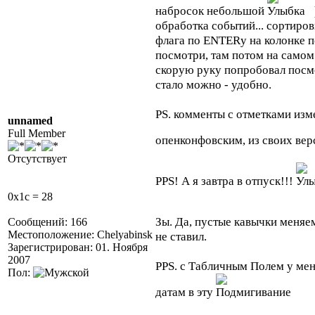
набросок небольшой
обработка событий... сортиро
флага по ENTERу на колонке 
посмотри, там потом на самом
скорую руку попробовал посмо
стало можно - удобно.
PS. комменты с отметками изм
unnamed
Full Member
опенконфовским, из своих ве
Отсутствует
PPS! А я завтра в отпуск!!!
0x1c = 28
Зы. Да, пустые кавычки меняе
Сообщений: 166
Местоположение: Chelyabinsk
не ставил.
Зарегистрирован: 01. Ноября
2007
PPS. с Табличным Полем у мен
Пол:
датам в эту