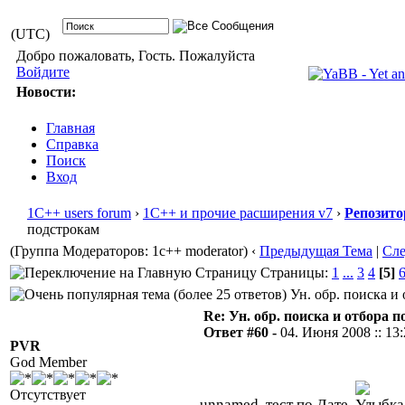
(UTC)
Добро пожаловать, Гость. Пожалуйста
Войдите
Новости:
Главная
Справка
Поиск
Вход
1С++ users forum
›
1С++ и прочие расширения v7
›
Репозито
подстрокам
(Группа Модераторов: 1c++ moderator)
‹
Предыдущая Тема
|
Сл
Страницы:
1
...
3
4
[5]
Ун. обр. поиска и 
Re: Ун. обр. поиска и отбора 
Ответ #60 -
04. Июня 2008 :: 13
PVR
God Member
Отсутствует
unnamed, тест по Дате