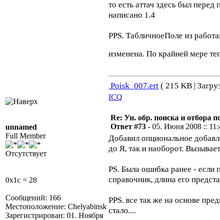
то есть аттач здесь был перед
написано 1.4
PPS. ТабличноеПоле из работа
изменена. По крайней мере т
Poisk_007.ert
( 215 KB | Загру
ICQ
Re: Ун. обр. поиска и отбора 
Ответ #73 -
05. Июня 2008 :: 11:
unnamed
Full Member
Добавил опциональное добавлен
до Я, так и наоборот. Вызывае
Отсутствует
PS. Была ошибка ранее - если 
справочник, длина его предста
0x1c = 28
Сообщений: 166
PPS. все так же на основе пр
Местоположение: Chelyabinsk
стало....
Зарегистрирован: 01. Ноября