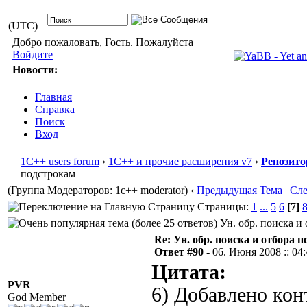
(UTC)
Добро пожаловать, Гость. Пожалуйста
Войдите
Новости:
Главная
Справка
Поиск
Вход
1С++ users forum
›
1С++ и прочие расширения v7
›
Репозито
подстрокам
(Группа Модераторов: 1c++ moderator)
‹
Предыдущая Тема
|
Сл
Страницы:
1
...
5
6
[7]
Ун. обр. поиска и 
Re: Ун. обр. поиска и отбора 
Ответ #90 -
06. Июня 2008 :: 04
Цитата:
PVR
6) Добавлено ко
God Member