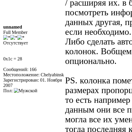
/ расширяя их. в
посмотреть инфор
данных другая, п
unnamed
если необходимо.
Full Member
Либо сделать ав
Отсутствует
колонок. Вобщем 
0x1c = 28
опционально.
Сообщений: 166
Местоположение: Chelyabinsk
PS. колонка поме
Зарегистрирован: 01. Ноября
2007
размерах пропор
Пол:
то есть например
данным они все п
могла все их уме
тогда последняя 