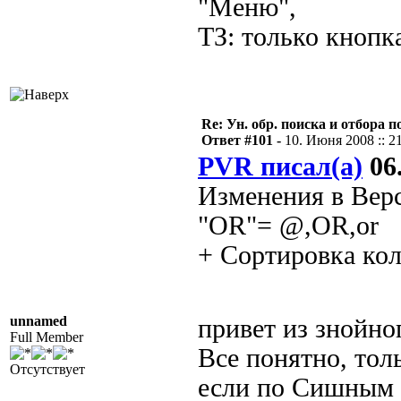
"Меню",
ТЗ: только кнопк
Re: Ун. обр. поиска и отбора 
Ответ #101 -
10. Июня 2008 :: 2
PVR писал(а)
06.
Изменения в Верс
"OR"= @,OR,or
+ Сортировка ко
unnamed
привет из знойно
Full Member
Все понятно, тол
Отсутствует
если по Сишным т