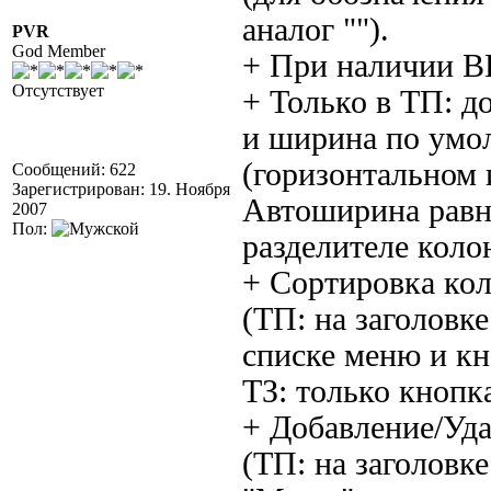
аналог "").
PVR
God Member
+ При наличии В
Отсутствует
+ Только в ТП: д
и ширина по умо
(горизонтальном 
Сообщений: 622
Зарегистрирован: 19. Ноября
Автоширина равн
2007
Пол:
разделителе колон
+ Сортировка ко
(ТП: на заголов
списке меню и к
ТЗ: только кнопк
+ Добавление/Уд
(ТП: на заголов