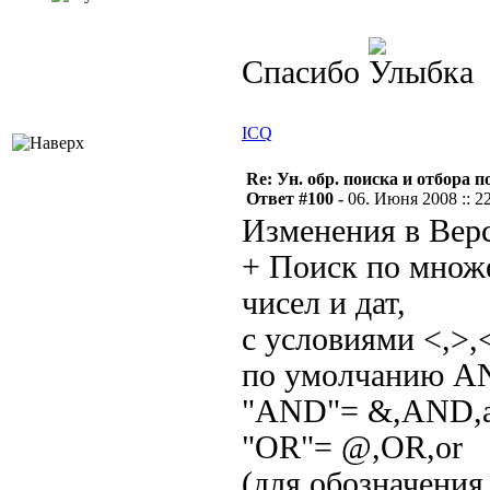
Спасибо
ICQ
Re: Ун. обр. поиска и отбора 
Ответ #100 -
06. Июня 2008 :: 2
Изменения в Верс
+ Поиск по множе
чисел и дат,
с условиями <,>,
по умолчанию A
"AND"= &,AND,
"OR"= @,OR,or
(для обозначения