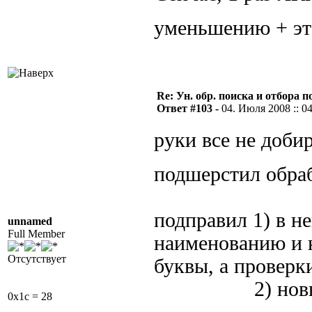
уменьшению + эт
Re: Ун. обр. поиска и отбора 
Ответ #103 -
04. Июля 2008 :: 0
руки все не доби
подшерстил обра
подправил 1) в н
unnamed
Full Member
наименованию и к
Отсутствует
буквы, а проверк
2) новый for
0x1c = 28