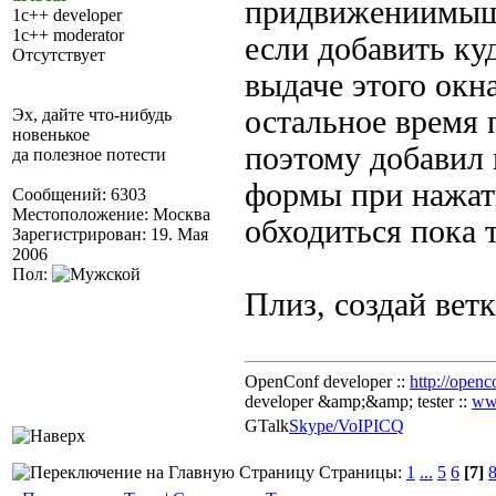
придвижениимыши
1c++ developer
1c++ moderator
если добавить ку
Отсутствует
выдаче этого окн
остальное время 
Эх, дайте что-нибудь
новенькое
поэтому добавил
да полезное потести
формы при нажат
Сообщений: 6303
Местоположение: Москва
обходиться пока т
Зарегистрирован: 19. Мая
2006
Пол:
Плиз, создай вет
OpenConf developer ::
http://openc
developer &amp;&amp; tester ::
ww
GTalk
Skype/VoIP
ICQ
Страницы:
1
...
5
6
[7]