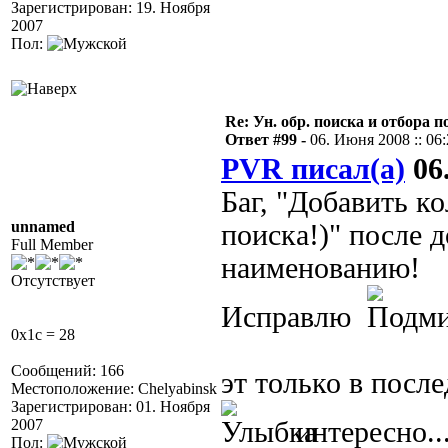
Зарегистрирован: 19. Ноября
2007
Пол:
Re: Ун. обр. поиска и отбора 
Ответ #99 -
06. Июня 2008 :: 06
PVR писал(а)
06.
Баг, "Добавить к
unnamed
поиска!)" после 
Full Member
наименованию!
Отсутствует
Исправлю
0x1c = 28
Сообщений: 166
эт только в посл
Местоположение: Chelyabinsk
Зарегистрирован: 01. Ноября
2007
интересно..
Пол: