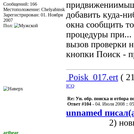
придвижениимыши
Сообщений: 166
Местоположение: Chelyabinsk
добавить куда-ни
Зарегистрирован: 01. Ноября
2007
окна сообщить то
Пол:
процедуры при...
вызов проверки 
кнопки Поиск - п
Poisk_017.ert
( 21
ICQ
Re: Ун. обр. поиска и отбора 
Ответ #104 -
04. Июля 2008 :: 0
unnamed писал(
2) новый for
artbear