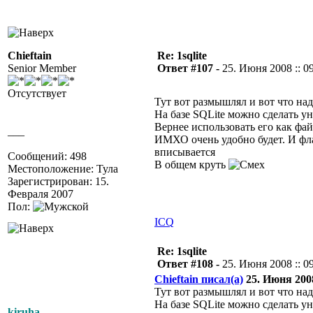
Chieftain
Re: 1sqlite
Senior Member
Ответ #107 -
25. Июня 2008 :: 0
Отсутствует
Тут вот размышлял и вот что на
На базе SQLite можно сделать 
Вернее использовать его как фай
___
ИМХО очень удобно будет. И фл
вписывается
Сообщений: 498
В общем круть
Местоположение: Тула
Зарегистрирован: 15.
Февраля 2007
Пол:
ICQ
Re: 1sqlite
Ответ #108 -
25. Июня 2008 :: 0
Chieftain писал(а)
25. Июня 2008
Тут вот размышлял и вот что на
На базе SQLite можно сделать 
kiruha