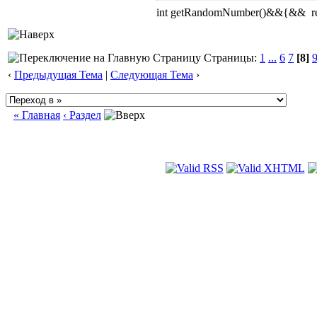
int getRandomNumber()&&{&& retu
Страницы:
1
...
6
7
[8]
‹
Предыдущая Тема
|
Следующая Тема
›
« Главная
‹ Раздел