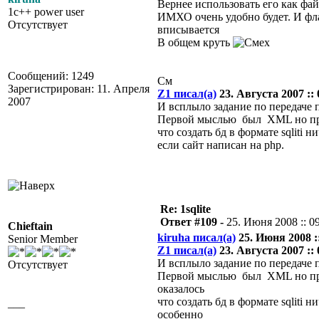
Вернее использовать его как фай
1c++ power user
ИМХО очень удобно будет. И фл
Отсутствует
вписывается
В общем круть
Сообщений: 1249
См
Зарегистрирован: 11. Апреля
Z1 писал(а)
23. Августа 2007 :: 
2007
И всплыло задание по передаче п
Первой мыслью был XML но при
что создать бд в формате sqliti
если сайт написан на php.
Re: 1sqlite
Ответ #109 -
25. Июня 2008 :: 0
Chieftain
kiruha писал(а)
25. Июня 2008 ::
Senior Member
Z1 писал(а)
23. Августа 2007 :: 
И всплыло задание по передаче п
Отсутствует
Первой мыслью был XML но пр
оказалось
что создать бд в формате sqliti 
___
особенно