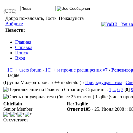
(UTC)
Добро пожаловать, Гость. Пожалуйста
Войдите
Новости:
Главная
Справка
Поиск
Вход
1С++ users forum
›
1С++ и прочие расширения v7
›
Репозито
1sqlite
(Группа Модераторов: 1c++ moderator)
‹
Предыдущая Тема
|
Сл
Страницы:
1
...
6
7
[8]
1sqlite (число про
Chieftain
Re: 1sqlite
Senior Member
Ответ #105 -
25. Июня 2008 :: 0
Отсутствует