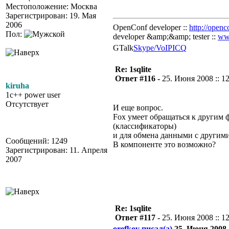
Местоположение: Москва
Зарегистрирован: 19. Мая
2006
OpenConf developer ::
http://openc
Пол:
developer &amp;&amp; tester ::
ww
GTalk
Skype/VoIP
ICQ
Re: 1sqlite
Ответ #116 -
25. Июня 2008 :: 1
kiruha
1c++ power user
Отсутствует
И еще вопрос.
Fox умеет обращаться к другим 
(классификаторы)
и для обмена данными с другими
Сообщений: 1249
В компоненте это возможно?
Зарегистрирован: 11. Апреля
2007
Re: 1sqlite
Ответ #117 -
25. Июня 2008 :: 1
orefkov писал(а)
25. Июня 2008 :