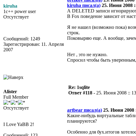
kiruha писал(а)
25. Июня 2008 ::
kiruha
А DELETED записи игнорируютс
1c++ power user
В Fox поведение зависит от наст
Отсутствует
Я не нашел (возможно пока) во
строк.
Поковыряю еще. А вообще, заче
Сообщений: 1249
Зарегистрирован: 11. Апреля
2007
Нет , это не нужно.
Спросил чтобы быть уверенным, 
Re: 1sqlite
Alister
Ответ #118 -
25. Июня 2008 :: 1
Full Member
Отсутствует
artbear писал(а)
25. Июня 2008 :
Какие-нибудь виртуальные табли
планируются?
I Love YaBB 2!
Особенно для бух.итогов хотело
Сообщений: 123