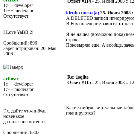
Ответ #114 -
25. Июня 2008 :: 1
1c++ developer
1c++ moderator
kiruha писал(а)
25. Июня 2008 ::
Отсутствует
А DELETED записи игнорируютс
В Fox поведение зависит от наст
I Love YaBB 2!
Я не нашел (возможно пока) во
строк.
Сообщений: 896
Поковыряю еще. А вообще, заче
Зарегистрирован: 20. Мая
2006
Re: 1sqlite
artbear
Ответ #115 -
25. Июня 2008 :: 1
1c++ developer
1c++ moderator
Отсутствует
Какие-нибудь виртуальные табли
Эх, дайте что-нибудь
планируются?
новенькое
да полезное потести
Сообщений: 6303