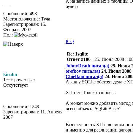
А на запись данных в таблицы 1
___
будет?
Сообщений: 498
Местоположение: Тула
Зарегистрирован: 15.
Февраля 2007
Пол:
ICQ
Re: 1sqlite
Ответ #106 -
25. Июня 2008 :: 0
JohnyDeath писал(а)
25. Июня 20
orefkov писал(а)
24. Июня 2008 :
kiruha
Chieftain писал(а)
24. Июня 2008
1c++ power user
А как у SQLite обстоят дела с Х
Отсутствует
ХП нет. Только запросы.
А может можно добавить метод 
Сообщений: 1249
всего объекта SQLiteBase?
Зарегистрирован: 11. Апреля
2007
Вся вкусность ХП в возможности
и именно для реализации алгор