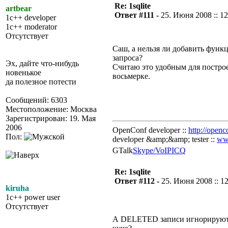
Re: 1sqlite
artbear
Ответ #111 -
25. Июня 2008 :: 12
1c++ developer
1c++ moderator
Отсутствует
Саш, а нельзя ли добавить функ
запроса?
Эх, дайте что-нибудь
Считаю это удобным для построе
новенькое
восьмерке.
да полезное потести
Сообщений: 6303
Местоположение: Москва
Зарегистрирован: 19. Мая
2006
OpenConf developer ::
http://openc
Пол:
developer &amp;&amp; tester ::
ww
GTalk
Skype/VoIP
ICQ
Re: 1sqlite
Ответ #112 -
25. Июня 2008 :: 1
kiruha
1c++ power user
Отсутствует
А DELETED записи игнорируютс