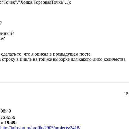
Точек","Ходка,ТорговаяТочка",1);
?
ленный?
ке?
 сделать то, что я описал в предыдущем посте.
строку в цикле на той же выборке для какого-либо количества
IP
 08:49
: 23:58:
:: 19:49:
о
http://infostart.ru/profile/2905/projects/2418/