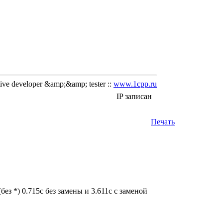
ve developer &amp;&amp; tester ::
www.1cpp.ru
IP записан
Печать
ез *) 0.715с без замены и 3.611с c заменой