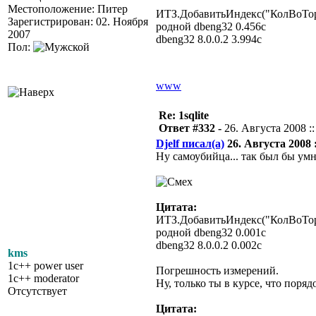
Местоположение: Питер
ИТЗ.ДобавитьИндекс("КолВоТорг
Зарегистрирован: 02. Ноября
родной dbeng32 0.456с
2007
dbeng32 8.0.0.2 3.994с
Пол:
www
Re: 1sqlite
Ответ #332 -
26. Августа 2008 ::
Djelf писал(а)
26. Августа 2008 :
Ну самоубийца... так был бы у
Цитата:
ИТЗ.ДобавитьИндекс("КолВоТорг
родной dbeng32 0.001с
dbeng32 8.0.0.2 0.002с
kms
1c++ power user
Погрешность измерений.
1c++ moderator
Ну, только ты в курсе, что поряд
Отсутствует
Цитата: