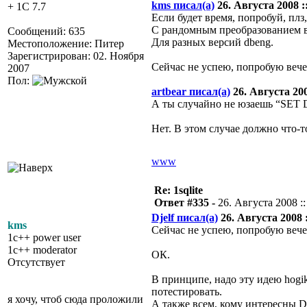
kms писал(а)
26. Августа 2008 ::
+ 1C 7.7
Если будет время, попробуй, плз,
С рандомным преобразованием в 
Сообщений: 635
Для разных версий dbeng.
Местоположение: Питер
Зарегистрирован: 02. Ноября
Сейчас не успею, попробую вече
2007
Пол:
artbear писал(а)
26. Августа 200
А ты случайно не юзаешь “SET 
Нет. В этом случае должно что-то
www
Re: 1sqlite
Ответ #335 -
26. Августа 2008 ::
Djelf писал(а)
26. Августа 2008 :
kms
Сейчас не успею, попробую вече
1c++ power user
1c++ moderator
ОК.
Отсутствует
В принципе, надо эту идею hogi
потестировать.
я хочу, чтоб сюда проложили
А также всем, кому интересны D