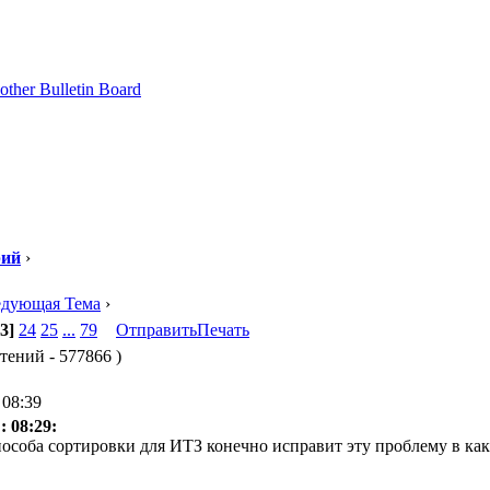
рий
›
едующая Тема
›
3]
24
25
...
79
Отправить
Печать
чтений - 577866 )
 08:39
: 08:29:
особа сортировки для ИТЗ конечно исправит эту проблему в каки