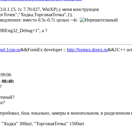
p 3.0.1.15, 1c 7.70.027, WinXP) у меня конструкция
Точек","Ходка,ТорговаяТочка",1);
0 медленнее: вместо 0.5с-0.7с целых ~4с
DBEng32_Debug=1”, а ?
onf.1cpp.ru
&&FormEx developer ::
http://formex.dorex.ru
&&1C++ acti
 09:06
 08:48:
?
ленный?
ке?
пробовал, база локально, замеры в монопольном, в разделенном (б
 "Ходка" 300шт, "ТорговаяТочка" 1500шт