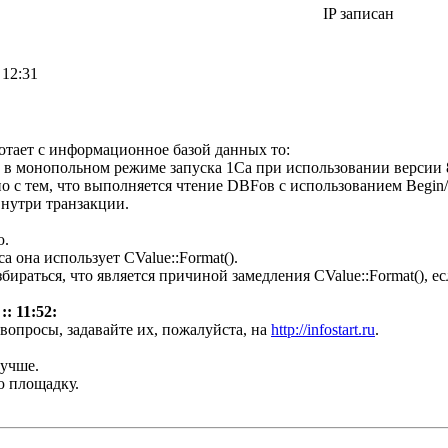
IP записан
 12:31
отает с информационное базой данных то:
 в монопольном режиме запуска 1Са при использовании версии 8
о с тем, что выполняется чтение DBFов с использованием Begin/En
внутри транзакции.
ю.
 она использует CValue::Format().
бираться, что является причиной замедления CValue::Format(), 
:: 11:52:
 вопросы, задавайте их, пожалуйста, на
http://infostart.ru
.
лучше.
ю площадку.