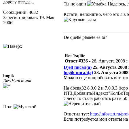
дорогу оттуда...
Ты не один
Надеюсь, 
Сообщений: 4632
Кстати, непонятно, чего это я в 
Зарегистрирован: 19. Мая
2006
De quelle planète es-tu?
Re: 1sqlite
Ответ #336 -
26. Августа 2008 ::
Djelf писал(а)
25. Августа 2008 :
hogik писал(а)
23. Августа 2008 
hogik
Можно еще попробовать вот эт
Экс-Участник
На dbeng32 8.0.0.2 и 7.0.0.3 (icp
ИТЗ.ДобавитьИндекс("КолВоТорг
с чего-то стала работать раз в 5
Пол:
Ответил тут:
http://infostart.ru/pro
Если потребуется мои ответы на