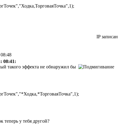
Точек","Ходка,ТорговаяТочка",1);
IP записан
 08:48
: 08:41:
мный такого эффекта не обнаружил бы
Точек","*Ходка,*ТорговаяТочка",1);
ок теперь у тебя другой?