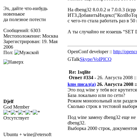
Эх, дайте что-нибудь
На dbeng32 8.0.0.2 и 7.0.0.3 (icp
новенькое
ИТЗ.ДобавитьИндекс("КолВоТорг
да полезное потести
с чего-то стала работать раз в 5
Сообщений: 6303
А ты случайно не юзаешь “SET 
Местоположение: Москва
Зарегистрирован: 19. Мая
2006
OpenConf developer ::
http://openc
Пол:
GTalk
Skype/VoIP
ICQ
Re: 1sqlite
Ответ #334 -
26. Августа 2008 ::
kms писал(а)
26. Августа 2008 ::
Это под wine у тебя все крутится
База локально или по сети?
Режим монопольный или разде
Djelf
Сколько строк в тестовой выбор
God Member
Под wine замену dbeng32 еще не 
Отсутствует
dbeng32.
Выборка 2000 строк, документов
Ubuntu + wine@etersoft