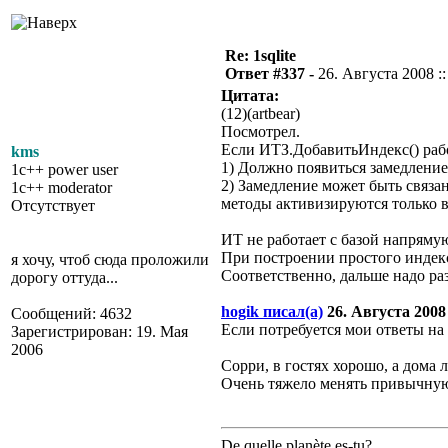
Re: 1sqlite
Ответ #337 -
26. Августа 2008 ::
Цитата:
(12)(artbear)
Посмотрел.
Если ИТЗ.ДобавитьИндекс() раб
kms
1) Должно появиться замедление
1c++ power user
2) Замедление может быть связан
1c++ moderator
методы активизируются только 
Отсутствует
ИТ не работает с базой напряму
При построении простого индекса
я хочу, чтоб сюда проложили
Соответственно, дальше надо раз
дорогу оттуда...
hogik писал(а)
26. Августа 2008 
Сообщений: 4632
Если потребуется мои ответы на
Зарегистрирован: 19. Мая
2006
Сорри, в гостях хорошо, а дома 
Очень тяжело менять привычну
De quelle planète es-tu?