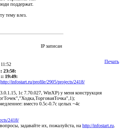
люди поддержат.
эту тему влез.
IP записан
Печать
 11:52
: 23:58:
:: 19:49:
о
http://infostart.ru/profile/2905/projects/2418/
p 3.0.1.15, 1c 7.70.027, WinXP) у меня конструкция
Точек","Ходка,ТорговаяТочка",1);
0 медленнее: вместо 0.5с-0.7с целых ~4с
jects/2418/
 вопросы, задавайте их, пожалуйста, на
http://infostart.ru
.