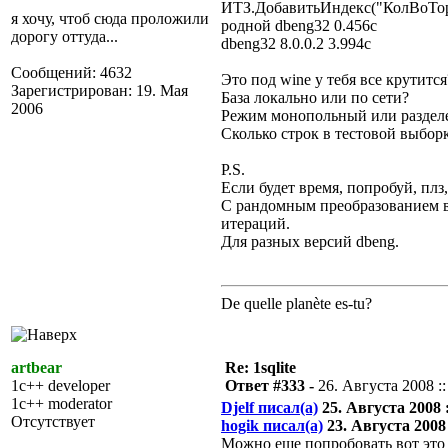
ИТЗ.ДобавитьИндекс("КолВоТорг
я хочу, чтоб сюда проложили
родной dbeng32 0.456с
дорогу оттуда...
dbeng32 8.0.0.2 3.994с
Сообщений: 4632
Это под wine у тебя все крутится
Зарегистрирован: 19. Мая
База локально или по сети?
2006
Режим монопольный или разде
Сколько строк в тестовой выбор
P.S.
Если будет время, попробуй, плз,
С рандомным преобразованием в 
итераций.
Для разных версий dbeng.
De quelle planète es-tu?
artbear
Re: 1sqlite
1c++ developer
Ответ #333 -
26. Августа 2008 ::
1c++ moderator
Djelf писал(а)
25. Августа 2008 :
Отсутствует
hogik писал(а)
23. Августа 2008 
Можно еще попробовать вот эт