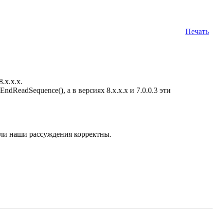
Печать
.x.x.x.
dReadSequence(), а в версиях 8.x.x.x и 7.0.0.3 эти
если наши рассуждения корректны.