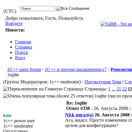
(UTC)
Добро пожаловать, Гость. Пожалуйста
Войдите
Новости:
Главная
Справка
Поиск
Вход
1С++ users forum
›
1С++ и прочие расширения v7
›
Репозито
1sqlite
(Группа Модераторов: 1c++ moderator)
‹
Предыдущая Тема
|
Сл
Страницы:
1
...
21
22
[2
1sqlite (число про
Re: 1sqlite
Ответ #330 -
26. Августа 2008 ::
Nick писал(а)
26. Августа 2008 :
kms
Ага, видел. Просто изменения сп
1c++ power user
целом для конфигурации?
1c++ moderator
Отсутствует