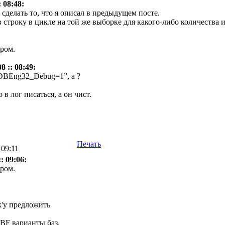
 08:48:
 сделать то, что я описал в предыдущем посте.
строку в цикле на той же выборке для какого-либо количества 
ром.
8 :: 08:49:
DBEng32_Debug=1”, а ?
 в лог писаться, а он чист.
Печать
 09:11
: 09:06:
ром.
k'у предложить
BF варианты баз.