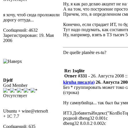
Ну, я как раз делаю акцент не на
А на том, что построение простог
Причем, это, в определенном смы
я хочу, чтоб сюда проложили
дорогу оттуда...
Конечно, если страдает ИТ, то бу
Тут надо подумать, как составить
Сообщений: 4632
Ну, например, взять в ТЗ тысяч 
Зарегистрирован: 19. Мая
2006
De quelle planète es-tu?
Re: 1sqlite
Ответ #331 -
26. Августа 2008 ::
Djelf
kiruha писал(а)
26. Августа 2008
God Member
Без * группировать может токо с
(строка)
Отсутствует
Ну самоубийца... так был бы у
Ubuntu + wine@etersoft
ИТЗ.ДобавитьИндекс("КолВоТорг
+ 1C 7.7
родной dbeng32 0.001с
dbeng32 8.0.0.2 0.002с
Сообщений: 635