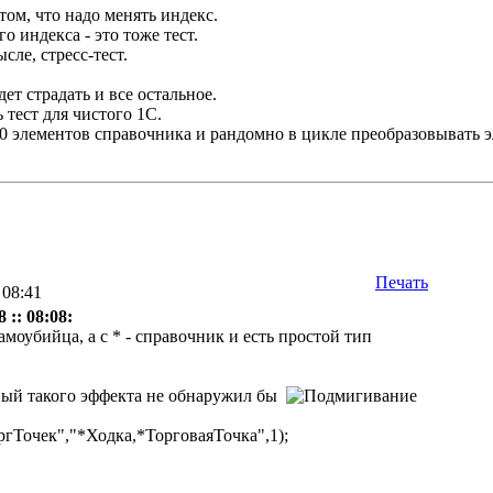
 том, что надо менять индекс.
о индекса - это тоже тест.
сле, стресс-тест.
дет страдать и все остальное.
 тест для чистого 1С.
50 элементов справочника и рандомно в цикле преобразовывать э
Печать
 08:41
 :: 08:08:
амоубийца, а с * - справочник и есть простой тип
мный такого эффекта не обнаружил бы
Точек","*Ходка,*ТорговаяТочка",1);