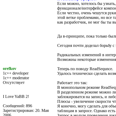
Если можно, хотелось бы узнать
функционале/интерфейсе компо
Если честно, очень чешутся руки
этой ветке проблемами, но все 
как разработчик, не мог бы ты 
Да в-принципе, пока только был
Сегодня почти доделал борьбу с 
Радикальных изменений в интер
Возможны некоторые изменения в
orefkov
Теперь по поводу ReadSequnce.
1c++ developer
Удалось технически сделать воз
1c++ moderator
Отсутствует
Работает это так:
В монопольном режиме ReadSequ
В разделенном режиме можно либ
I Love YaBB 2!
заблокироватся на запись, и либ
Плюсы - увеличение скорости чт
Сообщений: 896
Я конечно, могу сделать для объ
Зарегистрирован: 20. Мая
таблицам в запросе. Однако ест
2006
Запрос в модуле проведения доку