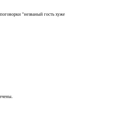
поговорки "незваный гость хуже
ичены.