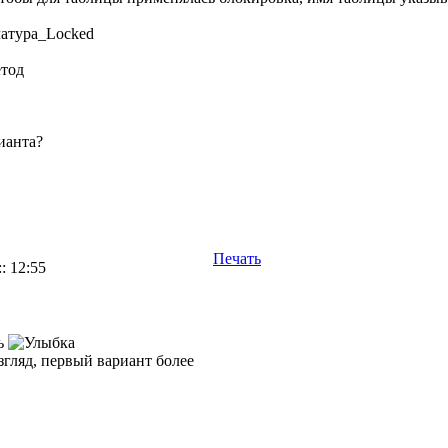
латура_Locked
етод
ианта?
Печать
: 12:55
ть
згляд, первый вариант более