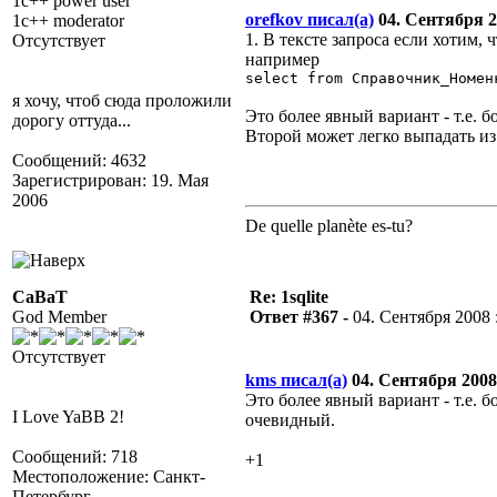
1c++ power user
orefkov писал(а)
04. Сентября 20
1c++ moderator
1. В тексте запроса если хотим
Отсутствует
например
select from Справочник_Номен
я хочу, чтоб сюда проложили
Это более явный вариант - т.е. 
дорогу оттуда...
Второй может легко выпадать из
Сообщений: 4632
Зарегистрирован: 19. Мая
2006
De quelle planète es-tu?
CaBaT
Re: 1sqlite
God Member
Ответ #367 -
04. Сентября 2008 :
Отсутствует
kms писал(а)
04. Сентября 2008 
Это более явный вариант - т.е. б
I Love YaBB 2!
очевидный.
Сообщений: 718
+1
Местоположение: Санкт-
Петербург