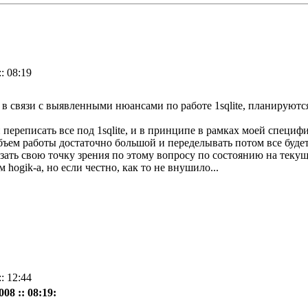
: 08:19
, в связи с выявленными нюансами по работе 1sqlite, планируют
 переписать все под 1sqlite, и в принципе в рамках моей специф
объем работы достаточно большой и переделывать потом все буде
азать свою точку зрения по этому вопросу по состоянию на теку
hogik-а, но если честно, как то не внушило...
: 12:44
08 :: 08:19: