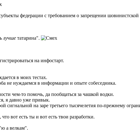
субъекты федерации с требованием о запрещении шовинистской 
ть
лучше
татарина".
гистрироваться на инфостарт.
ждается в моих тестах.
оба не нуждаемся в информации и опыте собеседника.
ости чем-то помочь, да пообщаться за чашкой водки.
тся, я давно уже привык.
рой сигнальной на заре третьего тысячелетия по-прежнему огран
, что вот есть ты и вот есть твои разработки.
"ю а велкам".