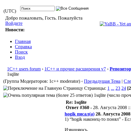
(UTC)
Добро пожаловать, Гость. Пожалуйста
Войдите
Новости:
Главная
Справка
Поиск
Вход
1С++ users forum
›
1С++ и прочие расширения v7
›
Репозито
1sqlite
(Группа Модераторов: 1c++ moderator)
‹
Предыдущая Тема
|
Сл
Страницы:
1
...
23
24
[2
1sqlite (число про
Re: 1sqlite
Ответ #360 -
28. Августа 2008 ::
hogik писал(а)
28. Августа 2008 
1) “hogik наконец-то понял” - Е
Извиняюсь.