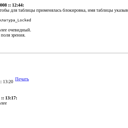
08 :: 12:44:
, чтобы для таблицы применялась блокировка, имя таблицы указы
клатура_Locked
более очевидный.
 поля зрения.
Печать
: 13:20
:: 13:17:
олее