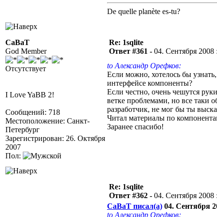
De quelle planète es-tu?
CaBaT
Re: 1sqlite
God Member
Ответ #361 -
04. Сентября 2008 :
to Александр Орефков:
Отсутствует
Если можно, хотелось бы узнать
интерфейсе компоненты?
Если честно, очень чешутся руки
I Love YaBB 2!
ветке проблемами, но все таки 
разработчик, не мог бы ты выск
Сообщений: 718
Читал материалы по компонентам 
Местоположение: Санкт-
Заранее спасибо!
Петербург
Зарегистрирован: 26. Октября
2007
Пол:
Re: 1sqlite
Ответ #362 -
04. Сентября 2008 :
CaBaT писал(а)
04. Сентября 20
to Александр Орефков: