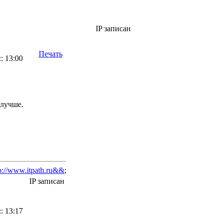
IP записан
Печать
: 13:00
 лучше.
p://www.itpath.ru&&
;
IP записан
: 13:17