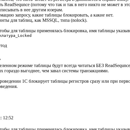
ь ReadSequnce (потому что так и так в него никто не может в эт
аписывать в нее другим юзерам.
рмацию запросу, какие таблицы блокировать, а какие нет.
инты для таблиц, как MSSQL, типа (nolock).
, чтобы для таблицы применялась блокировка, имя таблицы указ
клатура_Locked
етод
?
зделенном режиме таблицы будут всегда читаться БЕЗ ReadSequn
х гораздо выгоднее, чем завал системы транзакциями.
проведении 1С блокирует таблицы регистров сразу или при перв
оведения.
: 12:52
, чтобы для таблицы применялась блокировка, имя таблицы указы