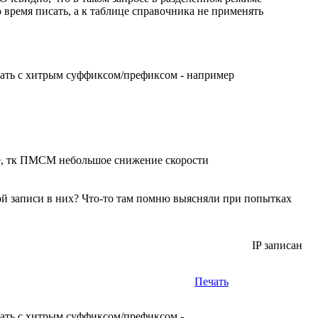
о время писать, а к таблице справочника не применять
ывать с хитрым суффиксом/префиксом - например
ce, тк ПМСМ небольшое снижение скорости
ой записи в них? Что-то там помню выясняли при попытках
IP записан
Печать
вать с хитрым суффиксом/префиксом -