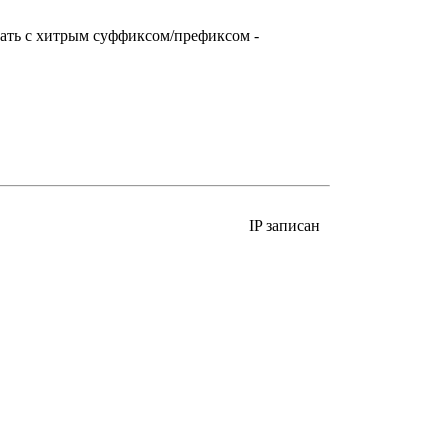
вать с хитрым суффиксом/префиксом -
IP записан