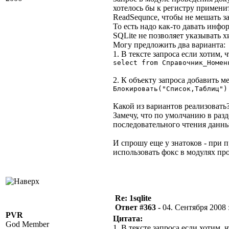
хотелось бы к регистру применит
ReadSequnce, чтобы не мешать з
То есть надо как-то давать инфо
SQLite не позволяет указывать х
Могу предложить два варианта:
1. В тексте запроса если хотим
select from Справочник_Номен
2. К объекту запроса добавить м
Блокировать("Список,Таблиц")
Какой из вариантов реализовать
Замечу, что по умолчанию в ра
последовательного чтения данны
И спрошу еще у знатоков - при 
использовать фокс в модулях пр
Re: 1sqlite
Ответ #363 -
04. Сентября 2008 :
PVR
Цитата:
God Member
1. В тексте запроса если хотим