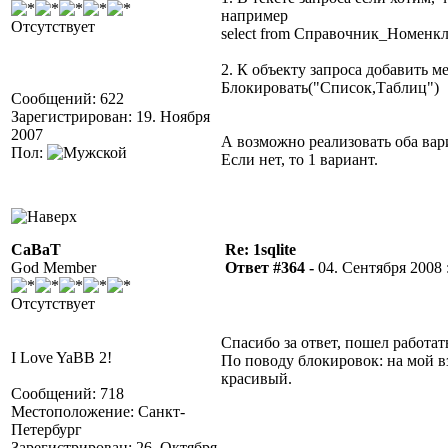
например
Отсутствует
select from Справочник_Номенк
2. К объекту запроса добавить м
Блокировать("Список,Таблиц")
Сообщений: 622
Зарегистрирован: 19. Ноября
2007
А возможно реализовать оба вар
Пол:
Если нет, то 1 вариант.
CaBaT
Re: 1sqlite
God Member
Ответ #364 -
04. Сентября 2008 :
Отсутствует
Спасибо за ответ, пошел работа
I Love YaBB 2!
По поводу блокировок: на мой в
красивый.
Сообщений: 718
Местоположение: Санкт-
Петербург
Зарегистрирован: 26. Октября