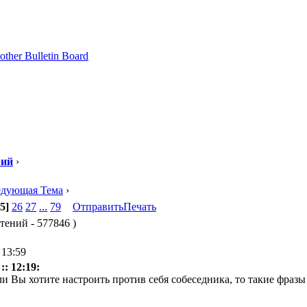
рий
›
едующая Тема
›
5]
26
27
...
79
Отправить
Печать
чтений - 577846 )
 13:59
:: 12:19:
сли Вы хотите настроить против себя собеседника, то такие фраз