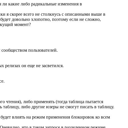
ся ли какие либо радикальные изменения в
ики я скорее всего не столкнусь с описанными выше в
 будет довольно хлопотно, поэтому если не сложно,
текущий момент?
 с сообществом пользователей.
х релизах он еще не засветился.
ce.
о чтения), либо применять (тогда таблица пытается
ь таблицу, либо другие юзеры не смогут писать в таблицу.
он будет влиять на режим применения блокировок ко всем
 Очевидно, что в таком запросе в разделенном режиме