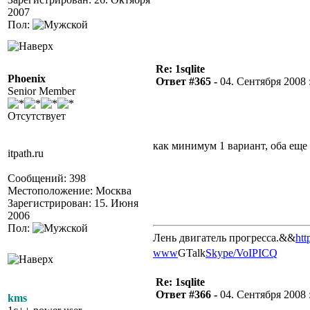
2007
Пол:
Re: 1sqlite
Phoenix
Ответ #365 -
04. Сентября 2008 :
Senior Member
Отсутствует
как минимум 1 вариант, оба еще
itpath.ru
Сообщений: 398
Местоположение: Москва
Зарегистрирован: 15. Июня
2006
Пол:
Лень двигатель прогресса.&&
htt
www
GTalk
Skype/VoIP
ICQ
Re: 1sqlite
Ответ #366 -
04. Сентября 2008 :
kms