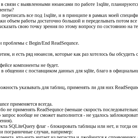
, в связи с выявленными нюансами по работе 1sqlite, планируют
ненты?
 переписать все под 1sqlite, и в принципе в рамках моей специф
таки объем работы достаточно большой и переделывать потом все
высказать свою точку зрения по этому вопросу по состоянию на 
и проблемы с Begin/End ReadSequnce.
этим, и есть ряд нюансов, которые как раз хотелось бы обсудить
фейсе компоненты не будет.
 общении с поставщиком данных для sqlite, благо в официальны
можность указывать для таблиц, применять ли для них ReadSequn
nce применяется всегда.
о не применять ReadSequnce (меньше скорость последовательног
о запрос вообще не сможет выполнится - не удалось заблокироват
ения).
екта SQLiteQuery флаг - блокировать таблицы или нет, и тогда 
ь и пограничные случаи, например:
мента, что-нить читает из регистра и джойнится к справочнику.