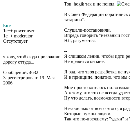
Тов. hogik так и не понял.
В Совет Федерации обратились 
татарина".
kms
Слушали-постановили.
1c++ power user
Впредь говорить "незваный гос
1c++ moderator
НЛ, разумеется.
Отсутствует
--
Я слишком ленив, чтобы идти ре
я хочу, чтоб сюда проложили
Не нравится он мне.
дорогу оттуда...
Я рад, что твоя разработка не ну
Сообщений: 4632
И в принципе, понятно, что мы 
Зарегистрирован: 19. Мая
2006
Мне просто хотелось по-возможн
А к тому, что это не всегда удае
Ну что делать, возможности вто
Независимо от всего этого, я рад
Которые нужны людям.
Так что по-прежнему: "удачи" и 