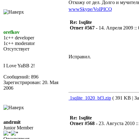
Отхожу от дел. Долго и мучител
www
Skype/VoIP
ICQ
Re: 1sqlite
Ответ #567 -
14. Апреля 2009 :: 
orefkov
1c++ developer
1c++ moderator
Отсутствует
Исправил.
I Love YaBB 2!
Сообщений: 896
Зарегистрирован: 20. Мая
2006
1sqlite_1020_bf3.zip
( 391 KB | За
Re: 1sqlite
andrmit
Ответ #568 -
23. Августа 2010 ::
Junior Member
Отсутствует