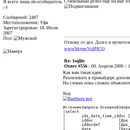
Стабильный релиз еще на шаг б
Я всего лишь als-особиратель
;-)
Сообщений: 2487
Местоположение: Уфа
Зарегистрирован: 18. Июля
2007
Пол:
Отхожу от дел. Долго и мучител
www
Skype/VoIP
ICQ
Re: 1sqlite
Ответ #556 -
09. Апреля 2009 :: 
Как вам такая идея:
Реализовать в провайдере допол
На словах пока сложно объяснит
Код
ИсточникЗапроса.ОсновнойЗапро
|select

|	idx_date_time_iddoc [Ключ],

|	iddoc 		[Док :Документ],

|	iddocdef	[Док_вид :ВидДокументаПредставление],

|	date		[ДатаДок :Дата],
