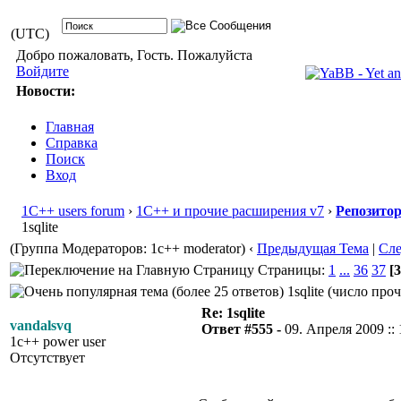
(UTC)
Добро пожаловать, Гость. Пожалуйста
Войдите
Новости:
Главная
Справка
Поиск
Вход
1С++ users forum
›
1С++ и прочие расширения v7
›
Репозито
1sqlite
(Группа Модераторов: 1c++ moderator)
‹
Предыдущая Тема
|
Сл
Страницы:
1
...
36
37
[3
1sqlite (число про
Re: 1sqlite
vandalsvq
Ответ #555 -
09. Апреля 2009 :: 
1c++ power user
Отсутствует