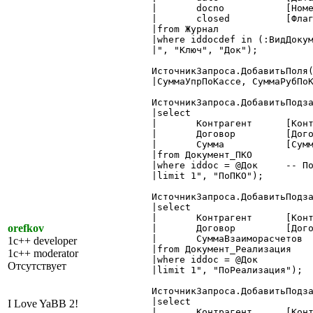
|	docno		[НомерДок],

|	closed		[Флаг]

|from Журнал

|where iddocdef in (:ВидДокум
|", "Ключ", "Док");

ИсточникЗапроса.ДобавитьПоля(
|СуммаУпрПоКассе, СуммаРубПоК
ИсточникЗапроса.ДобавитьПодза
|select

|	Контрагент	[Контрагент :Справочник.Контрагенты],

|	Договор		[Договор :Справочник.Договоры],

|	Сумма		[Сумма :Число.15.2]

|from Документ_ПКО

|where iddoc = @Док	-- Подставиться значение из поля Док строки основного запроса

|limit 1", "ПоПКО");

ИсточникЗапроса.ДобавитьПодза
|select

|	Контрагент	[Контрагент :Справочник.Контрагенты],

orefkov
|	Договор		[Договор :Справочник.Договоры],

|	СуммаВзаиморасчетов	[Сумма :Число.15.2]

1c++ developer
|from Документ_Реализация

1c++ moderator
|where iddoc = @Док

Отсутствует
|limit 1", "ПоРеализация");

ИсточникЗапроса.ДобавитьПодза
|select

I Love YaBB 2!
|	Контрагент	[Контрагент :Справочник.Контрагенты],
