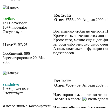
Re: 1sqlite
orefkov
Ответ #558 -
09. Апреля 2009 :: 
1c++ developer
1c++ moderator
Вот, именно чтобы не маятся в 
Отсутствует
Кроме того, значения этих доп-
Кроме того, можно еще и доп.фил
запроса либо геморно, либо оче
I Love YaBB 2!
А пользовательские функции пок
подзапросов.
Сообщений: 896
Зарегистрирован: 20. Мая
2006
Re: 1sqlite
vandalsvq
Ответ #559 -
09. Апреля 2009 :: 
1c++ power user
Отсутствует
Идея хорошая жаль только что о
Но это я о своем
Я всего лишь als-особиратель
И интерфейс который ты написал