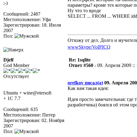
;-)
параметры? кроме тех которые п
Ну что то вроде
Сообщений: 2487
SELECT ... FROM ... WHERE iddo
Местоположение: Уфа
Зарегистрирован: 18. Июля
2007
Пол:
Отхожу от дел. Долго и мучител
www
Skype/VoIP
ICQ
Djelf
Re: 1sqlite
God Member
Ответ #560 -
09. Апреля 2009 :: 
Отсутствует
orefkov писал(а)
09. Апреля 2009
Как вам такая идея:
Ubuntu + wine@etersoft
+ 1C 7.7
Идея просто замечательная: где 
разработчика) боялся об этом пр
Сообщений: 635
Местоположение: Питер
Зарегистрирован: 02. Ноября
2007
Пол: