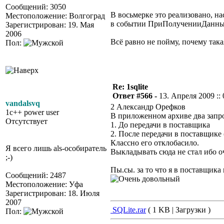
Сообщений: 3050
В восьмерке это реализовано, на
Местоположение: Волгоград
в событии ПриПолученииДанных 
Зарегистрирован: 19. Мая
2006
Всё равно не пойму, почему та
Пол:
Re: 1sqlite
Ответ #566 -
13. Апреля 2009 :: 
vandalsvq
2 Александр Орефков
1c++ power user
В приложенном архиве два запр
Отсутствует
1. До передачи в поставщика
2. После передачи в поставщике
Классно его отклобасило.
Я всего лишь als-особиратель
Выкладывать сюда не стал ибо о
;-)
Пы.сы. за то что я в поставщик
Сообщений: 2487
Местоположение: Уфа
Зарегистрирован: 18. Июля
2007
SQLite.rar
( 1 KB | Загрузки )
Пол: