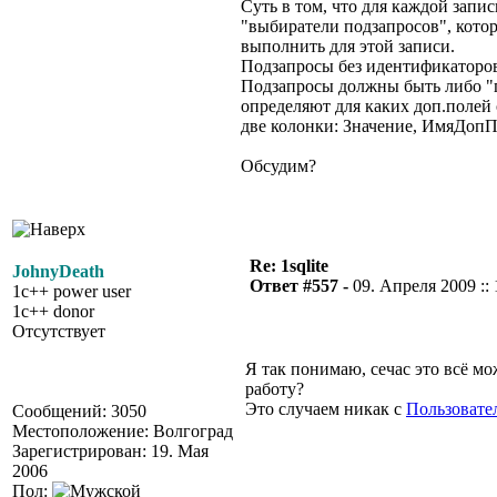
Суть в том, что для каждой запи
"выбиратели подзапросов", кото
выполнить для этой записи.
Подзапросы без идентификаторов
Подзапросы должны быть либо "г
определяют для каких доп.полей 
две колонки: Значение, ИмяДопП
Обсудим?
Re: 1sqlite
JohnyDeath
Ответ #557 -
09. Апреля 2009 :: 
1c++ power user
1c++ donor
Отсутствует
Я так понимаю, сечас это всё м
работу?
Это случаем никак с
Пользовате
Сообщений: 3050
Местоположение: Волгоград
Зарегистрирован: 19. Мая
2006
Пол: