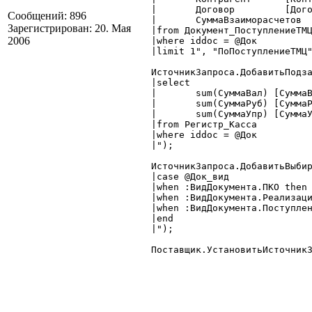
|	Договор		[Договор :Справочник.Договоры],

Сообщений: 896
|	СуммаВзаиморасчетов	[Сумма :Число.15.2]

Зарегистрирован: 20. Мая
|from Документ_ПоступлениеТМЦ
2006
|where iddoc = @Док

|limit 1", "ПоПоступлениеТМЦ"
ИсточникЗапроса.ДобавитьПодза
|select

|	sum(СуммаВал) [СуммаВалПоКассе :Число.15.2],

|	sum(СуммаРуб) [СуммаРубПоКассе :Число.15.2],

|	sum(СуммаУпр) [СуммаУпрПоКассе :Число.15.2]

|from Регистр_Касса

|where iddoc = @Док

|");

ИсточникЗапроса.ДобавитьВыбир
|case @Док_вид

|when :ВидДокумента.ПКО then 
|when :ВидДокумента.Реализаци
|when :ВидДокумента.Поступлен
|end

|");

Поставщик.УстановитьИсточникЗ