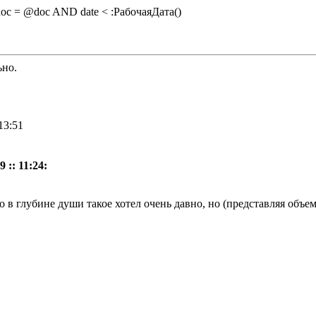
c = @doc AND date < :РабочаяДата()
ьно.
13:51
 :: 11:24:
то в глубине души такое хотел очень давно, но (представляя объем