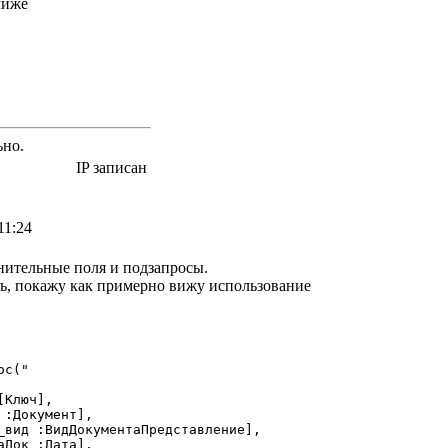
лиже
ьно.
IP записан
11:24
нительные поля и подзапросы.
ть, покажу как примерно вижу использование
с("
