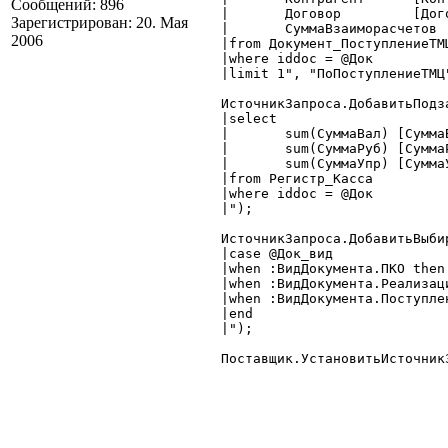
Сообщений: 896
|	Договор		[Договор :Справочник.Договоры],

Зарегистрирован: 20. Мая
|	СуммаВзаиморасчетов	[Сумма :Число.15.2]

2006
|from Документ_ПоступлениеТМЦ
|where iddoc = @Док

|limit 1", "ПоПоступлениеТМЦ"
ИсточникЗапроса.ДобавитьПодза
|select

|	sum(СуммаВал) [СуммаВалПоКассе :Число.15.2],

|	sum(СуммаРуб) [СуммаРубПоКассе :Число.15.2],

|	sum(СуммаУпр) [СуммаУпрПоКассе :Число.15.2]

|from Регистр_Касса

|where iddoc = @Док

|");

ИсточникЗапроса.ДобавитьВыби
|case @Док_вид

|when :ВидДокумента.ПКО then 
|when :ВидДокумента.Реализац
|when :ВидДокумента.Поступле
|end

|");

Поставщик.УстановитьИсточник