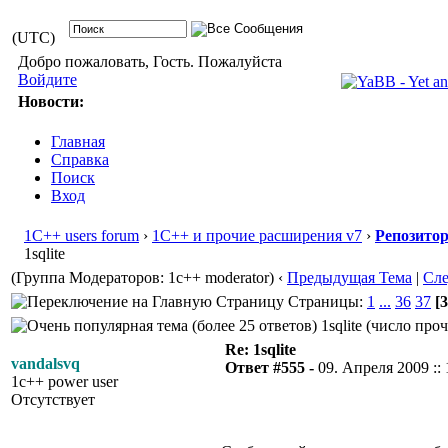
(UTC)
Добро пожаловать, Гость. Пожалуйста
Войдите
Новости:
Главная
Справка
Поиск
Вход
1С++ users forum
›
1С++ и прочие расширения v7
›
Репозито
1sqlite
(Группа Модераторов: 1c++ moderator)
‹
Предыдущая Тема
|
Сл
Страницы:
1
...
36
37
[3
1sqlite (число про
Re: 1sqlite
vandalsvq
Ответ #555 -
09. Апреля 2009 :: 
1c++ power user
Отсутствует