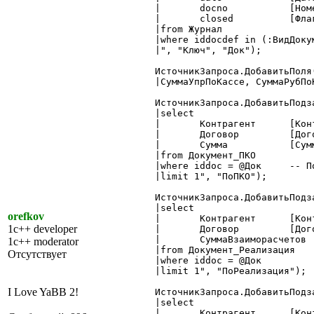
|	docno		[НомерДок],

|	closed		[Флаг]

|from Журнал

|where iddocdef in (:ВидДоку
|", "Ключ", "Док");

ИсточникЗапроса.ДобавитьПоля
|СуммаУпрПоКассе, СуммаРубПо
ИсточникЗапроса.ДобавитьПодза
|select

|	Контрагент	[Контрагент :Справочник.Контрагенты],

|	Договор		[Договор :Справочник.Договоры],

|	Сумма		[Сумма :Число.15.2]

|from Документ_ПКО

|where iddoc = @Док	-- Подставиться значение из поля Док строки основного запроса

|limit 1", "ПоПКО");

ИсточникЗапроса.ДобавитьПодза
|select

orefkov
|	Контрагент	[Контрагент :Справочник.Контрагенты],

1c++ developer
|	Договор		[Договор :Справочник.Договоры],

|	СуммаВзаиморасчетов	[Сумма :Число.15.2]

1c++ moderator
|from Документ_Реализация

Отсутствует
|where iddoc = @Док

|limit 1", "ПоРеализация");

I Love YaBB 2!
ИсточникЗапроса.ДобавитьПодза
|select

|	Контрагент	[Контрагент :Справочник.Контрагенты],
