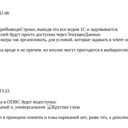
11:46
ПриВыводеСтроки, выводя это все кодом 1С и задумывается.
полей будут просто доступны через ТекущиеДанные.
ьтры так организовать, для условий, которые задавать в where 
а вроде и не причем, но вполне могут пригодится в выбирателя
13:22
на в ODBC будет недоступна.
о, универсальном
 в принципе понятен и пока нареканий нет, разве что, а дополн