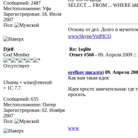
Сообщений: 2487
SELECT ... FROM ... WHERE iddo
Местоположение: Уфа
Зарегистрирован: 18. Июля
2007
Пол:
Отхожу от дел. Долго и мучител
www
Skype/VoIP
ICQ
Djelf
Re: 1sqlite
God Member
Ответ #560 -
09. Апреля 2009 :: 
Отсутствует
orefkov писал(а)
09. Апреля 2009
Как вам такая идея:
Ubuntu + wine@etersoft
+ 1C 7.7
Идея просто замечательная: где 
просить.
Сообщений: 635
Местоположение: Питер
Зарегистрирован: 02. Ноября
2007
Пол:
www