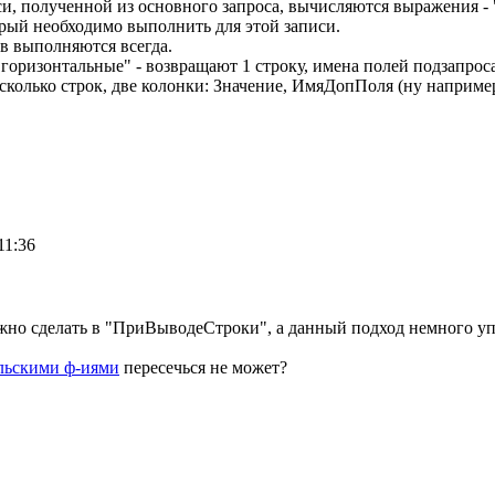
иси, полученной из основного запроса, вычисляются выражения 
рый необходимо выполнить для этой записи.
в выполняются всегда.
оризонтальные" - возвращают 1 строку, имена полей подзапроса
сколько строк, две колонки: Значение, ИмяДопПоля (ну например
11:36
ожно сделать в "ПриВыводеСтроки", а данный подход немного у
льскими ф-иями
пересечься не может?