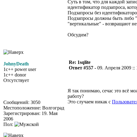
Суть в том, что для каждой зап
идентификатор подзапроса, кото
Подзапросы без идентификаторо
Подзапросы должны быть либо "г
"вертикальные" - возвращают не
Обсудим?
Re: 1sqlite
JohnyDeath
Ответ #557 -
09. Апреля 2009 :: 
1c++ power user
1c++ donor
Отсутствует
Я так понимаю, сечас это всё м
работу?
Это случаем никак с
Пользовате
Сообщений: 3050
Местоположение: Волгоград
Зарегистрирован: 19. Мая
2006
Пол: