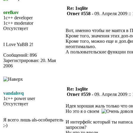
Re: 1sqlite
orefkov
Ответ #558 -
09. Апреля 2009 :: 
1c++ developer
1c++ moderator
Отсутствует
Вот, именно чтобы не маятся в 
Кроме того, значения этих доп-
Кроме того, можно еще и доп.фил
I Love YaBB 2!
неоптимально.
А пользовательские функции пок
Сообщений: 896
Зарегистрирован: 20. Мая
2006
Re: 1sqlite
vandalsvq
Ответ #559 -
09. Апреля 2009 :: 
1c++ power user
Отсутствует
Идея хорошая жаль только что о
Но это я о своем
Я всего лишь als-особиратель
И интерфейс который ты написал
;-)
запросом?
Ну что то вроде