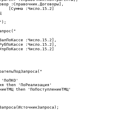


);

прос("

рательПодЗапроса("

'ПоПКО'

ия then 'ПоРеализация'

ниеТМЦ then 'ПоПоступлениеТМЦ'

Запроса(ИсточникЗапроса);
