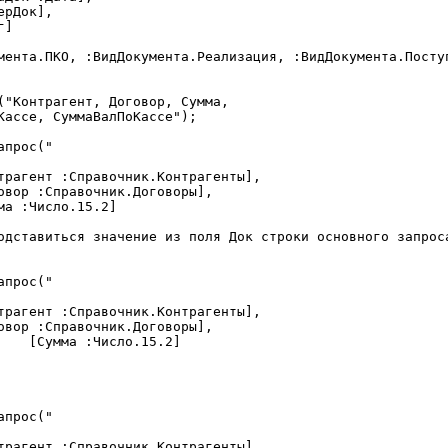
мента.ПКО, :ВидДокумента.Реализация, :ВидДокумента.Поступ
("Контрагент, Договор, Сумма,

Кассе, СуммаВалПоКассе");

прос("

прос("

прос("
