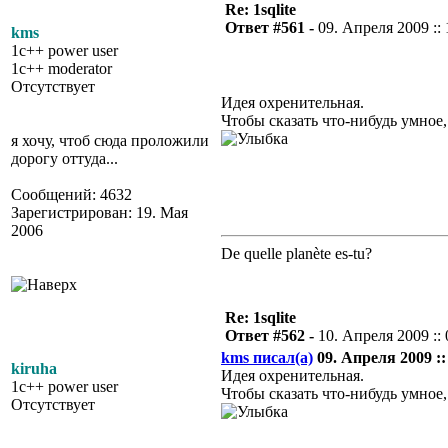
Re: 1sqlite
Ответ #561 -
09. Апреля 2009 :: 
kms
1c++ power user
1c++ moderator
Отсутствует
Идея охренительная.
Чтобы сказать что-нибудь умное
я хочу, чтоб сюда проложили
дорогу оттуда...
Сообщений: 4632
Зарегистрирован: 19. Мая
2006
De quelle planète es-tu?
Re: 1sqlite
Ответ #562 -
10. Апреля 2009 :: 
kms писал(а)
09. Апреля 2009 ::
kiruha
Идея охренительная.
1c++ power user
Чтобы сказать что-нибудь умное
Отсутствует