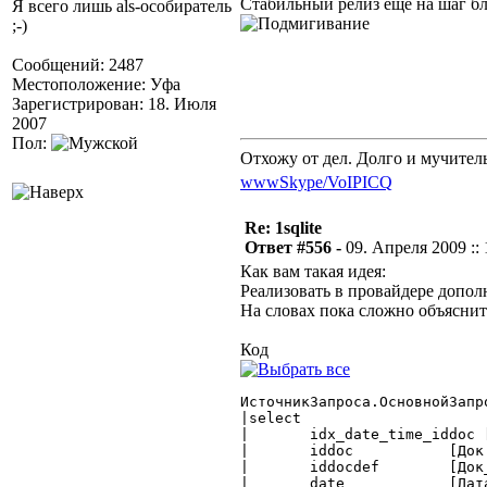
Стабильный релиз еще на шаг б
Я всего лишь als-особиратель
;-)
Сообщений: 2487
Местоположение: Уфа
Зарегистрирован: 18. Июля
2007
Пол:
Отхожу от дел. Долго и мучител
www
Skype/VoIP
ICQ
Re: 1sqlite
Ответ #556 -
09. Апреля 2009 :: 
Как вам такая идея:
Реализовать в провайдере допол
На словах пока сложно объясни
Код
ИсточникЗапроса.ОсновнойЗапро
|select

|	idx_date_time_iddoc [Ключ],

|	iddoc 		[Док :Документ],

|	iddocdef	[Док_вид :ВидДокументаПредставление],

|	date		[ДатаДок :Дата],
