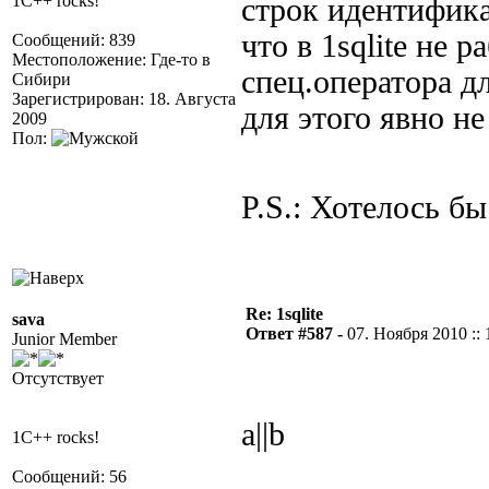
1C++ rocks!
строк идентифика
что в 1sqlite не р
Сообщений: 839
Местоположение: Где-то в
спец.оператора дл
Сибири
Зарегистрирован: 18. Августа
для этого явно не
2009
Пол:
P.S.: Хотелось бы
Re: 1sqlite
sava
Ответ #587 -
07. Ноября 2010 :: 
Junior Member
Отсутствует
a||b
1C++ rocks!
Сообщений: 56