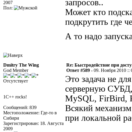
запросов..
2007
Пол:
Может кто подска
подкрутить где ч
А то надо запуска
Dmitry The Wing
Re: Быстродействие при досту
God Member
Ответ #589 -
09. Ноября 2010 :: 
Это задача не дл
Отсутствует
серверную СУБД, 
MySQL, FirBird, 
1C++ rocks!
Всякий механизм 
Сообщений: 839
Местоположение: Где-то в
при локальной ра
Сибири
Зарегистрирован: 18. Августа
2009