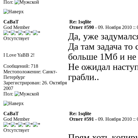
Пол:
CaBaT
Re: 1sqlite
God Member
Ответ #590 -
09. Ноября 2010 :: 
Да, уже задумался
Отсутствует
Да там задача то
больше 1Мб и не 
I Love YaBB 2!
Не ожидал наступ
Сообщений: 718
Местоположение: Санкт-
грабли..
Петербург
Зарегистрирован: 26. Октября
2007
Пол:
CaBaT
Re: 1sqlite
God Member
Ответ #591 -
09. Ноября 2010 :: 
Отсутствует
Прям хоть копир