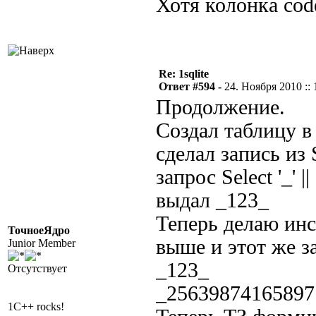
Хотя колонка cod
Re: 1sqlite
Ответ #594 -
24. Ноября 2010 :: 
Продолжение.
Создал таблицу в
сделал запись из
запрос Select '_' |
выдал _123_
Теперь делаю инс
ТочноеЯдро
выше и этот же з
Junior Member
_123_
Отсутствует
_25639874165897
1C++ rocks!