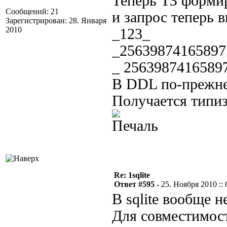
Теперь ТЗ формир
Сообщений: 21
и запрос теперь 
Зарегистрирован: 28. Января
2010
_123_
_25639874165897
_ 2563987416589
В DDL по-прежне
Получается типи
Re: 1sqlite
Ответ #595 -
25. Ноября 2010 :: 
В sqlite вообще н
Для совместимос