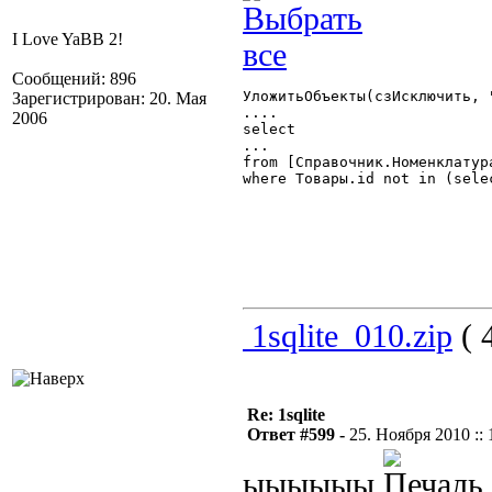
I Love YaBB 2!
Сообщений: 896
УложитьОбъекты(сзИсключить, 
Зарегистрирован: 20. Мая
....

2006
select

...

from [Справочник.Номенклатура
where Товары.id not in (sele
1sqlite_010.zip
( 
Re: 1sqlite
Ответ #599 -
25. Ноября 2010 :: 
ыыыыыы