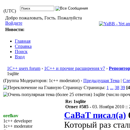
(UTC)
Добро пожаловать, Гость. Пожалуйста
Войдите
Новости:
Главная
Справка
Поиск
Вход
1С++ users forum
›
1С++ и прочие расширения v7
›
Репозито
1sqlite
(Группа Модераторов: 1c++ moderator)
‹
Предыдущая Тема
|
Сл
Страницы:
1
...
38
39
[4
1sqlite (число про
Re: 1sqlite
Ответ #585 -
03. Ноября 2010 :: 
CaBaT писал(а)
0
orefkov
1c++ developer
Который раз стал
1c++ moderator