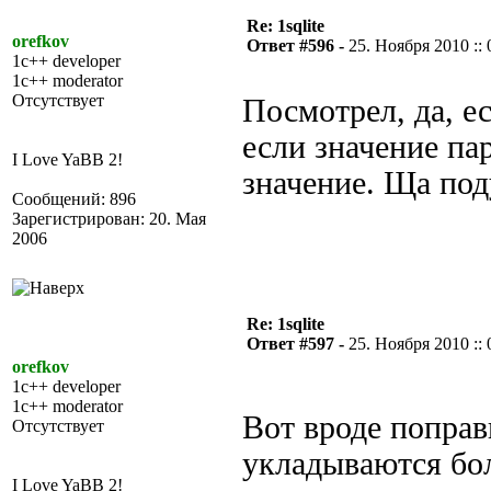
Re: 1sqlite
orefkov
Ответ #596 -
25. Ноября 2010 :: 
1c++ developer
1c++ moderator
Отсутствует
Посмотрел, да, ес
если значение пар
I Love YaBB 2!
значение. Ща под
Сообщений: 896
Зарегистрирован: 20. Мая
2006
Re: 1sqlite
Ответ #597 -
25. Ноября 2010 :: 
orefkov
1c++ developer
1c++ moderator
Вот вроде поправ
Отсутствует
укладываются бо
I Love YaBB 2!