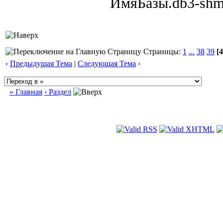
ИмяБазы.db3-shm
Страницы:
1
...
38
39
[4
‹
Предыдущая Тема
|
Следующая Тема
›
« Главная
‹ Раздел