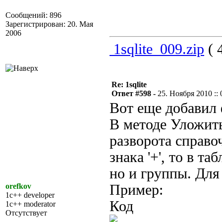
Сообщений: 896
Зарегистрирован: 20. Мая
2006
1sqlite_009.zip
( 
Re: 1sqlite
Ответ #598 -
25. Ноября 2010 :: 
Вот еще добавил 
В методе Уложить
разворота справо
знака '+', то в т
но и группы. Для 
orefkov
Пример:
1c++ developer
Код
1c++ moderator
Отсутствует