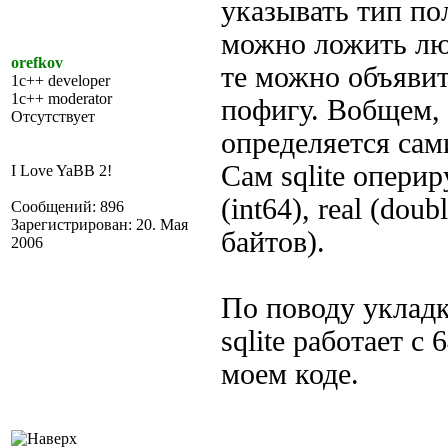
указывать тип по
можно ложить лю
orefkov
те можно объявить
1c++ developer
1c++ moderator
пофигу. Вобщем, 
Отсутствует
определяется сам
Сам sqlite оперир
I Love YaBB 2!
(int64), real (doub
Сообщений: 896
Зарегистрирован: 20. Мая
байтов).
2006
По поводу укладк
sqlite работает с
моем коде.