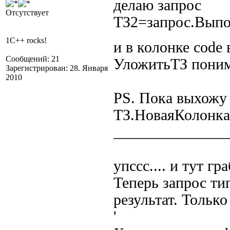
делаю запрос
Отсутствует
ТЗ2=запрос.Выпол
1C++ rocks!
и в колонке cod
Сообщений: 21
УложитьТЗ поним
Зарегистрирован: 28. Января
2010
PS. Пока выхожу 
ТЗ.НоваяКолонка(
_______________
упссс.... и тут гр
Теперь запрос тип
результат. Тол
'