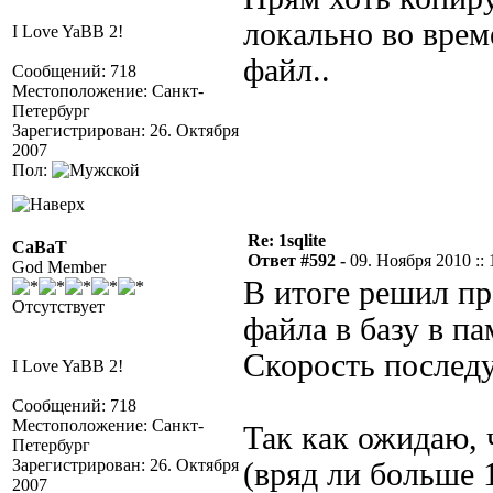
локально во вре
I Love YaBB 2!
файл..
Сообщений: 718
Местоположение: Санкт-
Петербург
Зарегистрирован: 26. Октября
2007
Пол:
Re: 1sqlite
CaBaT
Ответ #592 -
09. Ноября 2010 :: 
God Member
В итоге решил пр
Отсутствует
файла в базу в п
Скорость послед
I Love YaBB 2!
Сообщений: 718
Местоположение: Санкт-
Так как ожидаю, 
Петербург
Зарегистрирован: 26. Октября
(вряд ли больше 
2007