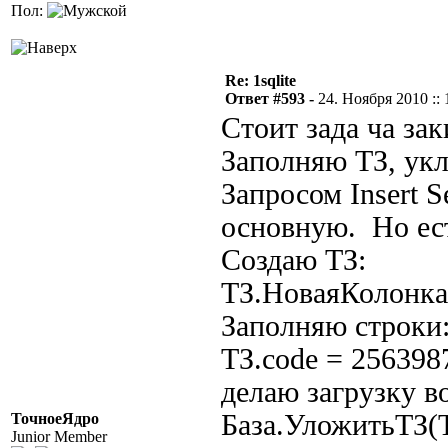
Пол:
Re: 1sqlite
Ответ #593 -
24. Ноября 2010 :: 
Стоит зада ча зак
Заполняю ТЗ, ук
Запросом Insert 
основную. Но ес
Создаю ТЗ:
ТЗ.НоваяКолонка(
Заполняю строки
ТЗ.code = 256398
делаю загрузку в
База.УложитьТЗ(Т
ТочноеЯдро
Junior Member