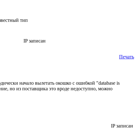
звестный тип
IP записан
Печать
дически начало вылетать окошко с ошибкой "database is
ие, но из поставщика это вроде недоступно, можно
IP записан