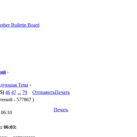
рий
›
едующая Тема
›
5]
46
47
...
79
Отправить
Печать
чтений - 577867 )
Печать
 06:10
: 06:03: