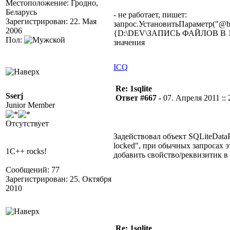
Местоположение: Гродно,
Беларусь
- не работает, пишет:
Зарегистрирован: 22. Мая
запрос.УстановитьПараметр("@b
2006
{D:\DEV\ЗАПИСЬ ФАЙЛОВ В 1SQL
Пол:
значения
ICQ
Re: 1sqlite
Sserj
Ответ #667 -
07. Апреля 2011 :: 
Junior Member
Отсутствует
Задействовал объект SQLiteDataP
locked", при обычных запросах 
1C++ rocks!
добавить свойство/реквизитик в 
Сообщений: 77
Зарегистрирован: 25. Октября
2010
Re: 1sqlite