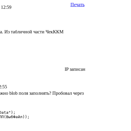
Печать
 12:59
ка. Из табличной части ЧекККМ
IP записан
2:55
но blob поля заполнять? Пробовал через
ata");

П(ВыбФайл));
