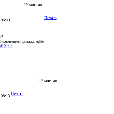
IP записан
Печать
 06:43
я?
обновлением движка sqlite
aBB.pl?
IP записан
Печать
 08:13