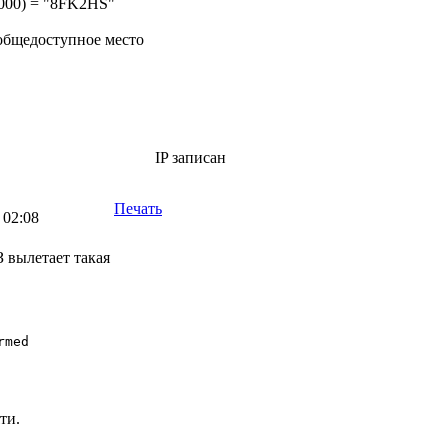
10000) = "8FK2HS"
 общедоступное место
IP записан
Печать
 02:08
 вылетает такая
med

ти.