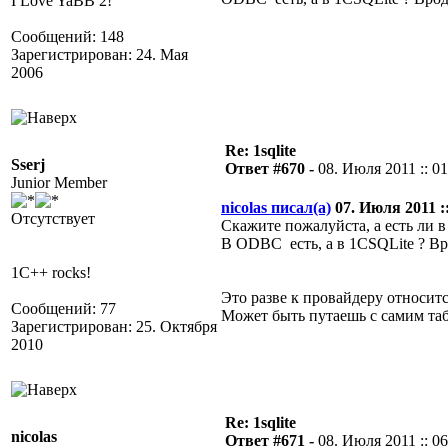
I Love YaBB 2!
Сообщений: 148
Зарегистрирован: 24. Мая
2006
Re: 1sqlite
Sserj
Ответ #670 -
08. Июля 2011 :: 01
Junior Member
nicolas писал(а)
07. Июля 2011 ::
Отсутствует
Скажите пожалуйста, а есть ли 
В ODBC есть, а в 1CSQLite ? Вр
1C++ rocks!
Это разве к провайдеру относит
Сообщений: 77
Может быть путаешь с самим та
Зарегистрирован: 25. Октября
2010
Re: 1sqlite
nicolas
Ответ #671 -
08. Июля 2011 :: 06