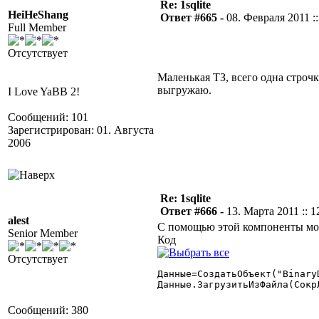
Re: 1sqlite
HeiHeShang
Ответ #665 -
08. Февраля 2011 ::
Full Member
Отсутствует
Маленькая ТЗ, всего одна строч
выгружаю.
I Love YaBB 2!
Сообщений: 101
Зарегистрирован: 01. Августа
2006
Re: 1sqlite
Ответ #666 -
13. Марта 2011 :: 1
alest
С помощью этой компоненты мож
Senior Member
Код
Отсутствует
Данные=СоздатьОбъект("BinaryD
Данные.ЗагрузитьИзФайла(СокрЛ
Сообщений: 380