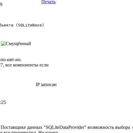
Печать
59
бъекта (SQLiteBase) 

?
-по-нят-но.
027, все компоненты если
IP записан
:25
в Поставщике данных "SQLiteDataProvider" возможность выбора с
е все прошерстил. Не нашел...