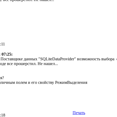
:11
 07:25:
в Поставщике данных "SQLiteDataProvider" возможность выбора с
оде все прошерстил. Не нашел...
ся?
бличным полем и его свойству РежимВыделения
Печать
:18