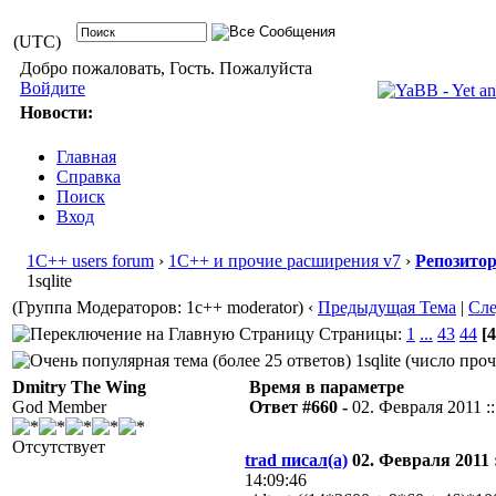
(UTC)
Добро пожаловать, Гость. Пожалуйста
Войдите
Новости:
Главная
Справка
Поиск
Вход
1С++ users forum
›
1С++ и прочие расширения v7
›
Репозито
1sqlite
(Группа Модераторов: 1c++ moderator)
‹
Предыдущая Тема
|
Сл
Страницы:
1
...
43
44
[4
1sqlite (число про
Dmitry The Wing
Время в параметре
God Member
Ответ #660 -
02. Февраля 2011 ::
Отсутствует
trad писал(а)
02. Февраля 2011 :
14:09:46