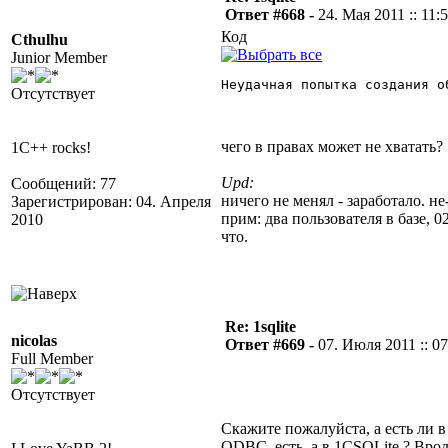
Ответ #668 -
24. Мая 2011 :: 11:
Код
Cthulhu
Junior Member
Неудачная попытка создания о
Отсутствует
чего в правах может не хватать
1C++ rocks!
Upd:
Сообщений: 77
ничего не менял - заработало. не
Зарегистрирован: 04. Апреля
прим: два пользователя в базе, 
2010
что.
Re: 1sqlite
nicolas
Ответ #669 -
07. Июля 2011 :: 07
Full Member
Отсутствует
Скажите пожалуйста, а есть ли 
ODBC есть, а в 1CSQLite ? Врод