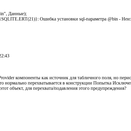
in", Данные);
ITE.ERT(21)}: Ошибка установки sql-параметра @bin - Неи
22:43
rovider компоненты как источник для табличного поля, но перио
это нормально перехватывается в конструкции Попытка Исключен
этот объект, для перехвата/подавления этого предупреждения?