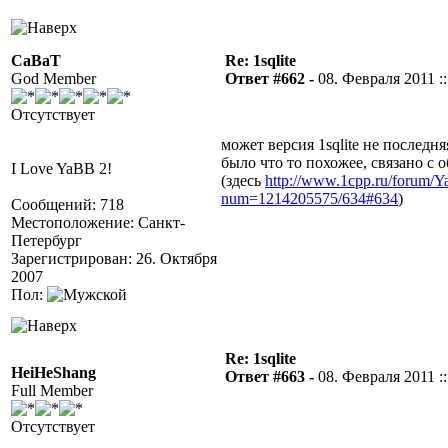
CaBaT
Re: 1sqlite
God Member
Ответ #662 -
08. Февраля 2011 ::
Отсутствует
может версия 1sqlite не последня
было что то похожее, связано с 
I Love YaBB 2!
(здесь
http://www.1cpp.ru/forum/Y
num=1214205575/634#634
)
Сообщений: 718
Местоположение: Санкт-
Петербург
Зарегистрирован: 26. Октября
2007
Пол:
Re: 1sqlite
HeiHeShang
Ответ #663 -
08. Февраля 2011 ::
Full Member
Отсутствует