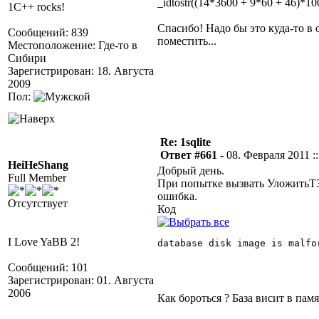
_idtostr((14*3600 + 9*60 + 46)*
1C++ rocks!
Спасибо! Надо бы это куда-то в
Сообщений: 839
поместить...
Местоположение: Где-то в
Сибири
Зарегистрирован: 18. Августа
2009
Пол:
Re: 1sqlite
Ответ #661 -
08. Февраля 2011 ::
HeiHeShang
Добрый день.
Full Member
При попытке вызвать УложитьТЗ
ошибка.
Отсутствует
Код
I Love YaBB 2!
database disk image is malfor
Сообщений: 101
Зарегистрирован: 01. Августа
2006
Как бороться ? База висит в памя