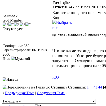
Re: 1sqlite
Ответ #674 -
22. Июля 2011 :: 05
Единственное, что пока могу
Salimbek
Код
God Member
Отсутствует
БД.УложитьОбъекты(СписокТова
Сообщений: 862
Зарегистрирован: 06. Июня
Что же касается индекса, то 
2006
непонятно - "быстрее будет 
Пол:
запустить в Отладчике замер
оптимизации запроса на 0,0
ICQ
Страницы:
1
...
43
44
[4
‹
Предыдущая Тема
|
Следующая Тема
›