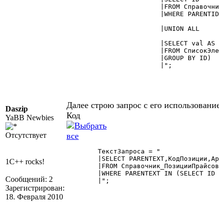
			|FROM Справочник_Контрагенты

			|WHERE PARENTID IN (SELECT VAL FROM СписокГрупп) AND ISFOLDER = 2

			|UNION ALL

			|SELECT val AS ID

			|FROM СписокЭлементов)  

			|GROUP BY ID)

			|";

Далее строю запрос с его использовани
Daszip
Код
YaBB Newbies
Отсутствует
	ТекстЗапроса = "

	|SELECT PARENTEXT,КодПозиции,Артикул,ШК,НаименованиеПозиции,Цена,ДатаПоявления,Статус [Статус :Перечисление.СтатусыПозицийПрайса],КодСопоставленногоТовара

1C++ rocks!
	|FROM Справочник_ПозицииПрайсов

	|WHERE PARENTEXT IN (SELECT ID FROM Поставщики)"

Сообщений: 2
	|";              

Зарегистрирован:
18. Февраля 2010