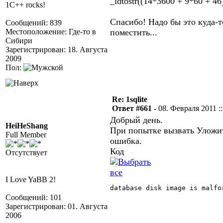
_idtostr((14*3600 + 9*60 + 4
1C++ rocks!
Спасибо! Надо бы это куда-
Сообщений: 839
Местоположение: Где-то в
поместить...
Сибири
Зарегистрирован: 18. Августа
2009
Пол:
Re: 1sqlite
Ответ #661 -
08. Февраля 2011 ::
Добрый день.
HeiHeShang
При попытке вызвать Уложит
Full Member
ошибка.
Код
Отсутствует
I Love YaBB 2!
database disk image is malfor
Сообщений: 101
Зарегистрирован: 01. Августа
2006