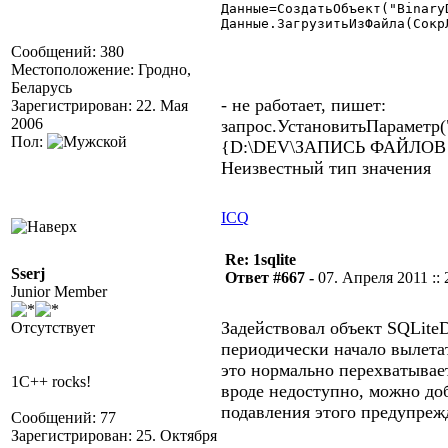
Данные=СоздатьОбъект("BinaryD
Данные.ЗагрузитьИзФайла(СокрЛ
Сообщений: 380
Местоположение: Гродно,
Беларусь
- не работает, пишет:
Зарегистрирован: 22. Мая
2006
запрос.УстановитьПараметр(
Пол:
{D:\DEV\ЗАПИСЬ ФАЙЛОВ В 
Неизвестный тип значения
ICQ
Re: 1sqlite
Sserj
Ответ #667 -
07. Апреля 2011 :: 
Junior Member
Задействовал объект SQLiteD
Отсутствует
периодически начало вылетат
это нормально перехватывае
1C++ rocks!
вроде недоступно, можно доб
подавления этого предупреж
Сообщений: 77
Зарегистрирован: 25. Октября