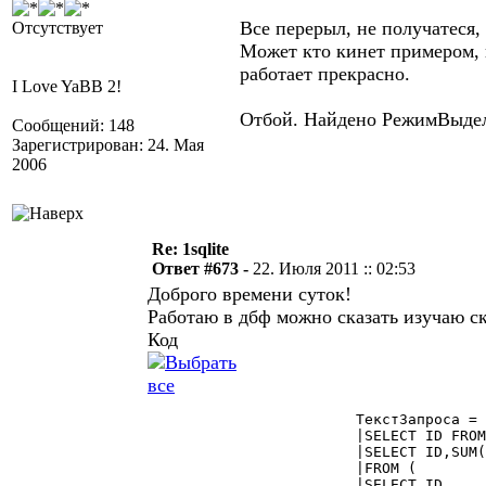
Все перерыл, не получатеся,
Отсутствует
Может кто кинет примером, 
работает прекрасно.
I Love YaBB 2!
Отбой. Найдено РежимВыдел
Сообщений: 148
Зарегистрирован: 24. Мая
2006
Re: 1sqlite
Ответ #673 -
22. Июля 2011 :: 02:53
Доброго времени суток!
Работаю в дбф можно сказать изучаю с
Код
			ТекстЗапроса = "CREATE TEMP TABLE Поставщики AS  

			|SELECT ID FROM (    

			|SELECT ID,SUM(1)      

			|FROM (

			|SELECT ID
