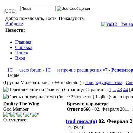
(UTC)
Добро пожаловать, Гость. Пожалуйста
Войдите
Новости:
Главная
Справка
Поиск
Вход
1С++ users forum
›
1С++ и прочие расширения v7
›
Репозито
1sqlite
(Группа Модераторов: 1c++ moderator)
‹
Предыдущая Тема
|
Сл
Страницы:
1
...
43
44
[4
1sqlite (число про
Dmitry The Wing
Время в параметре
God Member
Ответ #660 -
02. Февраля 2011 ::
Отсутствует
trad писал(а)
02. Февраля 20
14:09:46