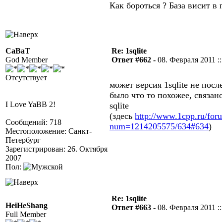
Как бороться ? База висит в 
CaBaT
Re: 1sqlite
God Member
Ответ #662 -
08. Февраля 2011 ::
Отсутствует
может версия 1sqlite не посл
было что то похожее, связа
I Love YaBB 2!
sqlite
(здесь
http://www.1cpp.ru/fo
Сообщений: 718
num=1214205575/634#634
)
Местоположение: Санкт-
Петербург
Зарегистрирован: 26. Октября
2007
Пол:
Re: 1sqlite
HeiHeShang
Ответ #663 -
08. Февраля 2011 ::
Full Member