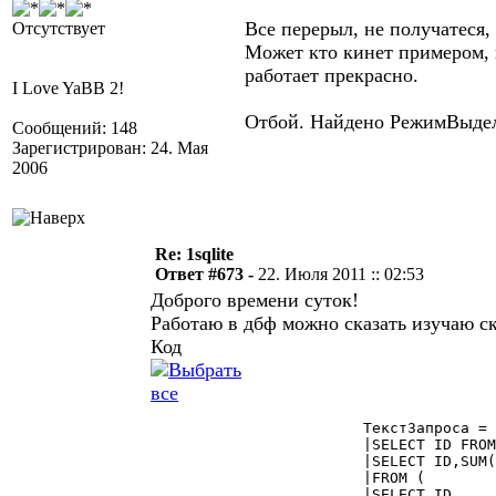
Все перерыл, не получатеся,
Отсутствует
Может кто кинет примером, 
работает прекрасно.
I Love YaBB 2!
Отбой. Найдено РежимВыдел
Сообщений: 148
Зарегистрирован: 24. Мая
2006
Re: 1sqlite
Ответ #673 -
22. Июля 2011 :: 02:53
Доброго времени суток!
Работаю в дбф можно сказать изучаю с
Код
			ТекстЗапроса = "CREATE TEMP TABLE Поставщики AS  

			|SELECT ID FROM (    

			|SELECT ID,SUM(1)      

			|FROM (

			|SELECT ID
