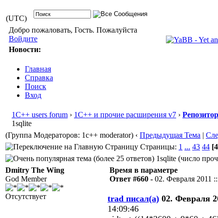
(UTC)
Добро пожаловать, Гость. Пожалуйста
Войдите
Новости:
Главная
Справка
Поиск
Вход
1С++ users forum
›
1С++ и прочие расширения v7
›
Репозито
1sqlite
(Группа Модераторов: 1c++ moderator)
‹
Предыдущая Тема
|
Сл
Страницы:
1
...
43
44
[4
1sqlite (число про
Dmitry The Wing
Время в параметре
God Member
Ответ #660 -
02. Февраля 2011 ::
Отсутствует
trad писал(а)
02. Февраля 20
14:09:46