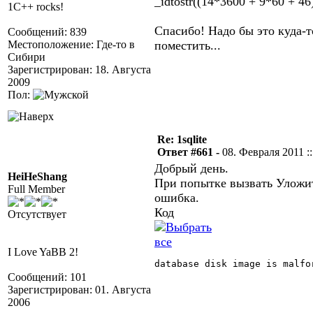
_idtostr((14*3600 + 9*60 + 4
1C++ rocks!
Спасибо! Надо бы это куда-
Сообщений: 839
Местоположение: Где-то в
поместить...
Сибири
Зарегистрирован: 18. Августа
2009
Пол:
Re: 1sqlite
Ответ #661 -
08. Февраля 2011 ::
Добрый день.
HeiHeShang
При попытке вызвать Уложит
Full Member
ошибка.
Код
Отсутствует
I Love YaBB 2!
database disk image is malfor
Сообщений: 101
Зарегистрирован: 01. Августа
2006