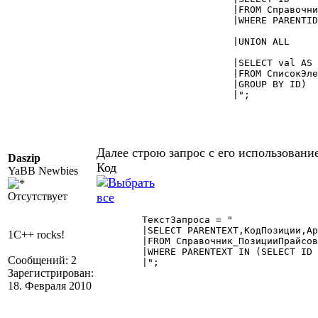
			|FROM Справочник_Контрагенты

			|WHERE PARENTID IN (SELECT VAL FROM СписокГрупп) AND ISFOLDER = 2

			|UNION ALL

			|SELECT val AS ID

			|FROM СписокЭлементов)  

			|GROUP BY ID)

			|";

Далее строю запрос с его использовани
Daszip
Код
YaBB Newbies
Отсутствует
	ТекстЗапроса = "

	|SELECT PARENTEXT,КодПозиции,Артикул,ШК,НаименованиеПозиции,Цена,ДатаПоявления,Статус [Статус :Перечисление.СтатусыПозицийПрайса],КодСопоставленногоТовара

1C++ rocks!
	|FROM Справочник_ПозицииПрайсов

	|WHERE PARENTEXT IN (SELECT ID FROM Поставщики)"

Сообщений: 2
	|";              

Зарегистрирован:
18. Февраля 2010