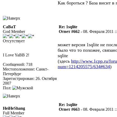
Как бороться ? База висит в 
CaBaT
Re: 1sqlite
God Member
Ответ #662 -
08. Февраля 2011 ::
Отсутствует
может версия 1sqlite не посл
было что то похожее, связа
I Love YaBB 2!
sqlite
(здесь
http://www.1cpp.ru/fo
Сообщений: 718
num=1214205575/634#634
)
Местоположение: Санкт-
Петербург
Зарегистрирован: 26. Октября
2007
Пол:
Re: 1sqlite
HeiHeShang
Ответ #663 -
08. Февраля 2011 ::
Full Member