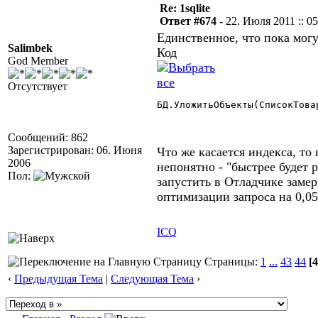
Re: 1sqlite
Ответ #674 -
22. Июля 2011 :: 05
Единственное, что пока могу
Salimbek
Код
God Member
Отсутствует
БД.УложитьОбъекты(СписокТова
Сообщений: 862
Зарегистрирован: 06. Июня
Что же касается индекса, то 
2006
непонятно - "быстрее будет 
Пол:
запустить в Отладчике замер
оптимизации запроса на 0,0
ICQ
Страницы:
1
...
43
44
[4
‹
Предыдущая Тема
|
Следующая Тема
›