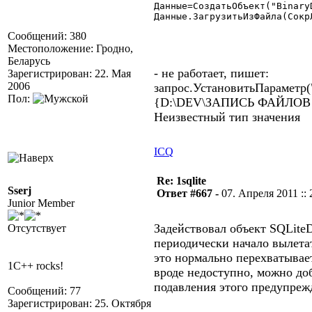
Данные=СоздатьОбъект("BinaryD
Данные.ЗагрузитьИзФайла(СокрЛ
Сообщений: 380
Местоположение: Гродно,
Беларусь
- не работает, пишет:
Зарегистрирован: 22. Мая
2006
запрос.УстановитьПараметр(
Пол:
{D:\DEV\ЗАПИСЬ ФАЙЛОВ В 
Неизвестный тип значения
ICQ
Re: 1sqlite
Sserj
Ответ #667 -
07. Апреля 2011 :: 
Junior Member
Задействовал объект SQLiteD
Отсутствует
периодически начало вылетат
это нормально перехватывае
1C++ rocks!
вроде недоступно, можно доб
подавления этого предупреж
Сообщений: 77
Зарегистрирован: 25. Октября