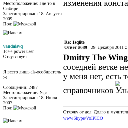
изменения конст
Местоположение: Где-то в
Сибири
Зарегистрирован: 18. Августа
2009
Пол:
Re: 1sqlite
vandalsvq
Ответ #689 -
29. Декабря 2011 ::
1c++ power user
Dmitry The Wing
Отсутствует
соседней ветке н
Я всего лишь als-особиратель
у меня нет, есть 
;-)
Сообщений: 2487
справочников
Местоположение: Уфа
Зарегистрирован: 18. Июля
2007
Пол:
Отхожу от дел. Долго и мучител
www
Skype/VoIP
ICQ