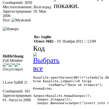
Сообщений: 3050
покажи.
Местоположение: Волгоград
Зарегистрирован: 19. Мая
2006
Пол:
Re: 1sqlite
Ответ #682 -
19. Ноября 2011 :: 12:09
Код
HeiHeShang
Full Member
Отсутствует
базаlite.open(КаталогИБ()+"\stmobile.db
Если базаlite.isOpen()=0 Тогда

I Love YaBB 2!
	Сообщить("База не открыта");

КонецЕсли;

Сообщений: 101
Зарегистрирован:
Запрос=базаlite.НовыйЗапрос();

  Запрос.Отладка(1);

01. Августа 2006
  Запрос.ВыполнитьЗапрос("insert into r