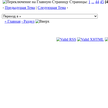
Страницы:
1
...
44
45
[4
‹
Предыдущая Тема
|
Следующая Тема
›
« Главная
‹ Раздел