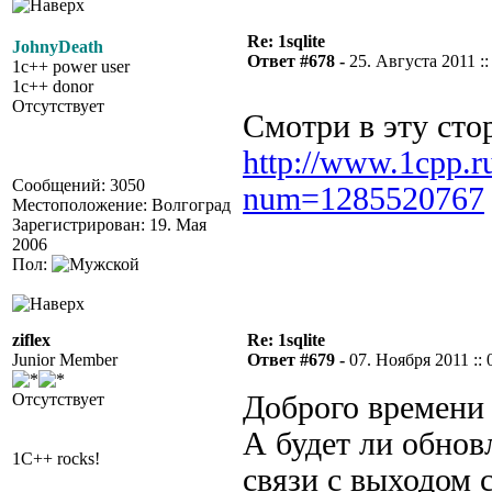
Re: 1sqlite
JohnyDeath
Ответ #678 -
25. Августа 2011 ::
1c++ power user
1c++ donor
Отсутствует
Смотри в эту сто
http://www.1cpp.r
Сообщений: 3050
num=1285520767
Местоположение: Волгоград
Зарегистрирован: 19. Мая
2006
Пол:
ziflex
Re: 1sqlite
Junior Member
Ответ #679 -
07. Ноября 2011 :: 
Отсутствует
Доброго времени 
А будет ли обнов
1C++ rocks!
связи с выходом 