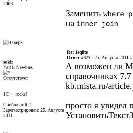
2006
Заменить
where p
на
inner join
Re: 1sqlite
Ответ #677 -
25. Августа 2011 ::
sokir
А возможен ли М
YaBB Newbies
справочниках 7.7 
Отсутствует
kb.mista.ru/articl
1C++ rocks!
просто я увидел 
Сообщений: 1
Зарегистрирован: 25. Августа
УстановитьТекстЗ
2011