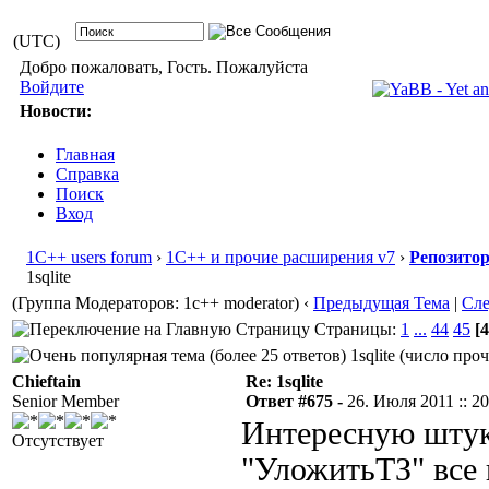
(UTC)
Добро пожаловать, Гость. Пожалуйста
Войдите
Новости:
Главная
Справка
Поиск
Вход
1С++ users forum
›
1С++ и прочие расширения v7
›
Репозито
1sqlite
(Группа Модераторов: 1c++ moderator)
‹
Предыдущая Тема
|
Сл
Страницы:
1
...
44
45
[4
1sqlite (число про
Chieftain
Re: 1sqlite
Senior Member
Ответ #675 -
26. Июля 2011 :: 20
Интересную штук
Отсутствует
"УложитьТЗ" все к