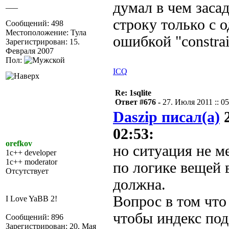
думал в чем засад
___
строку только с 
Сообщений: 498
Местоположение: Тула
ошибкой "constrai
Зарегистрирован: 15.
Февраля 2007
Пол:
ICQ
Re: 1sqlite
Ответ #676 -
27. Июля 2011 :: 05
Daszip писал(а)
2
02:53:
orefkov
но ситуация не ме
1c++ developer
1c++ moderator
по логике вещей 
Отсутствует
должна.
Вопрос в том что
I Love YaBB 2!
чтобы индекс под
Сообщений: 896
Зарегистрирован: 20. Мая