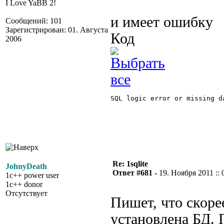
I Love YaBB 2!
и имеет ошибку
Сообщений: 101
Зарегистрирован: 01. Августа
Код
2006
SQL logic error or missing da
Re: 1sqlite
JohnyDeath
Ответ #681 -
19. Ноября 2011 :: 
1c++ power user
1c++ donor
Отсутствует
Пишет, что скорее
установлена БД. 