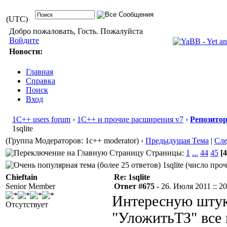
(UTC)
Добро пожаловать, Гость. Пожалуйста
Войдите
Новости:
Главная
Справка
Поиск
Вход
1С++ users forum
›
1С++ и прочие расширения v7
›
Репозито
1sqlite
(Группа Модераторов: 1c++ moderator)
‹
Предыдущая Тема
|
Сл
Страницы:
1
...
44
45
[4
1sqlite (число про
Chieftain
Re: 1sqlite
Senior Member
Ответ #675 -
26. Июля 2011 :: 20
Интересную штук
Отсутствует
"УложитьТЗ" все к