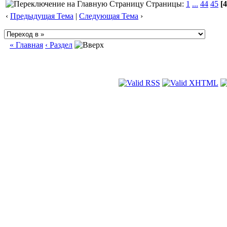
Страницы:
1
...
44
45
[4
‹
Предыдущая Тема
|
Следующая Тема
›
« Главная
‹ Раздел