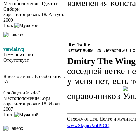
изменения конст
Местоположение: Где-то в
Сибири
Зарегистрирован: 18. Августа
2009
Пол:
Re: 1sqlite
vandalsvq
Ответ #689 -
29. Декабря 2011 ::
1c++ power user
Dmitry The Wing
Отсутствует
соседней ветке н
Я всего лишь als-особиратель
у меня нет, есть 
;-)
Сообщений: 2487
справочников
Местоположение: Уфа
Зарегистрирован: 18. Июля
2007
Пол:
Отхожу от дел. Долго и мучител
www
Skype/VoIP
ICQ