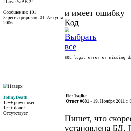
I Love YaBB 2!
и имеет ошибку
Сообщений: 101
Зарегистрирован: 01. Августа
Код
2006
SQL logic error or missing da
Re: 1sqlite
JohnyDeath
Ответ #681 -
19. Ноября 2011 :: 
1c++ power user
1c++ donor
Отсутствует
Пишет, что скорее
установлена БД. 