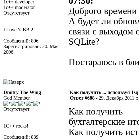
07:30:
1c++ developer
1c++ moderator
Доброго времени 
Отсутствует
А будет ли обнов
связи с выходом 
I Love YaBB 2!
SQLite?
Сообщений: 896
Зарегистрирован: 20. Мая
2006
Постараюсь в бл
Dmitry The Wing
Как получить ... используя 1sql
God Member
Ответ #688 -
29. Декабря 2011 ::
Отсутствует
Как получить
бухгалтерские ит
1C++ rocks!
Как получить ис
Сообщений: 839