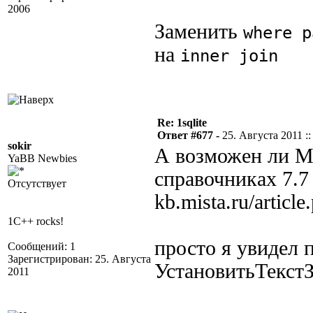
2006
Заменить
where p
на
inner join
Re: 1sqlite
Ответ #677 -
25. Августа 2011 ::
sokir
А возможен ли М
YaBB Newbies
справочниках 7.7 
Отсутствует
kb.mista.ru/articl
1C++ rocks!
просто я увидел 
Сообщений: 1
Зарегистрирован: 25. Августа
УстановитьТекстЗ
2011