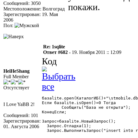
Сообщений: 3050
покажи.
Местоположение: Волгоград
Зарегистрирован: 19. Мая
2006
Пол:
Re: 1sqlite
Ответ #682 -
19. Ноября 2011 :: 12:09
Код
HeiHeShang
Full Member
Отсутствует
базаlite.open(КаталогИБ()+"\stmobile.db
Если базаlite.isOpen()=0 Тогда

I Love YaBB 2!
	Сообщить("База не открыта");

КонецЕсли;

Сообщений: 101
Зарегистрирован:
Запрос=базаlite.НовыйЗапрос();

  Запрос.Отладка(1);

01. Августа 2006
  Запрос.ВыполнитьЗапрос("insert into r