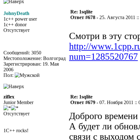
Re: 1sqlite
JohnyDeath
Ответ #678 -
25. Августа 2011 ::
1c++ power user
1c++ donor
Отсутствует
Смотри в эту сто
http://www.1cpp.r
Сообщений: 3050
num=1285520767
Местоположение: Волгоград
Зарегистрирован: 19. Мая
2006
Пол:
ziflex
Re: 1sqlite
Junior Member
Ответ #679 -
07. Ноября 2011 :: 
Отсутствует
Доброго времени 
А будет ли обнов
1C++ rocks!
связи с выходом 