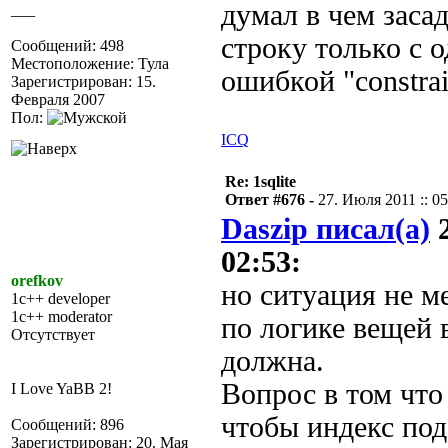
думал в чем засад
___
строку только с 
Сообщений: 498
Местоположение: Тула
ошибкой "constrai
Зарегистрирован: 15.
Февраля 2007
Пол:
ICQ
Re: 1sqlite
Ответ #676 -
27. Июля 2011 :: 05
Daszip писал(а)
2
02:53:
orefkov
но ситуация не ме
1c++ developer
1c++ moderator
по логике вещей 
Отсутствует
должна.
Вопрос в том что
I Love YaBB 2!
чтобы индекс под
Сообщений: 896
Зарегистрирован: 20. Мая