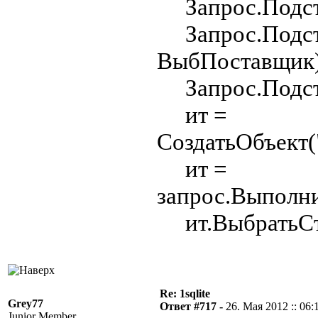
Запрос.Подста
Запрос.Подста
ВыбПоставщик)
Запрос.Подста
ит =
СоздатьОбъект(
ит =
запрос.Выполни
ит.ВыбратьС
Re: 1sqlite
Grey77
Ответ #717 -
26. Мая 2012 :: 06:
Junior Member