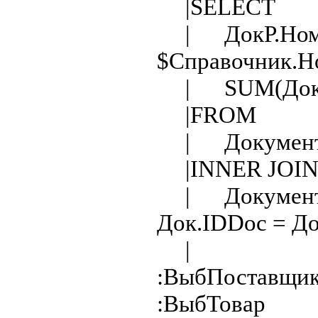
|SELECT
| ДокР.Номен
$Справочник.Но
| SUM(ДокР.К
|FROM
| ДокументСт
|INNER JOI
| Документ_Р
Док.IDDoc = Д
| AND Д
:ВыбПоставщик
:ВыбТовар