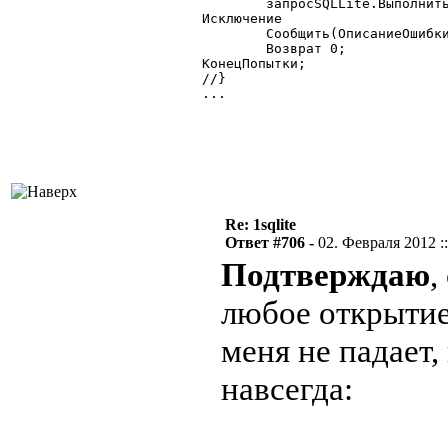
		запросSQLLite.ВыполнитьЗапрос(ТекстЗапроса);

	Исключение

		Сообщить(ОписаниеОшибки());

		Возврат 0;

	КонецПопытки;

	//}

	...

Re: 1sqlite
Ответ #706 -
02. Февраля 2012 ::
Подтверждаю
,
любое открытие 
меня не падает, 
навсегда: