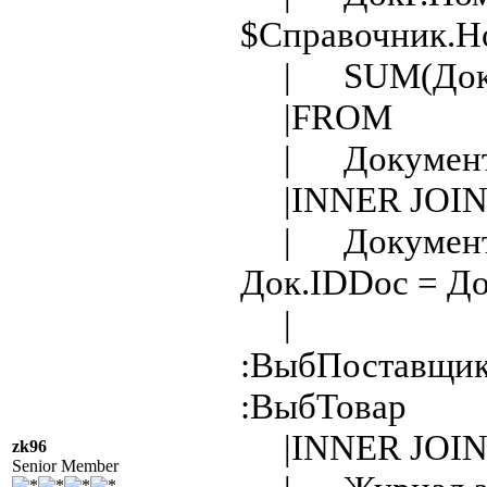
$Справочник.Но
| SUM(ДокР.К
|FROM
| ДокументСт
|INNER JOI
| Документ_Р
Док.IDDoc = Д
| AND Д
:ВыбПоставщик
:ВыбТовар
|INNER JOI
zk96
Senior Member