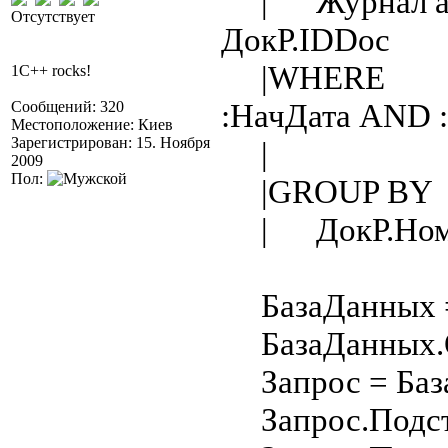
| Журнал as 
Отсутствует
ДокР.IDDoc
|WHERE Ж
1C++ rocks!
:НачДата AND 
Сообщений: 320
Местоположение: Киев
Зарегистрирован: 15. Ноября
| Жур.C
2009
Пол:
|GROUP BY
| ДокР.Номе
БазаДанных = 
БазаДанных.От
Запрос = База
Запрос.Подста