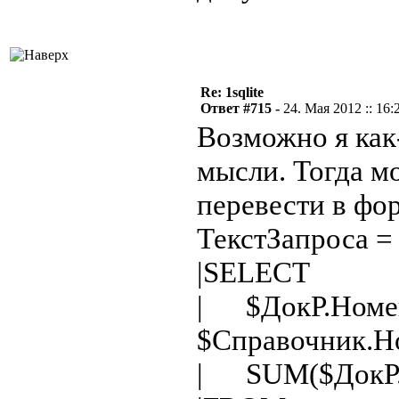
Re: 1sqlite
Ответ #715 -
24. Мая 2012 :: 16:
Возможно я как
мысли. Тогда м
перевести в фор
ТекстЗапроса = 
|SELECT
| $ДокР.Номен
$Справочник.Но
| SUM($ДокР.К