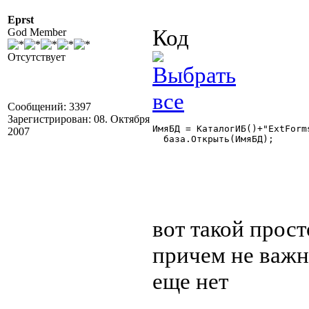
Eprst
Код
God Member
Отсутствует
Сообщений: 3397
Зарегистрирован: 08. Октября
ИмяБД = КаталогИБ()+"ExtForm
2007
  база.Открыть(ИмяБД); 

вот такой прост
причем не важно
еще нет