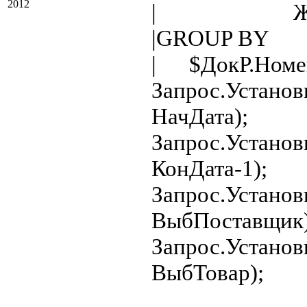
2012
| Жур.Cl
|GROUP BY
| $ДокР.Номен
Запрос.Установ
НачДата);
Запрос.Установ
КонДата-1);
Запрос.Устано
ВыбПоставщик)
Запрос.Устано
ВыбТовар);