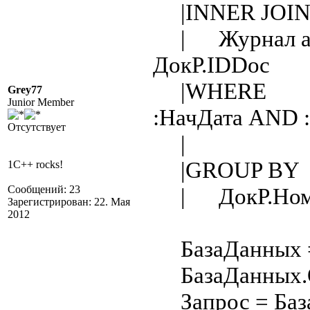
|INNER JOI
| Журнал as 
ДокР.IDDoc
|WHERE Ж
Grey77
Junior Member
:НачДата AND 
Отсутствует
| Жур.C
|GROUP BY
1C++ rocks!
Сообщений: 23
| ДокР.Номе
Зарегистрирован: 22. Мая
2012
БазаДанных = 
БазаДанных.От
Запрос = База