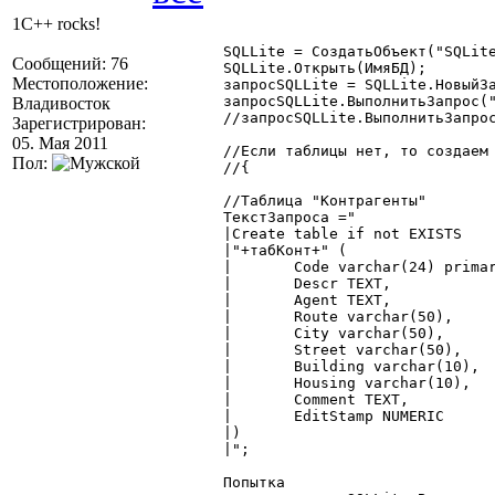
1C++ rocks!
	SQLLite = СоздатьОбъект("SQLiteBase");

Сообщений: 76
	SQLLite.Открыть(ИмяБД);

Местоположение:
	запросSQLLite = SQLLite.НовыйЗапрос();

	запросSQLLite.ВыполнитьЗапрос("PRAGMA journal_mode=WAL"); //это прописать, ежели база в терминале

Владивосток
	//запросSQLLite.ВыполнитьЗапрос("PRAGMA journal_mode=OFF");

Зарегистрирован:
05. Мая 2011
	//Если таблицы нет, то создаем формируя структуру

Пол:
	//{

	//Таблица "Контрагенты"

	ТекстЗапроса ="

	|Create table if not EXISTS

	|"+табКонт+" (

	|	Code varchar(24) primary key not null,

	|	Descr TEXT,

	|	Agent TEXT,

	|	Route varchar(50),

	|	City varchar(50),

	|	Street varchar(50),

	|	Building varchar(10),

	|	Housing varchar(10),

	|	Comment TEXT,

	|	EditStamp NUMERIC

	|)

	|";

	Попытка
