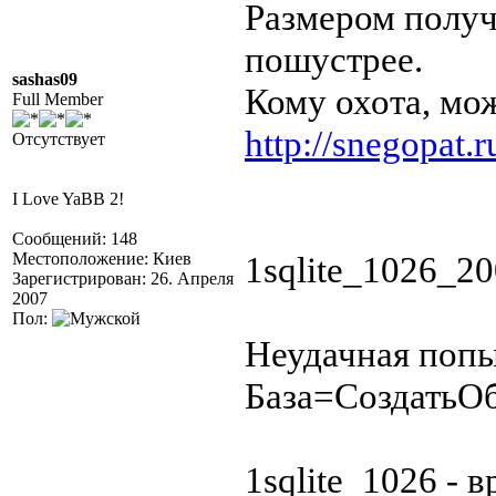
Размером получ
пошустрее.
sashas09
Кому охота, мож
Full Member
http://snegopat.
Отсутствует
I Love YaBB 2!
Сообщений: 148
Местоположение: Киев
1sqlite_1026_20
Зарегистрирован: 26. Апреля
2007
Пол:
Неудачная попы
База=СоздатьОб
1sqlite_1026 - в