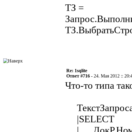
ТЗ =
Запрос.Выполн
ТЗ.ВыбратьСтро
Re: 1sqlite
Ответ #716 -
24. Мая 2012 :: 20:
Что-то типа так
ТекстЗапроса
|SELECT
| ДокР.Номен