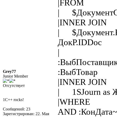
|FROM
| $ДокументСт
|INNER JOIN
| $Документ.Р
ДокР.IDDoc
| AND $Д
:ВыбПоставщик
:ВыбТовар
Grey77
Junior Member
|INNER JOIN
Отсутствует
| 1SJourn as 
|WHERE Жур
1C++ rocks!
Сообщений: 23
AND :КонДата
Зарегистрирован: 22. Мая