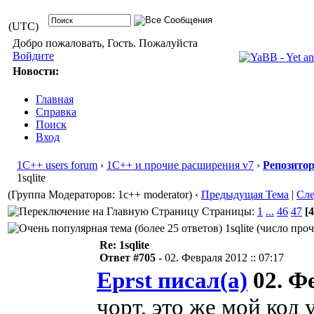
(UTC)
Добро пожаловать, Гость. Пожалуйста
Войдите
Новости:
Главная
Справка
Поиск
Вход
1С++ users forum
›
1С++ и прочие расширения v7
›
Репозито
1sqlite
(Группа Модераторов: 1c++ moderator)
‹
Предыдущая Тема
|
Сл
Страницы:
1
...
46
47
[4
1sqlite (число про
Re: 1sqlite
Ответ #705 -
02. Февраля 2012 :: 07:17
Eprst писал(а)
02. Фе
чорт, это же мой код 