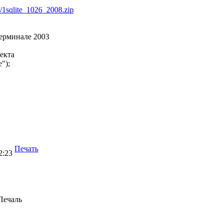
e/1sqlite_1026_2008.zip
 терминале 2003
екта
");
Печать
2:23