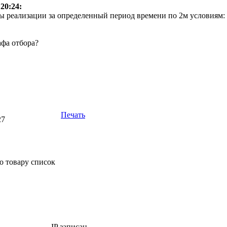
 20:24:
ы реализации за определенный период времени по 2м условиям: к
афа отбора?
Печать
27
по товару список
IP записан