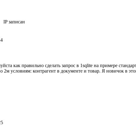
IP записан
24
йста как правильно сделать запрос в 1sqlite на примере станд
 2м условиям: контрагент в документе и товар. Я новичок в этом
25