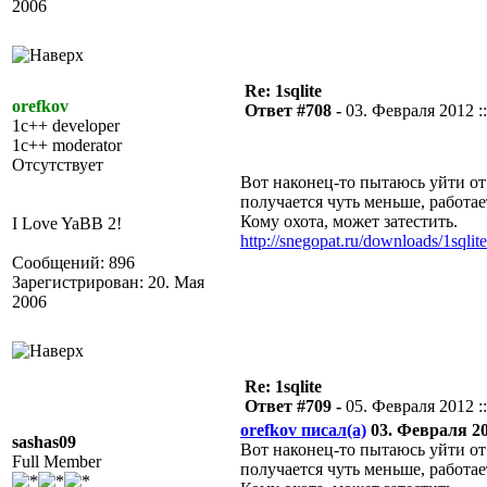
2006
Re: 1sqlite
orefkov
Ответ #708 -
03. Февраля 2012 ::
1c++ developer
1c++ moderator
Отсутствует
Вот наконец-то пытаюсь уйти от 
получается чуть меньше, работае
Кому охота, может затестить.
I Love YaBB 2!
http://snegopat.ru/downloads/1sqlit
Сообщений: 896
Зарегистрирован: 20. Мая
2006
Re: 1sqlite
Ответ #709 -
05. Февраля 2012 ::
orefkov писал(а)
03. Февраля 201
sashas09
Вот наконец-то пытаюсь уйти от 
Full Member
получается чуть меньше, работае