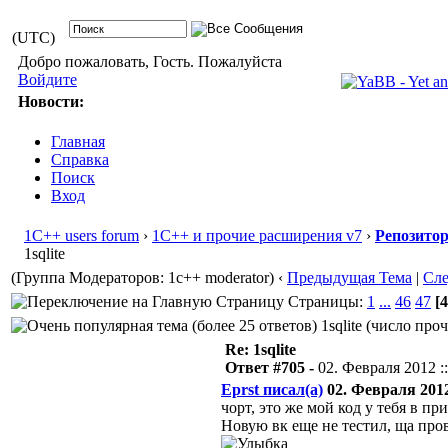
(UTC)
Добро пожаловать, Гость. Пожалуйста
Войдите
Новости:
Главная
Справка
Поиск
Вход
1С++ users forum
›
1С++ и прочие расширения v7
›
Репозито
1sqlite
(Группа Модераторов: 1c++ moderator)
‹
Предыдущая Тема
|
Сл
Страницы:
1
...
46
47
[4
1sqlite (число про
Re: 1sqlite
Ответ #705 -
02. Февраля 2012 ::
Eprst писал(а)
02. Февраля 2012 
чорт, это же мой код у тебя в при
Новую вк еще не тестил, ща прове