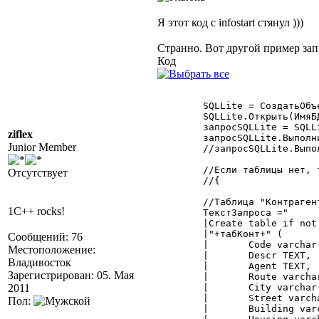
Я этот код c infostart стянул )))
Странно. Вот другой пример запр
Код
	SQLLite = СоздатьОбъект("SQLiteBase");

	SQLLite.Открыть(ИмяБД);

	запросSQLLite = SQLLite.НовыйЗапрос();

ziflex
	запросSQLLite.ВыполнитьЗапрос("PRAGMA journal_mode=WAL"); //это прописать, ежели база в терминале

Junior Member
	//запросSQLLite.ВыполнитьЗапрос("PRAGMA journal_mode=OFF");

	//Если таблицы нет, то создаем формируя структуру

Отсутствует
	//{

	//Таблица "Контрагенты"

1C++ rocks!
	ТекстЗапроса ="

	|Create table if not EXISTS

	|"+табКонт+" (

Сообщений: 76
	|	Code varchar(24) primary key not null,

Местоположение:
	|	Descr TEXT,

Владивосток
	|	Agent TEXT,

Зарегистрирован: 05. Мая
	|	Route varchar(50),

2011
	|	City varchar(50),

	|	Street varchar(50),

Пол:
	|	Building varchar(10),
