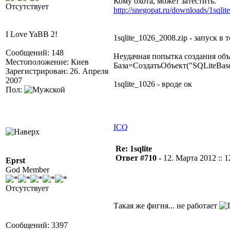
Кому охота, может затестить.
Отсутствует
http://snegopat.ru/downloads/1sqlit
I Love YaBB 2!
1sqlite_1026_2008.zip - запуск в
Сообщений: 148
Неудачная попытка создания объ
Местоположение: Киев
База=СоздатьОбъект("SQLiteBase
Зарегистрирован: 26. Апреля
2007
1sqlite_1026 - вроде ок
Пол:
ICQ
Re: 1sqlite
Ответ #710 -
12. Марта 2012 :: 1
Eprst
God Member
Отсутствует
Такая же фигня... не работает
Сообщений: 3397