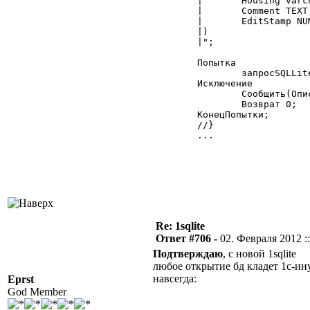
	|	Housing varchar(10),

	|	Comment TEXT,

	|	EditStamp NUMERIC

	|)

	|";

	Попытка

		запросSQLLite.ВыполнитьЗапрос(ТекстЗапроса);

	Исключение

		Сообщить(ОписаниеОшибки());

		Возврат 0;

	КонецПопытки;

	//}

	...

Re: 1sqlite
Ответ #706 -
02. Февраля 2012 ::
Подтверждаю
, с новой 1sqlite
любое открытие бд кладет 1с-ину 
навсегда:
Eprst
God Member