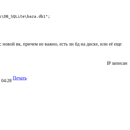
s\DB_SQLite\baza.db1";

с новой вк, причем не важно, есть ли бд на диске, или её еще
IP записан
Печать
 04:28