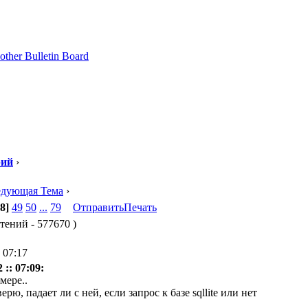
рий
›
едующая Тема
›
8]
49
50
...
79
Отправить
Печать
чтений - 577670 )
 07:17
:: 07:09:
мере..
рю, падает ли с ней, если запрос к базе sqllite или нет