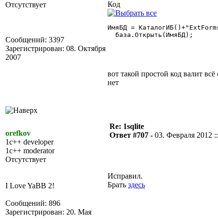
Код
Отсутствует
ИмяБД = КаталогИБ()+"ExtForm
  база.Открыть(ИмяБД); 

Сообщений: 3397
Зарегистрирован: 08. Октября
2007
вот такой простой код валит всё 
нет
Re: 1sqlite
orefkov
Ответ #707 -
03. Февраля 2012 ::
1c++ developer
1c++ moderator
Отсутствует
Исправил.
Брать
здесь
I Love YaBB 2!
Сообщений: 896
Зарегистрирован: 20. Мая