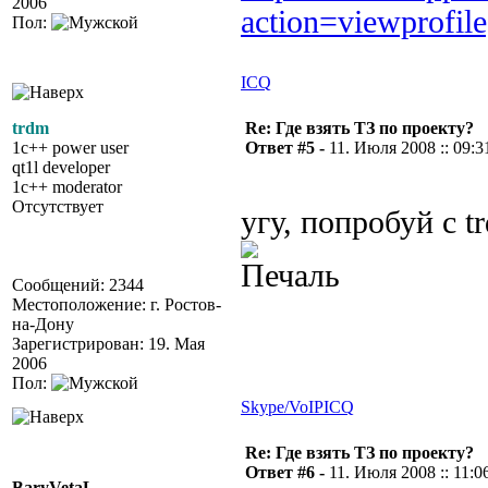
2006
action=viewprofil
Пол:
ICQ
trdm
Re: Где взять ТЗ по проекту?
1c++ power user
Ответ #5 -
11. Июля 2008 :: 09:3
qt1l developer
1c++ moderator
Отсутствует
угу, попробуй с t
Сообщений: 2344
Местоположение: г. Ростов-
на-Дону
Зарегистрирован: 19. Мая
2006
Пол:
Skype/VoIP
ICQ
Re: Где взять ТЗ по проекту?
Ответ #6 -
11. Июля 2008 :: 11:0
BaryVetaL