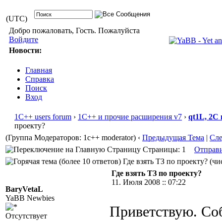
(UTC)
Добро пожаловать, Гость. Пожалуйста
Войдите
Новости:
Главная
Справка
Поиск
Вход
1С++ users forum
›
1С++ и прочие расширения v7
›
qt1L, 2C
проекту?
(Группа Модераторов: 1c++ moderator)
‹
Предыдущая Тема
|
Сл
Страницы: 1
Отправ
Где взять ТЗ по проекту? (чи
Где взять ТЗ по проекту?
11. Июля 2008 :: 07:22
BaryVetaL
YaBB Newbies
Приветствую. Соб
Отсутствует