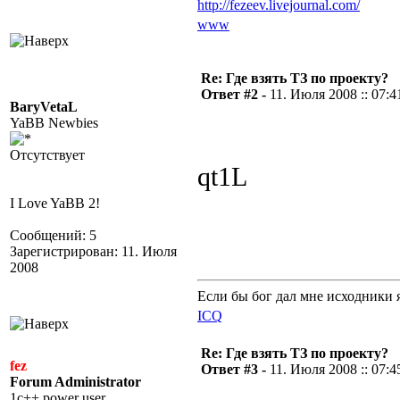
http://fezeev.livejournal.com/
www
Re: Где взять ТЗ по проекту?
Ответ #2 -
11. Июля 2008 :: 07:4
BaryVetaL
YaBB Newbies
Отсутствует
qt1L
I Love YaBB 2!
Сообщений: 5
Зарегистрирован: 11. Июля
2008
Если бы бог дал мне исходники 
ICQ
Re: Где взять ТЗ по проекту?
fez
Ответ #3 -
11. Июля 2008 :: 07:4
Forum Administrator
1c++ power user