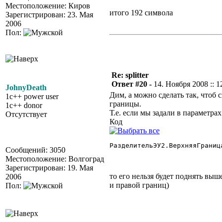
Местоположение: Киров
итого 192 символа
Зарегистрирован: 23. Мая
2006
Пол:
Re: splitter
Ответ #20 -
14. Ноября 2008 :: 1
JohnyDeath
Дим, а можно сделать так, чтоб
1c++ power user
границы.
1c++ donor
Т.е. если мы задали в параметрах
Отсутствует
Код
РазделительЭУ2.ВерхняяГраница
Сообщений: 3050
Местоположение: Волгоград
Зарегистрирован: 19. Мая
то его нельзя будет поднять выш
2006
и правой границ)
Пол: