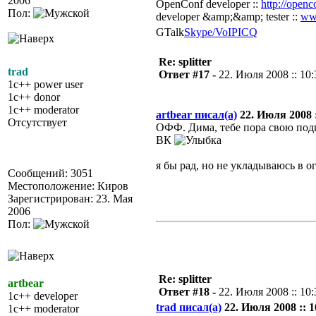
2006
OpenConf developer ::
http://openc
Пол:
developer &amp;&amp; tester ::
ww
GTalk
Skype/VoIP
ICQ
Re: splitter
trad
Ответ #17 -
22. Июля 2008 :: 10:
1c++ power user
1c++ donor
1c++ moderator
artbear писал(а)
22. Июля 2008 :
Отсутствует
ОФФ. Дима, тебе пора свою под
ВК
я бы рад, но не укладываюсь в о
Сообщений: 3051
Местоположение: Киров
Зарегистрирован: 23. Мая
2006
Пол:
Re: splitter
artbear
Ответ #18 -
22. Июля 2008 :: 10:
1c++ developer
trad писал(а)
22. Июля 2008 :: 1
1c++ moderator