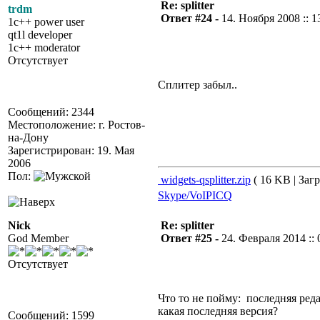
Re: splitter
trdm
Ответ #24 -
14. Ноября 2008 :: 1
1c++ power user
qt1l developer
1c++ moderator
Отсутствует
Сплитер забыл..
Сообщений: 2344
Местоположение: г. Ростов-
на-Дону
Зарегистрирован: 19. Мая
2006
Пол:
widgets-qsplitter.zip
( 16 KB | Загр
Skype/VoIP
ICQ
Nick
Re: splitter
God Member
Ответ #25 -
24. Февраля 2014 :: 
Отсутствует
Что то не пойму: последняя реда
какая последняя версия?
Сообщений: 1599