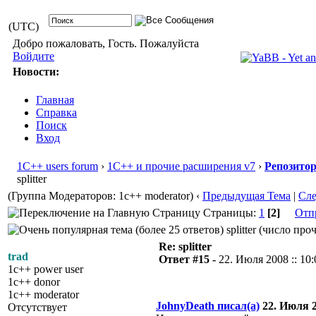
(UTC)
Добро пожаловать, Гость. Пожалуйста
Войдите
Новости:
Главная
Справка
Поиск
Вход
1С++ users forum
›
1С++ и прочие расширения v7
›
Репозито
splitter
(Группа Модераторов: 1c++ moderator)
‹
Предыдущая Тема
|
Сл
Страницы:
1
[2]
Отп
splitter (число про
Re: splitter
trad
Ответ #15 -
22. Июля 2008 :: 10:
1c++ power user
1c++ donor
1c++ moderator
JohnyDeath писал(а)
22. Июля 20
Отсутствует