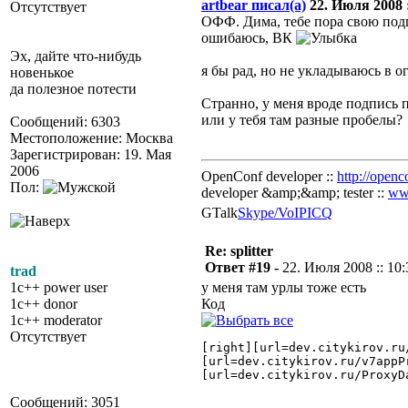
artbear писал(а)
22. Июля 2008 :
Отсутствует
ОФФ. Дима, тебе пора свою под
ошибаюсь, ВК
Эх, дайте что-нибудь
я бы рад, но не укладываюсь в о
новенькое
да полезное потести
Странно, у меня вроде подпись 
или у тебя там разные пробелы?
Сообщений: 6303
Местоположение: Москва
Зарегистрирован: 19. Мая
2006
OpenConf developer ::
http://openc
Пол:
developer &amp;&amp; tester ::
ww
GTalk
Skype/VoIP
ICQ
Re: splitter
Ответ #19 -
22. Июля 2008 :: 10:
trad
1c++ power user
у меня там урлы тоже есть
1c++ donor
Код
1c++ moderator
Отсутствует
[right][url=dev.citykirov.ru
[url=dev.citykirov.ru/v7appP
[url=dev.citykirov.ru/ProxyD
Сообщений: 3051