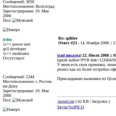
Сообщений: 3050
Местоположение: Волгоград
Зарегистрирован: 19. Мая
2006
Пол:
Re: splitter
trdm
Ответ #23 -
14. Ноября 2008 :: 1
1c++ power user
qt1l developer
1c++ moderator
trad писал(а)
22. Июля 2008 :: 0
Отсутствует
[quote author=PVR link=12166430
У меня есть свои привязки, лиш
решил как их более потребно оф
Сообщений: 2344
Прикладываю выжимки их Qt-шно
Местоположение: г. Ростов-
на-Дону
Зарегистрирован: 19. Мая
2006
Пол:
kernel.zip
( 62 KB | Загрузки )
Skype/VoIP
ICQ