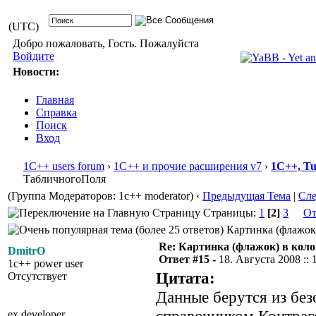
(UTC)
Добро пожаловать, Гость. Пожалуйста
Войдите
Новости:
Главная
Справка
Поиск
Вход
1С++ users forum
›
1С++ и прочие расширения v7
›
1С++, T
ТабличногоПоля
(Группа Модераторов: 1c++ moderator)
‹
Предыдущая Тема
|
Сл
Страницы:
1
[2]
3
От
Картинка (флажок)
Re: Картинка (флажок) в кол
DmitrO
Ответ #15 -
18. Августа 2008 :: 
1c++ power user
Цитата:
Отсутствует
Данные берутся из без
ex developer