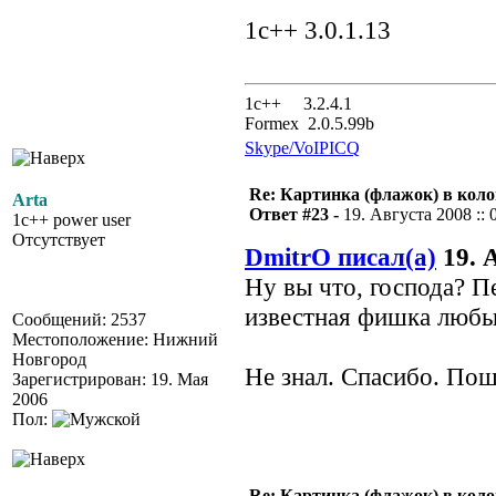
1с++ 3.0.1.13
1с++ 3.2.4.1
Formex 2.0.5.99b
Skype/VoIP
ICQ
Re: Картинка (флажок) в кол
Arta
Ответ #23 -
19. Августа 2008 :: 
1c++ power user
Отсутствует
DmitrO писал(а)
19. А
Ну вы что, господа? П
известная фишка любых
Сообщений: 2537
Местоположение: Нижний
Новгород
Не знал. Спасибо. Пош
Зарегистрирован: 19. Мая
2006
Пол:
Re: Картинка (флажок) в кол