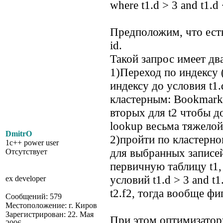
where t1.d > 3 and t1.d
Предположим, что есть
id.
Такой запрос имеет д
1)Переход по индексу (
индексу до условия t1.
кластерным: Bookmark 
вторых для t2 чтобы д
lookup весьма тяжелой
DmitrO
2)пройти по кластерном
1c++ power user
для выбранных записей
Отсутствует
первичную таблицу t1,
условий t1.d > 3 and t1
ex developer
t2.f2, тогда вообще фи
Сообщений: 579
Местоположение: г. Киров
Зарегистрирован: 22. Мая
При этом оптимизатор