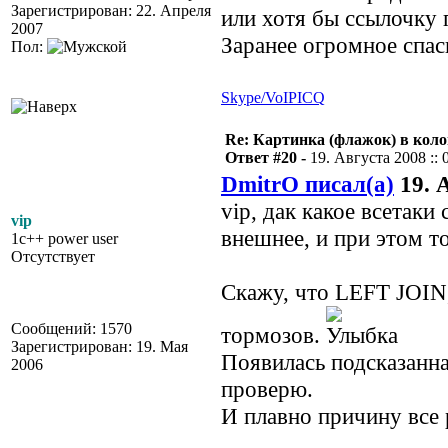
Зарегистрирован: 22. Апреля
или хотя бы ссылочку 
2007
Заранее огромное спас
Пол:
Skype/VoIP
ICQ
Re: Картинка (флажок) в кол
Ответ #20 -
19. Августа 2008 :: 
DmitrO писал(а)
19. А
vip, дак какое всетаки
vip
внешнее, и при этом т
1c++ power user
Отсутствует
Скажу, что LEFT JOIN,
Сообщений: 1570
тормозов.
Зарегистрирован: 19. Мая
Появилась подсказанна
2006
проверю.
И плавно причину все