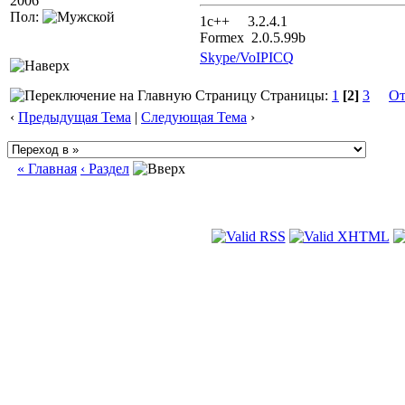
2006
Пол:
1с++ 3.2.4.1
Formex 2.0.5.99b
Skype/VoIP
ICQ
Страницы:
1
[2]
3
От
‹
Предыдущая Тема
|
Следующая Тема
›
« Главная
‹ Раздел