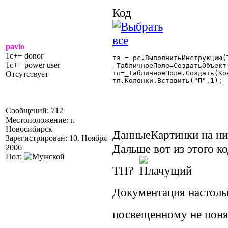
Код
pavlo
1c++ donor
тз = рс.ВыполнитьИнструкцию(Т
1c++ power user
_ТабличноеПоле=СоздатьОбъект
тп=_ТабличноеПоле.Создать(Ко
Отсутствует
тп.Колонки.Вставить("П",1);

Сообщений: 712
Местоположение: г.
Новосибирск
ДанныеКартинки на ни
Зарегистрирован: 10. Ноября
Дальше вот из этого к
2006
Пол:
ТП?
Документация настоль
посвещенному не поня