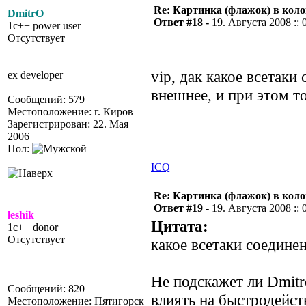
Re: Картинка (флажок) в кол
DmitrO
Ответ #18 -
19. Августа 2008 :: 
1c++ power user
Отсутствует
vip, дак какое всетаки
ex developer
внешнее, и при этом т
Сообщений: 579
Местоположение: г. Киров
Зарегистрирован: 22. Мая
2006
Пол:
ICQ
Re: Картинка (флажок) в кол
Ответ #19 -
19. Августа 2008 :: 
leshik
Цитата:
1c++ donor
Отсутствует
какое всетаки соединен
Не подскажет ли Dmitr
Сообщений: 820
влиять на быстродейст
Местоположение: Пятигорск