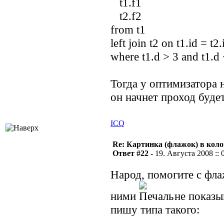
t1.f1
t2.f2
from t1
left join t2 on t1.id = t2.
where t1.d > 3 and t1.d
Тогда у оптимизатора 
он начнет проход будет
ICQ
Re: Картинка (флажок) в кол
Ответ #22 -
19. Августа 2008 :: 
Народ, помогите с фл
ними
не показы
пишу типа такого: