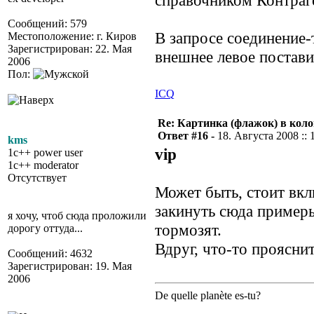
справочником Контраг
Сообщений: 579
В запросе соединение-
Местоположение: г. Киров
Зарегистрирован: 22. Мая
внешнее левое постави
2006
Пол:
ICQ
Re: Картинка (флажок) в кол
Ответ #16 -
18. Августа 2008 :: 
kms
vip
1c++ power user
1c++ moderator
Отсутствует
Может быть, стоит вкл
закинуть сюда примеры
я хочу, чтоб сюда проложили
тормозят.
дорогу оттуда...
Вдруг, что-то прояснит
Сообщений: 4632
Зарегистрирован: 19. Мая
2006
De quelle planète es-tu?