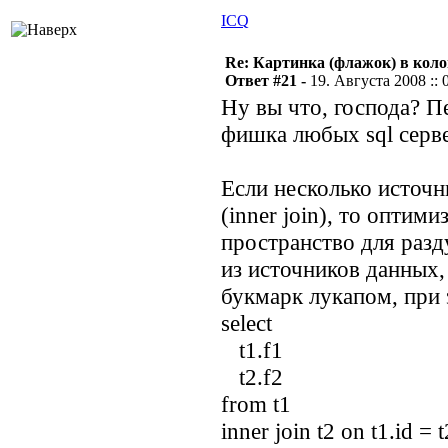
ICQ
Re: Картинка (флажок) в кол
Ответ #21 -
19. Августа 2008 :: 
Ну вы что, господа? П
фишка любых sql серв
Если несколько источ
(inner join), то оптим
пространство для раз
из источников данных,
букмарк лукапом, при 
select
t1.f1
t2.f2
from t1
inner join t2 on t1.id = t