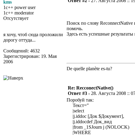
Ответ #2 -
27. Августа 2008 :: 1
kms
1c++ power user
1c++ moderator
Отсутствует
Поиск по слову ReconnectNativ
помочь.
Здесь есть успешные результаты 
я хочу, чтоб сюда проложили
дорогу оттуда...
Сообщений: 4632
Зарегистрирован: 19. Мая
2006
De quelle planète es-tu?
Re: RecconectNative()
Ответ #3 -
28. Августа 2008 :: 0
Поробуй так:
Текст="
|select
|j.iddoc [Док $Документ],
|j.iddocdef Док_вид
|from _1SJourn j (NOLOCK)
|WHERE