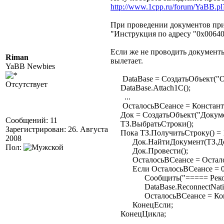
http://www.1cpp.ru/forum/YaBB.
При проведении документов при 
"Инструкция по адресу "0х006401
Если же не проводить документы
Riman
вылетает.
YaBB Newbies
DataBase = СоздатьОбъект("O
Отсутствует
DataBase.Attach1C();
...
ОсталосьВСеансе = Константа
Док = СоздатьОбъект("Докуме
Сообщений: 11
ТЗ.ВыбратьСтроки();
Зарегистрирован: 26. Августа
Пока ТЗ.ПолучитьСтроку() = 
2008
Док.НайтиДокумент(ТЗ.До
Пол:
Док.Провести();
ОсталосьВСеансе = Осталось
Если ОсталосьВСеансе = 0 
Сообщить("===== Реконне
DataBase.ReconnectNativ
ОсталосьВСеансе = Констан
КонецЕсли;
КонецЦикла;