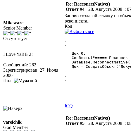
Re: RecconectNative()
Ответ #4 -
28. Августа 2008 :: 0
Заново создавай ссылку на объе
реконнекта...
Mikeware
Код
Senior Member
Отсутствует
.

.

.

   Док=0;

I Love YaBB 2!
   Сообщить("===== Реконнект 
   DataBase.ReconnectNative()
Сообщений: 262
   Док = СоздатьОбъект("Докум
Зарегистрирован: 27. Июля
.

2006
.

.

Пол:
ICQ
Re: RecconectNative()
varelchik
Ответ #5 -
28. Августа 2008 :: 0
God Member