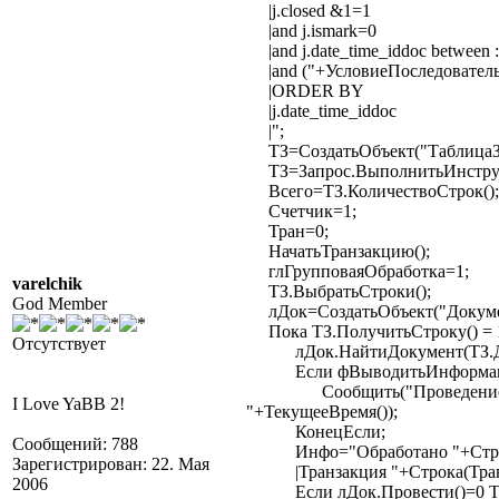
|j.closed &1=1
|and j.ismark=0
|and j.date_time_iddoc betwee
|and ("+УсловиеПоследователь
|ORDER BY
|j.date_time_iddoc
|";
ТЗ=СоздатьОбъект("ТаблицаЗн
ТЗ=Запрос.ВыполнитьИнструк
Всего=ТЗ.КоличествоСтрок();
Счетчик=1;
Тран=0;
НачатьТранзакцию();
глГрупповаяОбработка=1;
varelchik
ТЗ.ВыбратьСтроки();
God Member
лДок=СоздатьОбъект("Докуме
Пока ТЗ.ПолучитьСтроку() = 
Отсутствует
лДок.НайтиДокумент(ТЗ.Д
Если фВыводитьИнформаци
Сообщить("Проведение :"
I Love YaBB 2!
"+ТекущееВремя());
КонецЕсли;
Сообщений: 788
Инфо="Обработано "+Строка(
Зарегистрирован: 22. Мая
|Транзакция "+Строка(Тран
2006
Если лДок.Провести()=0 Т