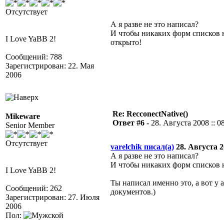
Отсутствует
А я разве не это написал?
И чтобы никаких форм списков
I Love YaBB 2!
открыто!
Сообщений: 788
Зарегистрирован: 22. Мая
2006
Re: RecconectNative()
Mikeware
Ответ #6 -
28. Августа 2008 :: 0
Senior Member
Отсутствует
varelchik писал(а)
28. Августа 20
А я разве не это написал?
И чтобы никаких форм списков 
I Love YaBB 2!
Ты написал именно это, а вот у 
Сообщений: 262
документов.)
Зарегистрирован: 27. Июля
2006
Пол: