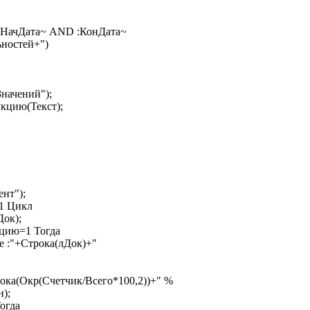
n :НачДата~ AND :КонДата~
ностей+")
ачений");
цию(Текст);
нт");
1 Цикл
ок);
ю=1 Тогда
+Строка(лДок)+"
Окр(Счетчик/Всего*100,2))+" %
);
огда