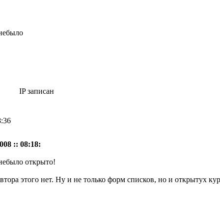
 небыло
IP записан
8:36
08 :: 08:18:
небыло открыто!
автора этого нет. Ну и не только форм списков, но и открытух ку