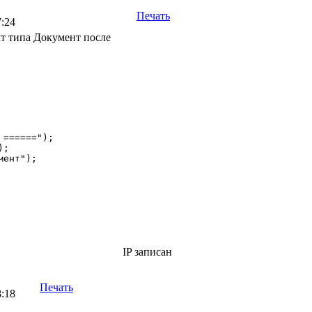
Печать
7:24
кт типа Документ после
======");

;

ент");

IP записан
Печать
8:18