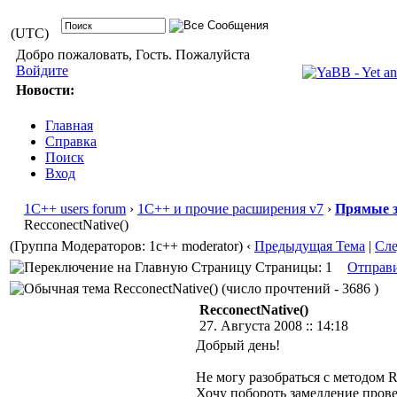
(UTC)
Добро пожаловать, Гость. Пожалуйста
Войдите
Новости:
Главная
Справка
Поиск
Вход
1С++ users forum
›
1С++ и прочие расширения v7
›
Прямые з
RecconectNative()
(Группа Модераторов: 1c++ moderator)
‹
Предыдущая Тема
|
Сл
Страницы: 1
Отправ
RecconectNative() (число прочтений - 3686 )
RecconectNative()
27. Августа 2008 :: 14:18
Добрый день!
Не могу разобраться с методом Re
Хочу побороть замедление прове