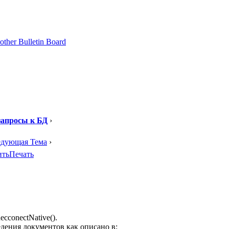
апросы к БД
›
едующая Тема
›
ить
Печать
cconectNative().
дения документов как описано в: