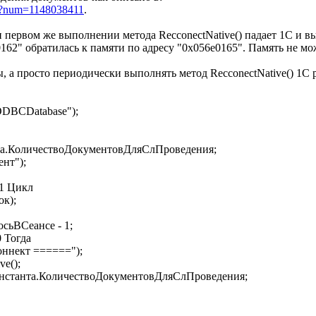
pl?num=1148038411
.
первом же выполнении метода RecconectNative() падает 1С и в
62" обратилась к памяти по адресу "0х056е0165". Память не мож
, а просто периодически выполнять метод RecconectNative() 1С
DBCDatabase");
.КоличествоДокументовДляСлПроведения;
нт");
1 Цикл
к);
ВСеансе - 1;
Тогда
кт ======");
e();
та.КоличествоДокументовДляСлПроведения;