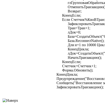
глГрупповаяОбработка=
ОтменитьТранзакцию()
Возврат;
КонецЕсли;
Если Счетчик%КвоВТранзак
ЗафиксироватьТранзакц
Тран=Тран+1;
лДок=0;
База=СоздатьОбъект("ODB
База.ReconnectNative();
Для н=1 по 10000 Цик
КонецЦикла;
лДок=СоздатьОбъект("До
НачатьТранзакцию();
КонецЕсли;
Счетчик=Счетчик+1;
Форма.Обновить();
КонецЦикла;
Предупреждение("Восстановлен
Сообщить("Восстановление за
ЗафиксироватьТранзакцию();