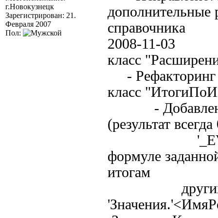
г.Новокузнецк
дополнительные р
Зарегистрирован: 21.
Февраля 2007
справочника
Пол:
2008-11-03
класс "Расширен
- Рефакторин
класс "ИтогиПоИ
- Добавлены ви
(результат всегда 
'_EVAL' - з
формуле заданной
итогам
других рекв
'Значения.'<ИмяР