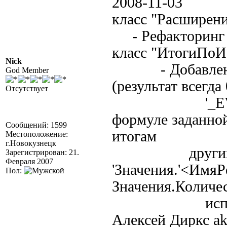
2008-11-03
класс "Расширен
- Рефакторин
класс "ИтогиПоИ
Nick
- Добавлены ви
God Member
(результат всегда 
Отсутствует
'_EVAL' - з
формуле заданной
Сообщений: 1599
итогам
Местоположение:
г.Новокузнецк
других рекв
Зарегистрирован: 21.
Февраля 2007
'Значения.'<Имя
Пол:
Значения.Количе
использован
Алексей Диркс ak