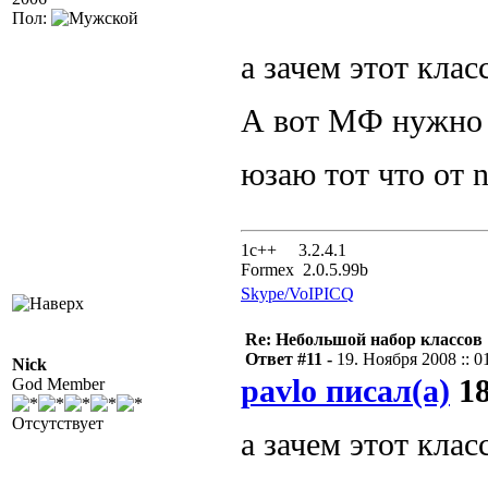
Пол:
а зачем этот клас
А вот МФ нужно 
юзаю тот что от 
1с++ 3.2.4.1
Formex 2.0.5.99b
Skype/VoIP
ICQ
Re: Небольшой набор классов
Ответ #11 -
19. Ноября 2008 :: 0
Nick
pavlo писал(а)
18
God Member
Отсутствует
а зачем этот клас