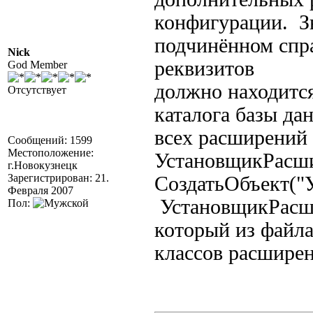
конфигурации. Зн
подчинённом спр
Nick
реквизитов
God Member
должно находится
Отсутствует
каталога базы дан
всех расширений 
Сообщений: 1599
Местоположение:
УстановщикРасш
г.Новокузнецк
Зарегистрирован: 21.
СоздатьОбъек
Февраля 2007
УстановщикРасши
Пол:
который из файла
классов расширен