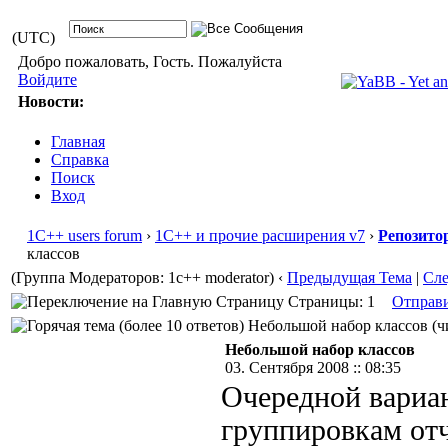
(UTC)
Добро пожаловать, Гость. Пожалуйста
Войдите
Новости:
Главная
Справка
Поиск
Вход
1С++ users forum
›
1С++ и прочие расширения v7
›
Репозито
классов
(Группа Модераторов: 1c++ moderator)
‹
Предыдущая Тема
|
Сл
Страницы: 1
Отправ
Небольшой набор классов (чи
Небольшой набор классов
03. Сентября 2008 :: 08:35
Очередной вариан
группировкам отч