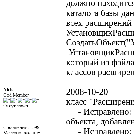
должно находится
каталога базы дан
всех расширений 
УстановщикРасш
СоздатьОбъек
УстановщикРасши
который из файла
классов расшир
Nick
2008-10-20
God Member
класс "Расширен
Отсутствует
- Исправлено: н
объекта, добавле
Сообщений: 1599
- Исправлено: н
Местоположение: