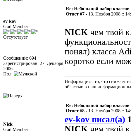
Re: Небольшой набор классов
Ответ #7 -
13. Ноября 2008 :: 14
ev-kov
God Member
NICK
чем твой кл
Отсутствует
функциональности
понял) класса Ad
Сообщений: 694
коротко если мож
Зарегистрирован: 27. Декабря
2006
Пол:
Информация - то, что снижает н
областью в наш информационны
Re: Небольшой набор классов
Ответ #8 -
13. Ноября 2008 :: 14
ev-kov писал(а)
1
Nick
NICK
чем твой кл
God Member