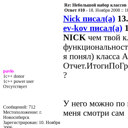
Re: Небольшой набор классов
Ответ #10 -
18. Ноября 2008 :: 1
Nick писал(а)
13.
ev-kov писал(а)
1
NICK
чем твой кл
функциональности
я понял) класса A
Отчет.ИтогиПоГр
pavlo
?
1c++ donor
1c++ power user
Отсутствует
У него можно по 
Сообщений: 712
меня смотри сам
Местоположение: г.
Новосибирск
Зарегистрирован: 10. Ноября
2006