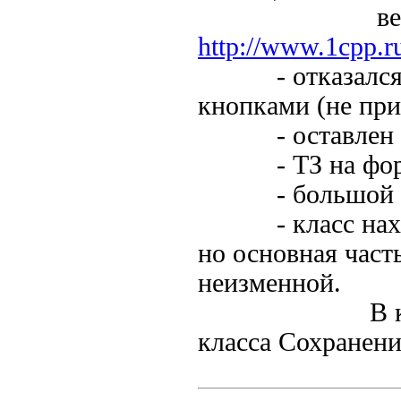
ветка для 
http://www.1cpp.
- отказался от
кнопками (не при
- оставлен оди
- ТЗ на форме
- большой реф
- класс находи
но основная част
неизменной.
В классе исп
класса Сохранен