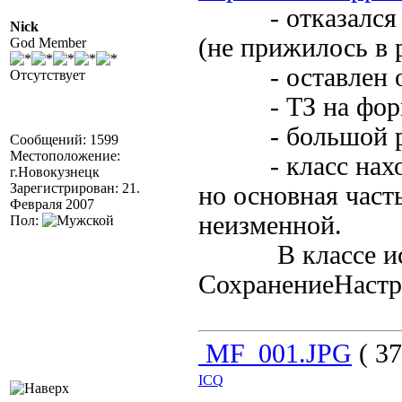
- отказался от
Nick
(не прижилось в 
God Member
- оставлен оди
Отсутствует
- ТЗ на форме 
- большой реф
Сообщений: 1599
Местоположение:
- класс находит
г.Новокузнецк
Зарегистрирован: 21.
но основная част
Февраля 2007
неизменной.
Пол:
В классе испол
СохранениеНастр
MF_001.JPG
( 37
ICQ