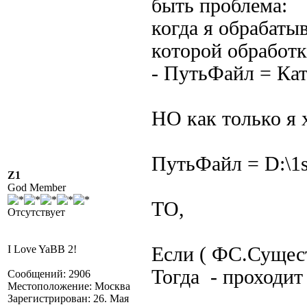
быть проблема:
когда я обрабатыв
которой обработк
- ПутьФайл = Кат
НО как только я 
ПутьФайл = D:\1s
Z1
God Member
ТО,
Отсутствует
I Love YaBB 2!
Если ( ФС.Сущест
Тогда - проходи
Сообщений: 2906
Местоположение: Москва
Зарегистрирован: 26. Мая