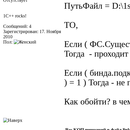
Отсутствует
ПутьФайл = D:\1s
1C++ rocks!
ТО,
Сообщений: 4
Зарегистрирован: 17. Ноября
2010
Пол:
Если ( ФС.Сущест
Тогда - проходи
Если ( бинда.под
) = 1 ) Тогда - н
Как обойти? в че
Re: КОП пишущий в файл link