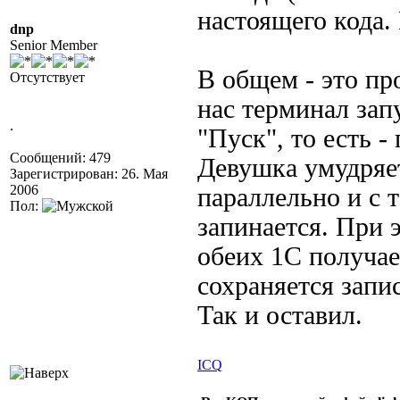
настоящего кода.
dnp
Senior Member
В общем - это пр
Отсутствует
нас терминал зап
.
"Пуск", то есть 
Сообщений: 479
Девушка умудряет
Зарегистрирован: 26. Мая
2006
параллельно и с 
Пол:
запинается. При 
обеих 1С получае
сохраняется запи
Так и оставил.
ICQ