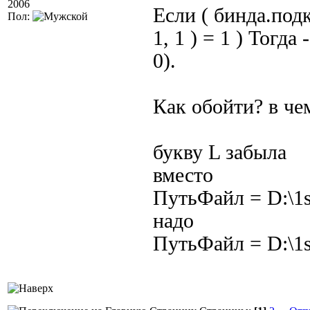
2006
Если ( бинда.по
Пол:
1, 1 ) = 1 ) Тогд
0).
Как обойти? в че
букву L забыла
вместо
ПутьФайл = D:\1s
надо
ПутьФайл = D:\1sb