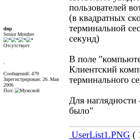
пользователей вот
(в квадратных ск
терминальной сес
dnp
Senior Member
секунд)
Отсутствует
В поле "компьюте
.
Клиентский компь
Сообщений: 479
терминального се
Зарегистрирован: 26. Мая
2006
Пол:
Для наглядности 
было"
UserList1.PNG
( 