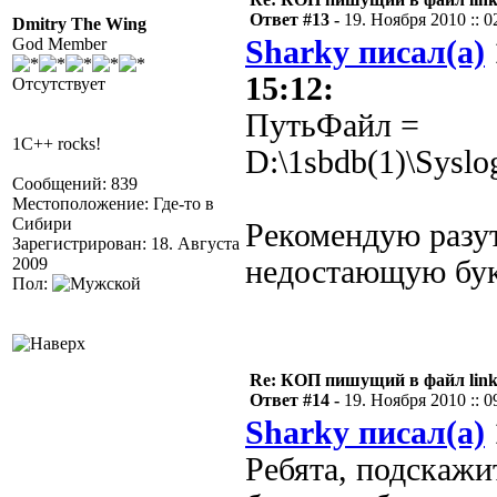
Ответ #13 -
19. Ноября 2010 :: 0
Dmitry The Wing
God Member
Sharky писал(а)
15:12:
Отсутствует
ПутьФайл =
1C++ rocks!
D:\1sbdb(1)\Syslo
Сообщений: 839
Местоположение: Где-то в
Сибири
Рекомендую разут
Зарегистрирован: 18. Августа
2009
недостающую бук
Пол:
Re: КОП пишущий в файл link
Ответ #14 -
19. Ноября 2010 :: 0
Sharky писал(а)
Ребята, подскажи