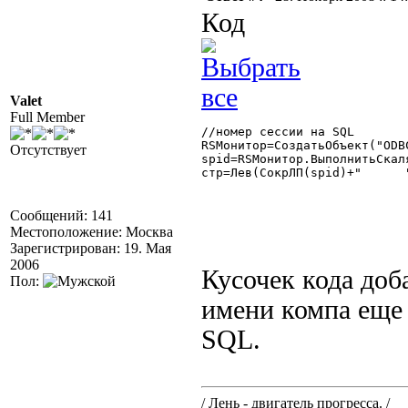
Код
Valet
Full Member
//номер сессии на SQL

RSМонитор=СоздатьОбъект("ODBC
Отсутствует
spid=RSМонитор.ВыполнитьСкал
стр=Лев(СокрЛП(spid)+"      "
Сообщений: 141
Местоположение: Москва
Зарегистрирован: 19. Мая
2006
Кусочек кода доб
Пол:
имени компа еще
SQL.
/ Лень - двигатель прогресса. /