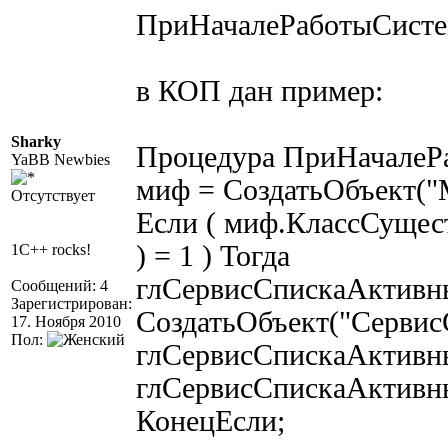
ПриНачалеРаботыСистем
в КОП дан пример:
Sharky
Процедура ПриНачалеР
YaBB Newbies
миф = СоздатьОбъект("M
Отсутствует
Если ( миф.КлассСущес
) = 1 ) Тогда
1C++ rocks!
глСервисСпискаАктивн
Сообщений: 4
Зарегистрирован:
СоздатьОбъект("Сервис
17. Ноября 2010
Пол:
глСервисСпискаАктивны
глСервисСпискаАктивн
КонецЕсли;