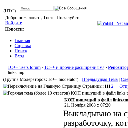
(UTC)
Добро пожаловать, Гость. Пожалуйста
Войдите
Новости:
Главная
Справка
Поиск
Вход
1С++ users forum
›
1С++ и прочие расширения v7
›
Репозито
links.tmp
(Группа Модераторов: 1c++ moderator)
‹
Предыдущая Тема
|
Сл
Страницы:
[1]
2
Отп
КОП пишущий в файл links.tm
КОП пишущий в файл links.t
21. Ноября 2008 :: 07:20
Выкладываю на с
разработочку, ко