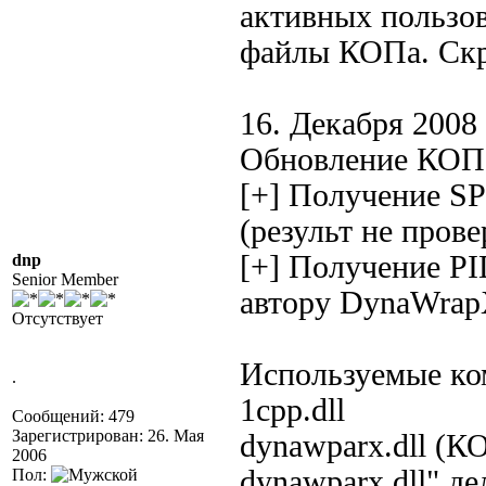
активных пользов
файлы КОПа. Скр
16. Декабря 2008 
Обновление КОП
[+] Получение SP
(результ не прове
[+] Получение PI
dnp
Senior Member
автору DynaWra
Отсутствует
Используемые ко
.
1cpp.dll
Сообщений: 479
Зарегистрирован: 26. Мая
dynawparx.dll (КО
2006
dynawparx.dll" де
Пол: