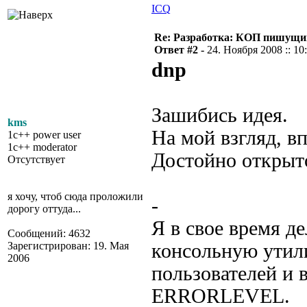
ICQ
Re: Разработка: КОП пишущий
Ответ #2 -
24. Ноября 2008 :: 10
dnp
Зашибись идея.
kms
На мой взгляд, в
1c++ power user
1c++ moderator
Достойно открыто
Отсутствует
я хочу, чтоб сюда проложили
-
дорогу оттуда...
Я в свое время д
Сообщений: 4632
Зарегистрирован: 19. Мая
консольную утили
2006
пользователей и в
ERRORLEVEL.