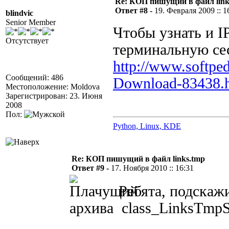
Re: КОП пишущий в файл link
Ответ #8 -
19. Февраля 2009 :: 1
blindvic
Senior Member
Чтобы узнать и IP
Отсутствует
терминальную се
http://www.softp
Сообщений: 486
Download-83438.
Местоположение: Moldova
Зарегистрирован: 23. Июня
2008
Пол:
Python, Linux, KDE
Re: КОП пишущий в файл links.tmp
Ответ #9 -
17. Ноября 2010 :: 16:31
Ребята, подскажи
архива class_LinksTmpSe