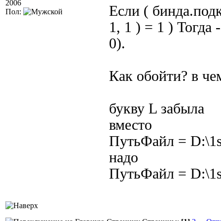
2006
Если ( бинда.по
Пол:
1, 1 ) = 1 ) Тогд
0).
Как обойти? в че
букву L забыла
вместо
ПутьФайл = D:\1s
надо
ПутьФайл = D:\1sb