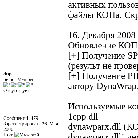
активных пользов
файлы КОПа. Скр
16. Декабря 2008 
Обновление КОП
[+] Получение SP
(результ не прове
[+] Получение PI
dnp
Senior Member
автору DynaWra
Отсутствует
Используемые ко
.
1cpp.dll
Сообщений: 479
Зарегистрирован: 26. Мая
dynawparx.dll (КО
2006
dynawparx.dll" де
Пол: