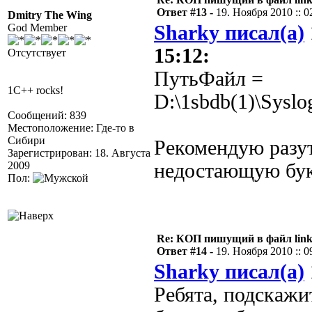
Ответ #13 -
19. Ноября 2010 :: 0
Dmitry The Wing
God Member
Sharky писал(а)
15:12:
Отсутствует
ПутьФайл =
1C++ rocks!
D:\1sbdb(1)\Syslo
Сообщений: 839
Местоположение: Где-то в
Сибири
Рекомендую разут
Зарегистрирован: 18. Августа
2009
недостающую бук
Пол:
Re: КОП пишущий в файл link
Ответ #14 -
19. Ноября 2010 :: 0
Sharky писал(а)
Ребята, подскажи