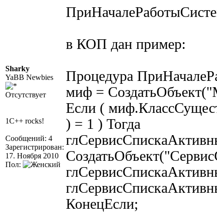
ПриНачалеРаботыСистем
в КОП дан пример:
Sharky
Процедура ПриНачалеР
YaBB Newbies
миф = СоздатьОбъект("M
Отсутствует
Если ( миф.КлассСущес
) = 1 ) Тогда
1C++ rocks!
глСервисСпискаАктивн
Сообщений: 4
Зарегистрирован:
СоздатьОбъект("Сервис
17. Ноября 2010
Пол:
глСервисСпискаАктивны
глСервисСпискаАктивн
КонецЕсли;