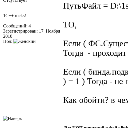
Отсутствует
ПутьФайл = D:\1s
1C++ rocks!
ТО,
Сообщений: 4
Зарегистрирован: 17. Ноября
2010
Пол:
Если ( ФС.Сущест
Тогда - проходи
Если ( бинда.под
) = 1 ) Тогда - н
Как обойти? в че
Re: КОП пишущий в файл link