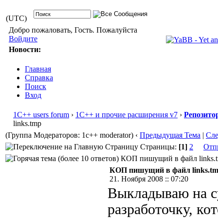
(UTC)
Добро пожаловать, Гость. Пожалуйста
Войдите
Новости:
Главная
Справка
Поиск
Вход
1С++ users forum
›
1С++ и прочие расширения v7
›
Репозито
links.tmp
(Группа Модераторов: 1c++ moderator)
‹
Предыдущая Тема
|
Сл
Страницы:
[1]
2
Отп
КОП пишущий в файл links.tm
КОП пишущий в файл links.t
21. Ноября 2008 :: 07:20
Выкладываю на с
разработочку, ко