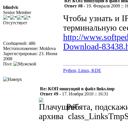
Re: КОП пишущий в файл link
Ответ #8 -
19. Февраля 2009 :: 1
blindvic
Senior Member
Чтобы узнать и IP
Отсутствует
терминальную се
http://www.softp
Сообщений: 486
Download-83438.
Местоположение: Moldova
Зарегистрирован: 23. Июня
2008
Пол:
Python, Linux, KDE
Re: КОП пишущий в файл links.tmp
Ответ #9 -
17. Ноября 2010 :: 16:31
Ребята, подскажи
архива class_LinksTmpSe