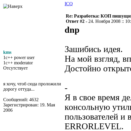
ICQ
Re: Разработка: КОП пишущий
Ответ #2 -
24. Ноября 2008 :: 10
dnp
Зашибись идея.
kms
На мой взгляд, в
1c++ power user
1c++ moderator
Достойно открыто
Отсутствует
я хочу, чтоб сюда проложили
-
дорогу оттуда...
Я в свое время д
Сообщений: 4632
Зарегистрирован: 19. Мая
консольную утили
2006
пользователей и в
ERRORLEVEL.