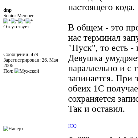
настоящего кода.
dnp
Senior Member
В общем - это пр
Отсутствует
нас терминал зап
.
"Пуск", то есть 
Сообщений: 479
Девушка умудряет
Зарегистрирован: 26. Мая
2006
параллельно и с 
Пол:
запинается. При 
обеих 1С получае
сохраняется запи
Так и оставил.
ICQ