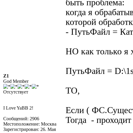
быть проблема:
когда я обрабатыв
которой обработк
- ПутьФайл = Кат
НО как только я 
ПутьФайл = D:\1s
Z1
God Member
ТО,
Отсутствует
I Love YaBB 2!
Если ( ФС.Сущест
Тогда - проходи
Сообщений: 2906
Местоположение: Москва
Зарегистрирован: 26. Мая