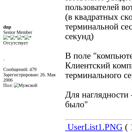
пользователей вот
(в квадратных ск
терминальной сес
dnp
Senior Member
секунд)
Отсутствует
В поле "компьюте
.
Клиентский компь
Сообщений: 479
терминального се
Зарегистрирован: 26. Мая
2006
Пол:
Для наглядности 
было"
UserList1.PNG
( 