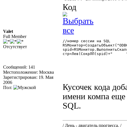
Код
Valet
Full Member
//номер сессии на SQL

RSМонитор=СоздатьОбъект("ODBC
Отсутствует
spid=RSМонитор.ВыполнитьСкал
стр=Лев(СокрЛП(spid)+"      "
Сообщений: 141
Местоположение: Москва
Зарегистрирован: 19. Мая
2006
Кусочек кода доб
Пол:
имени компа еще
SQL.
/ Лень - двигатель прогресса. /