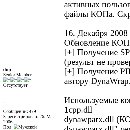
активных пользов
файлы КОПа. Скр
16. Декабря 2008 
Обновление КОП
[+] Получение SP
(результ не прове
[+] Получение PI
dnp
Senior Member
автору DynaWra
Отсутствует
Используемые ко
.
1cpp.dll
Сообщений: 479
Зарегистрирован: 26. Мая
dynawparx.dll (КО
2006
dynawparx.dll" де
Пол: