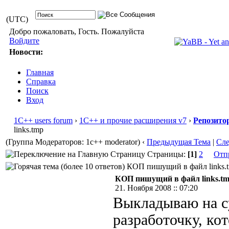
(UTC)
Добро пожаловать, Гость. Пожалуйста
Войдите
Новости:
Главная
Справка
Поиск
Вход
1С++ users forum
›
1С++ и прочие расширения v7
›
Репозито
links.tmp
(Группа Модераторов: 1c++ moderator)
‹
Предыдущая Тема
|
Сл
Страницы:
[1]
2
Отп
КОП пишущий в файл links.tm
КОП пишущий в файл links.t
21. Ноября 2008 :: 07:20
Выкладываю на с
разработочку, ко