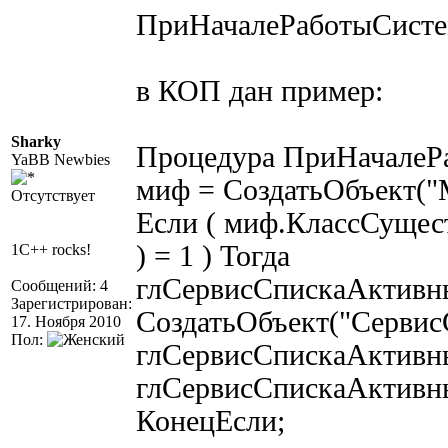
ПриНачалеРаботыСистем
в КОП дан пример:
Sharky
Процедура ПриНачалеР
YaBB Newbies
миф = СоздатьОбъект("M
Отсутствует
Если ( миф.КлассСущес
) = 1 ) Тогда
1C++ rocks!
глСервисСпискаАктивн
Сообщений: 4
Зарегистрирован:
СоздатьОбъект("Сервис
17. Ноября 2010
Пол:
глСервисСпискаАктивны
глСервисСпискаАктивн
КонецЕсли;