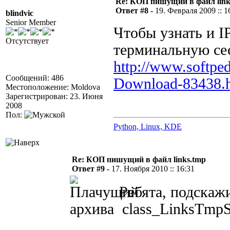
Re: КОП пишущий в файл link
Ответ #8 -
19. Февраля 2009 :: 1
blindvic
Senior Member
Чтобы узнать и IP
Отсутствует
терминальную се
http://www.softp
Сообщений: 486
Download-83438.
Местоположение: Moldova
Зарегистрирован: 23. Июня
2008
Пол:
Python, Linux, KDE
Re: КОП пишущий в файл links.tmp
Ответ #9 -
17. Ноября 2010 :: 16:31
Ребята, подскажи
архива class_LinksTmpSe