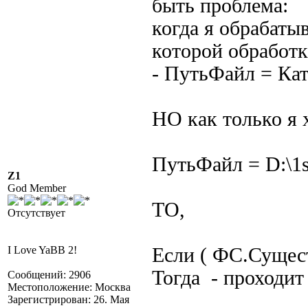
быть проблема:
когда я обрабатыв
которой обработк
- ПутьФайл = Кат
НО как только я 
ПутьФайл = D:\1s
Z1
God Member
ТО,
Отсутствует
I Love YaBB 2!
Если ( ФС.Сущест
Тогда - проходи
Сообщений: 2906
Местоположение: Москва
Зарегистрирован: 26. Мая