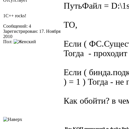
Отсутствует
ПутьФайл = D:\1s
1C++ rocks!
ТО,
Сообщений: 4
Зарегистрирован: 17. Ноября
2010
Пол:
Если ( ФС.Сущест
Тогда - проходи
Если ( бинда.под
) = 1 ) Тогда - н
Как обойти? в че
Re: КОП пишущий в файл link