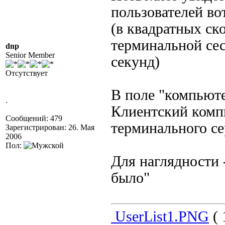
пользователей вот
(в квадратных ск
терминальной сес
dnp
Senior Member
секунд)
Отсутствует
В поле "компьюте
.
Клиентский компь
Сообщений: 479
терминального се
Зарегистрирован: 26. Мая
2006
Пол:
Для наглядности 
было"
UserList1.PNG
( 