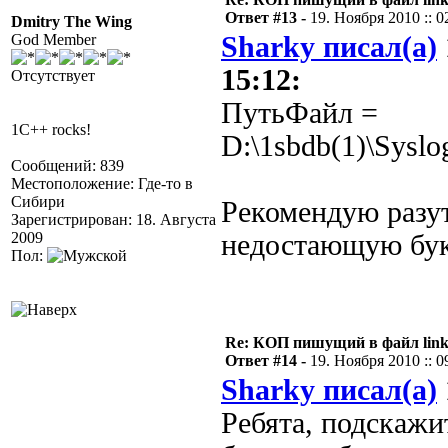
Ответ #13 -
19. Ноября 2010 :: 0
Dmitry The Wing
God Member
Sharky писал(а)
15:12:
Отсутствует
ПутьФайл =
1C++ rocks!
D:\1sbdb(1)\Syslo
Сообщений: 839
Местоположение: Где-то в
Сибири
Рекомендую разут
Зарегистрирован: 18. Августа
2009
недостающую бук
Пол:
Re: КОП пишущий в файл link
Ответ #14 -
19. Ноября 2010 :: 0
Sharky писал(а)
Ребята, подскажи