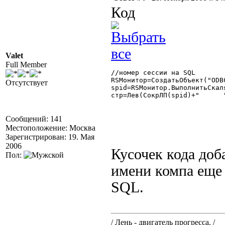
Код
Valet
Full Member
//номер сессии на SQL

RSМонитор=СоздатьОбъект("ODBC
Отсутствует
spid=RSМонитор.ВыполнитьСкал
стр=Лев(СокрЛП(spid)+"      "
Сообщений: 141
Местоположение: Москва
Зарегистрирован: 19. Мая
2006
Кусочек кода доб
Пол:
имени компа еще
SQL.
/ Лень - двигатель прогресса. /