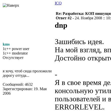
ICQ
Re: Разработка: КОП пишущий
Ответ #2 -
24. Ноября 2008 :: 10
dnp
Зашибись идея.
kms
На мой взгляд, в
1c++ power user
1c++ moderator
Достойно открыто
Отсутствует
я хочу, чтоб сюда проложили
-
дорогу оттуда...
Я в свое время д
Сообщений: 4632
Зарегистрирован: 19. Мая
консольную утили
2006
пользователей и в
ERRORLEVEL.