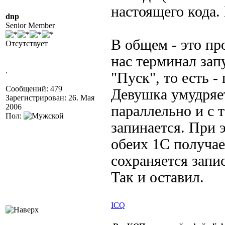
настоящего кода.
dnp
Senior Member
В общем - это пр
Отсутствует
нас терминал зап
.
"Пуск", то есть 
Сообщений: 479
Девушка умудряет
Зарегистрирован: 26. Мая
2006
параллельно и с 
Пол:
запинается. При 
обеих 1С получае
сохраняется запи
Так и оставил.
ICQ