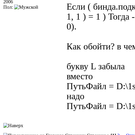
2006
Если ( бинда.по
Пол:
1, 1 ) = 1 ) Тогд
0).
Как обойти? в че
букву L забыла
вместо
ПутьФайл = D:\1s
надо
ПутьФайл = D:\1sb