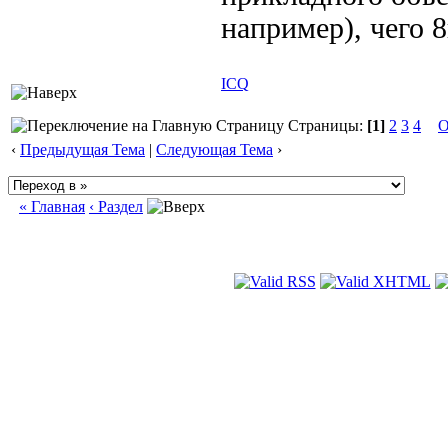
например), чего 8
ICQ
Страницы:
[1]
2
3
4
О
‹
Предыдущая Тема
|
Следующая Тема
›
« Главная
‹ Раздел