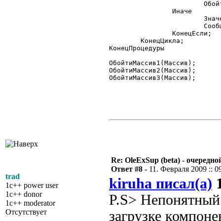
			ОбойтиМассив3(Массив, Измерение+1, Индексы);

		Иначе

			Значение = Массив.GetValue(Индексы);

			Сообщить(ТипЗначенияСтр(Значение)+" "+Значение);

		КонецЕсли;

	КонецЦикла;

КонецПроцедуры

ОбойтиМассив1(Массив);

ОбойтиМассив2(Массив);

ОбойтиМассив3(Массив);

Re: OleExSup (beta) - очередн
Ответ #8 -
11. Февраля 2009 :: 0
trad
kiruha писал(а)
1
1c++ power user
1c++ donor
P.S> Непонятный 
1c++ moderator
Отсутствует
загрузке компоне