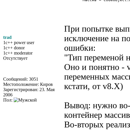
При попытке вып
исключение на по
trad
1c++ power user
ошибки:
1c++ donor
1c++ moderator
"Тип переменой н
Отсутствует
Оно и понятно - v
переменных масс
Сообщений: 3051
кстати, от v8.X)
Местоположение: Киров
Зарегистрирован: 23. Мая
2006
Пол:
Вывод: нужно во-
контейнер массив
Во-вторых реализ