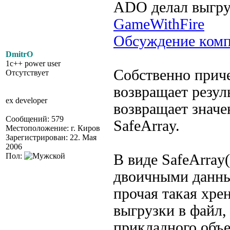
ADO делал выгру
GameWithFire
Обсуждение ком
DmitrO
1c++ power user
Собственно прич
Отсутствует
возвращает резул
ex developer
возвращает значе
Сообщений: 579
SafeArray.
Местоположение: г. Киров
Зарегистрирован: 22. Мая
2006
Пол:
В виде SafeArra
двоичными данны
прочая такая хре
выгрузки в файл,
прикладного объ