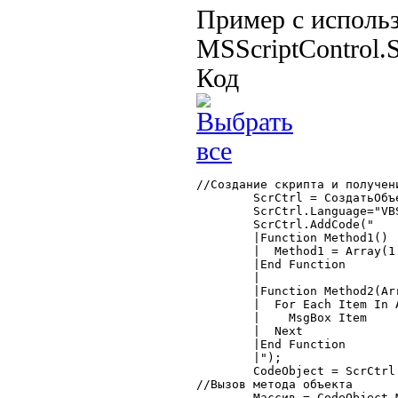
Пример с исполь
MSScriptControl.S
Код
//Создание скрипта и получени
	ScrCtrl = СоздатьОбъект("ScriptControl");

	ScrCtrl.Language="VBScript";

	ScrCtrl.AddCode("

	|Function Method1()

	|  Method1 = Array(1.2345, ""_Строка_"", Date)

	|End Function

	|

	|Function Method2(Arr)

	|  For Each Item In Arr

	|    MsgBox Item

	|  Next

	|End Function

	|");

	CodeObject = ScrCtrl.Modules("Global").CodeObject;

//Вызов метода объекта

	Массив = CodeObject.Method1();
