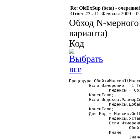
Re: OleExSup (beta) - очередн
Ответ #7 -
11. Февраля 2009 :: 0
Обход N-мерного 
варианта)
Код
Процедура ОбойтиМассив1(Масс
	Если Измерение = 1 Тогда

		Индексы = СоздатьОбъект("СписокЗначений");

	КонецЕсли;

	Если Индексы.РазмерСписка()<Измерение Тогда

		Индексы.ДобавитьЗначение("");

	КонецЕсли;

	Для Инд = Массив.GetLBound(Измерение) По Массив.GetUBound(Измерение) Цикл

		Индексы.УстановитьЗначение(Измерение, Инд);

		Если Измерение < Массив.GetDim() Тогда

			ОбойтиМассив1(Массив, Измерение+1, Индексы);

		Иначе

			Значение = Массив.GetValue(Индексы);
