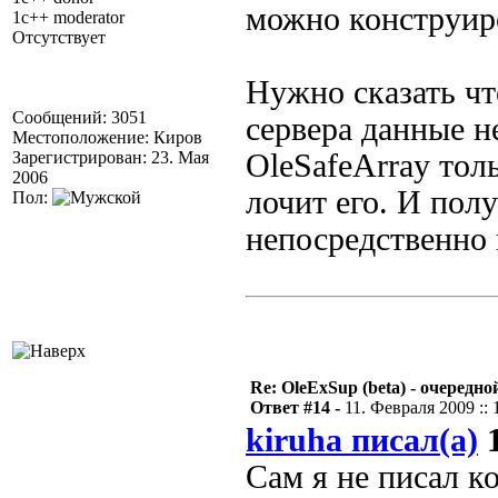
можно конструир
1c++ moderator
Отсутствует
Нужно сказать чт
Сообщений: 3051
сервера данные н
Местоположение: Киров
Зарегистрирован: 23. Мая
OleSafeArray толь
2006
лочит его. И пол
Пол:
непосредственно 
Re: OleExSup (beta) - очередн
Ответ #14 -
11. Февраля 2009 :: 
kiruha писал(а)
1
Сам я не писал к