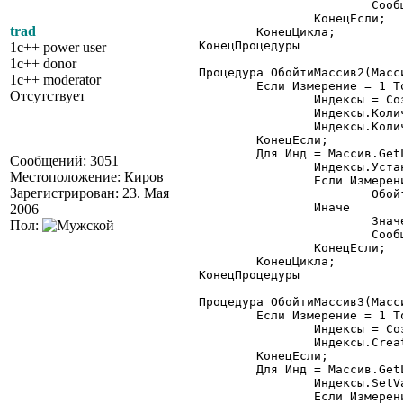
			Сообщить(ТипЗначенияСтр(Значение)+" "+Значение);

		КонецЕсли;

trad
	КонецЦикла;

КонецПроцедуры

1c++ power user
1c++ donor
Процедура ОбойтиМассив2(Масс
1c++ moderator
	Если Измерение = 1 Тогда

Отсутствует
		Индексы = СоздатьОбъект("ТаблицаЗначений");

		Индексы.КоличествоКолонок(1);

		Индексы.КоличествоСтрок(Массив.GetDim());

	КонецЕсли;

	Для Инд = Массив.GetLBound(Измерение) По Массив.GetUBound(Измерение) Цикл

Сообщений: 3051
		Индексы.УстановитьЗначение(Измерение, 1, Инд);

Местоположение: Киров
		Если Измерение < Массив.GetDim() Тогда

Зарегистрирован: 23. Мая
			ОбойтиМассив2(Массив, Измерение+1, Индексы);

		Иначе

2006
			Значение = Массив.GetValue(Индексы);

Пол:
			Сообщить(ТипЗначенияСтр(Значение)+" "+Значение);

		КонецЕсли;

	КонецЦикла;

КонецПроцедуры

Процедура ОбойтиМассив3(Масс
	Если Измерение = 1 Тогда

		Индексы = СоздатьОбъект("OLESafeArray");

		Индексы.Create(Индексы.VarTypes.VT_I2, Массив.GetDim());

	КонецЕсли;

	Для Инд = Массив.GetLBound(Измерение) По Массив.GetUBound(Измерение) Цикл

		Индексы.SetValue(Измерение-1, Инд);

		Если Измерение < Массив.GetDim() Тогда
