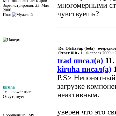
Местоположение: Киров
многомерными ст
Зарегистрирован: 23. Мая
2006
чувствуешь?
Пол:
Re: OleExSup (beta) - очередн
Ответ #10 -
11. Февраля 2009 :: 
trad писал(а)
11.
kiruha писал(а)
1
P.S> Непонятный 
загрузке компоне
kiruha
1c++ power user
неактивным.
Отсутствует
уверен что это с
Сообщений: 1249