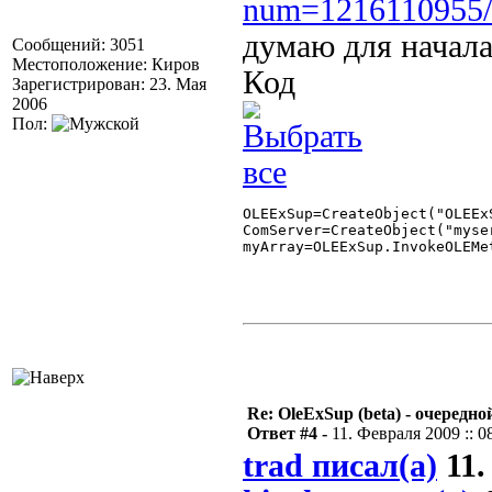
num=1216110955/
думаю для начала
Сообщений: 3051
Местоположение: Киров
Код
Зарегистрирован: 23. Мая
2006
Пол:
OLEExSup=CreateObject("OLEExS
ComServer=CreateObject("myser
myArray=OLEExSup.InvokeOLEMe
Re: OleExSup (beta) - очередн
Ответ #4 -
11. Февраля 2009 :: 0
trad писал(а)
11.