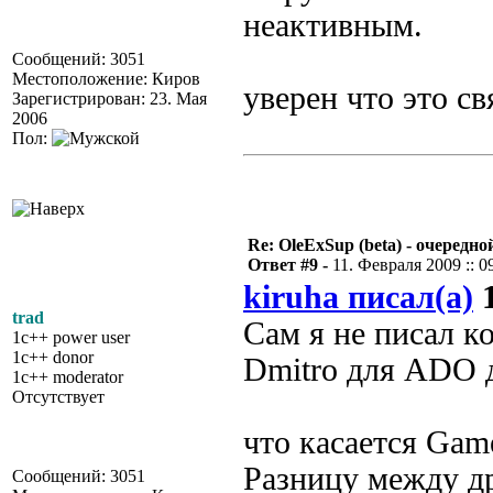
неактивным.
Сообщений: 3051
Местоположение: Киров
уверен что это с
Зарегистрирован: 23. Мая
2006
Пол:
Re: OleExSup (beta) - очередн
Ответ #9 -
11. Февраля 2009 :: 0
kiruha писал(а)
1
trad
Сам я не писал к
1c++ power user
1c++ donor
Dmitro для ADO д
1c++ moderator
Отсутствует
что касается Game
Разницу между д
Сообщений: 3051