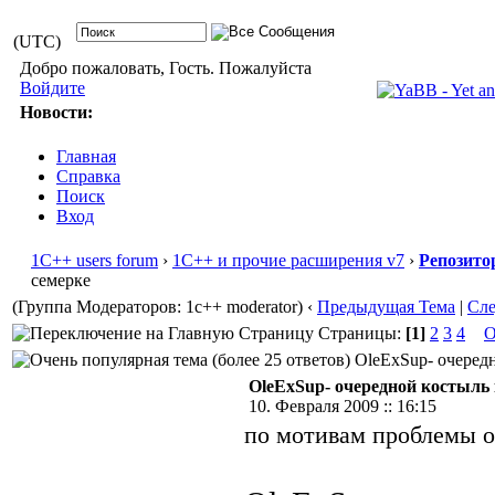
(UTC)
Добро пожаловать, Гость. Пожалуйста
Войдите
Новости:
Главная
Справка
Поиск
Вход
1С++ users forum
›
1С++ и прочие расширения v7
›
Репозито
семерке
(Группа Модераторов: 1c++ moderator)
‹
Предыдущая Тема
|
Сл
Страницы:
[1]
2
3
4
О
OleExSup- очередн
OleExSup- очередной костыль 
10. Февраля 2009 :: 16:15
по мотивам проблемы о