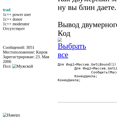
ну вы блин даете.
trad
1c++ power user
1c++ donor
Вывод двумерног
1c++ moderator
Отсутствует
Код
Сообщений: 3051
Местоположение: Киров
Зарегистрирован: 23. Мая
2006
Для Инд1=Массив.GetLBound(1)
Пол:
	Для Инд2=Массив.GetLBound(2) По Массив.GetUBound(2) Цикл

		Сообщить(Массив.GetValue(Инд1,Инд2));

	КонецЦикла;

КонецЦикла;
