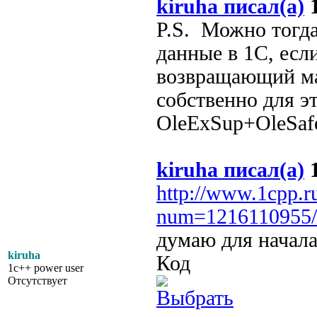
kiruha писал(а)
1
P.S. Можно тогда
данные в 1С, если
возвращающий ма
собственно для э
OleExSup+OleSaf
kiruha писал(а)
1
http://www.1cpp.r
num=1216110955/
думаю для начала
kiruha
Код
1c++ power user
Отсутствует