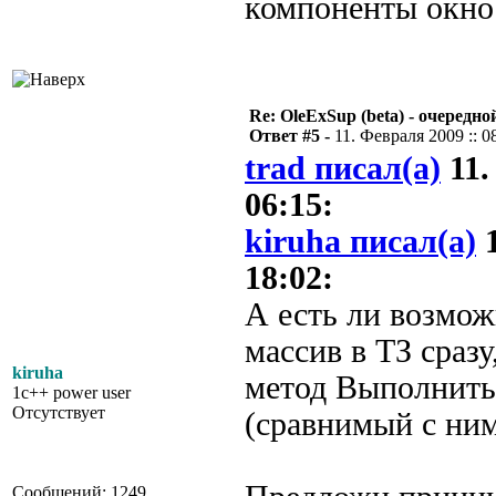
компоненты окно
Re: OleExSup (beta) - очередн
Ответ #5 -
11. Февраля 2009 :: 0
trad писал(а)
11.
06:15:
kiruha писал(а)
1
18:02:
А есть ли возмож
массив в ТЗ сразу
kiruha
метод Выполнить
1c++ power user
Отсутствует
(сравнимый с ним
Сообщений: 1249