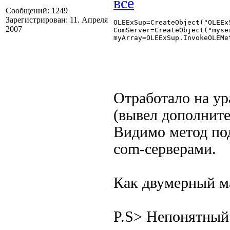
Сообщений: 1249
Зарегистрирован: 11. Апреля
OLEExSup=CreateObject("OLEExS
2007
ComServer=CreateObject("myser
myArray=OLEExSup.InvokeOLEMe
Отработало на ур
(вывел дополните
Видимо метод по
com-серверами.
Как двумерный м
P.S> Непонятный 