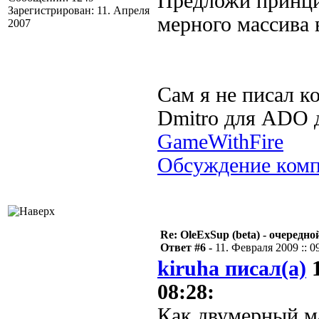
Предложи принци
Зарегистрирован: 11. Апреля
мерного массива 
2007
Сам я не писал к
Dmitro для ADO д
GameWithFire
Обсуждение ком
Re: OleExSup (beta) - очередн
Ответ #6 -
11. Февраля 2009 :: 0
kiruha писал(а)
1
08:28:
Как двумерный м