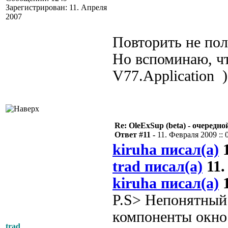
Зарегистрирован: 11. Апреля
2007
Повторить не пол
Но вспоминаю, чт
V77.Application )
Re: OleExSup (beta) - очередн
Ответ #11 -
11. Февраля 2009 :: 
kiruha писал(а)
1
trad писал(а)
11.
kiruha писал(а)
1
P.S> Непонятный 
компоненты окно
trad