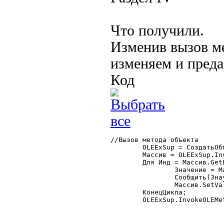
Что получили.
Изменив вызов ме
изменяем и преда
Код
//Вызов метода объекта

	OLEExSup = СоздатьОбъект("OLEExSup");

	Массив = OLEExSup.InvokeOLEMethod(CodeObject, "Method1");

	Для Инд = Массив.GetLBound() По Массив.GetUBound() Цикл

		Значение = Массив.GetValue(Инд);

		Сообщить(Значение);

		Массив.SetValue(Инд, Значение+1);

	КонецЦикла;

	OLEExSup.InvokeOLEMethod(CodeObject, "Method2", Массив); 
