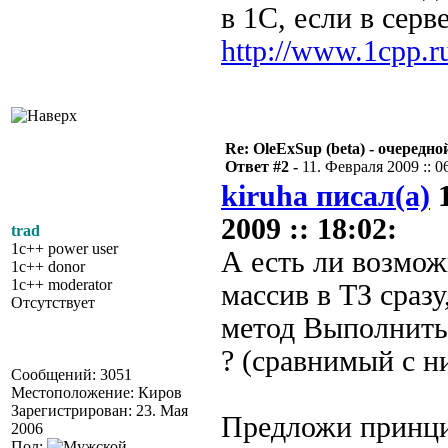
в 1С, если в сер
http://www.1cpp.
Re: OleExSup (beta) - очередн
Ответ #2 -
11. Февраля 2009 :: 0
kiruha писал(а)
1
2009 :: 18:02:
trad
1c++ power user
А есть ли возмож
1c++ donor
1c++ moderator
массив в ТЗ сразу
Отсутствует
метод Выполнит
? (сравнимый с н
Сообщений: 3051
Местоположение: Киров
Зарегистрирован: 23. Мая
Предложи принци
2006
Пол: