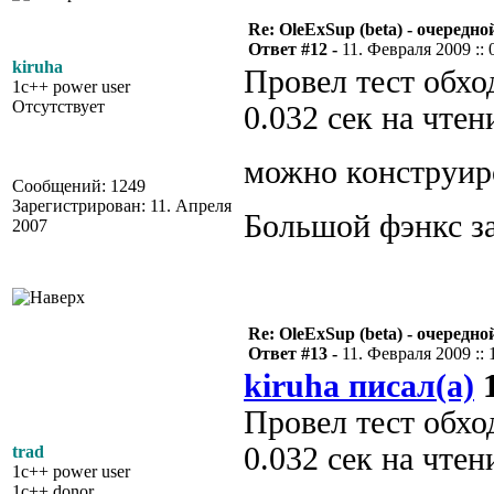
Re: OleExSup (beta) - очередн
Ответ #12 -
11. Февраля 2009 :: 
kiruha
Провел тест обхо
1c++ power user
Отсутствует
0.032 сек на чтен
можно конструир
Сообщений: 1249
Зарегистрирован: 11. Апреля
Большой фэнкс з
2007
Re: OleExSup (beta) - очередн
Ответ #13 -
11. Февраля 2009 :: 
kiruha писал(а)
1
Провел тест обхо
0.032 сек на чтен
trad
1c++ power user
1c++ donor