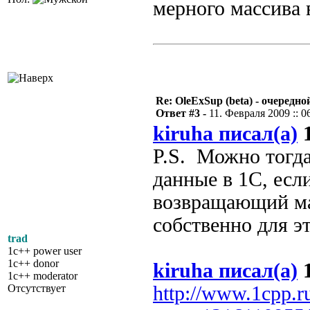
мерного массива 
Re: OleExSup (beta) - очередн
Ответ #3 -
11. Февраля 2009 :: 0
kiruha писал(а)
1
P.S. Можно тогда
данные в 1С, если
возвращающий ма
собственно для э
trad
1c++ power user
1c++ donor
kiruha писал(а)
1
1c++ moderator
Отсутствует
http://www.1cpp.r