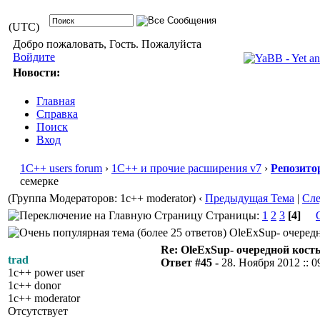
(UTC)
Добро пожаловать, Гость. Пожалуйста
Войдите
Новости:
Главная
Справка
Поиск
Вход
1С++ users forum
›
1С++ и прочие расширения v7
›
Репозито
семерке
(Группа Модераторов: 1c++ moderator)
‹
Предыдущая Тема
|
Сл
Страницы:
1
2
3
[4]
OleExSup- очередн
Re: OleExSup- очередной кост
trad
Ответ #45 -
28. Ноября 2012 :: 0
1c++ power user
1c++ donor
1c++ moderator
Отсутствует