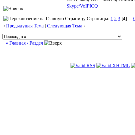
Skype/VoIP
ICQ
Страницы:
1
2
3
[4]
‹
Предыдущая Тема
|
Следующая Тема
›
« Главная
‹ Раздел