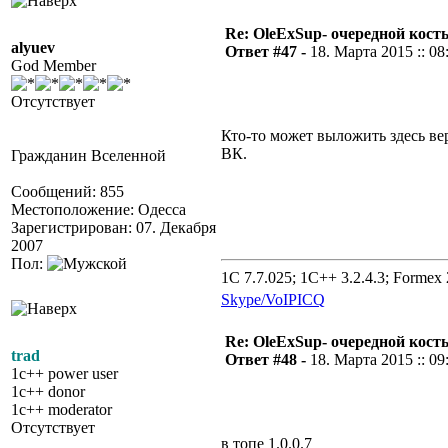
Re: OleExSup- очередной кост
alyuev
Ответ #47 -
18. Марта 2015 :: 08
God Member
Отсутствует
Кто-то может выложить здесь ве
ВК.
Гражданин Вселенной
Сообщений: 855
Местоположение: Одесса
Зарегистрирован: 07. Декабря
2007
Пол:
1C 7.7.025; 1C++ 3.2.4.3; Formex 2
Skype/VoIP
ICQ
Re: OleExSup- очередной кост
trad
Ответ #48 -
18. Марта 2015 :: 09
1c++ power user
1c++ donor
1c++ moderator
Отсутствует
в топе 1.0.0.7