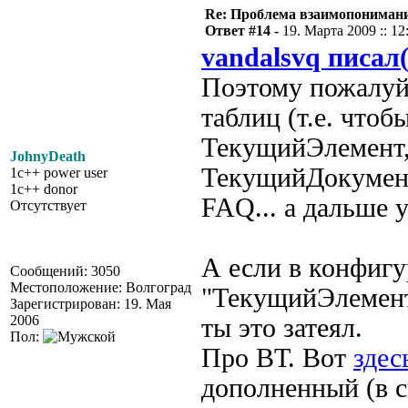
Re: Проблема взаимопониман
Ответ #14 -
19. Марта 2009 :: 12
vandalsvq писал(
Поэтому пожалуй 
таблиц (т.е. чтоб
ТекущийЭлемент,
JohnyDeath
ТекущийДокумент 
1c++ power user
1c++ donor
FAQ... а дальше 
Отсутствует
А если в конфигу
Сообщений: 3050
Местоположение: Волгоград
"ТекущийЭлемен
Зарегистрирован: 19. Мая
2006
ты это затеял.
Пол:
Про ВТ. Вот
здес
дополненный (в с