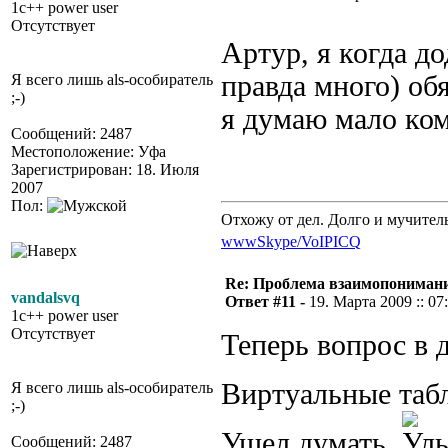
1c++ power user
Отсутствует
Артур, я когда д
правда много) об
Я всего лишь als-особиратель
;-)
я думаю мало ком
Сообщений: 2487
Местоположение: Уфа
Зарегистрирован: 18. Июля
2007
Пол:
Отхожу от дел. Долго и мучител
www
Skype/VoIP
ICQ
Re: Проблема взаимопониман
vandalsvq
Ответ #11 -
19. Марта 2009 :: 07
1c++ power user
Отсутствует
Теперь вопрос в д
Виртуальные таб
Я всего лишь als-особиратель
;-)
Ушел думать
Сообщений: 2487