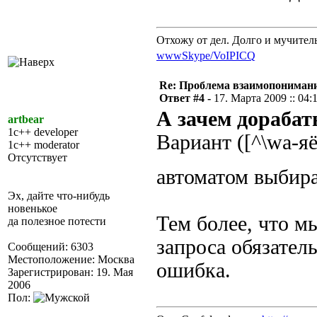
Отхожу от дел. Долго и мучител
www
Skype/VoIP
ICQ
Re: Проблема взаимопониман
Ответ #4 -
17. Марта 2009 :: 04:
А зачем дорабат
artbear
1c++ developer
Вариант ([^\wа-
1c++ moderator
Отсутствует
автоматом выбир
Эх, дайте что-нибудь
новенькое
Тем более, что мы
да полезное потести
запроса обязател
Сообщений: 6303
Местоположение: Москва
ошибка.
Зарегистрирован: 19. Мая
2006
Пол: