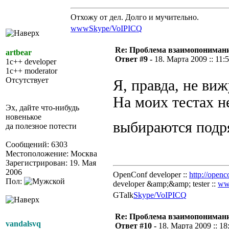
Отхожу от дел. Долго и мучительно.
www
Skype/VoIP
ICQ
Re: Проблема взаимопониман
artbear
Ответ #9 -
18. Марта 2009 :: 11:
1c++ developer
1c++ moderator
Отсутствует
Я, правда, не виж
На моих тестах н
Эх, дайте что-нибудь
новенькое
выбираются подр
да полезное потести
Сообщений: 6303
Местоположение: Москва
Зарегистрирован: 19. Мая
2006
OpenConf developer ::
http://openc
Пол:
developer &amp;&amp; tester ::
ww
GTalk
Skype/VoIP
ICQ
Re: Проблема взаимопониман
vandalsvq
Ответ #10 -
18. Марта 2009 :: 18