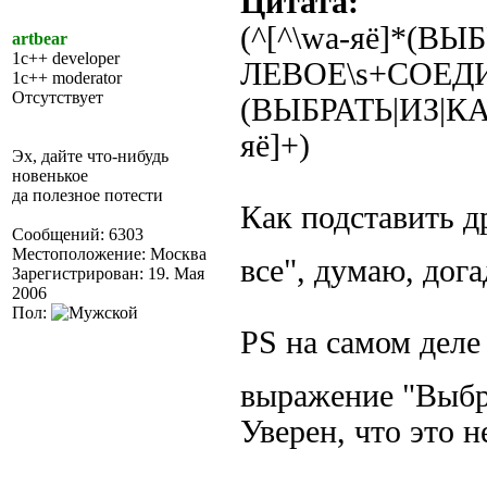
Цитата:
(^[^\wа-яё]*(ВЫ
artbear
1c++ developer
ЛЕВОЕ\s+СОЕДИН
1c++ moderator
Отсутствует
(ВЫБРАТЬ|ИЗ|К
яё]+)
Эх, дайте что-нибудь
новенькое
да полезное потести
Как подставить д
Сообщений: 6303
Местоположение: Москва
все", думаю, дог
Зарегистрирован: 19. Мая
2006
Пол:
PS на самом деле 
выражение "Выбр
Уверен, что это 