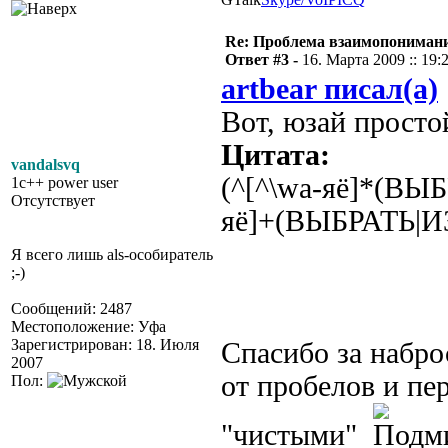
Re: Проблема взаимопониман
Ответ #3 -
16. Марта 2009 :: 19:
artbear писал(а)
Вот, юзай просто
Цитата:
vandalsvq
(^[^\wа-яё]*(ВЫБ
1c++ power user
Отсутствует
яё]+(ВЫБРАТЬ|ИЗ
Я всего лишь als-особиратель
;-)
Сообщений: 2487
Местоположение: Уфа
Зарегистрирован: 18. Июля
Спасибо за набро
2007
от пробелов и пер
Пол:
"чистыми"