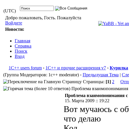
(UTC)
Добро пожаловать, Гость. Пожалуйста
Войдите
Новости:
Главная
Справка
Поиск
Вход
1С++ users forum
›
1С++ и прочие расширения v7
›
Курилка
(Группа Модераторов: 1c++ moderator)
‹
Предыдущая Тема
|
Сл
Страницы:
[1]
2
Отп
Проблема взаимопонимания с
Проблема взаимопонимания 
15. Марта 2009 :: 19:22
Вот мучаюсь с об
что делаю
Код