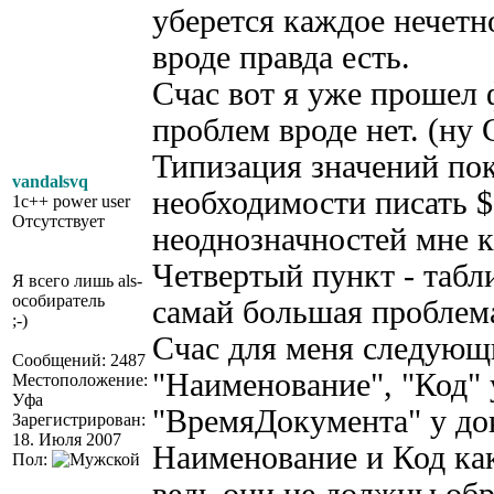
уберется каждое нечетно
вроде правда есть.
Счас вот я уже прошел 
проблем вроде нет. (
Типизация значений пок
vandalsvq
необходимости писать $
1c++ power user
Отсутствует
неоднозначностей мне к
Четвертый пункт - табл
Я всего лишь als-
особиратель
самай большая проблем
;-)
Счас для меня следующ
Сообщений: 2487
"Наименование", "Код" 
Местоположение:
Уфа
"ВремяДокумента" у док
Зарегистрирован:
18. Июля 2007
Наименование и Код как
Пол: