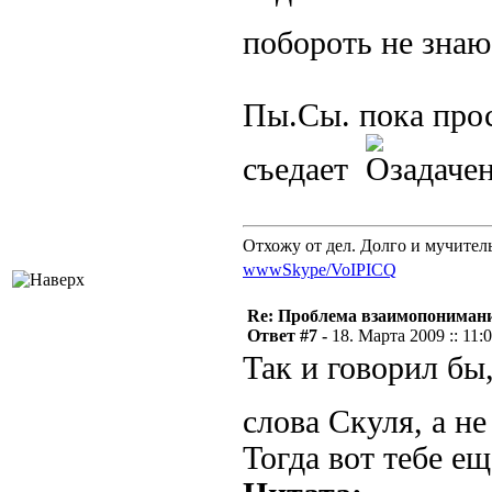
побороть не зна
Пы.Сы. пока прос
съедает
Отхожу от дел. Долго и мучител
www
Skype/VoIP
ICQ
Re: Проблема взаимопониман
Ответ #7 -
18. Марта 2009 :: 11:
Так и говорил бы
слова Скуля, а н
Тогда вот тебе е