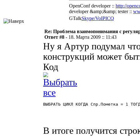
OpenConf developer ::
http://openc
developer &amp;&amp; tester ::
ww
GTalk
Skype/VoIP
ICQ
Re: Проблема взаимопонимания с регу
Ответ #8 -
18. Марта 2009 :: 11:43
Ну я Артур подумал что
конструкций может быт
Код
ВЫБРАТЬ ЦИКЛ КОГДА Спр.Пометка = 1 ТОГД
В итоге получится строк