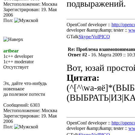
подвыражений.
Местоположение: Москва
Зарегистрирован: 19. Мая
2006
Пол:
OpenConf developer ::
http://openc
developer &amp;&amp; tester ::
ww
GTalk
Skype/VoIP
ICQ
Re: Проблема взаимопониман
artbear
Ответ #2 -
16. Марта 2009 :: 10:
1c++ developer
1c++ moderator
Вот, юзай просто
Отсутствует
Цитата:
Эх, дайте что-нибудь
(^[^\wа-яё]*(ВЫБ
новенькое
да полезное потести
(ВЫБРАТЬ|ИЗ|КАК
Сообщений: 6303
Местоположение: Москва
Зарегистрирован: 19. Мая
2006
OpenConf developer ::
http://openc
Пол:
developer &amp;&amp; tester ::
ww
GTalk
Skype/VoIP
ICQ