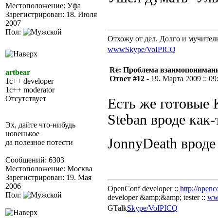
Местоположение: Уфа
Зарегистрирован: 18. Июля
2007
Пол:
Отхожу от дел. Долго и мучител
www
Skype/VoIP
ICQ
Re: Проблема взаимопониман
artbear
Ответ #12 -
19. Марта 2009 :: 09
1c++ developer
1c++ moderator
Отсутствует
Есть же готовые
Steban вроде как-
Эх, дайте что-нибудь
новенькое
JonnyDeath врод
да полезное потести
Сообщений: 6303
Местоположение: Москва
Зарегистрирован: 19. Мая
2006
OpenConf developer ::
http://openc
Пол:
developer &amp;&amp; tester ::
ww
GTalk
Skype/VoIP
ICQ