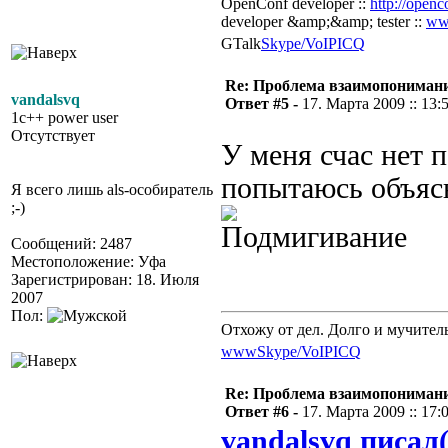
OpenConf developer ::
http://openc
developer &amp;&amp; tester ::
ww
GTalk
Skype/VoIP
ICQ
Re: Проблема взаимопониман
vandalsvq
Ответ #5 -
17. Марта 2009 :: 13:
1c++ power user
Отсутствует
У меня счас нет п
попытаюсь объясн
Я всего лишь als-особиратель
;-)
Сообщений: 2487
Местоположение: Уфа
Зарегистрирован: 18. Июля
2007
Пол:
Отхожу от дел. Долго и мучител
www
Skype/VoIP
ICQ
Re: Проблема взаимопониман
Ответ #6 -
17. Марта 2009 :: 17:
vandalsvq писал(