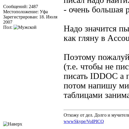
писал надо найти.
Сообщений: 2487
- очень большая 
Местоположение: Уфа
Зарегистрирован: 18. Июля
2007
Надо значится пы
Пол:
как гляну в Accou
Поэтому пожалуй 
(т.е. чтобы не пи
писать IDDOC а п
потом напишу мин
таблицами заним
Отхожу от дел. Долго и мучител
www
Skype/VoIP
ICQ