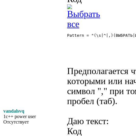
Pattern = "(\s|^|,)(ВЫБРАТЬ|И
Предполагается ч
которыми или нач
символ "," при т
пробел (таб).
vandalsvq
1c++ power user
Даю текст:
Отсутствует
Код