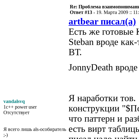
Re: Проблема взаимопониман
Ответ #13 -
19. Марта 2009 :: 11
artbear писал(а)
Есть же готовые
Steban вроде как
ВТ.
JonnyDeath врод
Я наработки тов.
vandalsvq
конструкции "$По
1c++ power user
Отсутствует
что паттерн и ра
есть вирт таблицы,
Я всего лишь als-особиратель
;-)