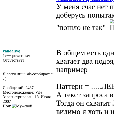
У меня счас нет п
доберусь попытаю
"пошло не так"
В общем есть одн
vandalsvq
1c++ power user
хватает два подр
Отсутствует
например
Я всего лишь als-особиратель
;-)
Паттерн = ....
Сообщений: 2487
Местоположение: Уфа
А текст запрос
Зарегистрирован: 18. Июля
Тогда он схвати
2007
Пол:
видимо я хоть и 