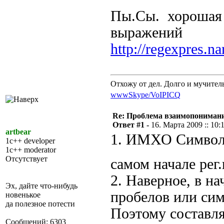
Пы.Сы. хорошая с
выражений
http://regexpres.na
Отхожу от дел. Долго и мучител
www
Skype/VoIP
ICQ
Re: Проблема взаимопониман
Ответ #1 -
16. Марта 2009 :: 10:
artbear
1. ИМХО Символ 
1c++ developer
1c++ moderator
Отсутствует
самом начале ре
2. Наверное, в н
Эх, дайте что-нибудь
пробелов или сим
новенькое
да полезное потести
Поэтому составл
Сообщений: 6303