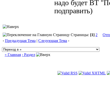
надо будет ВТ "П
подправить)
Страницы:
[1]
2
Отп
‹
Предыдущая Тема
|
Следующая Тема
›
« Главная
‹ Раздел