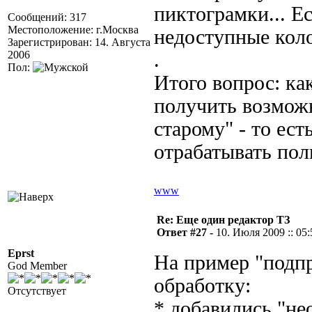
пиктограмки... Е
Сообщений: 317
Местоположение: г.Москва
недоступные коло
Зарегистрирован: 14. Августа
2006
.
Пол:
Итого вопрос: ка
получить возможн
старому" - то ест
отрабатывать пол
www
Re: Еще один редактор ТЗ
Ответ #27 -
10. Июля 2009 :: 05:
Eprst
На пример "подпр
God Member
обработку:
Отсутствует
* добавились "не