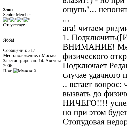
влазит?) - но пр
ощупь"... непонят
Злоп
Senior Member
...
Отсутствует
ага! читаем ридм
1. Подключить([
Ябба!
ВНИМАНИЕ! Мето
Сообщений: 317
физического отк
Местоположение: г.Москва
Зарегистрирован: 14. Августа
Подключает Редак
2006
Пол:
случае удачного 
.. встает вопрос:
вызвать до физи
НИЧЕГО!!!! успеш
но при этом буде
Стопудовая недор