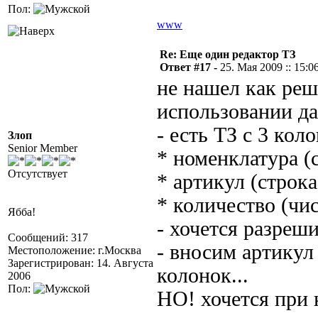
Пол:
www
Re: Еще один редактор ТЗ
Ответ #17 -
25. Мая 2009 :: 15:0
не нашел как ре
использовании да
- есть ТЗ с 3 кол
Злоп
Senior Member
* номенклатура (
Отсутствует
* артикул (строка
* количество (чи
Ябба!
- хочется разреш
Сообщений: 317
- вносим артикул
Местоположение: г.Москва
Зарегистрирован: 14. Августа
колонок...
2006
Пол:
НО! хочется при 