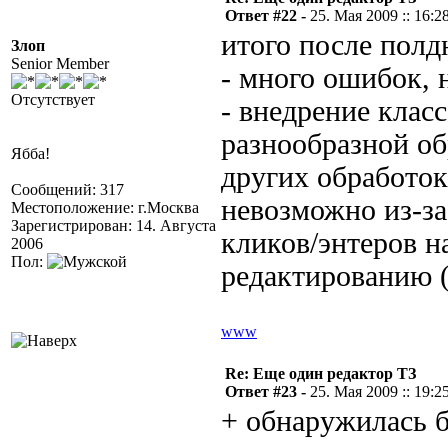
Ответ #22 -
25. Мая 2009 :: 16:2
итого после полд
Злоп
Senior Member
- много ошибок, 
Отсутствует
- внедрение клас
разнообразной об
Ябба!
других обработок/
Сообщений: 317
невозможно из-за
Местоположение: г.Москва
Зарегистрирован: 14. Августа
кликов/энтеров н
2006
Пол:
редактированию (
www
Re: Еще один редактор ТЗ
Ответ #23 -
25. Мая 2009 :: 19:2
+ обнаружилась б