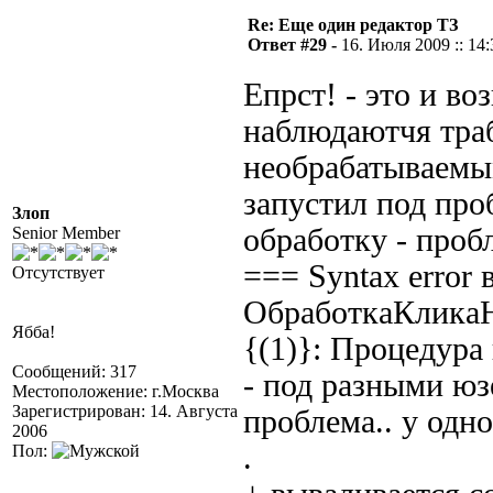
Re: Еще один редактор ТЗ
Ответ #29 -
16. Июля 2009 :: 14:
Епрст! - это и во
наблюдаютчя траб
необрабатываемы
запустил под пр
Злоп
обработку - пробл
Senior Member
=== Syntax error
Отсутствует
ОбработкаКлика
Ябба!
{(1)}: Процедур
Сообщений: 317
- под разными юз
Местоположение: г.Москва
Зарегистрирован: 14. Августа
проблема.. у одног
2006
.
Пол: