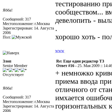
тестированию пр
Ябба!
сообществом... в
девелопить - выл
Сообщений: 317
Местоположение: г.Москва
.
Зарегистрирован: 14. Августа
2006
хорошо хоть - пол
Пол:
www
Злоп
Re: Еще один редактор ТЗ
Senior Member
Ответ #16 -
25. Мая 2009 :: 14:4
+ немножко крив
Отсутствует
приема ввода при
отличного от стан
Ябба!
имхается ошибочк
Сообщений: 317
Местоположение: г.Москва
горизонтальных 
Зарегистрирован: 14. Августа
2006