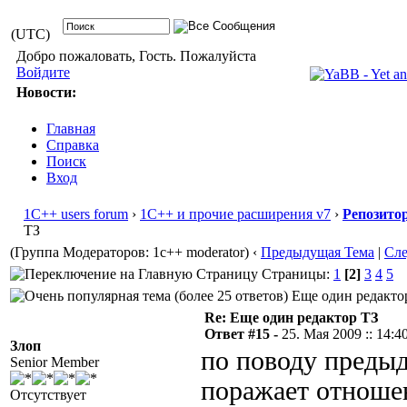
(UTC)
Добро пожаловать, Гость. Пожалуйста
Войдите
Новости:
Главная
Справка
Поиск
Вход
1С++ users forum
›
1С++ и прочие расширения v7
›
Репозито
ТЗ
(Группа Модераторов: 1c++ moderator)
‹
Предыдущая Тема
|
Сл
Страницы:
1
[2]
3
4
5
Еще один редактор
Re: Еще один редактор ТЗ
Ответ #15 -
25. Мая 2009 :: 14:4
Злоп
по поводу предыд
Senior Member
поражает отношен
Отсутствует