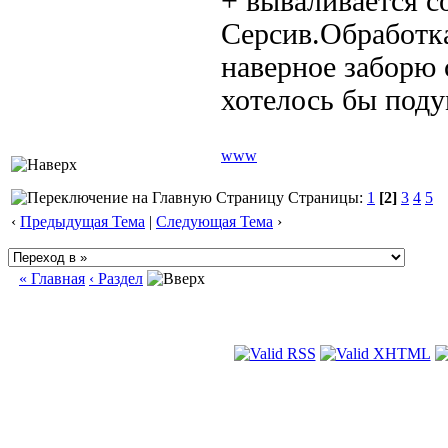
+ вываливается 
Серсив.Обработка
наверное заборю 
хотелось бы поду
www
Страницы:
1
[2]
3
4
5
‹
Предыдущая Тема
|
Следующая Тема
›
« Главная
‹ Раздел