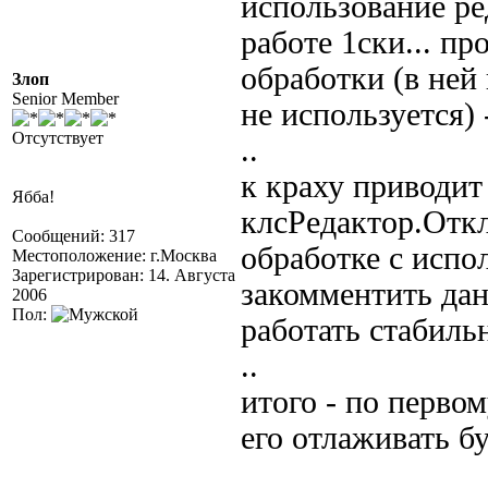
использование ре
работе 1ски... п
обработки (в ней 
Злоп
Senior Member
не используется) 
Отсутствует
..
к краху приводит
Ябба!
клсРедактор.Откл
Сообщений: 317
обработке с испо
Местоположение: г.Москва
Зарегистрирован: 14. Августа
закомментить дан
2006
Пол:
работать стабильн
..
итого - по перво
его отлаживать бу