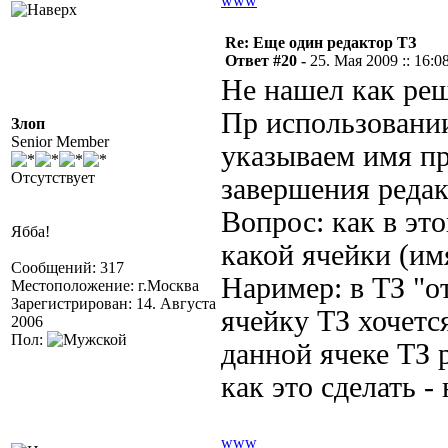
www
Re: Еще один редактор ТЗ
Ответ #20 -
25. Мая 2009 :: 16:0
Не нашел как ре
Пр использовани
Злоп
Senior Member
указываем имя пр
Отсутствует
завершения редак
Вопрос: как в эт
Ябба!
какой ячейки (им
Сообщений: 317
Наример: в ТЗ "о
Местоположение: г.Москва
Зарегистрирован: 14. Августа
ячейку ТЗ хочет
2006
Пол:
данной ячеке ТЗ 
как это сделать -
www