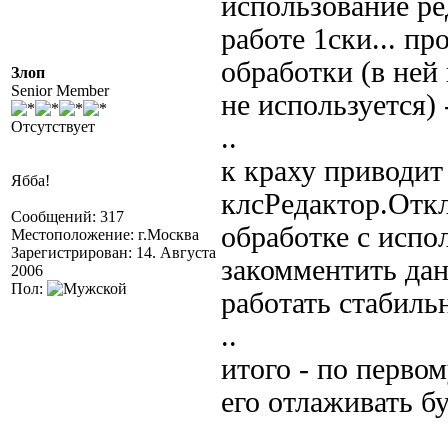
использование ре
работе 1ски... п
обработки (в ней 
Злоп
Senior Member
не используется) 
Отсутствует
..
к краху приводит
Ябба!
клсРедактор.Откл
Сообщений: 317
обработке с испо
Местоположение: г.Москва
Зарегистрирован: 14. Августа
закомментить дан
2006
Пол:
работать стабильн
..
итого - по перво
его отлаживать бу