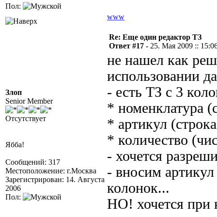
Пол:
www
Re: Еще один редактор ТЗ
Ответ #17 -
25. Мая 2009 :: 15:0
не нашел как ре
использовании да
- есть ТЗ с 3 кол
Злоп
Senior Member
* номенклатура (
Отсутствует
* артикул (строка
* количество (чи
Ябба!
- хочется разреш
Сообщений: 317
- вносим артикул
Местоположение: г.Москва
Зарегистрирован: 14. Августа
колонок...
2006
Пол:
НО! хочется при 