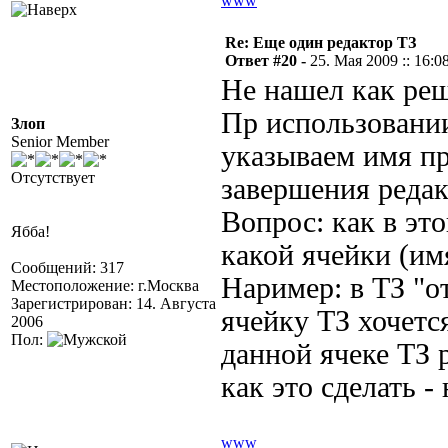
www
Re: Еще один редактор ТЗ
Ответ #20 -
25. Мая 2009 :: 16:0
Не нашел как ре
Пр использовани
Злоп
Senior Member
указываем имя пр
Отсутствует
завершения редак
Вопрос: как в эт
Ябба!
какой ячейки (им
Сообщений: 317
Наример: в ТЗ "о
Местоположение: г.Москва
Зарегистрирован: 14. Августа
ячейку ТЗ хочет
2006
Пол:
данной ячеке ТЗ 
как это сделать -
www