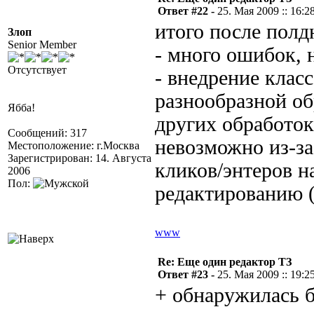
Ответ #22 -
25. Мая 2009 :: 16:2
итого после полд
Злоп
Senior Member
- много ошибок, 
Отсутствует
- внедрение клас
разнообразной об
Ябба!
других обработок/
Сообщений: 317
невозможно из-за
Местоположение: г.Москва
Зарегистрирован: 14. Августа
кликов/энтеров н
2006
Пол:
редактированию (
www
Re: Еще один редактор ТЗ
Ответ #23 -
25. Мая 2009 :: 19:2
+ обнаружилась б