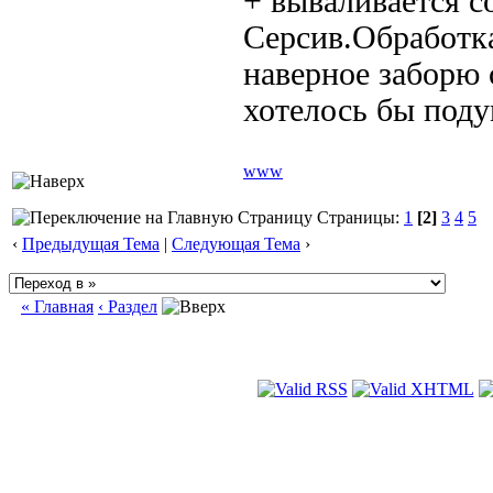
+ вываливается 
Серсив.Обработка
наверное заборю 
хотелось бы поду
www
Страницы:
1
[2]
3
4
5
‹
Предыдущая Тема
|
Следующая Тема
›
« Главная
‹ Раздел