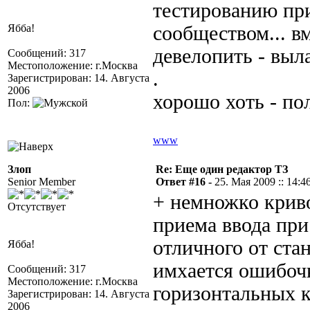
тестированию пр
Ябба!
сообществом... в
девелопить - выл
Сообщений: 317
Местоположение: г.Москва
.
Зарегистрирован: 14. Августа
2006
хорошо хоть - пол
Пол:
www
Злоп
Re: Еще один редактор ТЗ
Senior Member
Ответ #16 -
25. Мая 2009 :: 14:4
+ немножко крив
Отсутствует
приема ввода при
отличного от стан
Ябба!
имхается ошибочк
Сообщений: 317
Местоположение: г.Москва
горизонтальных 
Зарегистрирован: 14. Августа
2006