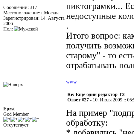
пиктограмки... Е
Сообщений: 317
Местоположение: г.Москва
недоступные коло
Зарегистрирован: 14. Августа
2006
.
Пол:
Итого вопрос: ка
получить возможн
старому" - то ест
отрабатывать пол
www
Re: Еще один редактор ТЗ
Ответ #27 -
10. Июля 2009 :: 05:
Eprst
На пример "подпр
God Member
обработку:
Отсутствует
* добавились "не