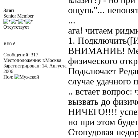
влазит?) - но пр
ощупь"... непонят
Злоп
Senior Member
...
Отсутствует
ага! читаем ридм
1. Подключить([
Ябба!
ВНИМАНИЕ! Мето
Сообщений: 317
физического отк
Местоположение: г.Москва
Зарегистрирован: 14. Августа
Подключает Редак
2006
Пол:
случае удачного 
.. встает вопрос:
вызвать до физи
НИЧЕГО!!!! успеш
но при этом буде
Стопудовая недор