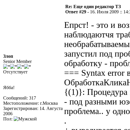
Re: Еще один редактор ТЗ
Ответ #29 -
16. Июля 2009 :: 14:
Епрст! - это и во
наблюдаютчя траб
необрабатываемы
запустил под пр
Злоп
обработку - пробл
Senior Member
=== Syntax error
Отсутствует
ОбработкаКлика
Ябба!
{(1)}: Процедур
Сообщений: 317
- под разными юз
Местоположение: г.Москва
Зарегистрирован: 14. Августа
проблема.. у одног
2006
.
Пол: