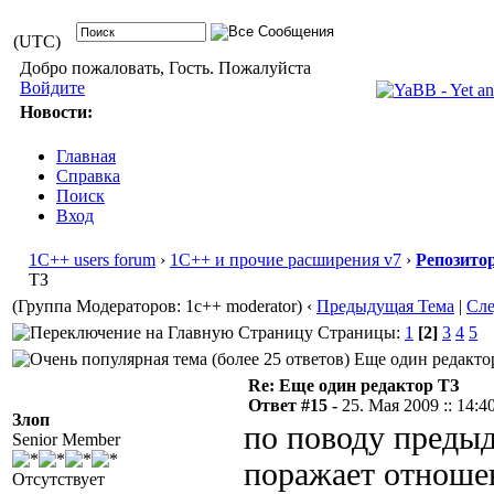
(UTC)
Добро пожаловать, Гость. Пожалуйста
Войдите
Новости:
Главная
Справка
Поиск
Вход
1С++ users forum
›
1С++ и прочие расширения v7
›
Репозито
ТЗ
(Группа Модераторов: 1c++ moderator)
‹
Предыдущая Тема
|
Сл
Страницы:
1
[2]
3
4
5
Еще один редактор
Re: Еще один редактор ТЗ
Ответ #15 -
25. Мая 2009 :: 14:4
Злоп
по поводу предыд
Senior Member
поражает отношен
Отсутствует