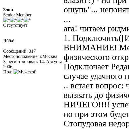
влазит?) - но пр
ощупь"... непонят
Злоп
Senior Member
...
Отсутствует
ага! читаем ридм
1. Подключить([
Ябба!
ВНИМАНИЕ! Мето
Сообщений: 317
физического отк
Местоположение: г.Москва
Зарегистрирован: 14. Августа
Подключает Редак
2006
Пол:
случае удачного 
.. встает вопрос:
вызвать до физи
НИЧЕГО!!!! успеш
но при этом буде
Стопудовая недор