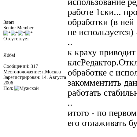
использование ре
работе 1ски... п
обработки (в ней 
Злоп
Senior Member
не используется) 
Отсутствует
..
к краху приводит
Ябба!
клсРедактор.Откл
Сообщений: 317
обработке с испо
Местоположение: г.Москва
Зарегистрирован: 14. Августа
закомментить дан
2006
Пол:
работать стабильн
..
итого - по перво
его отлаживать бу