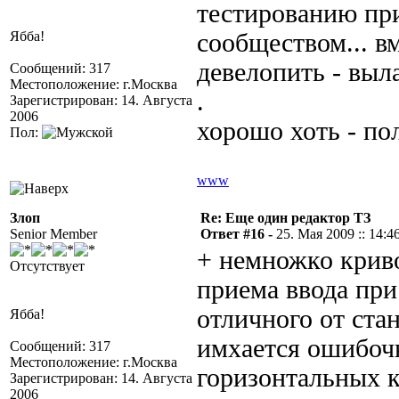
тестированию пр
Ябба!
сообществом... в
девелопить - выл
Сообщений: 317
Местоположение: г.Москва
.
Зарегистрирован: 14. Августа
2006
хорошо хоть - пол
Пол:
www
Злоп
Re: Еще один редактор ТЗ
Senior Member
Ответ #16 -
25. Мая 2009 :: 14:4
+ немножко крив
Отсутствует
приема ввода при
отличного от стан
Ябба!
имхается ошибочк
Сообщений: 317
Местоположение: г.Москва
горизонтальных 
Зарегистрирован: 14. Августа
2006