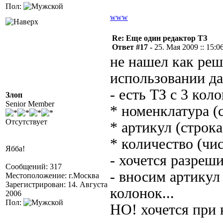
Пол:
www
Re: Еще один редактор ТЗ
Ответ #17 -
25. Мая 2009 :: 15:0
не нашел как ре
использовании да
- есть ТЗ с 3 кол
Злоп
Senior Member
* номенклатура (
Отсутствует
* артикул (строка
* количество (чи
Ябба!
- хочется разреш
Сообщений: 317
- вносим артикул
Местоположение: г.Москва
Зарегистрирован: 14. Августа
колонок...
2006
Пол:
НО! хочется при 