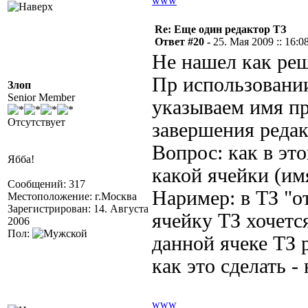
www
Re: Еще один редактор ТЗ
Ответ #20 -
25. Мая 2009 :: 16:0
Не нашел как ре
Пр использовани
Злоп
Senior Member
указываем имя пр
Отсутствует
завершения редак
Вопрос: как в эт
Ябба!
какой ячейки (им
Сообщений: 317
Наример: в ТЗ "о
Местоположение: г.Москва
Зарегистрирован: 14. Августа
ячейку ТЗ хочет
2006
Пол:
данной ячеке ТЗ 
как это сделать -
www