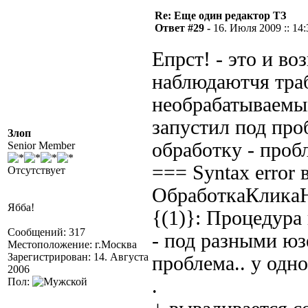
Re: Еще один редактор ТЗ
Ответ #29 -
16. Июля 2009 :: 14:
Епрст! - это и во
наблюдаютчя траб
необрабатываемы
запустил под пр
Злоп
обработку - пробл
Senior Member
=== Syntax error
Отсутствует
ОбработкаКлика
Ябба!
{(1)}: Процедур
Сообщений: 317
- под разными юз
Местоположение: г.Москва
Зарегистрирован: 14. Августа
проблема.. у одног
2006
.
Пол: