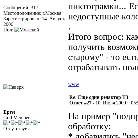
пиктограмки... Е
Сообщений: 317
Местоположение: г.Москва
недоступные коло
Зарегистрирован: 14. Августа
2006
.
Пол:
Итого вопрос: ка
получить возможн
старому" - то ест
отрабатывать пол
www
Re: Еще один редактор ТЗ
Ответ #27 -
10. Июля 2009 :: 05:
Eprst
На пример "подпр
God Member
обработку:
Отсутствует
* добавились "не