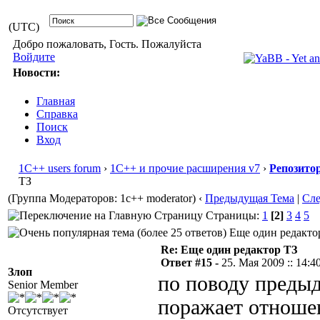
(UTC)
Добро пожаловать, Гость. Пожалуйста
Войдите
Новости:
Главная
Справка
Поиск
Вход
1С++ users forum
›
1С++ и прочие расширения v7
›
Репозито
ТЗ
(Группа Модераторов: 1c++ moderator)
‹
Предыдущая Тема
|
Сл
Страницы:
1
[2]
3
4
5
Еще один редактор
Re: Еще один редактор ТЗ
Ответ #15 -
25. Мая 2009 :: 14:4
Злоп
по поводу предыд
Senior Member
поражает отношен
Отсутствует