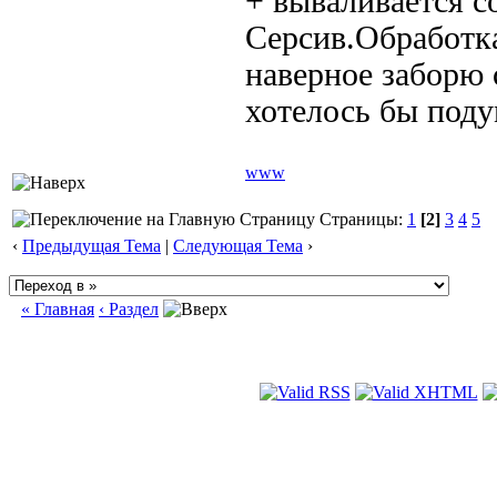
+ вываливается 
Серсив.Обработка
наверное заборю 
хотелось бы поду
www
Страницы:
1
[2]
3
4
5
‹
Предыдущая Тема
|
Следующая Тема
›
« Главная
‹ Раздел