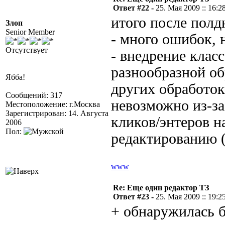
Ответ #22 -
25. Мая 2009 :: 16:2
итого после полд
Злоп
Senior Member
- много ошибок, 
Отсутствует
- внедрение клас
разнообразной об
Ябба!
других обработок/
Сообщений: 317
невозможно из-за
Местоположение: г.Москва
Зарегистрирован: 14. Августа
кликов/энтеров н
2006
Пол:
редактированию (
www
Re: Еще один редактор ТЗ
Ответ #23 -
25. Мая 2009 :: 19:2
+ обнаружилась б