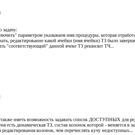
8
 задачу:
ючить" параметром указываем имя процедуры, которая отработа
нать, редактирование какой ячейки (имя ячейки) ТЗ было заверш
ть "соответствующий" данной ячеке ТЗ реквизит ТЧ...
2
 также иметь возможность задавать список ДОСТУПНЫХ для реда
еня есть динамическая ТЗ, состав колонок которой - меняется в з
я редактирования колонок, чем перечислять кучу недоступных...