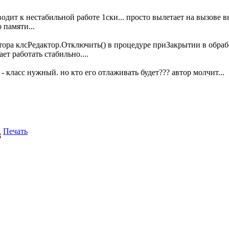
дит к нестабильной работе 1ски... просто вылетает на вызове в
 памяти...
тора клсРедактор.Отключить() в процедуре приЗакрытии в обрабо
ет работать стабильно....
- класс нужный. но кто его отлаживать будет??? автор молчит...
Печать
8