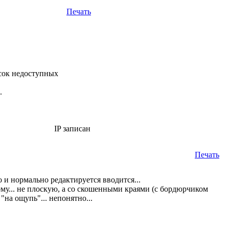
Печать
исок недоступных
.
IP записан
Печать
 и нормально редактируется вводится...
му... не плоскую, а со скошенными краями (с бордюрчиком
 "на ощупь"... непонятно...