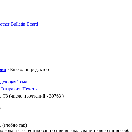
рий
› Еще один редактор
едующая Тема
›
Отправить
Печать
 ТЗ (число прочтений - 30763 )
0
 (злобно так)
 кода и его тестированию при выкладывании для юзания сообщес