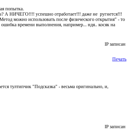
ная попытка.
мы? А НИЧЕГО!!!! успешно отработает!!! даже не ругнется!!!
"Метод можно использовать после физического открытия" - то
ошибка времени выполнения, например... ндя.. косяк на
IP записан
Печать
ся тултипчик "Подсказка" - весьма оригинально, и,
IP записан