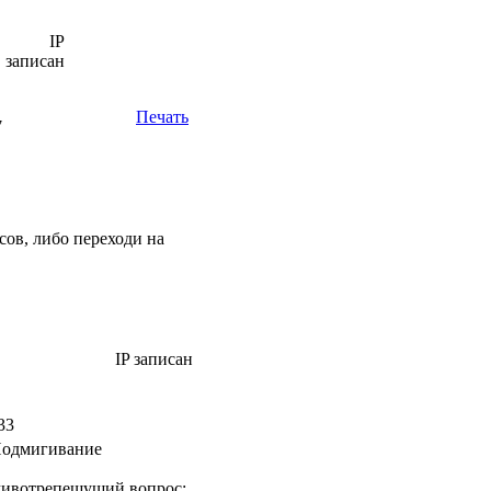
IP
записан
Печать
7
сов, либо переходи на
IP записан
33
животрепещущий вопрос: