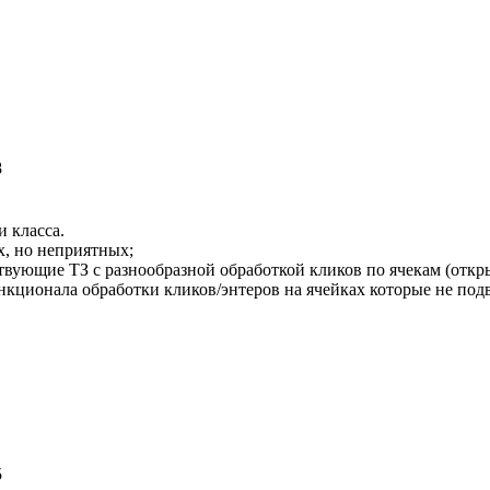
8
и класса.
х, но неприятных;
твующие ТЗ с разнообразной обработкой кликов по ячекам (откры
ункционала обработки кликов/энтеров на ячейках которые не под
5