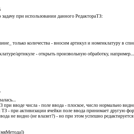
6
 задачу при использовании данного РедактораТЗ:
вание_ только количества - вносим артикул и номенклатуру в сп
латуре/артикуле - открыть произвольную обработку, например...
7
алась...
 при вводе числа - поле ввода - плоское, число нормально видно
 ТЗ - при активизации ячейки поле ввода принимает другую фор
 ввода не видно (не влазит?) - но при этом успешно редактируется
ИмяМетода])