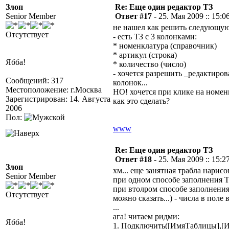
Злоп
Re: Еще один редактор ТЗ
Senior Member
Ответ #17 -
25. Мая 2009 :: 15:0
не нашел как решить следующую
Отсутствует
- есть ТЗ с 3 колонками:
* номенклатура (справочник)
* артикул (строка)
Ябба!
* количество (число)
- хочется разрешить _редактиро
Сообщений: 317
колонок...
Местоположение: г.Москва
НО! хочется при клике на номенк
Зарегистрирован: 14. Августа
как это сделать?
2006
Пол:
www
Re: Еще один редактор ТЗ
Ответ #18 -
25. Мая 2009 :: 15:2
Злоп
хм... еще занятная трабла нарисов
Senior Member
при одном способе заполнения ТЗ
при втолром способе заполнения
Отсутствует
можно сказать...) - числа в поле
...
ага! читаем ридми:
Ябба!
1. Подключить([ИмяТаблицы],[