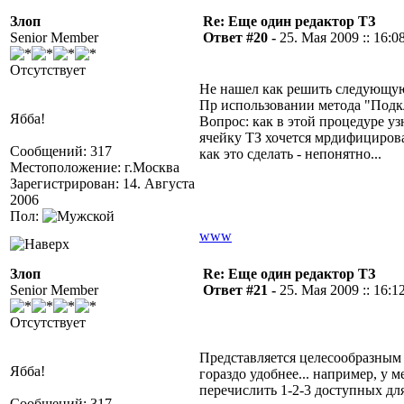
Злоп
Re: Еще один редактор ТЗ
Senior Member
Ответ #20 -
25. Мая 2009 :: 16:0
Отсутствует
Не нашел как решить следующую
Пр использовании метода "Подкл
Ябба!
Вопрос: как в этой процедуре уз
ячейку ТЗ хочется мрдифицирова
Сообщений: 317
как это сделать - непонятно...
Местоположение: г.Москва
Зарегистрирован: 14. Августа
2006
Пол:
www
Злоп
Re: Еще один редактор ТЗ
Senior Member
Ответ #21 -
25. Мая 2009 :: 16:1
Отсутствует
Представляется целесообразным
Ябба!
гораздо удобнее... например, у м
перечислить 1-2-3 доступных дл
Сообщений: 317