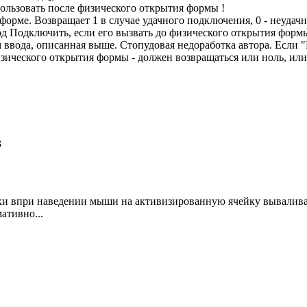
зовать после физического открытия формы !
форме. Возвращает 1 в случае удачного подключения, 0 - неудач
етод Подключить, если его вызвать до физического открытия фор
ем ввода, описанная выше. Стопудовая недоработка автора. Если 
зического открытия формы - должен возвращаться или ноль, или 
3
и впри наведении мыши на активизированную ячейку вываливает
ативно...