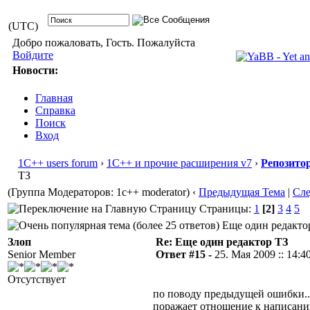
(UTC)
Добро пожаловать, Гость. Пожалуйста
Войдите
Новости:
Главная
Справка
Поиск
Вход
1С++ users forum
›
1С++ и прочие расширения v7
›
Репозито
ТЗ
(Группа Модераторов: 1c++ moderator)
‹
Предыдущая Тема
|
Сл
Страницы:
1
[2]
3
4
5
Еще один редактор
Злоп
Re: Еще один редактор ТЗ
Senior Member
Ответ #15 -
25. Мая 2009 :: 14:4
Отсутствует
по поводу предыдущей ошибки...
поражает отношение к написанию