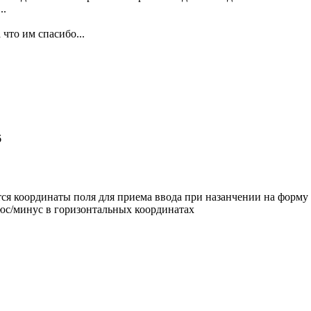
..
 что им спасибо...
6
я координаты поля для приема ввода при назанчении на форму шр
люс/минус в горизонтальных координатах