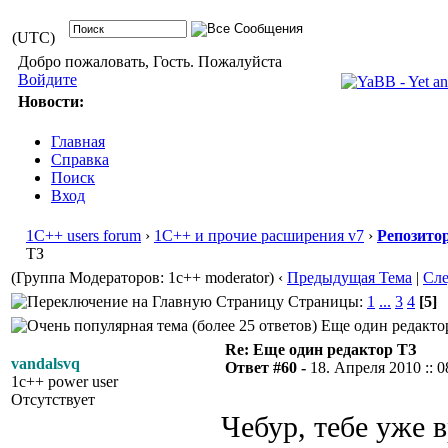
(UTC)
Добро пожаловать, Гость. Пожалуйста
Войдите
Новости:
Главная
Справка
Поиск
Вход
1С++ users forum
›
1С++ и прочие расширения v7
›
Репозито
ТЗ
(Группа Модераторов: 1c++ moderator)
‹
Предыдущая Тема
|
Сл
Страницы:
1
...
3
4
[5]
Еще один редактор
Re: Еще один редактор ТЗ
vandalsvq
Ответ #60 -
18. Апреля 2010 :: 0
1c++ power user
Отсутствует
Чебур, тебе уже 