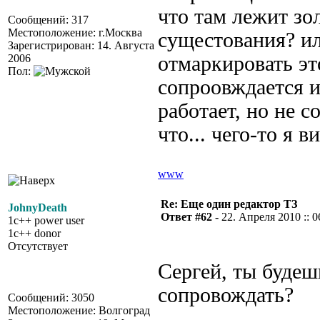
что там лежит зо
Сообщений: 317
Местоположение: г.Москва
сущестования? ил
Зарегистрирован: 14. Августа
2006
отмаркировать эт
Пол:
сопроовждается и
работает, но не с
что... чего-то я 
www
Re: Еще один редактор ТЗ
JohnyDeath
Ответ #62 -
22. Апреля 2010 :: 0
1c++ power user
1c++ donor
Отсутствует
Сергей, ты будеш
сопровождать?
Сообщений: 3050
Местоположение: Волгоград