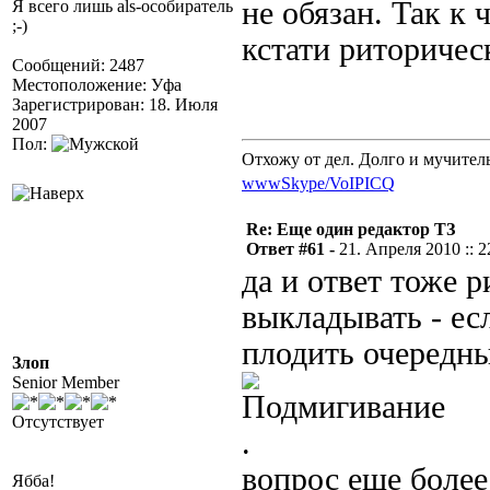
не обязан. Так к
Я всего лишь als-особиратель
;-)
кстати риторичес
Сообщений: 2487
Местоположение: Уфа
Зарегистрирован: 18. Июля
2007
Пол:
Отхожу от дел. Долго и мучител
www
Skype/VoIP
ICQ
Re: Еще один редактор ТЗ
Ответ #61 -
21. Апреля 2010 :: 2
да и ответ тоже р
выкладывать - ес
плодить очередны
Злоп
Senior Member
Отсутствует
.
вопрос еще более
Ябба!