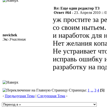
Re: Еще один редактор ТЗ
Ответ #64 -
23. Апреля 2010 :: 0
уж простите за р
со своим нытьем.
и наработок для н
novichek
Экс-Участник
Нет желания копат
Не устраивает чт
исправь ошибку 
разработку на по
Страницы:
1
...
3
4
[5]
‹
Предыдущая Тема
|
Следующая Тема
›