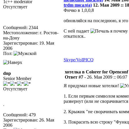
1c++ moderator
trdm писал(а)
12. Мая 2009 :: 18
Отсутствует
Фичко в 1,0,0,8
обновляйся на последнюю, я это
Сообщений: 2344
С ней падает
я почему 
Местоположение: г. Ростов-
откатился..
на-Дону
Зарегистрирован: 19. Мая
2006
Пол:
Skype/VoIP
ICQ
хотелка в Colorer for Openconf
dnp
Ответ #7 -
26. Мая 2009 :: 06:07
Senior Member
Я придумал новые хотелки!
Отсутствует
1. Если первым символом коммен
развернут (или не сворачивается в
.
2. Крыжик "не сворачивать ком
Сообщений: 479
Зарегистрирован: 26. Мая
3. Покрасить всю строку "Функци
2006