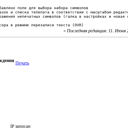
бавлено поле для выбора набора символов
азок и списка телепата в соответствии с масштабом редакт
ражения непечатных символов (галка в настройках и новая 
сора в режиме перезаписи текста (OVR)
«
Последняя редакция: 11. Июня 2
уждения
Печать
IP записан