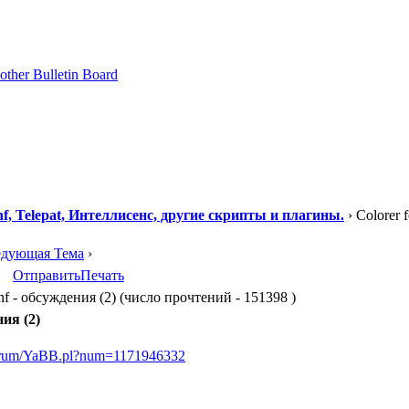
, Telepat, Интеллисенс, другие скрипты и плагины.
› Colorer 
едующая Тема
›
Отправить
Печать
nf - обсуждения (2) (число прочтений - 151398 )
ния (2)
forum/YaBB.pl?num=1171946332