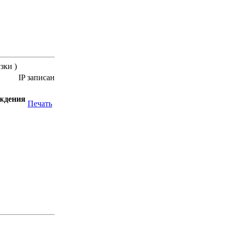
зки )
IP записан
уждения
Печать