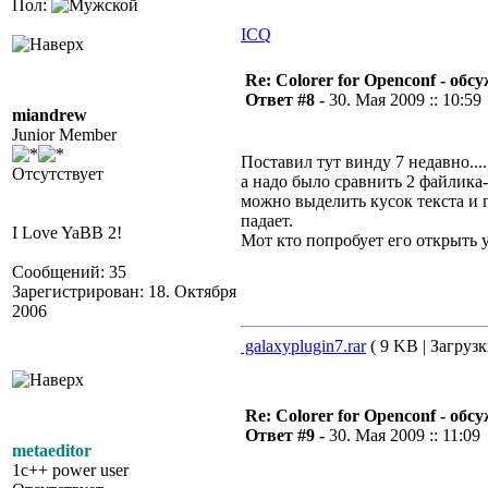
Пол:
ICQ
Re: Colorer for Openconf - обс
Ответ #8 -
30. Мая 2009 :: 10:59
miandrew
Junior Member
Поставил тут винду 7 недавно...
Отсутствует
а надо было сравнить 2 файлика
можно выделить кусок текста и п
падает.
I Love YaBB 2!
Мот кто попробует его открыть у
Сообщений: 35
Зарегистрирован: 18. Октября
2006
galaxyplugin7.rar
( 9 KB | Загрузк
Re: Colorer for Openconf - обс
Ответ #9 -
30. Мая 2009 :: 11:09
metaeditor
1c++ power user