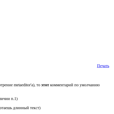
Печать
ение metaeditor'a), то
этот
комментарий по умолчанию
личии п.1)
 мотаешь длинный текст)