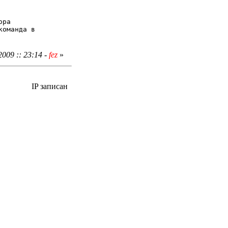
ора
команда в
009 :: 23:14 -
fez
»
IP записан