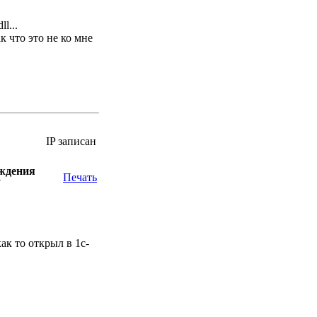
l...
ак что это не ко мне
IP записан
уждения
Печать
7
как то открыл в 1с-