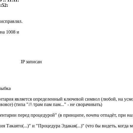
:52:
 исправлял.
на 1008 и
IP записан
тария является определенный ключевой символ (любой, на усмотр
овсе) (типа "//\ трам пам пам..." - не сворачивать)
ментарии перед процедурой" (в принципе,
почти
отпадёт, при на
я Такаято(...)" и "Процедура Эдакая(...)" (что бы видеть, когда