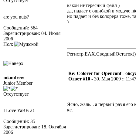
Отсутствует
какой интересный файл )
да, падает с ошибкой в модуле ntdl
но падает и без колорера тоже, т
are you nuts?
)
Сообщений: 564
Зарегистрирован: 04. Июля
2006
Пол:
Регистр.EAX.СводныйОстаток()
Re: Colorer for Openconf - обс
miandrew
Ответ #10 -
30. Мая 2009 :: 11:4
Junior Member
Отсутствует
Ясно, жаль... а первый раз я его 
ке.
I Love YaBB 2!
Сообщений: 35
Зарегистрирован: 18. Октября
2006