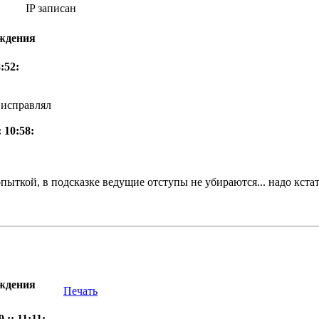
IP записан
уждения
:52:
 исправлял
 10:58:
пыткой, в подсказке ведущие отступы не убираются... надо кстат
уждения
Печать
 :: 11:11: