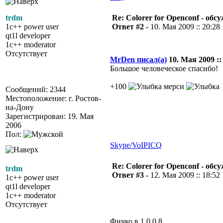
trdm
Re: Colorer for Openconf - обс
1c++ power user
Ответ #2 -
10. Мая 2009 :: 20:28
qt1l developer
1c++ moderator
Отсутствует
MrDen писал(а)
10. Мая 2009 ::
Большое человеческое спасибо!
+100
мерси
Сообщений: 2344
Местоположение: г. Ростов-
на-Дону
Зарегистрирован: 19. Мая
2006
Пол:
Skype/VoIP
ICQ
Re: Colorer for Openconf - обс
trdm
Ответ #3 -
12. Мая 2009 :: 18:52
1c++ power user
qt1l developer
1c++ moderator
Отсутствует
Фичко в 1,0,0,8