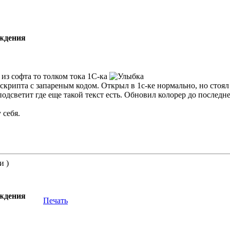
уждения
. из софта то толком тока 1С-ка
-скрипта с запареным кодом. Открыл в 1с-ке нормально, но стоя
одсветит где еще такой текст есть. Обновил колорер до последн
 себя.
и )
уждения
Печать