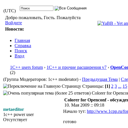
(UTC)
Добро пожаловать, Гость. Пожалуйста
Войдите
Новости:
Главная
Справка
Поиск
Вход
1С++ users forum
›
1С++ и прочие расширения v7
›
OpenConf
(2)
(Группа Модераторов: 1c++ moderator)
‹
Предыдущая Тема
|
Сл
Страницы:
[1]
2
3
...
15
Colorer for Openco
Colorer for Openconf - обсужде
10. Мая 2009 :: 09:18
metaeditor
Начало тут:
http://www.1cpp.ru/
1c++ power user
Отсутствует
готово