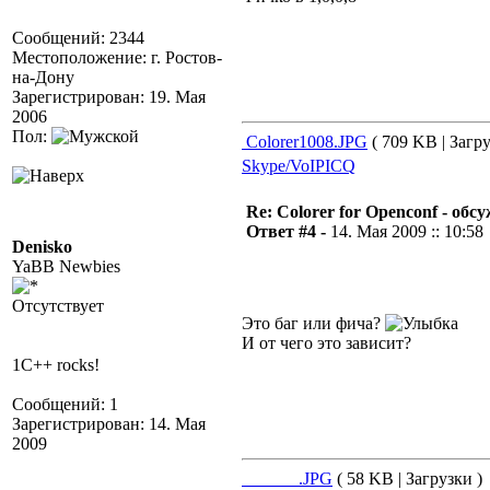
Сообщений: 2344
Местоположение: г. Ростов-
на-Дону
Зарегистрирован: 19. Мая
2006
Пол:
Colorer1008.JPG
( 709 KB | Загру
Skype/VoIP
ICQ
Re: Colorer for Openconf - обс
Ответ #4 -
14. Мая 2009 :: 10:58
Denisko
YaBB Newbies
Отсутствует
Это баг или фича?
И от чего это зависит?
1C++ rocks!
Сообщений: 1
Зарегистрирован: 14. Мая
2009
______.JPG
( 58 KB | Загрузки )