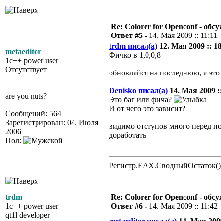
Re: Colorer for Openconf - обс
Ответ #5 -
14. Мая 2009 :: 11:11
trdm писал(а)
12. Мая 2009 :: 18
metaeditor
Фичко в 1,0,0,8
1c++ power user
Отсутствует
обновляйся на последнюю, я это
Denisko писал(а)
14. Мая 2009 ::
are you nuts?
Это баг или фича?
И от чего это зависит?
Сообщений: 564
Зарегистрирован: 04. Июля
видимо отступов много перед по
2006
доработать.
Пол:
Регистр.EAX.СводныйОстаток()
trdm
Re: Colorer for Openconf - обс
1c++ power user
Ответ #6 -
14. Мая 2009 :: 11:42
qt1l developer
metaeditor писал(а)
14. Мая 2009