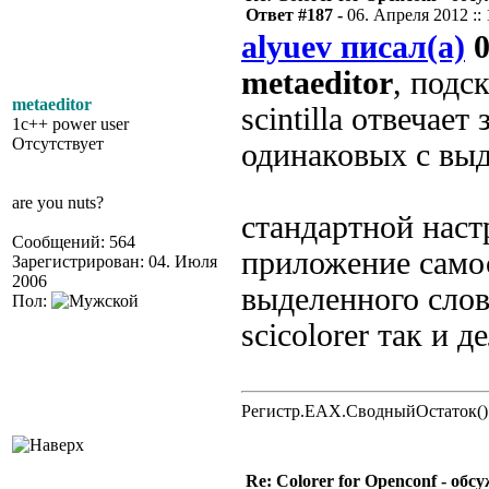
Ответ #187 -
06. Апреля 2012 :: 
alyuev писал(а)
0
metaeditor
, подс
metaeditor
scintilla отвечае
1c++ power user
Отсутствует
одинаковых с вы
are you nuts?
стандартной наст
Сообщений: 564
приложение само
Зарегистрирован: 04. Июля
2006
выделенного слова
Пол:
scicolorer так и д
Регистр.EAX.СводныйОстаток()
Re: Colorer for Openconf - обс