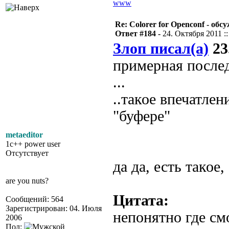
www
Re: Colorer for Openconf - обс
Ответ #184 -
24. Октября 2011 ::
Злоп писал(а)
23
примерная послед
...
..такое впечатлен
"буфере"
metaeditor
1c++ power user
Отсутствует
да да, есть такое
are you nuts?
Цитата:
Сообщений: 564
Зарегистрирован: 04. Июля
непонятно где смо
2006
Пол: