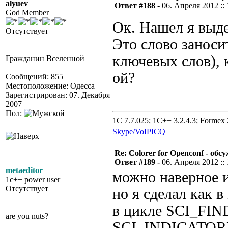
alyuev
Ответ #188 -
06. Апреля 2012 :: 
God Member
Ок. Нашел я выде
Отсутствует
Это слово заноси
ключевых слов), к
Гражданин Вселенной
ой?
Сообщений: 855
Местоположение: Одесса
Зарегистрирован: 07. Декабря
2007
Пол:
1C 7.7.025; 1C++ 3.2.4.3; Formex 2
Skype/VoIP
ICQ
Re: Colorer for Openconf - обс
Ответ #189 -
06. Апреля 2012 :: 
metaeditor
можно наверное и
1c++ power user
Отсутствует
но я сделал как в
в цикле SCI_FIN
are you nuts?
SCI_INDICATORF