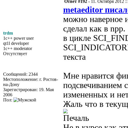
Ответ #192 -
11. Октября 2012 ::
metaeditor писал
можно наверное и
сделал как в npp.
trdm
в цикле SCI_FIN
1c++ power user
qt1l developer
SCI_INDICATORF
1c++ moderator
Отсутствует
текста
Мне нравится фи
Сообщений: 2344
Местоположение: г. Ростов-
подсвечиванием 
на-Дону
Зарегистрирован: 19. Мая
измененных и не
2006
Пол:
Жаль что в текущ
Не в курсе как э