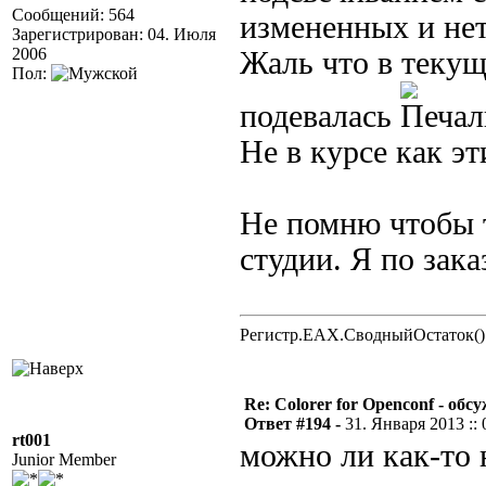
Сообщений: 564
измененных и не
Зарегистрирован: 04. Июля
2006
Жаль что в текущ
Пол:
подевалась
Не в курсе как э
Не помню чтобы т
студии. Я по зака
Регистр.EAX.СводныйОстаток()
Re: Colorer for Openconf - обс
Ответ #194 -
31. Января 2013 :: 
rt001
можно ли как-то 
Junior Member