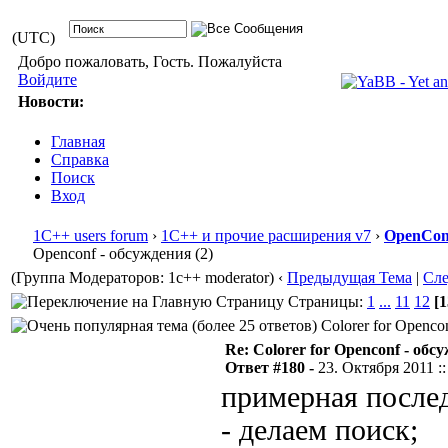
(UTC)
Добро пожаловать, Гость. Пожалуйста
Войдите
Новости:
Главная
Справка
Поиск
Вход
1С++ users forum
›
1С++ и прочие расширения v7
›
OpenConf
Openconf - обсуждения (2)
(Группа Модераторов: 1c++ moderator)
‹
Предыдущая Тема
|
Сл
Страницы:
1
...
11
12
[1
Colorer for Openco
Re: Colorer for Openconf - обс
Ответ #180 -
23. Октября 2011 ::
примерная послед
- делаем поиск;