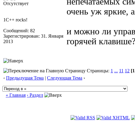
непечатаемых си
Отсутствует
очень уж яркие, а
1C++ rocks!
и можно ли управ
Сообщений: 82
Зарегистрирован: 31. Января
горячей клавише
2013
Страницы:
1
...
11
12
[1
‹
Предыдущая Тема
|
Следующая Тема
›
« Главная
‹ Раздел