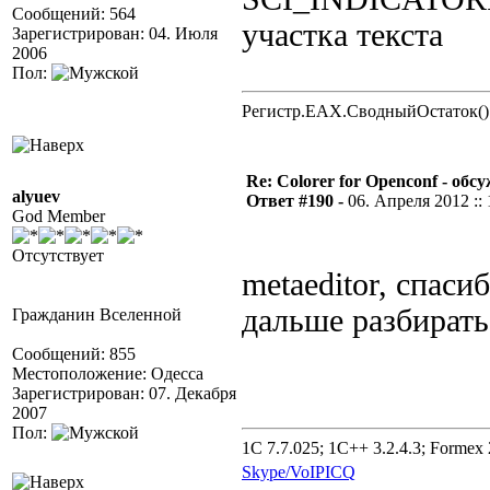
Сообщений: 564
участка текста
Зарегистрирован: 04. Июля
2006
Пол:
Регистр.EAX.СводныйОстаток()
Re: Colorer for Openconf - обс
alyuev
Ответ #190 -
06. Апреля 2012 :: 
God Member
Отсутствует
metaeditor, спаси
дальше разбирать
Гражданин Вселенной
Сообщений: 855
Местоположение: Одесса
Зарегистрирован: 07. Декабря
2007
Пол:
1C 7.7.025; 1C++ 3.2.4.3; Formex 2
Skype/VoIP
ICQ