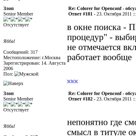
Злоп
Re: Colorer for Openconf - обс
Senior Member
Ответ #181 -
23. Октября 2011 ::
Отсутствует
в окне поиска - 
процедур" - выбир
Ябба!
не отмечается вкл
Сообщений: 317
работает вообще
Местоположение: г.Москва
Зарегистрирован: 14. Августа
2006
Пол:
www
Злоп
Re: Colorer for Openconf - обс
Senior Member
Ответ #182 -
23. Октября 2011 ::
Отсутствует
непонятно где смо
Ябба!
смысл в титуле о