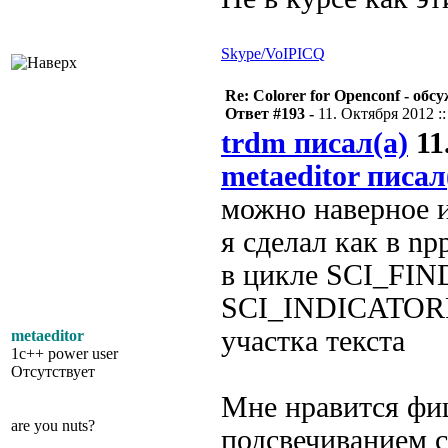
Skype/VoIP
ICQ
Re: Colorer for Openconf - обс
Ответ #193 -
11. Октября 2012 ::
trdm писал(а)
11
metaeditor писал
можно наверное и
я сделал как в np
в цикле SCI_FIN
SCI_INDICATORF
участка текста
metaeditor
1c++ power user
Отсутствует
Мне нравится фи
are you nuts?
подсвечиванием 