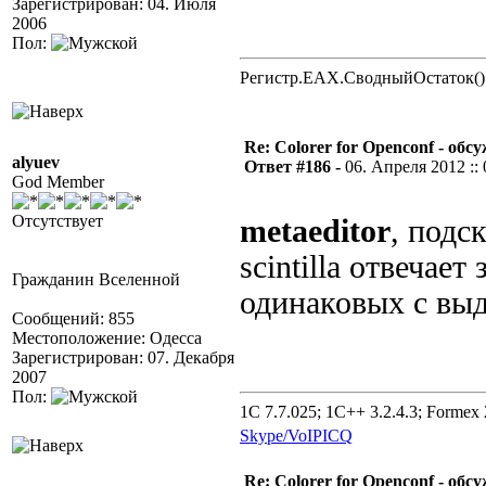
Зарегистрирован: 04. Июля
2006
Пол:
Регистр.EAX.СводныйОстаток()
Re: Colorer for Openconf - обс
alyuev
Ответ #186 -
06. Апреля 2012 :: 
God Member
Отсутствует
metaeditor
, подс
scintilla отвечае
Гражданин Вселенной
одинаковых с вы
Сообщений: 855
Местоположение: Одесса
Зарегистрирован: 07. Декабря
2007
Пол:
1C 7.7.025; 1C++ 3.2.4.3; Formex 2
Skype/VoIP
ICQ
Re: Colorer for Openconf - обс