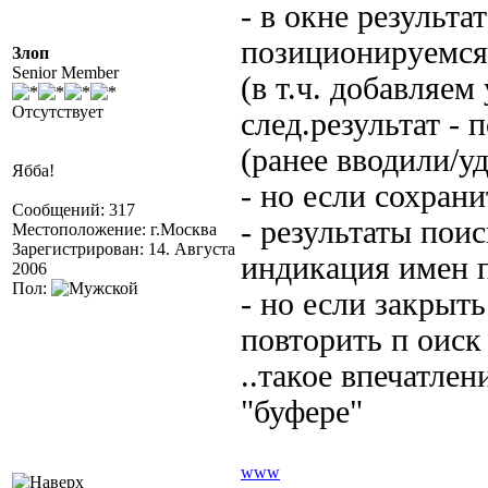
- в окне результа
позиционируемся
Злоп
Senior Member
(в т.ч. добавляем
Отсутствует
след.результат -
(ранее вводили/уд
Ябба!
- но если сохран
Сообщений: 317
- результаты поис
Местоположение: г.Москва
Зарегистрирован: 14. Августа
индикация имен 
2006
Пол:
- но если закрыть
повторить п оиск -
..такое впечатлен
"буфере"
www