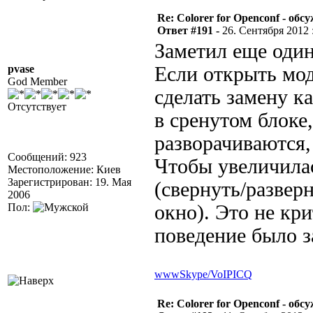
Re: Colorer for Openconf - обс
Ответ #191 -
26. Сентября 2012 :
Заметил еще оди
pvase
Если открыть мод
God Member
сделать замену к
Отсутствует
в сренутом блоке,
разворачиваются,
Сообщений: 923
Чтобы увеличилас
Местоположение: Киев
Зарегистрирован: 19. Мая
(свернуть/развер
2006
Пол:
окно). Это не кри
поведение было з
www
Skype/VoIP
ICQ
Re: Colorer for Openconf - обс