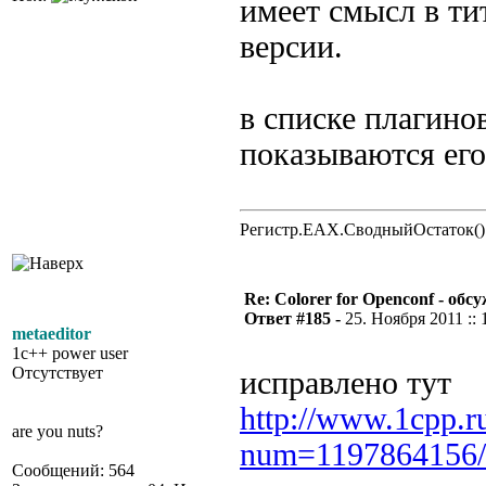
имеет смысл в ти
версии.
в списке плагино
показываются его
Регистр.EAX.СводныйОстаток()
Re: Colorer for Openconf - обс
Ответ #185 -
25. Ноября 2011 :: 
metaeditor
1c++ power user
Отсутствует
исправлено тут
http://www.1cpp.r
are you nuts?
num=1197864156/
Сообщений: 564