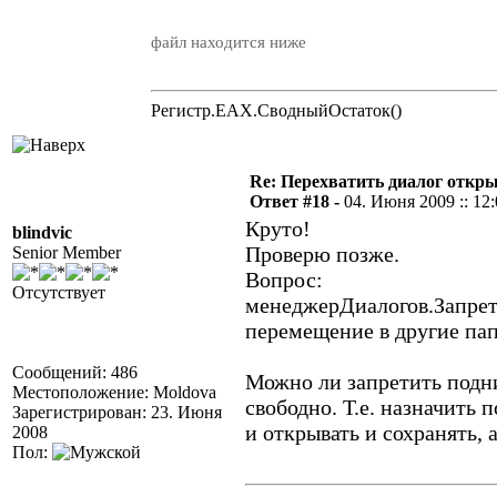
файл находится ниже
Регистр.EAX.СводныйОстаток()
Re: Перехватить диалог откр
Ответ #18 -
04. Июня 2009 :: 12
Круто!
blindvic
Проверю позже.
Senior Member
Вопрос:
Отсутствует
менеджерДиалогов.Запрети
перемещение в другие па
Сообщений: 486
Можно ли запретить подн
Местоположение: Moldova
свободно. Т.е. назначить 
Зарегистрирован: 23. Июня
и открывать и сохранять, 
2008
Пол: