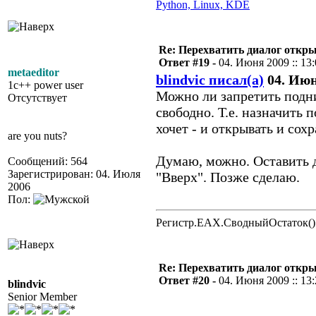
Python, Linux, KDE
Re: Перехватить диалог откр
Ответ #19 -
04. Июня 2009 :: 13
metaeditor
blindvic писал(а)
04. Июня
1c++ power user
Можно ли запретить подн
Отсутствует
свободно. Т.е. назначить 
хочет - и открывать и сох
are you nuts?
Думаю, можно. Оставить д
Сообщений: 564
Зарегистрирован: 04. Июля
"Вверх". Позже сделаю.
2006
Пол:
Регистр.EAX.СводныйОстаток()
Re: Перехватить диалог откр
Ответ #20 -
04. Июня 2009 :: 13
blindvic
Senior Member