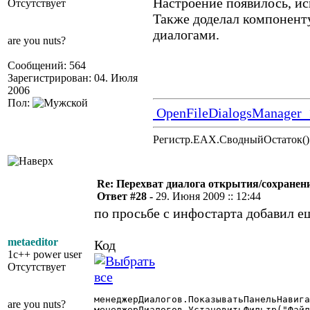
Настроение появилось, ис
Отсутствует
Также доделал компонент
диалогами.
are you nuts?
Сообщений: 564
Зарегистрирован: 04. Июля
2006
Пол:
OpenFileDialogsManager_
Регистр.EAX.СводныйОстаток()
Re: Перехват диалога открытия/сохранен
Ответ #28 -
29. Июня 2009 :: 12:44
по просьбе с инфостарта добавил е
metaeditor
Код
1c++ power user
Отсутствует
менеджерДиалогов.ПоказыватьПанельНавига
are you nuts?
менеджерДиалогов.УстановитьФильтр("Файл