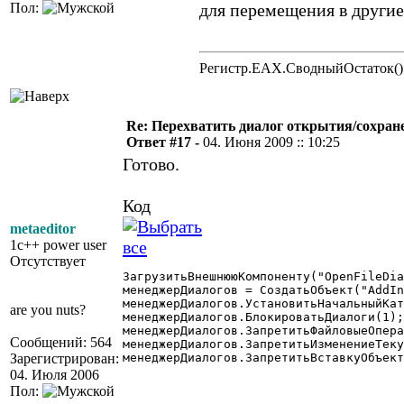
Пол:
для перемещения в другие
Регистр.EAX.СводныйОстаток()
Re: Перехватить диалог открытия/сохран
Ответ #17 -
04. Июня 2009 :: 10:25
Готово.
Код
metaeditor
1c++ power user
Отсутствует
ЗагрузитьВнешнююКомпоненту("OpenFileDia
менеджерДиалогов = СоздатьОбъект("AddIn
менеджерДиалогов.УстановитьНачальныйКат
are you nuts?
менеджерДиалогов.БлокироватьДиалоги(1);
менеджерДиалогов.ЗапретитьФайловыеОпера
Сообщений: 564
менеджерДиалогов.ЗапретитьИзменениеТеку
Зарегистрирован:
менеджерДиалогов.ЗапретитьВставкуОбъект
04. Июля 2006
Пол: