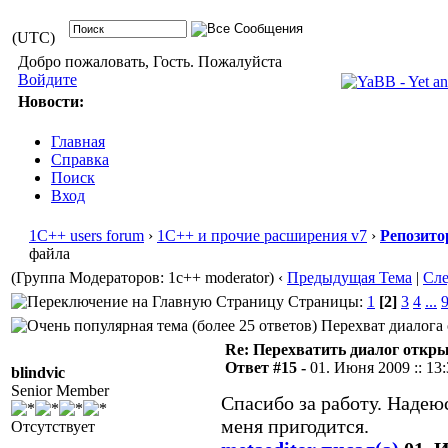
(UTC)
Добро пожаловать, Гость. Пожалуйста
Войдите
Новости:
Главная
Справка
Поиск
Вход
1С++ users forum
›
1С++ и прочие расширения v7
›
Репозито
файла
(Группа Модераторов: 1c++ moderator)
‹
Предыдущая Тема
|
Сл
Страницы:
1
[2]
3
4
...
Перехват диалога 
Re: Перехватить диалог откр
Ответ #15 -
01. Июня 2009 :: 13
blindvic
Senior Member
Спасибо за работу. Надею
меня пригодится.
Отсутствует