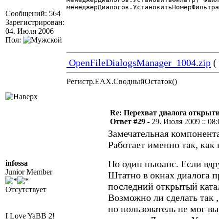
менеджерДиалогов.УстановитьНомерФильтра
Сообщений: 564
Зарегистрирован:
04. Июля 2006
Пол:
OpenFileDialogsManager_1004.zip
(
Регистр.EAX.СводныйОстаток()
Re: Перехват диалога открыт
Ответ #29 -
29. Июля 2009 :: 08:
Замечательная компонента
Работает именно так, как
Но один ньюанс. Если вдр
infossa
Junior Member
Штатно в окнах диалога 
последний открытый ката
Отсутствует
Возможно ли сделать так 
но пользователь не мог вы
I Love YaBB 2!