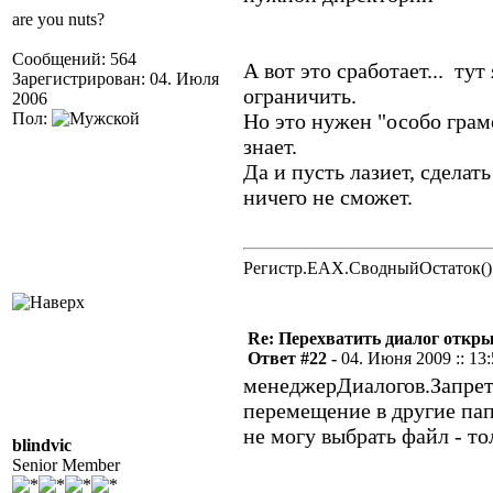
are you nuts?
Сообщений: 564
А вот это сработает... ту
Зарегистрирован: 04. Июля
ограничить.
2006
Пол:
Но это нужен "особо грам
знает.
Да и пусть лазиет, сделат
ничего не сможет.
Регистр.EAX.СводныйОстаток()
Re: Перехватить диалог откр
Ответ #22 -
04. Июня 2009 :: 13
менеджерДиалогов.Запрети
перемещение в другие па
не могу выбрать файл - т
blindvic
Senior Member