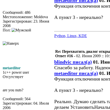
metaeditor писал(а)
01. И
Функция отключения конт
Сообщений: 486
А пункт 3 - нереально?
Местоположение: Moldova
Зарегистрирован: 23. Июня
2008
Пол:
Python, Linux, KDE
Re: Перехватить диалог откр
Ответ #16 -
02. Июня 2009 :: 10
blindvic писал(а)
01. Июня
Спасибо за работу. Надею
metaeditor
1c++ power user
metaeditor писал(а)
01. И
Отсутствует
Функция отключения конт
А пункт 3 - нереально?
are you nuts?
Сообщений: 564
Реально. Думаю сделать т
Зарегистрирован: 04. Июля
делаем УстановитьНачальн
2006