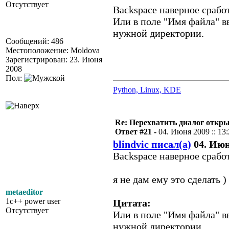
Отсутствует
Backspace наверное срабо
Или в поле "Имя файла" вв
нужной директории.
Сообщений: 486
Местоположение: Moldova
Зарегистрирован: 23. Июня
2008
Пол:
Python, Linux, KDE
Re: Перехватить диалог откр
Ответ #21 -
04. Июня 2009 :: 13
blindvic писал(а)
04. Июня
Backspace наверное срабо
я не дам ему это сделать )
metaeditor
1c++ power user
Цитата:
Отсутствует
Или в поле "Имя файла" вв
нужной директории