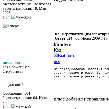
Местоположение: Волгоград
Зарегистрирован: 19. Мая
2006
Пол:
Re: Перехватить диалог откр
Ответ #24 -
06. Июня 2009 :: 10
blindvic
Код
metaeditor
1c++ power user
менеджерДиалогов.ЗапретитьИз
Отсутствует
//если параметр равен 1, нел
//если параметр равен 2, тог
are you nuts?
Сообщений: 564
Зарегистрирован: 04. Июля
плюс добавил исправление
2006
Пол: