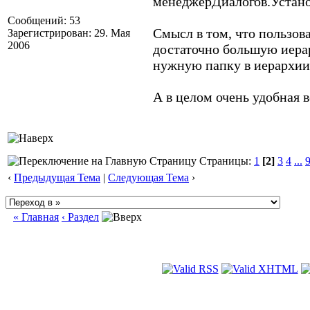
менеджерДиалогов.Установ
Сообщений: 53
Смысл в том, что пользов
Зарегистрирован: 29. Мая
2006
достаточно большую иера
нужную папку в иерархии
А в целом очень удобная 
Страницы:
1
[2]
3
4
...
‹
Предыдущая Тема
|
Следующая Тема
›
« Главная
‹ Раздел