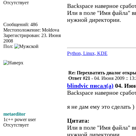
Отсутствует
Backspace наверное срабо
Или в поле "Имя файла" вв
нужной директории.
Сообщений: 486
Местоположение: Moldova
Зарегистрирован: 23. Июня
2008
Пол:
Python, Linux, KDE
Re: Перехватить диалог откр
Ответ #21 -
04. Июня 2009 :: 13
blindvic писал(а)
04. Июня
Backspace наверное срабо
я не дам ему это сделать )
metaeditor
1c++ power user
Цитата:
Отсутствует
Или в поле "Имя файла" вв
нужной директории