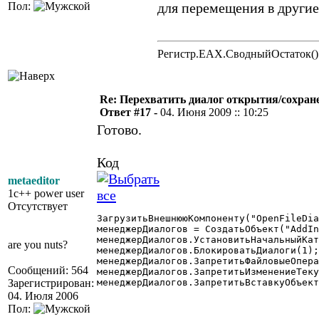
Пол:
для перемещения в другие
Регистр.EAX.СводныйОстаток()
Re: Перехватить диалог открытия/сохран
Ответ #17 -
04. Июня 2009 :: 10:25
Готово.
Код
metaeditor
1c++ power user
Отсутствует
ЗагрузитьВнешнююКомпоненту("OpenFileDia
менеджерДиалогов = СоздатьОбъект("AddIn
менеджерДиалогов.УстановитьНачальныйКат
are you nuts?
менеджерДиалогов.БлокироватьДиалоги(1);
менеджерДиалогов.ЗапретитьФайловыеОпера
Сообщений: 564
менеджерДиалогов.ЗапретитьИзменениеТеку
Зарегистрирован:
менеджерДиалогов.ЗапретитьВставкуОбъект
04. Июля 2006
Пол: