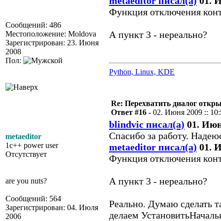
metaeditor писал(а)
01. И
Функция отключения конт
Сообщений: 486
А пункт 3 - нереально?
Местоположение: Moldova
Зарегистрирован: 23. Июня
2008
Пол:
Python, Linux, KDE
Re: Перехватить диалог откр
Ответ #16 -
02. Июня 2009 :: 10
blindvic писал(а)
01. Июня
Спасибо за работу. Надею
metaeditor
1c++ power user
metaeditor писал(а)
01. И
Отсутствует
Функция отключения конт
А пункт 3 - нереально?
are you nuts?
Сообщений: 564
Реально. Думаю сделать т
Зарегистрирован: 04. Июля
делаем УстановитьНачальн
2006