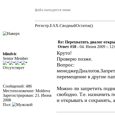
файл находится ниже
Регистр.EAX.СводныйОстаток()
Re: Перехватить диалог откр
Ответ #18 -
04. Июня 2009 :: 12
Круто!
blindvic
Проверю позже.
Senior Member
Вопрос:
Отсутствует
менеджерДиалогов.Запрети
перемещение в другие па
Сообщений: 486
Можно ли запретить подн
Местоположение: Moldova
свободно. Т.е. назначить 
Зарегистрирован: 23. Июня
и открывать и сохранять, 
2008
Пол: