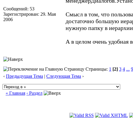
менеджерДиалогов.Установ
Сообщений: 53
Смысл в том, что пользов
Зарегистрирован: 29. Мая
2006
достаточно большую иера
нужную папку в иерархии
А в целом очень удобная 
Страницы:
1
[2]
3
4
...
‹
Предыдущая Тема
|
Следующая Тема
›
« Главная
‹ Раздел