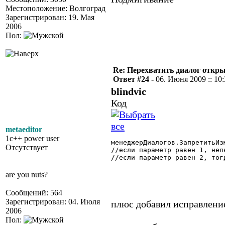
Местоположение: Волгоград
Зарегистрирован: 19. Мая
2006
Пол:
Re: Перехватить диалог откр
Ответ #24 -
06. Июня 2009 :: 10
blindvic
Код
metaeditor
1c++ power user
менеджерДиалогов.ЗапретитьИз
Отсутствует
//если параметр равен 1, нел
//если параметр равен 2, тог
are you nuts?
Сообщений: 564
Зарегистрирован: 04. Июля
плюс добавил исправление
2006
Пол: