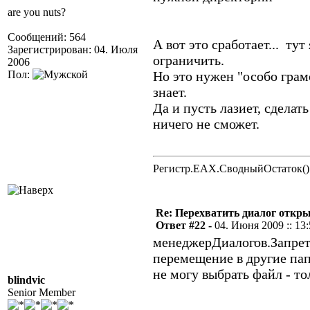
are you nuts?
Сообщений: 564
А вот это сработает... ту
Зарегистрирован: 04. Июля
ограничить.
2006
Пол:
Но это нужен "особо грам
знает.
Да и пусть лазиет, сделат
ничего не сможет.
Регистр.EAX.СводныйОстаток()
Re: Перехватить диалог откр
Ответ #22 -
04. Июня 2009 :: 13
менеджерДиалогов.Запрети
перемещение в другие па
не могу выбрать файл - т
blindvic
Senior Member