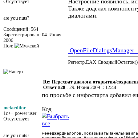
Настроение появилось, ис
Отсутствует
Также доделал компонент
диалогами.
are you nuts?
Сообщений: 564
Зарегистрирован: 04. Июля
2006
Пол:
OpenFileDialogsManager_
Регистр.EAX.СводныйОстаток()
Re: Перехват диалога открытия/сохранен
Ответ #28 -
29. Июня 2009 :: 12:44
по просьбе с инфостарта добавил е
metaeditor
Код
1c++ power user
Отсутствует
менеджерДиалогов.ПоказыватьПанельНавига
are you nuts?
менеджерДиалогов.УстановитьФильтр("Файл