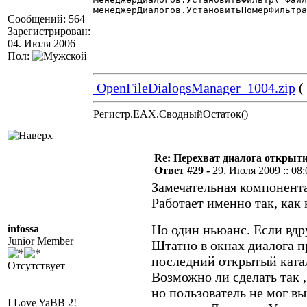
менеджерДиалогов.УстановитьНомерФильтра
Сообщений: 564
Зарегистрирован:
04. Июля 2006
Пол:
OpenFileDialogsManager_1004.zip
(
Регистр.EAX.СводныйОстаток()
Re: Перехват диалога открыт
Ответ #29 -
29. Июля 2009 :: 08:
Замечательная компонента
Работает именно так, как
Но один ньюанс. Если вдр
infossa
Junior Member
Штатно в окнах диалога 
последний открытый ката
Отсутствует
Возможно ли сделать так 
но пользователь не мог вы
I Love YaBB 2!