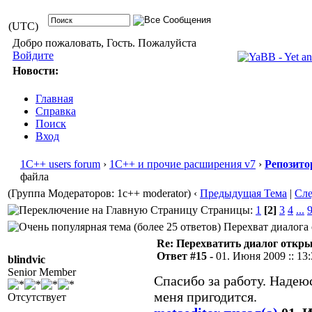
(UTC)
Добро пожаловать, Гость. Пожалуйста
Войдите
Новости:
Главная
Справка
Поиск
Вход
1С++ users forum
›
1С++ и прочие расширения v7
›
Репозито
файла
(Группа Модераторов: 1c++ moderator)
‹
Предыдущая Тема
|
Сл
Страницы:
1
[2]
3
4
...
Перехват диалога 
Re: Перехватить диалог откр
Ответ #15 -
01. Июня 2009 :: 13
blindvic
Senior Member
Спасибо за работу. Надею
меня пригодится.
Отсутствует