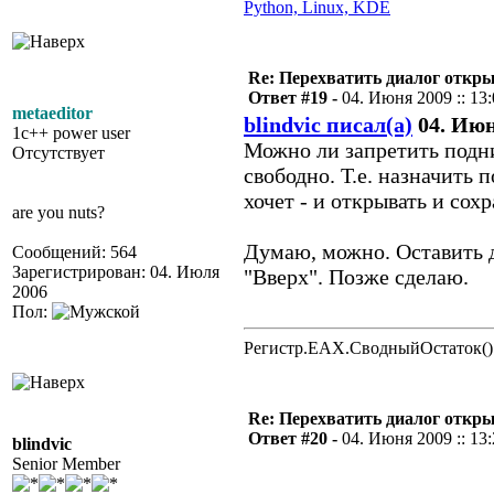
Python, Linux, KDE
Re: Перехватить диалог откр
Ответ #19 -
04. Июня 2009 :: 13
metaeditor
blindvic писал(а)
04. Июня
1c++ power user
Можно ли запретить подн
Отсутствует
свободно. Т.е. назначить 
хочет - и открывать и сох
are you nuts?
Думаю, можно. Оставить д
Сообщений: 564
Зарегистрирован: 04. Июля
"Вверх". Позже сделаю.
2006
Пол:
Регистр.EAX.СводныйОстаток()
Re: Перехватить диалог откр
Ответ #20 -
04. Июня 2009 :: 13
blindvic
Senior Member