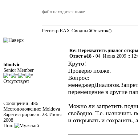
файл находится ниже
Регистр.EAX.СводныйОстаток()
Re: Перехватить диалог откр
Ответ #18 -
04. Июня 2009 :: 12
Круто!
blindvic
Проверю позже.
Senior Member
Вопрос:
Отсутствует
менеджерДиалогов.Запрети
перемещение в другие па
Сообщений: 486
Можно ли запретить подн
Местоположение: Moldova
свободно. Т.е. назначить 
Зарегистрирован: 23. Июня
и открывать и сохранять, 
2008
Пол: