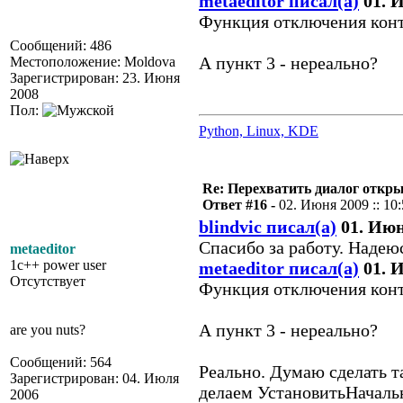
metaeditor писал(а)
01. И
Функция отключения конт
Сообщений: 486
А пункт 3 - нереально?
Местоположение: Moldova
Зарегистрирован: 23. Июня
2008
Пол:
Python, Linux, KDE
Re: Перехватить диалог откр
Ответ #16 -
02. Июня 2009 :: 10
blindvic писал(а)
01. Июня
Спасибо за работу. Надею
metaeditor
1c++ power user
metaeditor писал(а)
01. И
Отсутствует
Функция отключения конт
А пункт 3 - нереально?
are you nuts?
Сообщений: 564
Реально. Думаю сделать т
Зарегистрирован: 04. Июля
делаем УстановитьНачальн
2006