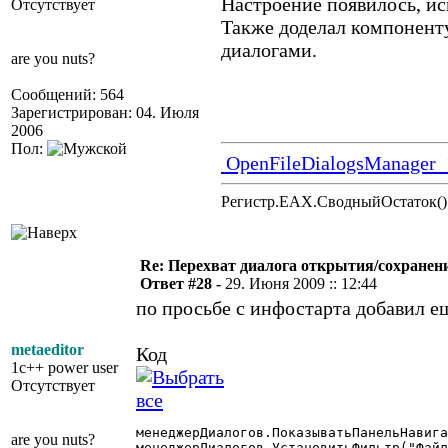
Настроение появилось, ис
Отсутствует
Также доделал компонент
диалогами.
are you nuts?
Сообщений: 564
Зарегистрирован: 04. Июля
2006
Пол:
OpenFileDialogsManager_
Регистр.EAX.СводныйОстаток()
Re: Перехват диалога открытия/сохранен
Ответ #28 -
29. Июня 2009 :: 12:44
по просьбе с инфостарта добавил е
metaeditor
Код
1c++ power user
Отсутствует
менеджерДиалогов.ПоказыватьПанельНавига
are you nuts?
менеджерДиалогов.УстановитьФильтр("Файл