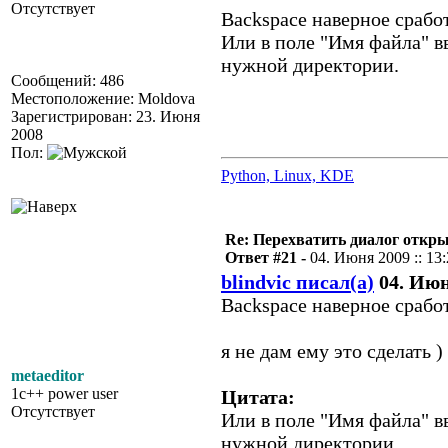
Отсутствует
Backspace наверное срабо
Или в поле "Имя файла" вв
нужной директории.
Сообщений: 486
Местоположение: Moldova
Зарегистрирован: 23. Июня
2008
Пол:
Python, Linux, KDE
Re: Перехватить диалог откр
Ответ #21 -
04. Июня 2009 :: 13
blindvic писал(а)
04. Июня
Backspace наверное срабо
я не дам ему это сделать )
metaeditor
1c++ power user
Цитата:
Отсутствует
Или в поле "Имя файла" вв
нужной директории