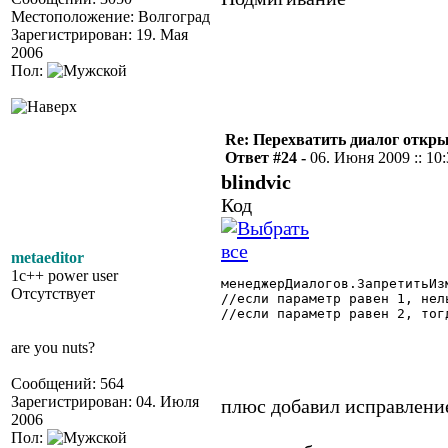
Местоположение: Волгоград
Зарегистрирован: 19. Мая
2006
Пол:
Re: Перехватить диалог откр
Ответ #24 -
06. Июня 2009 :: 10
blindvic
Код
metaeditor
1c++ power user
менеджерДиалогов.ЗапретитьИз
Отсутствует
//если параметр равен 1, нел
//если параметр равен 2, тог
are you nuts?
Сообщений: 564
Зарегистрирован: 04. Июля
плюс добавил исправление
2006
Пол: