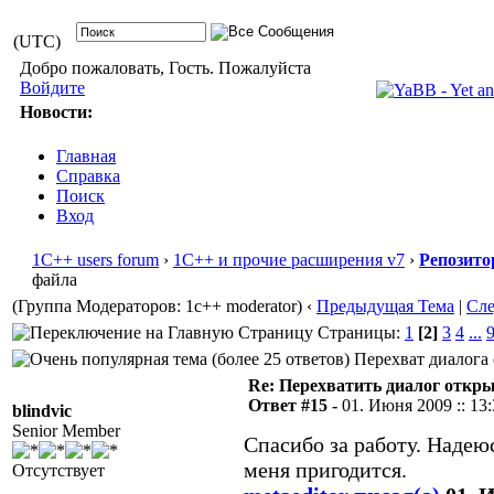
(UTC)
Добро пожаловать, Гость. Пожалуйста
Войдите
Новости:
Главная
Справка
Поиск
Вход
1С++ users forum
›
1С++ и прочие расширения v7
›
Репозито
файла
(Группа Модераторов: 1c++ moderator)
‹
Предыдущая Тема
|
Сл
Страницы:
1
[2]
3
4
...
Перехват диалога 
Re: Перехватить диалог откр
Ответ #15 -
01. Июня 2009 :: 13
blindvic
Senior Member
Спасибо за работу. Надею
меня пригодится.
Отсутствует