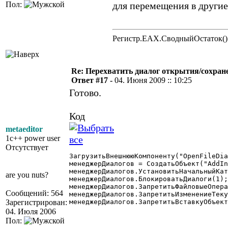
Пол:
для перемещения в другие
Регистр.EAX.СводныйОстаток()
Re: Перехватить диалог открытия/сохран
Ответ #17 -
04. Июня 2009 :: 10:25
Готово.
Код
metaeditor
1c++ power user
Отсутствует
ЗагрузитьВнешнююКомпоненту("OpenFileDia
менеджерДиалогов = СоздатьОбъект("AddIn
менеджерДиалогов.УстановитьНачальныйКат
are you nuts?
менеджерДиалогов.БлокироватьДиалоги(1);
менеджерДиалогов.ЗапретитьФайловыеОпера
Сообщений: 564
менеджерДиалогов.ЗапретитьИзменениеТеку
Зарегистрирован:
менеджерДиалогов.ЗапретитьВставкуОбъект
04. Июля 2006
Пол: