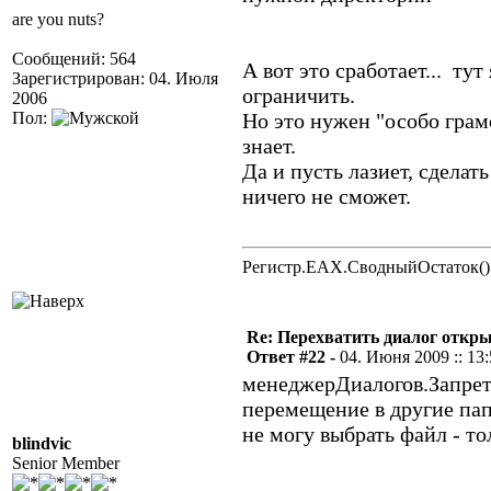
are you nuts?
Сообщений: 564
А вот это сработает... ту
Зарегистрирован: 04. Июля
ограничить.
2006
Пол:
Но это нужен "особо грам
знает.
Да и пусть лазиет, сделат
ничего не сможет.
Регистр.EAX.СводныйОстаток()
Re: Перехватить диалог откр
Ответ #22 -
04. Июня 2009 :: 13
менеджерДиалогов.Запрети
перемещение в другие па
не могу выбрать файл - т
blindvic
Senior Member