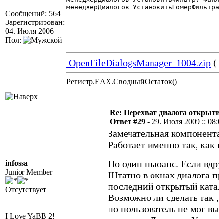
менеджерДиалогов.УстановитьНомерФильтра
Сообщений: 564
Зарегистрирован:
04. Июля 2006
Пол:
OpenFileDialogsManager_1004.zip
(
Регистр.EAX.СводныйОстаток()
Re: Перехват диалога открыт
Ответ #29 -
29. Июля 2009 :: 08:
Замечательная компонента
Работает именно так, как
Но один ньюанс. Если вдр
infossa
Junior Member
Штатно в окнах диалога 
последний открытый ката
Отсутствует
Возможно ли сделать так 
но пользователь не мог вы
I Love YaBB 2!