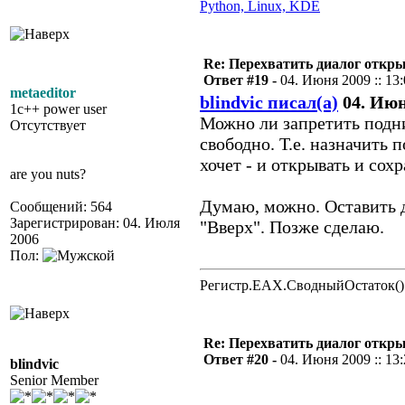
Python, Linux, KDE
Re: Перехватить диалог откр
Ответ #19 -
04. Июня 2009 :: 13
metaeditor
blindvic писал(а)
04. Июня
1c++ power user
Можно ли запретить подн
Отсутствует
свободно. Т.е. назначить 
хочет - и открывать и сох
are you nuts?
Думаю, можно. Оставить д
Сообщений: 564
Зарегистрирован: 04. Июля
"Вверх". Позже сделаю.
2006
Пол:
Регистр.EAX.СводныйОстаток()
Re: Перехватить диалог откр
Ответ #20 -
04. Июня 2009 :: 13
blindvic
Senior Member