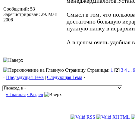
менеджерДиалогов.Установ
Сообщений: 53
Смысл в том, что пользов
Зарегистрирован: 29. Мая
2006
достаточно большую иера
нужную папку в иерархии
А в целом очень удобная 
Страницы:
1
[2]
3
4
...
‹
Предыдущая Тема
|
Следующая Тема
›
« Главная
‹ Раздел