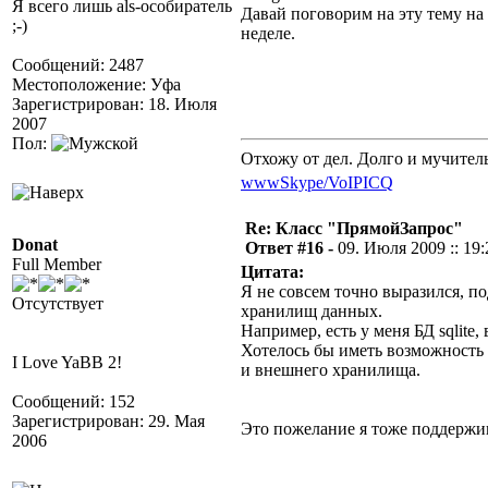
Я всего лишь als-особиратель
Давай поговорим на эту тему н
;-)
неделе.
Сообщений: 2487
Местоположение: Уфа
Зарегистрирован: 18. Июля
2007
Пол:
Отхожу от дел. Долго и мучител
www
Skype/VoIP
ICQ
Re: Класс "ПрямойЗапрос"
Donat
Ответ #16 -
09. Июля 2009 :: 19:
Full Member
Цитата:
Я не совсем точно выразился, п
Отсутствует
хранилищ данных.
Например, есть у меня БД sqlite
Хотелось бы иметь возможность 
I Love YaBB 2!
и внешнего хранилища.
Сообщений: 152
Зарегистрирован: 29. Мая
Это пожелание я тоже поддержи
2006