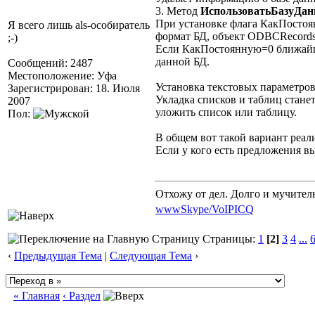
3. Метод
ИспользоватьБазуДан
При установке флага КакПостоя
Я всего лишь als-особиратель
формат БД, объект ODBCRecordse
;-)
Если КакПостоянную=0 ближайши
данной БД.
Сообщений: 2487
Местоположение: Уфа
Установка текстовых параметров 
Зарегистрирован: 18. Июля
Укладка списков и таблиц станет
2007
уложить список или таблицу.
Пол:
В общем вот такой вариант реал
Если у кого есть предложения 
Отхожу от дел. Долго и мучител
www
Skype/VoIP
ICQ
Страницы:
1
[2]
3
4
...
‹
Предыдущая Тема
|
Следующая Тема
›
« Главная
‹ Раздел