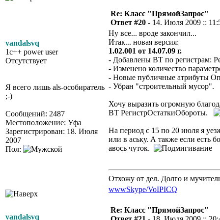
Re: Класс "ПрямойЗапрос"
Ответ #20 -
14. Июля 2009 :: 11:
Ну все... вроде закончил...
Итак... новая версия:
vandalsvq
1.02.001 от 14.07.09 г.
1c++ power user
- Добавлены ВТ по регистрам: 
Отсутствует
- Изменено количество парамет
- Новые публичные атрибуты Оп
- Убран "строительный мусор".
Я всего лишь als-особиратель
;-)
Хочу выразить огромную благо
ВТ РегистрОстаткиОбороты.
Сообщений: 2487
Местоположение: Уфа
На период с 15 по 20 июля я уез
Зарегистрирован: 18. Июля
или в аську. А также если есть 
2007
авось чуток.
Пол:
Отхожу от дел. Долго и мучител
www
Skype/VoIP
ICQ
Re: Класс "ПрямойЗапрос"
vandalsvq
Ответ #21 -
18. Июля 2009 :: 20: