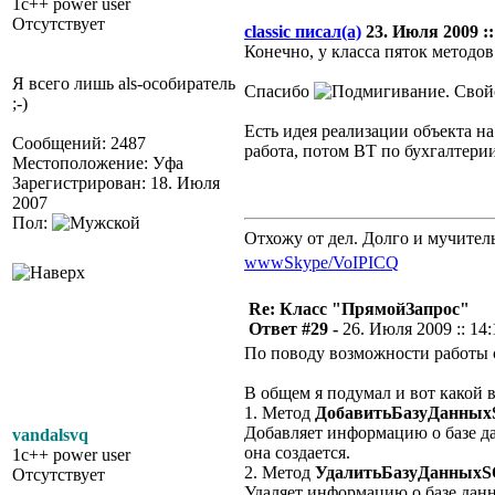
1c++ power user
Отсутствует
classic писал(а)
23. Июля 2009 ::
Конечно, у класса пяток методов
Я всего лишь als-особиратель
Спасибо
. Свой
;-)
Есть идея реализации объекта на
Сообщений: 2487
работа, потом ВТ по бухгалтерии
Местоположение: Уфа
Зарегистрирован: 18. Июля
2007
Пол:
Отхожу от дел. Долго и мучител
www
Skype/VoIP
ICQ
Re: Класс "ПрямойЗапрос"
Ответ #29 -
26. Июля 2009 :: 14:
По поводу возможности работы с
В общем я подумал и вот какой 
1. Метод
ДобавитьБазуДанных
Добавляет информацию о базе д
vandalsvq
она создается.
1c++ power user
2. Метод
УдалитьБазуДанныхS
Отсутствует
Удаляет информацию о базе да