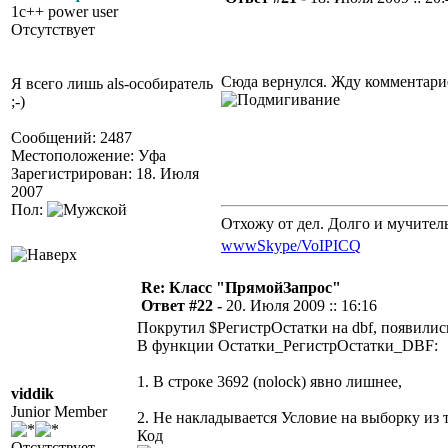
1c++ power user
Отсутствует
Сюда вернулся. Жду комментари
Я всего лишь als-особиратель
;-)
Сообщений: 2487
Местоположение: Уфа
Зарегистрирован: 18. Июля
2007
Пол:
Отхожу от дел. Долго и мучител
www
Skype/VoIP
ICQ
Re: Класс "ПрямойЗапрос"
Ответ #22 -
20. Июля 2009 :: 16:16
Покрутил $РегистрОстатки на dbf, появили
В функции Остатки_РегистрОстатки_DBF:
1. В строке 3692
(nolock)
явно лишнее,
viddik
Junior Member
2. Не накладывается
Условие
на выборку из т
Код
Отсутствует