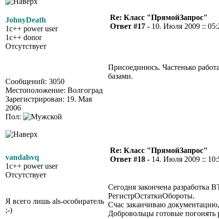
Re: Класс "ПрямойЗапрос"
JohnyDeath
Ответ #17 -
10. Июля 2009 :: 05:
1c++ power user
1c++ donor
Отсутствует
Присоединюсь. Частенько работа
базами.
Сообщений: 3050
Местоположение: Волгоград
Зарегистрирован: 19. Мая
2006
Пол:
Re: Класс "ПрямойЗапрос"
vandalsvq
Ответ #18 -
14. Июля 2009 :: 10:
1c++ power user
Отсутствует
Сегодня закончена разработка В
РегистрОстаткиОбороты.
Я всего лишь als-особиратель
Счас заканчиваю документацию, 
;-)
Добровольцы готовые погонять 