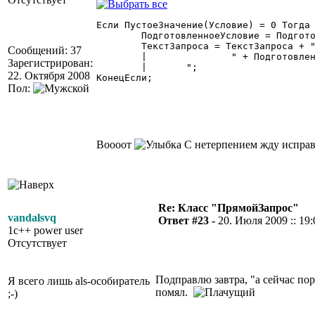
Если ПустоеЗначение(Условие) = 0 Тогда

	ПодготовленноеУсловие = ПодготовитьУсловиеПоРегистрам(Условие,ИдентификаторРегистра,"totalreg");

	ТекстЗапроса = ТекстЗапроса + "AND

Сообщений: 37
	|		" + ПодготовленноеУсловие + "

Зарегистрирован:
	|	";

22. Октября 2008
КонецЕсли;

Пол:
Воооот
С нетерпением жду исправл
Re: Класс "ПрямойЗапрос"
vandalsvq
Ответ #23 -
20. Июля 2009 :: 19:
1c++ power user
Отсутствует
Подправлю завтра, "а сейчас пор
Я всего лишь als-особиратель
помял.
;-)