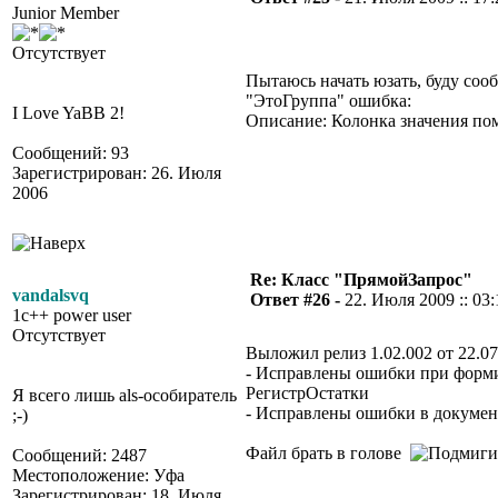
Junior Member
Отсутствует
Пытаюсь начать юзать, буду сооб
"ЭтоГруппа" ошибка:
I Love YaBB 2!
Описание: Колонка значения пом
Сообщений: 93
Зарегистрирован: 26. Июля
2006
Re: Класс "ПрямойЗапрос"
vandalsvq
Ответ #26 -
22. Июля 2009 :: 03:
1c++ power user
Отсутствует
Выложил релиз 1.02.002 от 22.07
- Исправлены ошибки при форм
РегистрОстатки
Я всего лишь als-особиратель
- Исправлены ошибки в докуме
;-)
Файл брать в голове
Сообщений: 2487
Местоположение: Уфа
Зарегистрирован: 18. Июля