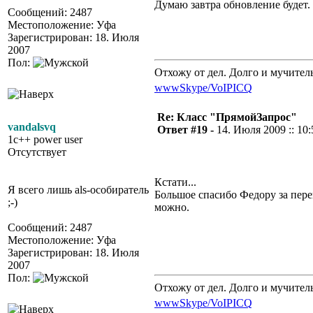
Думаю завтра обновление будет.
Сообщений: 2487
Местоположение: Уфа
Зарегистрирован: 18. Июля
2007
Пол:
Отхожу от дел. Долго и мучител
www
Skype/VoIP
ICQ
Re: Класс "ПрямойЗапрос"
vandalsvq
Ответ #19 -
14. Июля 2009 :: 10:
1c++ power user
Отсутствует
Кстати...
Я всего лишь als-особиратель
Большое спасибо Федору за пере
;-)
можно.
Сообщений: 2487
Местоположение: Уфа
Зарегистрирован: 18. Июля
2007
Пол:
Отхожу от дел. Долго и мучител
www
Skype/VoIP
ICQ