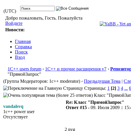
(UTC)
Добро пожаловать, Гость. Пожалуйста
Войдите
Новости:
Главная
Справка
Поиск
Вход
1С++ users forum
›
1С++ и прочие расширения v7
›
Репозито
"ПрямойЗапрос"
(Группа Модераторов: 1c++ moderator)
‹
Предыдущая Тема
|
Сл
Страницы:
1
[2]
3
4
...
Класс "ПрямойЗапр
Re: Класс "ПрямойЗапрос"
vandalsvq
Ответ #15 -
09. Июля 2009 :: 15:
1c++ power user
Отсутствует
2 nvg