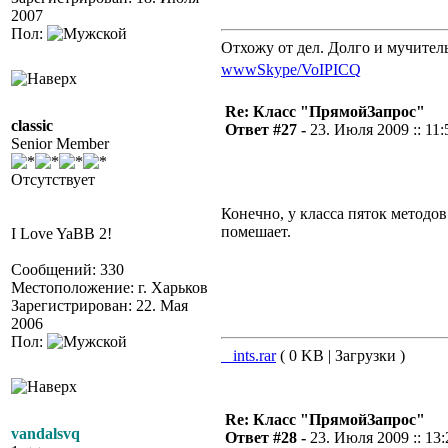
2007
Пол:
Отхожу от дел. Долго и мучител
www
Skype/VoIP
ICQ
Re: Класс "ПрямойЗапрос"
classic
Ответ #27 -
23. Июля 2009 :: 11:
Senior Member
Отсутствует
Конечно, у класса пяток методов 
помешает.
I Love YaBB 2!
Сообщений: 330
Местоположение: г. Харьков
Зарегистрирован: 22. Мая
2006
Пол:
_ints.rar
( 0 KB | Загрузки )
Re: Класс "ПрямойЗапрос"
vandalsvq
Ответ #28 -
23. Июля 2009 :: 13: