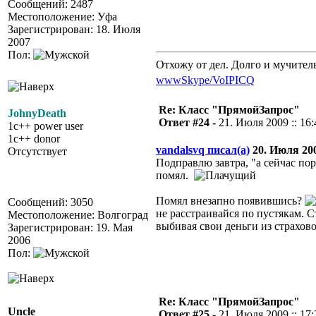
Сообщений: 2487
Местоположение: Уфа
Зарегистрирован: 18. Июля
2007
Пол:
Отхожу от дел. Долго и мучител
www
Skype/VoIP
ICQ
Re: Класс "ПрямойЗапрос"
JohnyDeath
Ответ #24 -
21. Июля 2009 :: 16:
1c++ power user
1c++ donor
vandalsvq писал(а)
20. Июля 2009
Отсутствует
Подправлю завтра, "а сейчас пор
помял.
Помял внезапно появившись?
Сообщений: 3050
не расстраивайся по пустякам. С
Местоположение: Волгоград
выбивая свои деньги из страхово
Зарегистрирован: 19. Мая
2006
Пол:
Re: Класс "ПрямойЗапрос"
Uncle
Ответ #25 -
21. Июля 2009 :: 17: