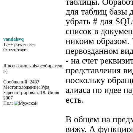
таблицы. Обработ
для таблиц базы 
убрать # для SQLi
список в докумен
никоим образом. 
vandalsvq
1c++ power user
первозданном вид
Отсутствует
- на счет реквиз
Я всего лишь als-особиратель
представления в
;-)
поскольку обраще
Сообщений: 2487
Местоположение: Уфа
алиаса по идее п
Зарегистрирован: 18. Июля
есть.
2007
Пол:
В общем на предм
вижу. А функцион