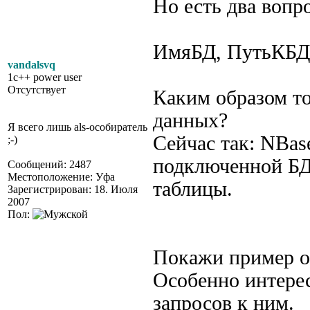
Но есть два вопро
ИмяБД, ПутьКБД 
vandalsvq
1c++ power user
Отсутствует
Каким образом то
данных?
Я всего лишь als-особиратель
Сейчас так: NBase
;-)
подключенной БД
Сообщений: 2487
Местоположение: Уфа
таблицы.
Зарегистрирован: 18. Июля
2007
Пол:
Покажи пример от
Особенно интерес
запросов к ним.