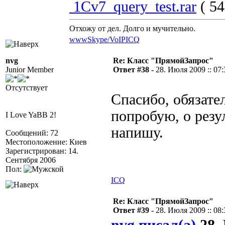
1Cv7_query_test.rar
( 54
Отхожу от дел. Долго и мучительно.
www
Skype/VoIP
ICQ
nvg
Re: Класс "ПрямойЗапрос"
Junior Member
Ответ #38 -
28. Июля 2009 :: 07:
Отсутствует
Спасибо, обязате
попробую, о резу
I Love YaBB 2!
напишу.
Сообщений: 72
Местоположение: Киев
Зарегистрирован: 14.
Сентября 2006
Пол:
ICQ
Re: Класс "ПрямойЗапрос"
Ответ #39 -
28. Июля 2009 :: 08: