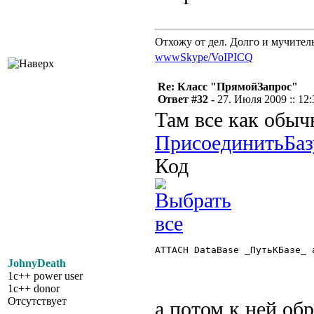
Отхожу от дел. Долго и мучител
www
Skype/VoIP
ICQ
Re: Класс "ПрямойЗапрос"
Ответ #32 -
27. Июля 2009 :: 12:
Там все как обыч
ПрисоединитьБаз
Код
ATTACH DataBase _ПутьКБазе_ a
JohnyDeath
1c++ power user
1c++ donor
Отсутствует
а потом к ней об