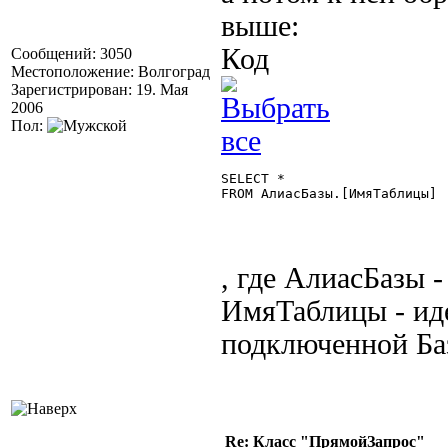
выше:
Код
Сообщений: 3050
Местоположение: Волгоград
Зарегистрирован: 19. Мая
2006
Пол:
SELECT *

FROM АлиасБазы.[ИмяТаблицы] 

, где АлиасБазы 
ИмяТаблицы - ид
подключенной Ба
Re: Класс "ПрямойЗапрос"