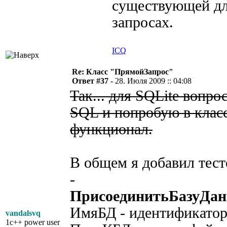
существующей дл
запросах.
ICQ
Re: Класс "ПрямойЗапрос"
Ответ #37 -
28. Июля 2009 :: 04:08
Так... для SQLite вопро
SQL и попробую в клас
функционал.
В общем я добавил тест
-
ПрисоединитьБазуДа
ИмяБД - идентификатор
vandalsvq
1c++ power user