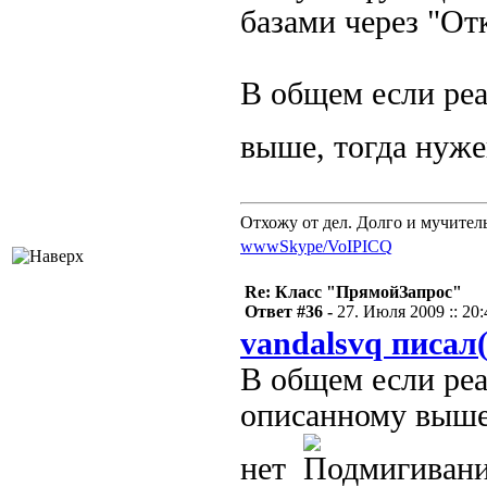
базами через "От
В общем если реа
выше, тогда нуже
Отхожу от дел. Долго и мучител
www
Skype/VoIP
ICQ
Re: Класс "ПрямойЗапрос"
Ответ #36 -
27. Июля 2009 :: 20:
vandalsvq писал(
В общем если реа
описанному выше,
нет