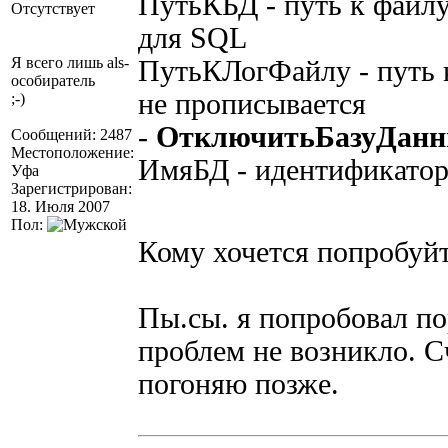
ПутьКБД - путь к файлу
Отсутствует
для SQL
Я всего лишь als-
ПутьКЛогФайлу - путь к
особиратель
не прописывается
;-)
-
ОтключитьБазуДан
Сообщений: 2487
Местоположение:
ИмяБД - идентификатор
Уфа
Зарегистрирован:
18. Июля 2007
Пол:
Кому хочется попробуй
Пы.сы. я попробовал по
проблем не возникло. С
погоняю позже.