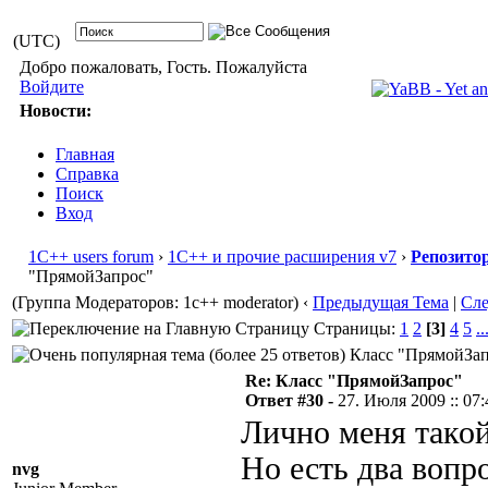
(UTC)
Добро пожаловать, Гость. Пожалуйста
Войдите
Новости:
Главная
Справка
Поиск
Вход
1С++ users forum
›
1С++ и прочие расширения v7
›
Репозито
"ПрямойЗапрос"
(Группа Модераторов: 1c++ moderator)
‹
Предыдущая Тема
|
Сл
Страницы:
1
2
[3]
4
5
..
Класс "ПрямойЗапр
Re: Класс "ПрямойЗапрос"
Ответ #30 -
27. Июля 2009 :: 07:
Лично меня такой
Но есть два вопро
nvg