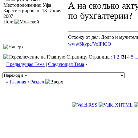
А на сколько акт
Местоположение: Уфа
Зарегистрирован: 18. Июля
по бухгалтерии?
2007
Пол:
Отхожу от дел. Долго и мучител
www
Skype/VoIP
ICQ
Страницы:
1
2
[3]
4
5
..
‹
Предыдущая Тема
|
Следующая Тема
›
« Главная
‹ Раздел