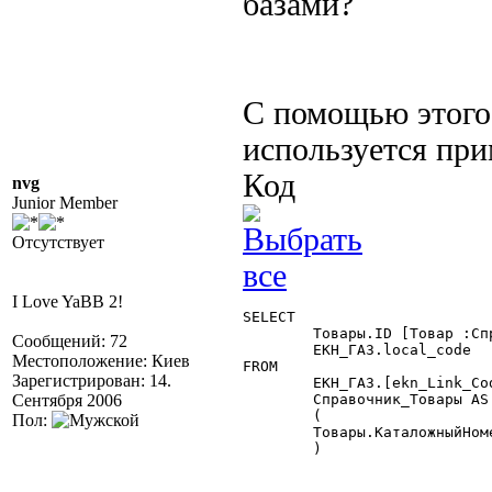
базами?
C помощью этого 
используется при
Код
nvg
Junior Member
Отсутствует
I Love YaBB 2!
SELECT

	Товары.ID [Товар :Справочник.Товары],

Сообщений: 72
	ЕКН_ГАЗ.local_code

Местоположение: Киев
FROM

Зарегистрирован: 14.
	ЕКН_ГАЗ.[ekn_Link_Code] AS ЕКН_ГАЗ LEFT JOIN

Сентября 2006
	Справочник_Товары AS Товары ON

	(

Пол:
	Товары.КаталожныйНомер = ЕКН_ГАЗ.local_code

	) 
