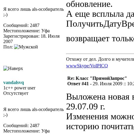
обновление.
Я всего лишь als-особиратель
А еще всплыла д
;-)
ПолучитьДатуВре
Сообщений: 2487
Местоположение: Уфа
Зарегистрирован: 18. Июля
возвращает толь
2007
Пол:
Отхожу от дел. Долго и мучител
www
Skype/VoIP
ICQ
Re: Класс "ПрямойЗапрос"
vandalsvq
Ответ #41 -
29. Июля 2009 :: 10:
1c++ power user
Отсутствует
Выложена новая в
29.07.09 г.
Я всего лишь als-особиратель
Изменения можно 
;-)
историю почитать
Сообщений: 2487
Местоположение: Уфа