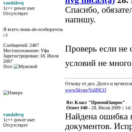
nvg писал(а)
28. 
vandalsvq
Спасибо, обязате
1c++ power user
Отсутствует
напишу.
Я всего лишь als-особиратель
;-)
Сообщений: 2487
Проверь если не 
Местоположение: Уфа
Зарегистрирован: 18. Июля
условий не мног
2007
Пол:
Отхожу от дел. Долго и мучител
www
Skype/VoIP
ICQ
Re: Класс "ПрямойЗапрос"
Ответ #40 -
28. Июля 2009 :: 14:
Найдена ошибка 
vandalsvq
1c++ power user
документов. Испр
Отсутствует