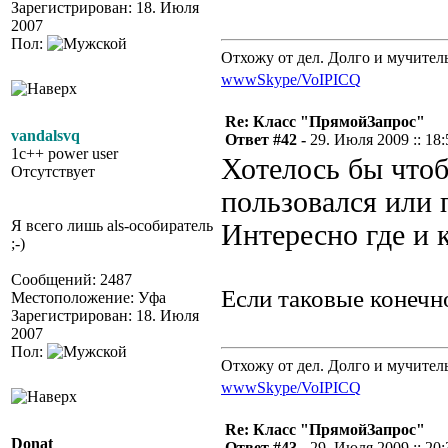
Зарегистрирован: 18. Июля
2007
Пол:
Отхожу от дел. Долго и мучител
www
Skype/VoIP
ICQ
Re: Класс "ПрямойЗапрос"
vandalsvq
Ответ #42 -
29. Июля 2009 :: 18:
1c++ power user
Хотелось бы чтоб
Отсутствует
пользовался или
Я всего лишь als-особиратель
Интересно где и 
;-)
Сообщений: 2487
Если таковые конечн
Местоположение: Уфа
Зарегистрирован: 18. Июля
2007
Пол:
Отхожу от дел. Долго и мучител
www
Skype/VoIP
ICQ
Re: Класс "ПрямойЗапрос"
Donat
Ответ #43 -
29. Июля 2009 :: 20: