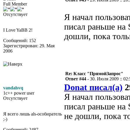
Full Member
Отсутствует
Я начал пользова
писал раньше на 
I Love YaBB 2!
дошли, пока толь
Сообщений: 152
Зарегистрирован: 29. Мая
2006
Re: Класс "ПрямойЗапрос"
Ответ #44 -
30. Июля 2009 :: 02:
Donat писал(а)
2
vandalsvq
1c++ power user
Я начал пользова
Отсутствует
писал раньше на 
Я всего лишь als-особиратель
не дошли, пока т
;-)
Сообщений: 2487