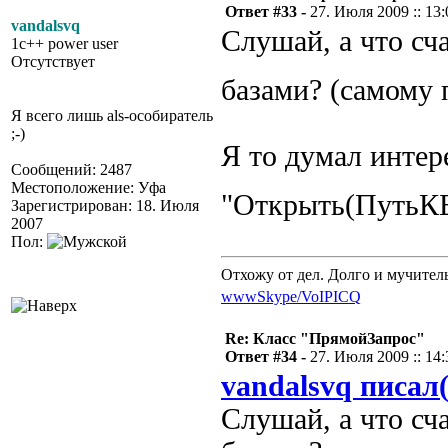
Ответ #33 -
27. Июля 2009 :: 13:
vandalsvq
Слушай, а что сч
1c++ power user
Отсутствует
базами? (самому 
Я всего лишь als-особиратель
;-)
Я то думал интер
Сообщений: 2487
Местоположение: Уфа
"Открыть(ПутьК
Зарегистрирован: 18. Июля
2007
Пол:
Отхожу от дел. Долго и мучител
www
Skype/VoIP
ICQ
Re: Класс "ПрямойЗапрос"
Ответ #34 -
27. Июля 2009 :: 14:
vandalsvq писал(
Слушай, а что сч