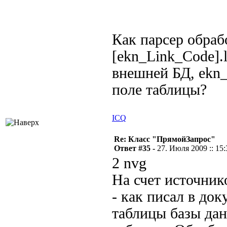
Как парсер обра
[ekn_Link_Code].
внешней БД, ekn_
поле таблицы?
ICQ
Re: Класс "ПрямойЗапрос"
Ответ #35 -
27. Июля 2009 :: 15:
2 nvg
На счет источник
- как писал в до
таблицы базы да