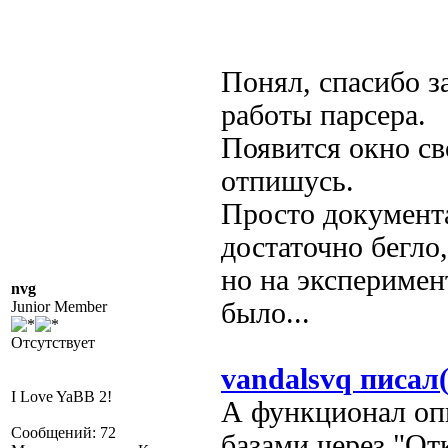
Понял, спасибо з
работы парсера.
Появится окно св
отпишусь.
Просто документ
достаточно бегло
но на эксперимен
nvg
было...
Junior Member
Отсутствует
vandalsvq писал(
I Love YaBB 2!
А функционал опи
Сообщений: 72
базами через "От