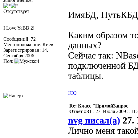
Junior Member
Отсутствует
ИмяБД, ПутьКБД 
I Love YaBB 2!
Каким образом то
Сообщений: 72
данных?
Местоположение: Киев
Зарегистрирован: 14.
Сейчас так: NBase
Сентября 2006
Пол:
подключенной БД
таблицы.
ICQ
Re: Класс "ПрямойЗапрос"
Ответ #31 -
27. Июля 2009 :: 11:
nvg писал(а)
27. 
Лично меня такой