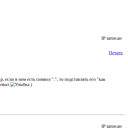
IP записан
Печать
если в нем есть символ ".", то подставлять его "как
озвал
)
IP записан