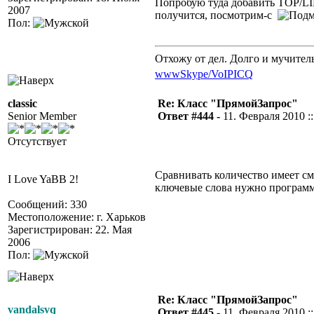
Попробую туда добавить TOP/LI
2007
получится, посмотрим-с
Пол:
Отхожу от дел. Долго и мучител
www
Skype/VoIP
ICQ
classic
Re: Класс "ПрямойЗапрос"
Senior Member
Ответ #444 -
11. Февраля 2010 ::
Отсутствует
Сравнивать количество имеет смы
I Love YaBB 2!
ключевые слова нужно программ
Сообщений: 330
Местоположение: г. Харьков
Зарегистрирован: 22. Мая
2006
Пол:
Re: Класс "ПрямойЗапрос"
vandalsvq
Ответ #445 -
11. Февраля 2010 ::