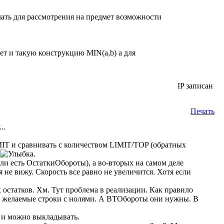
слать для рассмотрения на предмет возможности
ет и такую конструкцию MIN(a,b) а для
IP записан
Печать
..
MIT и сравнивать с количеством LIMIT/TOP (обратных
.
если есть ОстаткиОбороты), а во-вторых на самом деле
е вижу. Скорость все равно не увеличится. Хотя если
х остатков. Хм. Тут проблема в реализации. Как правило
м желаемые строки с нолями. А ВТОбороты они нужны. В
ы и можно выкладывать.