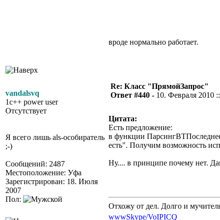
вроде нормально работает.
Re: Класс "ПрямойЗапрос"
vandalsvq
Ответ #440 -
10. Февраля 2010 ::
1c++ power user
Отсутствует
Цитата:
Есть предложение:
в функции ПарсингВТПоследнееЗн
Я всего лишь als-особиратель
есть". Получим возможность исп
;-)
Ну.... в принципе почему нет. Д
Сообщений: 2487
Местоположение: Уфа
Зарегистрирован: 18. Июля
2007
Пол:
Отхожу от дел. Долго и мучител
www
Skype/VoIP
ICQ