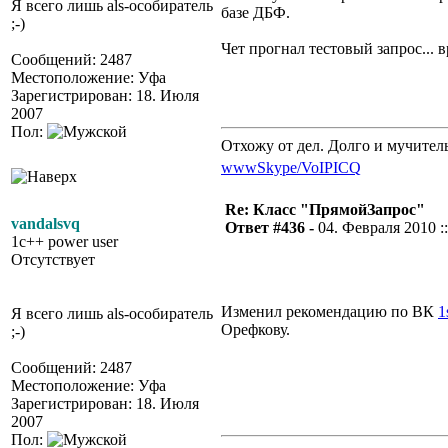
Я всего лишь als-особиратель
базе ДБФ.
;-)
Чет прогнал тестовый запрос... 
Сообщений: 2487
Местоположение: Уфа
Зарегистрирован: 18. Июля
2007
Пол:
Отхожу от дел. Долго и мучител
www
Skype/VoIP
ICQ
Re: Класс "ПрямойЗапрос"
vandalsvq
Ответ #436 -
04. Февраля 2010 ::
1c++ power user
Отсутствует
Изменил рекомендацию по ВК
1
Я всего лишь als-особиратель
Орефкову.
;-)
Сообщений: 2487
Местоположение: Уфа
Зарегистрирован: 18. Июля
2007
Пол: