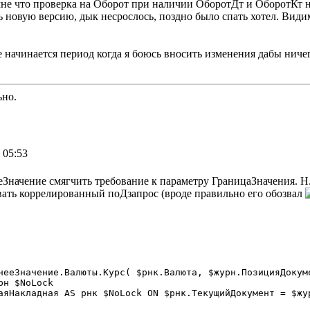
мне что проверка на Оборот при наличии ОборотДт и ОборотКт н
ь новую версию, дык несрослось, поздно было спать хотел. Види
ке начинается период когда я боюсь вносить изменения дабы нич
ьно.
 05:53
чение смягчить требование к параметру ГраницаЗначения. Н.р. е
ать коррелированный поДзапрос (вроде правильно его обозвал
н $NoLock

аяНакладная AS рнк $NoLock ON $рнк.ТекущийДокумент = $жур