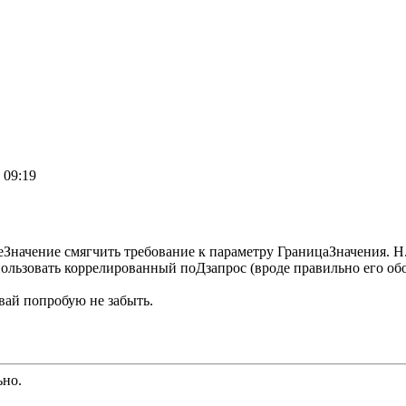
 09:19
ачение смягчить требование к параметру ГраницаЗначения. Н.р. 
ользовать коррелированный поДзапрос (вроде правильно его об
авай попробую не забыть.
ьно.