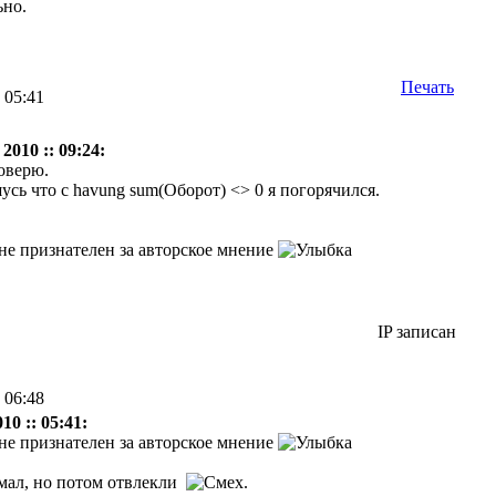
ьно.
Печать
 05:41
2010 :: 09:24:
роверю.
шусь что с havung sum(Оборот) <> 0 я погорячился.
не признателен за авторское мнение
IP записан
 06:48
0 :: 05:41:
не признателен за авторское мнение
мал, но потом отвлекли
.