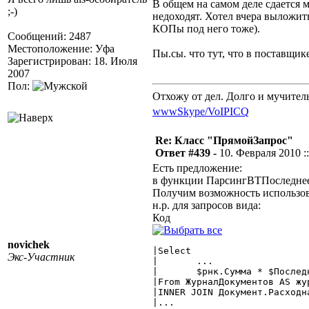
В общем на самом деле сдается 
;-)
недоходят. Хотел вчера выложит
КОПы под него тоже).
Сообщений: 2487
Местоположение: Уфа
Пы.сы. что тут, что в поставщи
Зарегистрирован: 18. Июля
2007
Пол:
Отхожу от дел. Долго и мучител
www
Skype/VoIP
ICQ
Re: Класс "ПрямойЗапрос"
Ответ #439 -
10. Февраля 2010 ::
Есть предложение:
в функции ПарсингВТПоследнееЗна
Получим возможность использов
н.р. для запросов вида:
Код
novichek
|Select

Экс-Участник
|	...

|	$рнк.Сумма * $ПоследнееЗначение.Валюты.Курс( $рнк.Валюта, $журн.ПозицияДокумента ) AS Сумма

|From ЖурналДокументов AS жур
|INNER JOIN Документ.Расходн
|...
