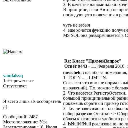
3. В качестве напоминалки: хочет
В принципе, если Автор не прот
последующего включения в рел
чуть не забыл
4. еще хочется функцию получен
MS SQL она разворачивается 
Re: Класс "ПрямойЗапрос"
Ответ #443 -
11. Февраля 2010 ::
novichek
, спасибо за пожелания,
vandalsvq
1. TOP N ..... LIMIT N.
1c++ power user
Согласен что вполне нормальный
Отсутствует
выражений). Т.о. можно с больш
2. Что касается РегистрОстатки..
большой принципиальной разницы
Я всего лишь als-особиратель
покажешь обратный пример готов
;-)
3. Т.е. не зависимо от того был
набор разрезов Остатки <> Обо
Сообщений: 2487
общем красивого и удобного реш
Местоположение: Уфа
4. IsNull/IfNull реализовано, 
Зарегистрирован: 18. Июля