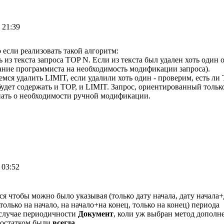
 21:39
если реализовать такой алгоритм:
 из текста запроса TOP N. Если из текста был удален хоть один о
мание программиста на необходимость модификации запроса).
аемся удалить LIMIT, если удалили хоть один - проверим, есть ли
удет содержать и TOP, и LIMIT. Запрос, ориентированный только 
нать о необходимости ручной модификации.
 03:52
ся чтобы можно было указывая (только дату начала, дату начала
только на начало, на начало+на конец, только на конец) периода
 случае периодичности
Документ
, коли уж выбран метод допол
 остатком были
всегда
.