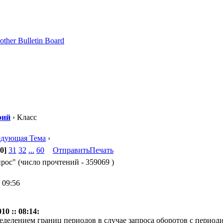
рий
› Класс
едующая Тема
›
0]
31
32
...
60
Отправить
Печать
ос" (число прочтений - 359069 )
 09:56
0 :: 08:14:
еделением границ периодов в случае запроса оборотов с пери