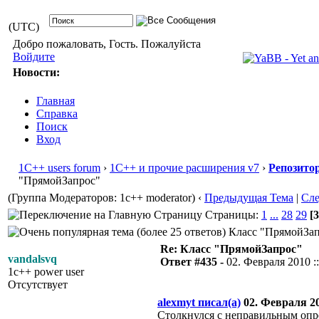
(UTC)
Добро пожаловать, Гость. Пожалуйста
Войдите
Новости:
Главная
Справка
Поиск
Вход
1С++ users forum
›
1С++ и прочие расширения v7
›
Репозито
"ПрямойЗапрос"
(Группа Модераторов: 1c++ moderator)
‹
Предыдущая Тема
|
Сл
Страницы:
1
...
28
29
[3
Класс "ПрямойЗапр
Re: Класс "ПрямойЗапрос"
vandalsvq
Ответ #435 -
02. Февраля 2010 ::
1c++ power user
Отсутствует
alexmyt писал(а)
02. Февраля 201
Столкнулся с неправильным опр