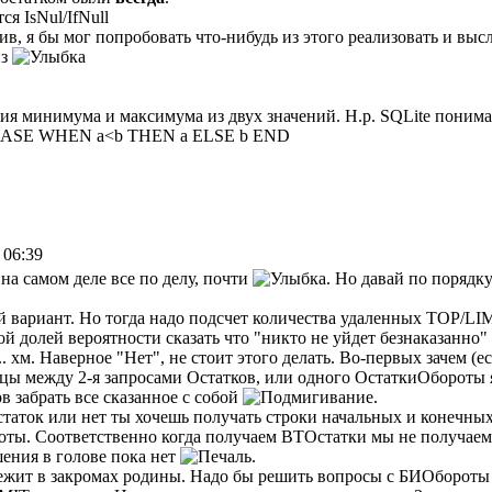
ся IsNul/IfNull
ив, я бы мог попробовать что-нибудь из этого реализовать и вы
из
ия минимума и максимума из двух значений. Н.р. SQLite понима
в CASE WHEN a<b THEN a ELSE b END
 06:39
 на самом деле все по делу, почти
. Но давай по порядку.
 вариант. Но тогда надо подсчет количества удаленных TOP/LI
ой долей вероятности сказать что "никто не уйдет безнаказанно"
.. хм. Наверное "Нет", не стоит этого делать. Во-первых зачем (
 между 2-я запросами Остатков, или одного ОстаткиОбороты я н
 забрать все сказанное с собой
.
 остаток или нет ты хочешь получать строки начальных и конечны
роты. Соответственно когда получаем ВТОстатки мы не получае
ения в голове пока нет
.
но лежит в закромах родины. Надо бы решить вопросы с БИОборот