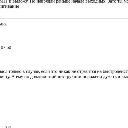
MIT и выложу. Но наврядли раньше начала выходных. Зато ты мо
ьно.
 07:50
сл только в случае, если это никак не отразится на быстродейств
исту. А ему по должностной инструкции положено думать и вы
 11:04