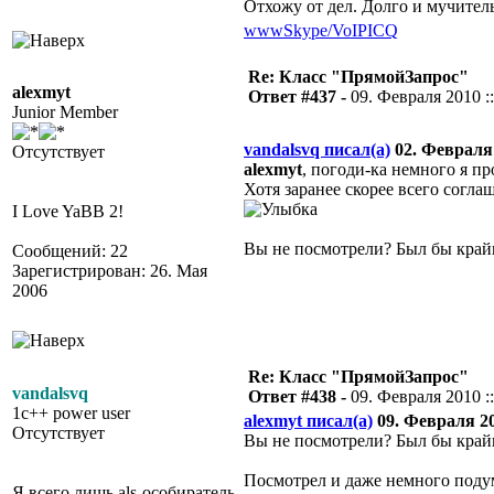
Отхожу от дел. Долго и мучител
www
Skype/VoIP
ICQ
Re: Класс "ПрямойЗапрос"
alexmyt
Ответ #437 -
09. Февраля 2010 ::
Junior Member
vandalsvq писал(а)
02. Февраля 
Отсутствует
alexmyt
, погоди-ка немного я п
Хотя заранее скорее всего согла
I Love YaBB 2!
Вы не посмотрели? Был бы край
Сообщений: 22
Зарегистрирован: 26. Мая
2006
Re: Класс "ПрямойЗапрос"
vandalsvq
Ответ #438 -
09. Февраля 2010 ::
1c++ power user
alexmyt писал(а)
09. Февраля 201
Отсутствует
Вы не посмотрели? Был бы край
Посмотрел и даже немного поду
Я всего лишь als-особиратель