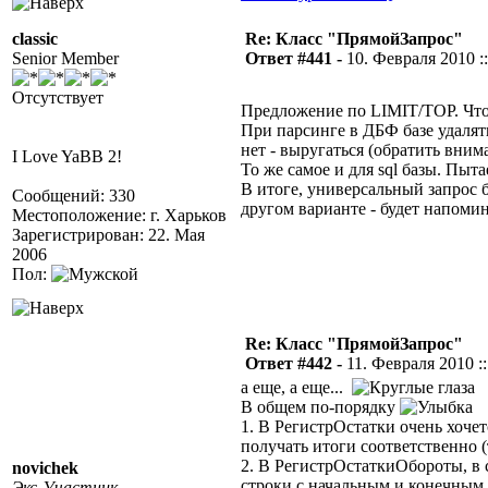
classic
Re: Класс "ПрямойЗапрос"
Senior Member
Ответ #441 -
10. Февраля 2010 ::
Отсутствует
Предложение по LIMIT/TOP. Что 
При парсинге в ДБФ базе удалять
нет - выругаться (обратить вни
I Love YaBB 2!
То же самое и для sql базы. Пыт
В итоге, универсальный запрос б
Сообщений: 330
другом варианте - будет напоми
Местоположение: г. Харьков
Зарегистрирован: 22. Мая
2006
Пол:
Re: Класс "ПрямойЗапрос"
Ответ #442 -
11. Февраля 2010 ::
а еще, а еще...
В общем по-порядку
1. В РегистрОстатки очень хочет
получать итоги соответственно (
2. В РегистрОстаткиОбороты, в
novichek
строки с начальным и конечным
Экс-Участник